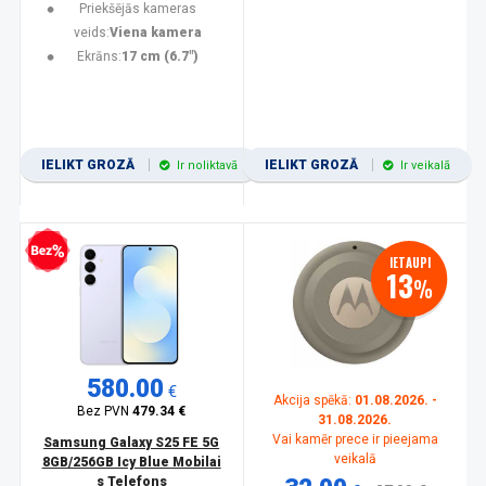
Priekšējās kameras
veids:
Viena kamera
Ekrāns:
17 cm (6.7")
IELIKT GROZĀ
IELIKT GROZĀ
Ir noliktavā
Ir veikalā
zprocentu kredīts
IETAUPI
13
%
580.00
€
Akcija spēkā:
01.08.2026. -
Bez PVN
479.34 €
31.08.2026.
Vai kamēr prece ir pieejama
Samsung Galaxy S25 FE 5G
veikalā
8GB/256GB Icy Blue Mobilai
s Telefons