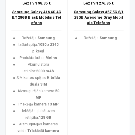
Bez PVN
98.35 €
Bez PVN
276.86 €
Samsung Galaxy A16 4G 4G
Samsung Galaxy A57 5G 8/1
B/128GB Black Mobilais Tel
28GB Awesome Gray Mobil
efons
ais Telefons
Ražotājs:
Samsung
Ražotājs:
Samsung
Izšķirtspēja:
1080 x 2340
pikseļi
Produkta krāsa:
Melns
Akumulatora
ietilpība:
5000 mAh
SIM kartes spējas:
Hibrīda
duālā SIM
Aizmugurējās kamera:
50
MP
Priekšējā kamera:
13 MP
Iekšējās glabātuves
ietilpība:
128 GB
Aizmugurējās kameras
veids:
Trīskāršā kamera