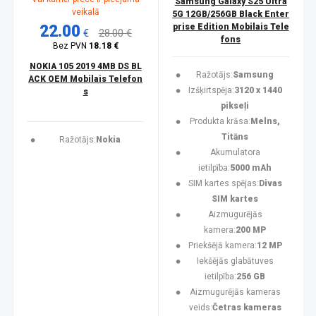
Samsung Galaxy S25 Ultra
veikalā
5G 12GB/256GB Black Enter
22.00
prise Edition Mobilais Tele
€
28.00 €
fons
Bez PVN
18.18 €
NOKIA 105 2019 4MB DS BL
Ražotājs:
Samsung
ACK OEM Mobilais Telefon
Izšķirtspēja:
3120 x 1440
s
pikseļi
Produkta krāsa:
Melns,
Titāns
Ražotājs:
Nokia
Akumulatora
ietilpība:
5000 mAh
SIM kartes spējas:
Divas
SIM kartes
Aizmugurējās
kamera:
200 MP
Priekšējā kamera:
12 MP
Iekšējās glabātuves
ietilpība:
256 GB
Aizmugurējās kameras
veids:
Četras kameras