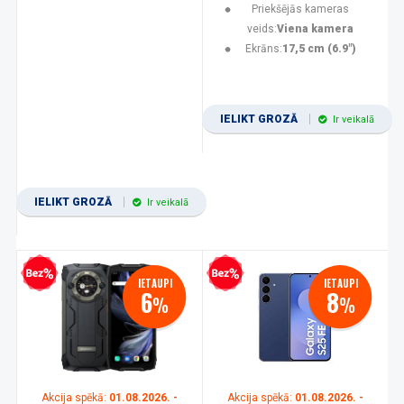
Priekšējās kameras
veids:
Viena kamera
Ekrāns:
17,5 cm (6.9")
IELIKT GROZĀ
Ir veikalā
IELIKT GROZĀ
Ir veikalā
zprocentu kredīts
Bezprocentu kredīts
IETAUPI
IETAUPI
6
8
%
%
Akcija spēkā:
01.08.2026. -
Akcija spēkā:
01.08.2026. -