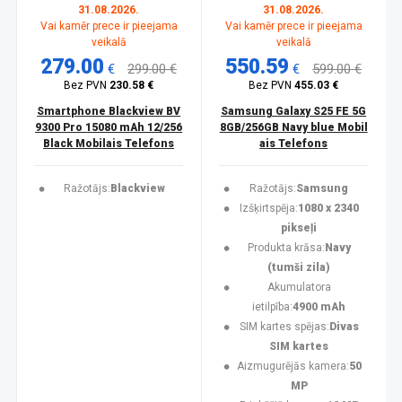
31.08.2026.
31.08.2026.
Vai kamēr prece ir pieejama
Vai kamēr prece ir pieejama
veikalā
veikalā
279.00
550.59
€
299.00 €
€
599.00 €
Bez PVN
230.58 €
Bez PVN
455.03 €
Smartphone Blackview BV
Samsung Galaxy S25 FE 5G
9300 Pro 15080 mAh 12/256
8GB/256GB Navy blue Mobil
Black Mobilais Telefons
ais Telefons
Ražotājs:
Blackview
Ražotājs:
Samsung
Izšķirtspēja:
1080 x 2340
pikseļi
Produkta krāsa:
Navy
(tumši zila)
Akumulatora
ietilpība:
4900 mAh
SIM kartes spējas:
Divas
SIM kartes
Aizmugurējās kamera:
50
MP