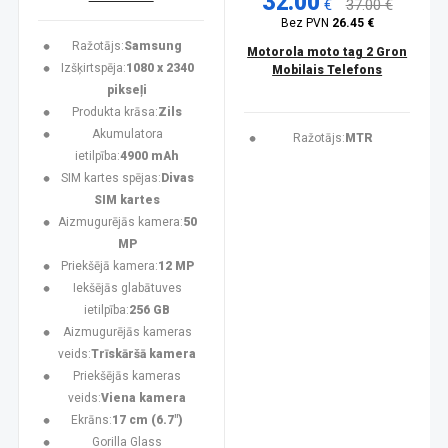
32.00
€
37.00 €
Bez PVN
26.45 €
Ražotājs:
Samsung
Motorola moto tag 2 Gron
Izšķirtspēja:
1080 x 2340
Mobilais Telefons
pikseļi
Produkta krāsa:
Zils
Akumulatora
Ražotājs:
MTR
ietilpība:
4900 mAh
SIM kartes spējas:
Divas
SIM kartes
Aizmugurējās kamera:
50
MP
Priekšējā kamera:
12 MP
Iekšējās glabātuves
ietilpība:
256 GB
Aizmugurējās kameras
veids:
Trīskāršā kamera
Priekšējās kameras
veids:
Viena kamera
Ekrāns:
17 cm (6.7")
Gorilla Glass