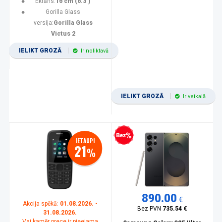
Ekrāns:
16 cm (6.3")
Gorilla Glass
versija:
Gorilla Glass
Victus 2
IELIKT GROZĀ
Ir noliktavā
IELIKT GROZĀ
Ir veikalā
Bezprocentu kredīts
IETAUPI
21
%
890.00
€
Akcija spēkā:
01.08.2026. -
Bez PVN
735.54 €
31.08.2026.
Vai kamēr prece ir pieejama