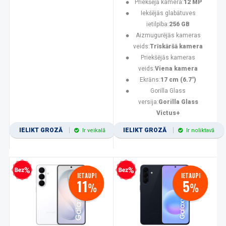
Priekšējā kamera:
12 MP
Iekšējās glabātuves
ietilpība:
256 GB
Aizmugurējās kameras
veids:
Trīskāršā kamera
Priekšējās kameras
veids:
Viena kamera
Ekrāns:
17 cm (6.7")
Gorilla Glass
versija:
Gorilla Glass
Victus+
IELIKT GROZĀ
IELIKT GROZĀ
Ir veikalā
Ir noliktavā
zprocentu kredīts
Bezprocentu kredīts
IETAUPI
IETAUPI
11
5
%
%