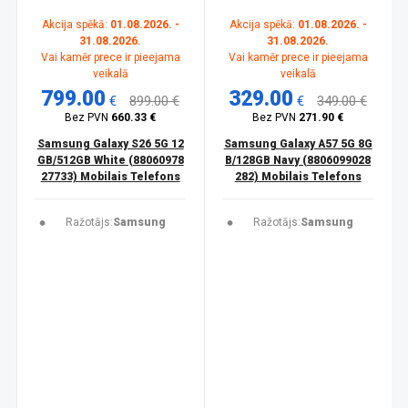
Akcija spēkā:
01.08.2026. -
Akcija spēkā:
01.08.2026. -
31.08.2026.
31.08.2026.
Vai kamēr prece ir pieejama
Vai kamēr prece ir pieejama
veikalā
veikalā
799.00
329.00
€
899.00 €
€
349.00 €
Bez PVN
660.33 €
Bez PVN
271.90 €
Samsung Galaxy S26 5G 12
Samsung Galaxy A57 5G 8G
GB/512GB White (88060978
B/128GB Navy (8806099028
27733) Mobilais Telefons
282) Mobilais Telefons
Ražotājs:
Samsung
Ražotājs:
Samsung