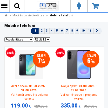
Mobilās un viediekārtas
Mobilie telefoni
Mobilie telefoni
1
2
3
4
5
6
7
8
9
10
11
zprocentu kredīts
Bezprocentu kredīts
IETAUPI
IETAUPI
7
6
%
%
Akcija spēkā:
01.08.2026. -
Akcija spēkā:
01.08.2026. -
31.08.2026.
31.08.2026.
Vai kamēr prece ir pieejama
Vai kamēr prece ir pieejama
veikalā
veikalā
119.00
335.00
€
129.00 €
€
359.00 €