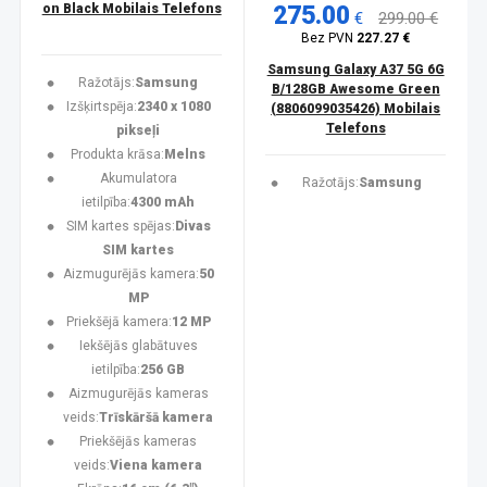
on Black Mobilais Telefons
275.00
€
299.00 €
Bez PVN
227.27 €
Samsung Galaxy A37 5G 6G
Ražotājs:
Samsung
B/128GB Awesome Green
Izšķirtspēja:
2340 x 1080
(8806099035426) Mobilais
Telefons
pikseļi
Produkta krāsa:
Melns
Akumulatora
Ražotājs:
Samsung
ietilpība:
4300 mAh
SIM kartes spējas:
Divas
SIM kartes
Aizmugurējās kamera:
50
MP
Priekšējā kamera:
12 MP
Iekšējās glabātuves
ietilpība:
256 GB
Aizmugurējās kameras
veids:
Trīskāršā kamera
Priekšējās kameras
veids:
Viena kamera