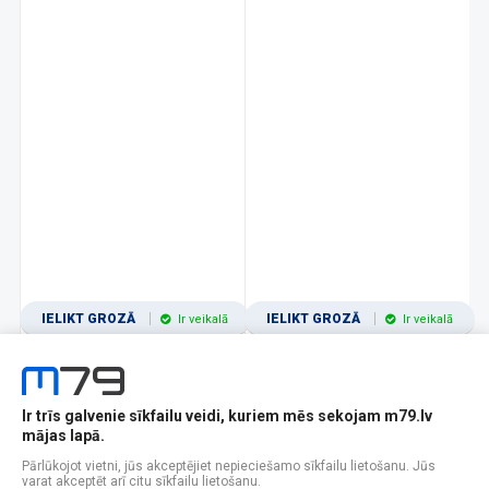
IELIKT GROZĀ
IELIKT GROZĀ
Ir veikalā
Ir veikalā
Ir trīs galvenie sīkfailu veidi, kuriem mēs sekojam m79.lv
1
2
3
4
5
6
7
8
9
10
11
mājas lapā.
Popularitātes
Rādīt 12
Pārlūkojot vietni, jūs akceptējiet nepieciešamo sīkfailu lietošanu. Jūs
varat akceptēt arī citu sīkfailu lietošanu.