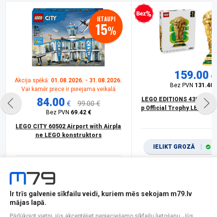
Bezprocentu kredīts
IETAUPI
15
%
159.00
€
Akcija spēkā:
01.08.2026. - 31.08.2026.
Bez PVN
131.40 
Vai kamēr prece ir pieejama veikalā
84.00
LEGO EDITIONS 43020 FIF
€
99.00 €
p Official Trophy LEGO k
Bez PVN
69.42 €
LEGO CITY 60502 Airport with Airpla
ne LEGO konstruktors
IELIKT GROZĀ
I
LEGO
IELIKT GROZĀ
Ir veikalā
LEGO
Ir trīs galvenie sīkfailu veidi, kuriem mēs sekojam m79.lv
mājas lapā.
Pārlūkojot vietni, jūs akceptējiet nepieciešamo sīkfailu lietošanu. Jūs