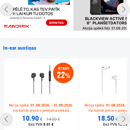
In-ear austiņas
IETAUPI
22
%
Akcija spēkā:
01.08.2026. - 31.08.2026.
Akcija spēkā:
01.08.2026. - 
Vai kamēr prece ir pieejama veikalā
Vai kamēr prece ir pieeja
10.90
18.50
€
14.00 €
€
21.0
Bez PVN
9.01 €
Bez PVN
15.29 €