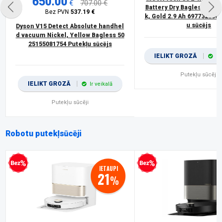
650.00
€
707.00 €
Battery Dry Bagless 0.6 L
Bez PVN
537.19 €
k, Gold 2.9 Ah 697732806
u sūcējs
Dyson V15 Detect Absolute handhel
d vacuum Nickel, Yellow Bagless 50
25155081754 Putekļu sūcējs
IELIKT GROZĀ
Ir
Putekļu sūcēji
IELIKT GROZĀ
Ir veikalā
Putekļu sūcēji
Robotu putekļsūcēji
procentu kredīts
Bezprocentu kredīts
IETAUPI
21
%