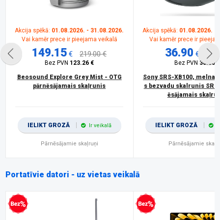
Akcija spēkā:
01.08.2026. - 31.08.2026.
Akcija spēkā:
01.08.2026. - 
Vai kamēr prece ir pieejama veikalā
Vai kamēr prece ir pieeja
149.15
36.90
€
219.00 €
€
44.0
Bez PVN
123.26 €
Bez PVN
30.50 €
Beosound Explore Grey Mist - OTG
Sony SRS-XB100, melna - 
pārnēsājamais skaļrunis
s bezvadu skalrunis SRS
ēsājamais skaļru
IELIKT GROZĀ
IELIKT GROZĀ
Ir veikalā
I
Pārnēsājamie skaļruņi
Pārnēsājamie skaļr
Portatīvie datori - uz vietas veikalā
procentu kredīts
Bezprocentu kredīts