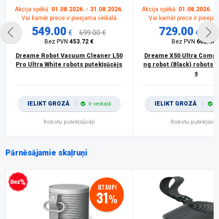
Akcija spēkā:
01.08.2026. - 31.08.2026.
Akcija spēkā:
01.08.2026. - 
Vai kamēr prece ir pieejama veikalā
Vai kamēr prece ir pieeja
549.00
729.00
€
699.00 €
€
839
Bez PVN
453.72 €
Bez PVN
602.48 
Dreame Robot Vacuum Cleaner L50
Dreame X50 Ultra Comple
Pro Ultra White robots putekļsūcējs
ng robot (Black) robots p
s
IELIKT GROZĀ
IELIKT GROZĀ
Ir veikalā
I
Robotu putekļsūcēji
Robotu putekļsūcē
Pārnēsājamie skaļruņi
procentu kredīts
IETAUPI
31
%