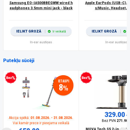
Samsung EO-IA500BBEGWW wired h
Apple EarPods (USB-C), W
eadphones 3.5mm mini jack - black
s/Music, Headset, 
IELIKT GROZĀ
IELIKT GROZĀ
Ir veikalā
I
In-ear austiņas
In-ear austiņas
Putekļu sūcēji
procentu kredīts
Bezprocentu kredīts
IETAUPI
8
%
329.00
€
Akcija spēkā:
01.08.2026. - 31.08.2026.
Bez PVN
271.90 
Vai kamēr prece ir pieejama veikalā
MOVA Tech S5 2-in-1 sti