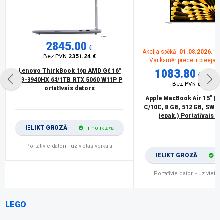
2845.00
€
Akcija spēkā:
01.08.2026. - 
Bez PVN
2351.24 €
Vai kamēr prece ir pieeja
Lenovo ThinkBook 16p AMD G6 16"
1083.80
€
150
R9-8940HX 64/1TB RTX 5060 W11P P
Bez PVN
895.70 
ortatīvais dators
Apple MacBook Air 15" (2
C/10C, 8 GB, 512 GB, SWE,
iepak.) Portatīvais 
IELIKT GROZĀ
Ir noliktavā
Portatīvie datori - uz vietas veikalā
IELIKT GROZĀ
I
Portatīvie datori - uz vieta
LEGO