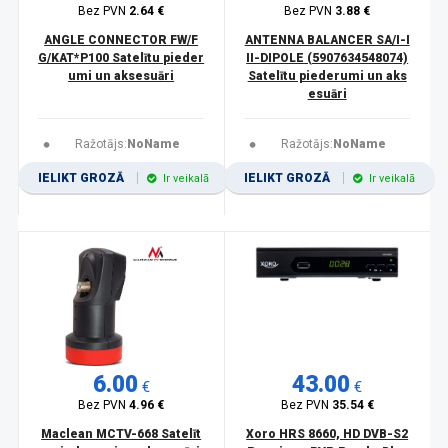
Bez PVN
2.64 €
Bez PVN
3.88 €
ANGLE CONNECTOR FW/F
ANTENNA BALANCER SA/I-I
G/KAT*P100 Satelītu pieder
II-DIPOLE (5907634548074)
umi un aksesuāri
Satelītu piederumi un aks
esuāri
Ražotājs:
NoName
Ražotājs:
NoName
IELIKT GROZĀ
IELIKT GROZĀ
Ir veikalā
Ir veikalā
6.00
43.00
€
€
Bez PVN
4.96 €
Bez PVN
35.54 €
Maclean MCTV-668 Satelīt
Xoro HRS 8660, HD DVB-S2