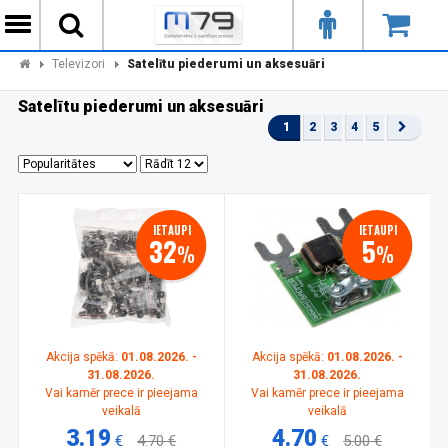
Televizori
Satelītu piederumi un aksesuāri
Satelītu piederumi un aksesuāri
1
2
3
4
5
IETAUPI
IETAUPI
32
5
%
%
Akcija spēkā:
01.08.2026. -
Akcija spēkā:
01.08.2026. -
31.08.2026.
31.08.2026.
Vai kamēr prece ir pieejama
Vai kamēr prece ir pieejama
veikalā
veikalā
3.19
4.70
€
4.70 €
€
5.00 €