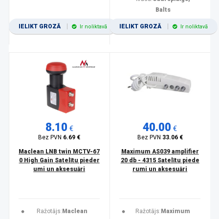
Balts
IELIKT GROZĀ
IELIKT GROZĀ
Ir noliktavā
Ir noliktavā
8.10
40.00
€
€
Bez PVN
6.69 €
Bez PVN
33.06 €
Maclean LNB twin MCTV-67
Maximum AS039 amplifier
0 High Gain Satelītu pieder
20 db - 4315 Satelītu piede
umi un aksesuāri
rumi un aksesuāri
Ražotājs:
Maclean
Ražotājs:
Maximum