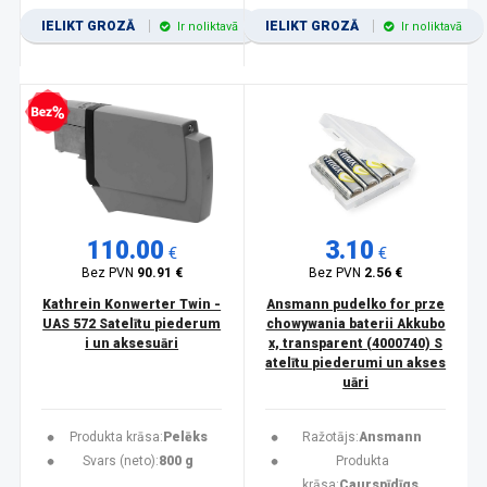
IELIKT GROZĀ
IELIKT GROZĀ
Ir noliktavā
Ir noliktavā
zprocentu kredīts
110.00
3.10
€
€
Bez PVN
90.91 €
Bez PVN
2.56 €
Kathrein Konwerter Twin -
Ansmann pudelko for prze
UAS 572 Satelītu piederum
chowywania baterii Akkubo
i un aksesuāri
x, transparent (4000740) S
atelītu piederumi un akses
uāri
Produkta krāsa:
Pelēks
Ražotājs:
Ansmann
Svars (neto):
800 g
Produkta
krāsa:
Caurspīdīgs,