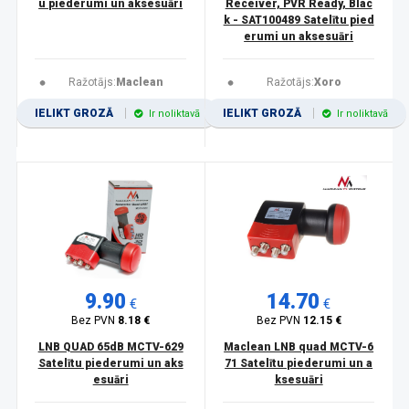
u piederumi un aksesuāri
Receiver, PVR Ready, Blac
k - SAT100489 Satelītu pied
erumi un aksesuāri
Ražotājs:
Maclean
Ražotājs:
Xoro
IELIKT GROZĀ
IELIKT GROZĀ
Ir noliktavā
Ir noliktavā
9.90
14.70
€
€
Bez PVN
8.18 €
Bez PVN
12.15 €
LNB QUAD 65dB MCTV-629
Maclean LNB quad MCTV-6
Satelītu piederumi un aks
71 Satelītu piederumi un a
esuāri
ksesuāri