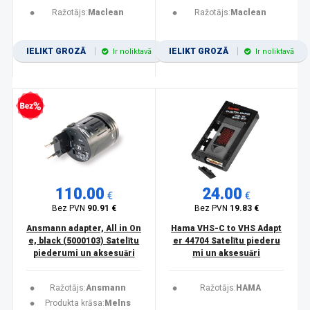
Ražotājs:
Maclean
Ražotājs:
Maclean
IELIKT GROZĀ
IELIKT GROZĀ
Ir noliktavā
Ir noliktavā
zprocentu kredīts
110.00
24.00
€
€
Bez PVN
90.91 €
Bez PVN
19.83 €
Ansmann adapter, All in On
Hama VHS-C to VHS Adapt
e, black (5000103) Satelītu
er 44704 Satelītu piederu
piederumi un aksesuāri
mi un aksesuāri
Ražotājs:
Ansmann
Ražotājs:
HAMA
Produkta krāsa:
Melns