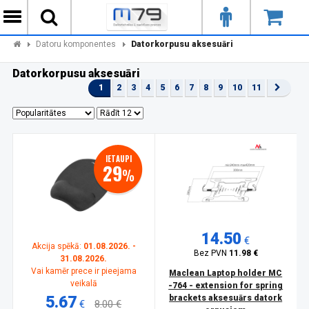
Datoru komponentes
Datorkorpusu aksesuāri
Datorkorpusu aksesuāri
1
2
3
4
5
6
7
8
9
10
11
IETAUPI
29
%
14.50
€
Akcija spēkā:
01.08.2026. -
Bez PVN
11.98 €
31.08.2026.
Vai kamēr prece ir pieejama
Maclean Laptop holder MC
veikalā
-764 - extension for spring
5.67
brackets aksesuārs datork
€
8.00 €