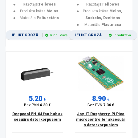
Ražotājs:
Fellowes
Ražotājs:
Fellowes
Produkta krāsa:
Melns
Produkta krāsa:
Melns,
Materiāls:
Poliuretāns
Sudrabs, Dzeltens
Materiāls:
Plastmasa
IELIKT GROZĀ
IELIKT GROZĀ
Ir noliktavā
Ir noliktavā
5.20
8.90
€
€
Bez PVN
4.30 €
Bez PVN
7.36 €
Deepcool FH-04 fan hub ak
Joy-IT Raspberry-Pi Pico
sesuārs datorkorpusiem
microcontroller aksesuār
s datorkorpusiem