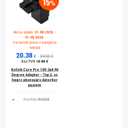
15
%
Akcija spēkā:
01.08.2026. -
31.08.2026.
Vai kamēr prece ir pieejama
veikalā
20.38
€
24.00 €
Bez PVN
16.84 €
Kolink Core Pro 12V-2x6 90
Degree Adapter - Typ 2, sc
hwarz aksesuārs datorkor
pusiem
Ražotājs:
Kolink