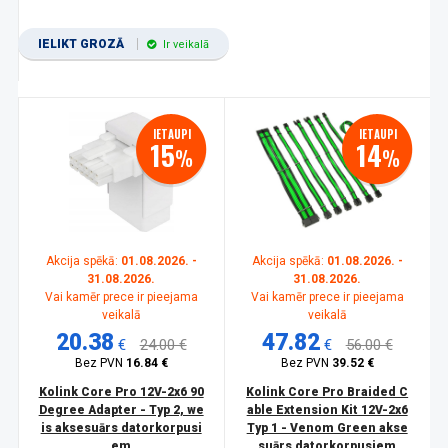
IELIKT GROZĀ
Ir veikalā
IETAUPI
IETAUPI
15
14
%
%
Akcija spēkā:
01.08.2026. -
Akcija spēkā:
01.08.2026. -
31.08.2026.
31.08.2026.
Vai kamēr prece ir pieejama
Vai kamēr prece ir pieejama
veikalā
veikalā
20.38
47.82
€
24.00 €
€
56.00 €
Bez PVN
16.84 €
Bez PVN
39.52 €
Kolink Core Pro 12V-2x6 90
Kolink Core Pro Braided C
Degree Adapter - Typ 2, we
able Extension Kit 12V-2x6
is aksesuārs datorkorpusi
Typ 1 - Venom Green akse
em
suārs datorkorpusiem