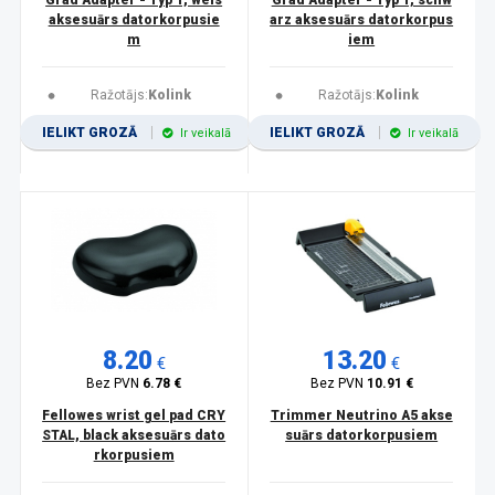
Grad Adapter - Typ 1, weis
Grad Adapter - Typ 1, schw
aksesuārs datorkorpusie
arz aksesuārs datorkorpus
m
iem
Ražotājs:
Kolink
Ražotājs:
Kolink
IELIKT GROZĀ
IELIKT GROZĀ
Ir veikalā
Ir veikalā
8.20
13.20
€
€
Bez PVN
6.78 €
Bez PVN
10.91 €
Fellowes wrist gel pad CRY
Trimmer Neutrino A5 akse
STAL, black aksesuārs dato
suārs datorkorpusiem
rkorpusiem