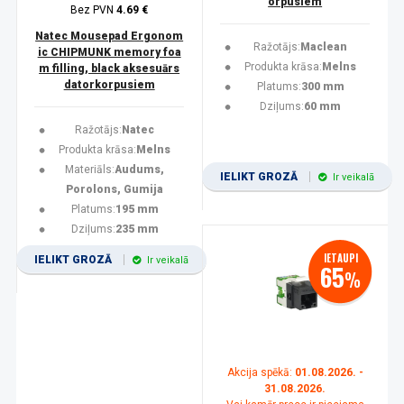
orpusiem
Bez PVN
4.69 €
Natec Mousepad Ergonom
Ražotājs:
Maclean
ic CHIPMUNK memory foa
Produkta krāsa:
Melns
m filling, black aksesuārs
datorkorpusiem
Platums:
300 mm
Dziļums:
60 mm
Ražotājs:
Natec
Produkta krāsa:
Melns
Materiāls:
Audums,
IELIKT GROZĀ
Ir veikalā
Porolons, Gumija
Platums:
195 mm
Dziļums:
235 mm
IETAUPI
IELIKT GROZĀ
Ir veikalā
65
%
Akcija spēkā:
01.08.2026. -
31.08.2026.