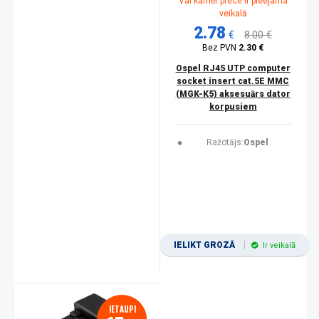
Vai kamēr prece ir pieejama
veikalā
2.78
€
8.00 €
Bez PVN
2.30 €
Ospel RJ45 UTP computer
socket insert cat.5E MMC
(MGK-K5) aksesuārs dator
korpusiem
Ražotājs:
Ospel
IELIKT GROZĀ
Ir veikalā
IETAUPI