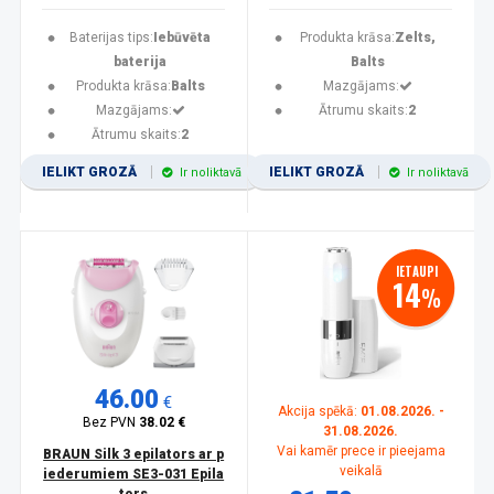
Baterijas tips:
Iebūvēta
Produkta krāsa:
Zelts,
baterija
Balts
Produkta krāsa:
Balts
Mazgājams:
Mazgājams:
Ātrumu skaits:
2
Ātrumu skaits:
2
IELIKT GROZĀ
IELIKT GROZĀ
Ir noliktavā
Ir noliktavā
IETAUPI
14
%
46.00
€
Akcija spēkā:
01.08.2026. -
Bez PVN
38.02 €
31.08.2026.
Vai kamēr prece ir pieejama
BRAUN Silk 3 epilators ar p
veikalā
iederumiem SE3-031 Epila