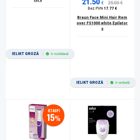
tors
21.50
€
25.00 €
Bez PVN
17.77 €
Braun Face Mini Hair Rem
over FS1000 white Epilator
s
IELIKT GROZĀ
Ir noliktavā
IELIKT GROZĀ
Ir veikalā
IETAUPI
15
%