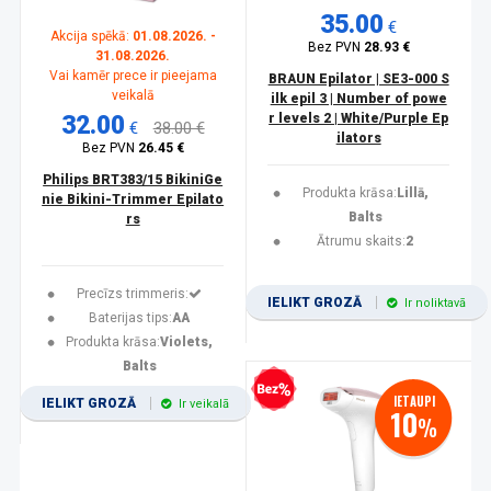
35.00
€
Akcija spēkā:
01.08.2026. -
Bez PVN
28.93 €
31.08.2026.
Vai kamēr prece ir pieejama
BRAUN Epilator | SE3-000 S
veikalā
ilk epil 3 | Number of powe
32.00
r levels 2 | White/Purple Ep
€
38.00 €
ilators
Bez PVN
26.45 €
Philips BRT383/15 BikiniGe
Produkta krāsa:
Lillā,
nie Bikini-Trimmer Epilato
Balts
rs
Ātrumu skaits:
2
Precīzs trimmeris:
IELIKT GROZĀ
Ir noliktavā
Baterijas tips:
AA
Produkta krāsa:
Violets,
Balts
Bezprocentu kredīts
IETAUPI
IELIKT GROZĀ
Ir veikalā
10
%