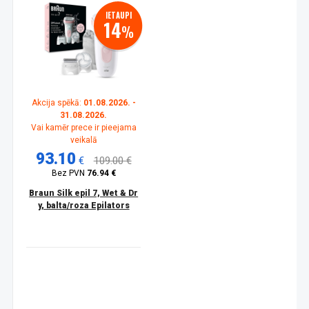
IETAUPI
14
%
Akcija spēkā:
01.08.2026. -
31.08.2026.
Vai kamēr prece ir pieejama
veikalā
93.10
€
109.00 €
Bez PVN
76.94 €
Braun Silk epil 7, Wet & Dr
y, balta/roza Epilators