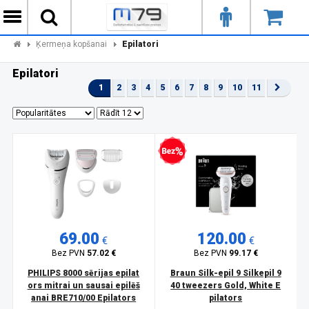
Ķermeņa kopšanai
Epilatori
Epilatori
1
2
3
4
5
6
7
8
9
10
11
Bezprocentu kredīts
69.00
120.00
€
€
Bez PVN
57.02 €
Bez PVN
99.17 €
PHILIPS 8000 sērijas epilat
Braun Silk-epil 9 Silkepil 9
ors mitrai un sausai epilēš
40 tweezers Gold, White E
anai BRE710/00 Epilators
pilators