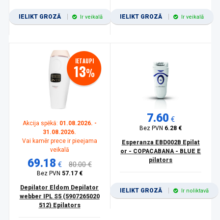
IELIKT GROZĀ
IELIKT GROZĀ
Ir veikalā
Ir veikalā
IETAUPI
13
%
7.60
€
Akcija spēkā:
01.08.2026. -
Bez PVN
6.28 €
31.08.2026.
Vai kamēr prece ir pieejama
Esperanza EBD002B Epilat
veikalā
or - COPACABANA - BLUE E
69.18
pilators
€
80.00 €
Bez PVN
57.17 €
Depilator Eldom Depilator
IELIKT GROZĀ
Ir noliktavā
webber IPL S5 (5907265020
512) Epilators