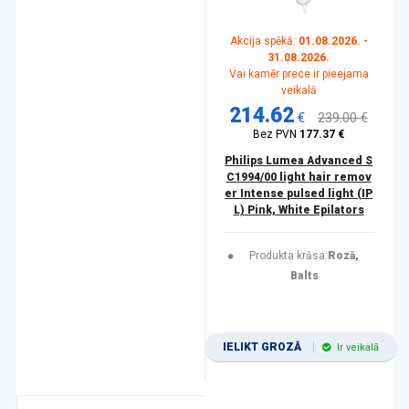
Akcija spēkā:
01.08.2026. -
31.08.2026.
Vai kamēr prece ir pieejama
veikalā
214.62
€
239.00 €
Bez PVN
177.37 €
Philips Lumea Advanced S
C1994/00 light hair remov
er Intense pulsed light (IP
L) Pink, White Epilators
Produkta krāsa:
Rozā,
Balts
IELIKT GROZĀ
Ir veikalā