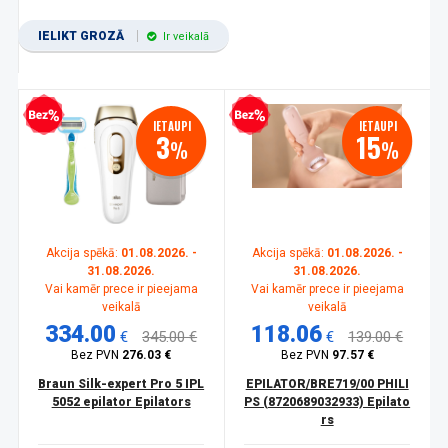
IELIKT GROZĀ
Ir veikalā
zprocentu kredīts
Bezprocentu kredīts
IETAUPI
IETAUPI
3
15
%
%
Akcija spēkā:
01.08.2026. -
Akcija spēkā:
01.08.2026. -
31.08.2026.
31.08.2026.
Vai kamēr prece ir pieejama
Vai kamēr prece ir pieejama
veikalā
veikalā
334.00
118.06
€
345.00 €
€
139.00 €
Bez PVN
276.03 €
Bez PVN
97.57 €
Braun Silk-expert Pro 5 IPL
EPILATOR/BRE719/00 PHILI
5052 epilator Epilators
PS (8720689032933) Epilato
rs