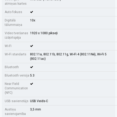
atmiņas kartes
Auto fokuss
Digitālā
10x
tālummaiņa
Video tveršanas
1920 x 1080 pikseļi
izšķirtspēja
Wi-Fi
Wi-Fi standarts
802.11a, 802.11b, 802.11g, Wi-Fi 4 (802.11Nē), Wi-Fi 5
(802.11ac)
Bluetooth
Bluetooth versija
5.3
Near Field
Communication
(NFC)
USB savienotājs
USB Veids-C
Austiņu
3,5 mm
savienojamība