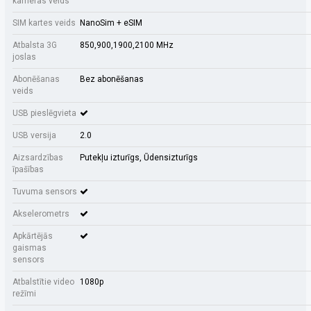
kameras veids
SIM kartes veids
NanoSim + eSIM
Atbalsta 3G
850,900,1900,2100 MHz
joslas
Abonēšanas
Bez abonēšanas
veids
USB pieslēgvieta
USB versija
2.0
Aizsardzības
Putekļu izturīgs, Ūdensizturīgs
īpašības
Tuvuma sensors
Akselerometrs
Apkārtējās
gaismas
sensors
Atbalstītie video
1080p
režīmi