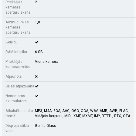
Priekšējās
2
kameras
apertūru skaits
Aizmugurējās
1,8
kameras
apertūru skaits
BeiDou
RAM ietilpība
6 GB
Priekšējās
Viena kamera
kameras veids
Atjaunots
Sejas atpazīšana
Noņemams
akumulators
Atbalstītie audio
MP3, M4A, 3GA, AAC, OGG, OGA, WAV, AMR, AWB, FLAC,
formāti
Vidējais korpuss, MIDI, XMF, MXMF, IMY, RTTTL, RTX, OTA
Displeja stikla
Gorilla Glass
veids