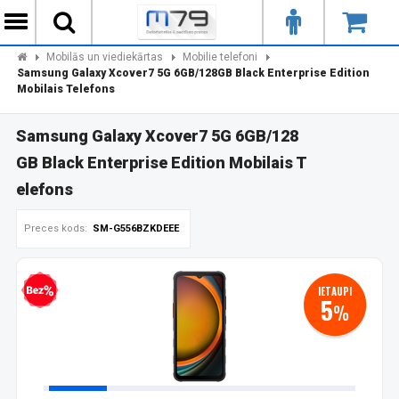
Mobilās un viediekārtas
Mobilie telefoni
Samsung Galaxy Xcover7 5G 6GB/128GB Black Enterprise Edition
Mobilais Telefons
Samsung Galaxy Xcover7 5G 6GB/128
GB Black Enterprise Edition Mobilais T
elefons
Preces kods:
SM-G556BZKDEEE
IETAUPI
zprocentu kredīts
5
%