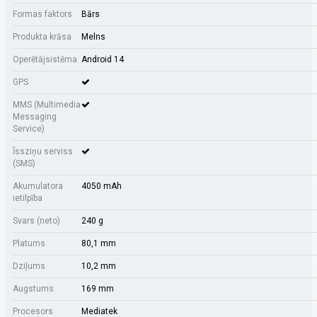
Formas faktors
Bārs
Produkta krāsa
Melns
Operētājsistēma
Android 14
GPS
MMS (Multimedia
Messaging
Service)
Īssziņu serviss
(SMS)
Akumulatora
4050 mAh
ietilpība
Svars (neto)
240 g
Platums
80,1 mm
Dziļums
10,2 mm
Augstums
169 mm
Procesors
Mediatek