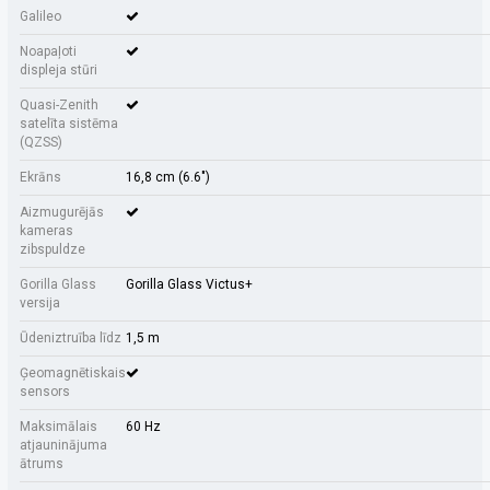
Galileo
Noapaļoti
displeja stūri
Quasi-Zenith
satelīta sistēma
(QZSS)
Ekrāns
16,8 cm (6.6")
Aizmugurējās
kameras
zibspuldze
Gorilla Glass
Gorilla Glass Victus+
versija
Ūdeniztruība līdz
1,5 m
Ģeomagnētiskais
sensors
Maksimālais
60 Hz
atjauninājuma
ātrums