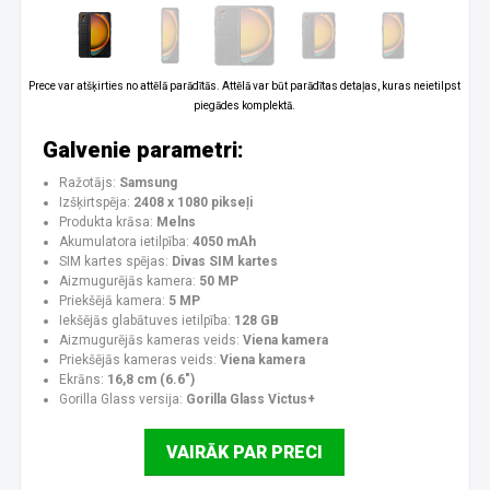
Prece var atšķirties no attēlā parādītās. Attēlā var būt parādītas detaļas, kuras neietilpst
piegādes komplektā.
Galvenie parametri:
Ražotājs:
Samsung
Izšķirtspēja:
2408 x 1080 pikseļi
Produkta krāsa:
Melns
Akumulatora ietilpība:
4050 mAh
SIM kartes spējas:
Divas SIM kartes
Aizmugurējās kamera:
50 MP
Priekšējā kamera:
5 MP
Iekšējās glabātuves ietilpība:
128 GB
Aizmugurējās kameras veids:
Viena kamera
Priekšējās kameras veids:
Viena kamera
Ekrāns:
16,8 cm (6.6")
Gorilla Glass versija:
Gorilla Glass Victus+
VAIRĀK PAR PRECI