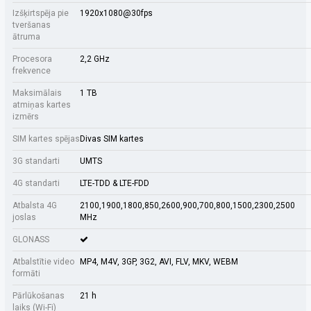
Izšķirtspēja pie
1920x1080@30fps
tveršanas
ātruma
Procesora
2,2 GHz
frekvence
Maksimālais
1 TB
atmiņas kartes
izmērs
SIM kartes spējas
Divas SIM kartes
3G standarti
UMTS
4G standarti
LTE-TDD & LTE-FDD
Atbalsta 4G
2100,1900,1800,850,2600,900,700,800,1500,2300,2500
joslas
MHz
GLONASS
Atbalstītie video
MP4, M4V, 3GP, 3G2, AVI, FLV, MKV, WEBM
formāti
Pārlūkošanas
21 h
laiks (Wi-Fi)