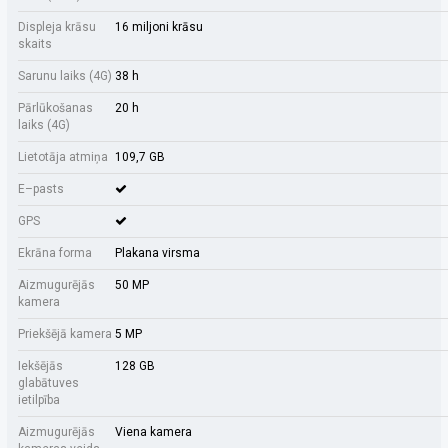
Displeja krāsu
16 miljoni krāsu
skaits
Sarunu laiks (4G)
38 h
Pārlūkošanas
20 h
laiks (4G)
Lietotāja atmiņa
109,7 GB
E–pasts
GPS
Ekrāna forma
Plakana virsma
Aizmugurējās
50 MP
kamera
Priekšējā kamera
5 MP
Iekšējās
128 GB
glabātuves
ietilpība
Aizmugurējās
Viena kamera