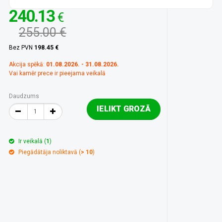
240.13
€
255.00 €
Bez PVN
198.45 €
Akcija spēkā:
01.08.2026. - 31.08.2026.
Vai kamēr prece ir pieejama veikalā
Daudzums
IELIKT GROZĀ
Ir veikalā (
1
)
Piegādātāja noliktavā (
> 10
)