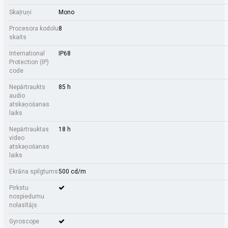
Skaļruņi
Mono
Procesora kodolu
8
skaits
International
IP68
Protection (IP)
code
Nepārtraukts
85 h
audio
atskaņošanas
laiks
Nepārtrauktas
18 h
video
atskaņošanas
laiks
Ekrāna spilgtums
500 cd/m
Pirkstu
nospiedumu
nolasītājs
Gyroscope