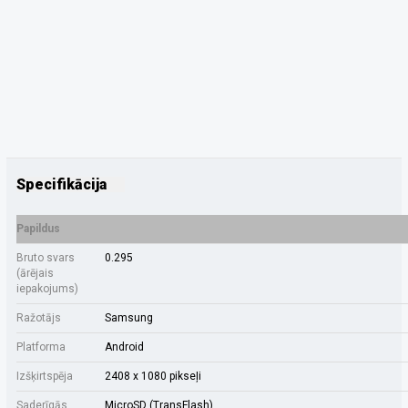
Specifikācija
Papildus
Bruto svars
0.295
(ārējais
iepakojums)
Ražotājs
Samsung
Platforma
Android
Izšķirtspēja
2408 x 1080 pikseļi
Saderīgās
MicroSD (TransFlash)