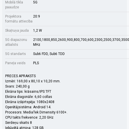
Mobilā tīkla
5G
paaudze
Projektora
20:9
formātu attiecība
Skaļruņa jauda
1,2 W
5G diapazonu
2100,1800,850,2600,900,800,700,600,2300,2500,3700,350
atbalsts
MHz
5G standarts
Sub6 FDD, Sub6 TDD
Paneļa veids
PLS
PRECES APRAKSTS
Izmēri: 169,00 x 80,10 x 10,20 mm.
Svars: 240,00 g
Ekrāna tips: krāsains/IPS TFT
Ekrāna diagonāle: 6,60 collas
Ekrāna izšķirtspēja: 1080x2408
Operētājsistēma: Android 14.
Procesors: MediaTek Dimensity 6100+.
CPU takts frekvence: 2,20 GHz
Serdeņu skaits 8
Iebūvētā atmiņa: 128 GB