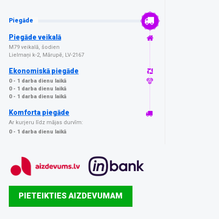
Piegāde
Piegāde veikalā
M79 veikalā, šodien
Lielmaņi k-2, Mārupē, LV-2167
Ekonomiskā piegāde
0 - 1 darba dienu laikā
0 - 1 darba dienu laikā
0 - 1 darba dienu laikā
Komforta piegāde
Ar kurjeru līdz mājas durvīm:
0 - 1 darba dienu laikā
PIETEIKTIES AIZDEVUMAM