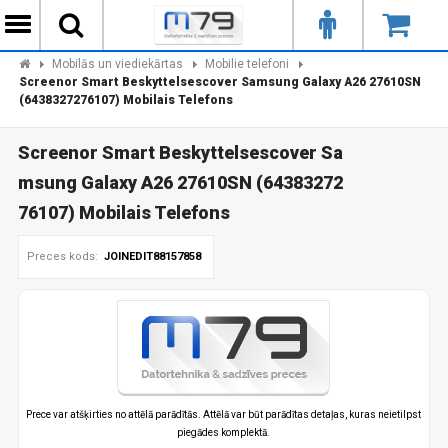
Mobilās un viediekārtas
Mobilie telefoni
Screenor Smart Beskyttelsescover Samsung Galaxy A26 27610SN
(6438327276107) Mobilais Telefons
Screenor Smart Beskyttelsescover Sa
msung Galaxy A26 27610SN (64383272
76107) Mobilais Telefons
Preces kods:
JOINEDIT88157858
Prece var atšķirties no attēlā parādītās. Attēlā var būt parādītas detaļas, kuras neietilpst
piegādes komplektā.