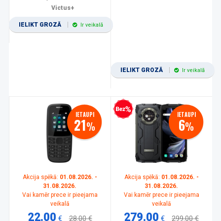
Victus+
IELIKT GROZĀ
Ir veikalā
IELIKT GROZĀ
Ir veikalā
Bezprocentu kredīts
IETAUPI
IETAUPI
21
6
%
%
Akcija spēkā:
01.08.2026. -
Akcija spēkā:
01.08.2026. -
31.08.2026.
31.08.2026.
Vai kamēr prece ir pieejama
Vai kamēr prece ir pieejama
veikalā
veikalā
22.00
279.00
€
28.00 €
€
299.00 €