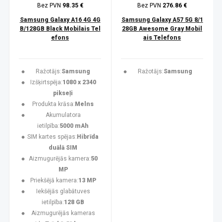
Bez PVN
98.35 €
Bez PVN
276.86 €
Samsung Galaxy A16 4G 4G
Samsung Galaxy A57 5G 8/1
B/128GB Black Mobilais Tel
28GB Awesome Gray Mobil
efons
ais Telefons
Ražotājs:
Samsung
Ražotājs:
Samsung
Izšķirtspēja:
1080 x 2340
pikseļi
Produkta krāsa:
Melns
Akumulatora
ietilpība:
5000 mAh
SIM kartes spējas:
Hibrīda
duālā SIM
Aizmugurējās kamera:
50
MP
Priekšējā kamera:
13 MP
Iekšējās glabātuves
ietilpība:
128 GB
Aizmugurējās kameras