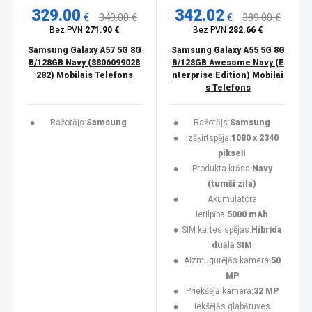
329.00
342.02
€
349.00 €
€
389.00 €
Bez PVN
271.90 €
Bez PVN
282.66 €
Samsung Galaxy A57 5G 8G
Samsung Galaxy A55 5G 8G
B/128GB Navy (8806099028
B/128GB Awesome Navy (E
282) Mobilais Telefons
nterprise Edition) Mobilai
s Telefons
Ražotājs:
Samsung
Ražotājs:
Samsung
Izšķirtspēja:
1080 x 2340
pikseļi
Produkta krāsa:
Navy
(tumši zila)
Akumulatora
ietilpība:
5000 mAh
SIM kartes spējas:
Hibrīda
duālā SIM
Aizmugurējās kamera:
50
MP
Priekšējā kamera:
32 MP
Iekšējās glabātuves