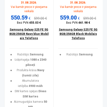
31.08.2026.
31.08.2026.
Vai kamēr prece ir pieejama
Vai kamēr prece ir pieejama
veikalā
veikalā
550.59
559.00
€
599.00 €
€
599.00 €
Bez PVN
455.03 €
Bez PVN
461.98 €
Samsung Galaxy S25 FE 5G
Samsung Galaxy S25 FE 5G
8GB/256GB Navy blue Mobil
8GB/256GB Black Mobilais
ais Telefons
Telefons
Ražotājs:
Samsung
Ražotājs:
Samsung
Izšķirtspēja:
1080 x 2340
pikseļi
Produkta krāsa:
Navy
(tumši zila)
Akumulatora
ietilpība:
4900 mAh
SIM kartes spējas:
Divas
SIM kartes
Aizmugurējās kamera:
50