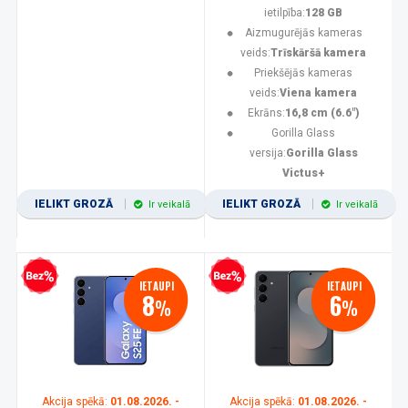
ietilpība:
128 GB
Aizmugurējās kameras
veids:
Trīskāršā kamera
Priekšējās kameras
veids:
Viena kamera
Ekrāns:
16,8 cm (6.6")
Gorilla Glass
versija:
Gorilla Glass
Victus+
IELIKT GROZĀ
IELIKT GROZĀ
Ir veikalā
Ir veikalā
zprocentu kredīts
Bezprocentu kredīts
IETAUPI
IETAUPI
8
6
%
%
Akcija spēkā:
01.08.2026. -
Akcija spēkā:
01.08.2026. -