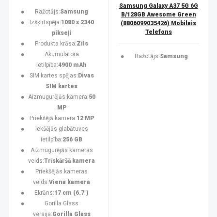
Samsung Galaxy A37 5G 6G
Ražotājs:
Samsung
B/128GB Awesome Green
Izšķirtspēja:
1080 x 2340
(8806099035426) Mobilais
Telefons
pikseļi
Produkta krāsa:
Zils
Akumulatora
Ražotājs:
Samsung
ietilpība:
4900 mAh
SIM kartes spējas:
Divas
SIM kartes
Aizmugurējās kamera:
50
MP
Priekšējā kamera:
12 MP
Iekšējās glabātuves
ietilpība:
256 GB
Aizmugurējās kameras
veids:
Trīskāršā kamera
Priekšējās kameras
veids:
Viena kamera
Ekrāns:
17 cm (6.7")
Gorilla Glass
versija:
Gorilla Glass