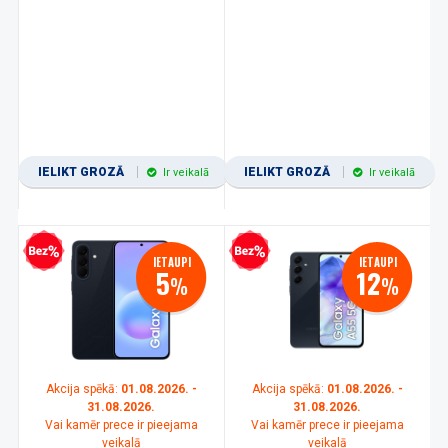
IELIKT GROZĀ
IELIKT GROZĀ
Ir veikalā
Ir veikalā
zprocentu kredīts
Bezprocentu kredīts
IETAUPI
IETAUPI
5
12
%
%
Akcija spēkā:
01.08.2026. -
Akcija spēkā:
01.08.2026. -
31.08.2026.
31.08.2026.
Vai kamēr prece ir pieejama
Vai kamēr prece ir pieejama
veikalā
veikalā