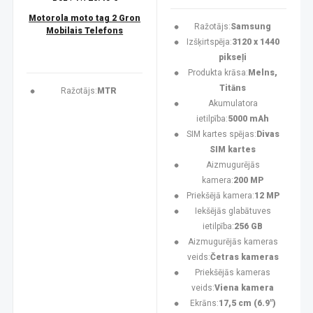
Motorola moto tag 2 Gron
Ražotājs:
Samsung
Mobilais Telefons
Izšķirtspēja:
3120 x 1440
pikseļi
Produkta krāsa:
Melns,
Titāns
Ražotājs:
MTR
Akumulatora
ietilpība:
5000 mAh
SIM kartes spējas:
Divas
SIM kartes
Aizmugurējās
kamera:
200 MP
Priekšējā kamera:
12 MP
Iekšējās glabātuves
ietilpība:
256 GB
Aizmugurējās kameras
veids:
Četras kameras
Priekšējās kameras
veids:
Viena kamera
Ekrāns:
17,5 cm (6.9")