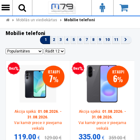
Mobilās un viediekārtas
Mobilie telefoni
Mobilie telefoni
1
2
3
4
5
6
7
8
9
10
11
zprocentu kredīts
Bezprocentu kredīts
IETAUPI
IETAUPI
7
6
%
%
Akcija spēkā:
01.08.2026. -
Akcija spēkā:
01.08.2026. -
31.08.2026.
31.08.2026.
Vai kamēr prece ir pieejama
Vai kamēr prece ir pieejama
veikalā
veikalā
119.00
335.00
€
129.00 €
€
359.00 €