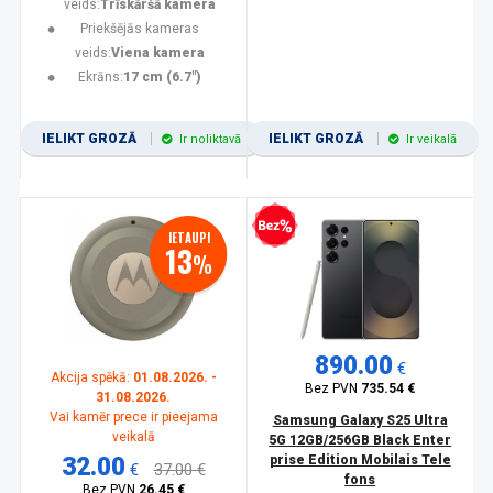
veids:
Trīskāršā kamera
Priekšējās kameras
veids:
Viena kamera
Ekrāns:
17 cm (6.7")
IELIKT GROZĀ
IELIKT GROZĀ
Ir noliktavā
Ir veikalā
Bezprocentu kredīts
IETAUPI
13
%
890.00
€
Akcija spēkā:
01.08.2026. -
Bez PVN
735.54 €
31.08.2026.
Vai kamēr prece ir pieejama
Samsung Galaxy S25 Ultra
veikalā
5G 12GB/256GB Black Enter
32.00
prise Edition Mobilais Tele
€
37.00 €
fons
Bez PVN
26.45 €