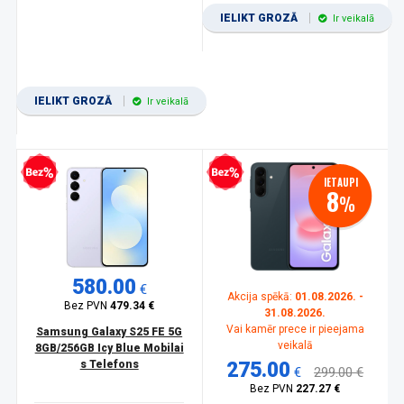
IELIKT GROZĀ
Ir veikalā
IELIKT GROZĀ
Ir veikalā
zprocentu kredīts
Bezprocentu kredīts
IETAUPI
8
%
580.00
€
Akcija spēkā:
01.08.2026. -
Bez PVN
479.34 €
31.08.2026.
Vai kamēr prece ir pieejama
Samsung Galaxy S25 FE 5G
veikalā
8GB/256GB Icy Blue Mobilai
s Telefons
275.00
€
299.00 €
Bez PVN
227.27 €