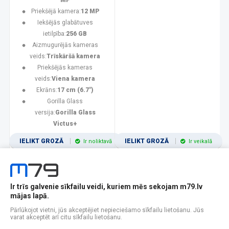
MP
Priekšējā kamera:
12 MP
Iekšējās glabātuves
ietilpība:
256 GB
Aizmugurējās kameras
veids:
Trīskāršā kamera
Priekšējās kameras
veids:
Viena kamera
Ekrāns:
17 cm (6.7")
Gorilla Glass
versija:
Gorilla Glass
Victus+
IELIKT GROZĀ
IELIKT GROZĀ
Ir noliktavā
Ir veikalā
Ir trīs galvenie sīkfailu veidi, kuriem mēs sekojam m79.lv
1
2
3
4
5
6
7
8
9
10
11
mājas lapā.
Popularitātes
Rādīt 12
Pārlūkojot vietni, jūs akceptējiet nepieciešamo sīkfailu lietošanu. Jūs
varat akceptēt arī citu sīkfailu lietošanu.