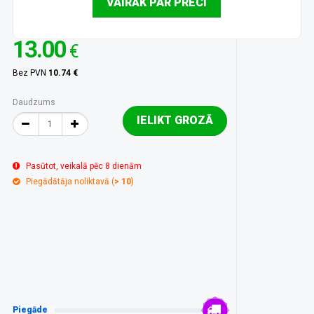
VAIRĀK PAR PRECI
13.00
€
Bez PVN
10.74 €
Daudzums
IELIKT GROZĀ
Pasūtot, veikalā pēc 8 dienām
Piegādātāja noliktavā (
> 10
)
Piegāde