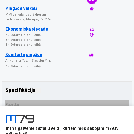
Piegāde veikalā
M79 veikalā, pēc 8 dienām
Lielmaņi k-2, Mārupē, LV-2167
Ekonomiskā piegāde
8 - 9 darba dienu laikā
8 - 9 darba dienu laikā
8 - 9 darba dienu laikā
Komforta piegāde
Ar kurjeru līdz mājas durvīm:
8 - 9 darba dienu laikā
Specifikācija
Papildus
Ražotājs
Tech-Protect
PRECES APRAKSTS
Ir trīs galvenie sīkfailu veidi, kuriem mēs sekojam m79.lv
EAN - 9490713935156
mājas lapā.