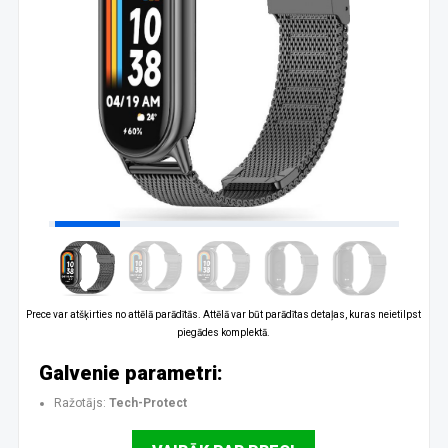
Prece var atšķirties no attēlā parādītās. Attēlā var būt parādītas detaļas, kuras neietilpst
piegādes komplektā.
Galvenie parametri:
Ražotājs:
Tech-Protect