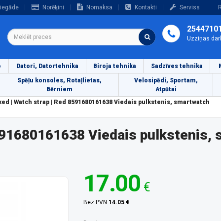
iegāde
Norēķini
Nomaksa
Kontakti
Serviss
R
2544710
Uzziņas dar
o
Datori, Datortehnika
Biroja tehnika
Sadzīves tehnika
Spēļu konsoles, Rotaļlietas,
Velosipēdi, Sportam,
Bērniem
Atpūtai
xed | Watch strap | Red 8591680161638 Viedais pulkstenis, smartwatch
8591680161638 Viedais pulkstenis,
17.00
€
Bez PVN
14.05 €