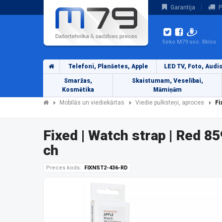
Garantija
P
Seko M79 soc. tīklos
Telefoni, Planšetes, Apple
LED TV, Foto, Audi
Smaržas,
Skaistumam, Veselībai,
Kosmētika
Māmiņām
Mobilās un viediekārtas
Viedie pulksteņi, aproces
Fi
Fixed | Watch strap | Red 
ch
Preces kods:
FIXNST2-436-RD