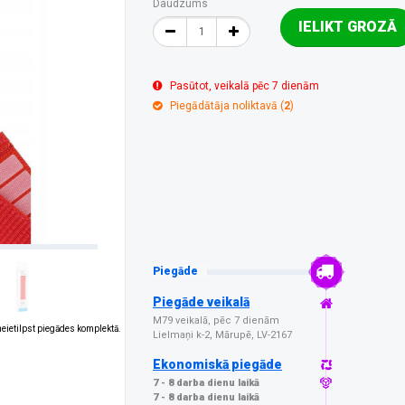
Daudzums
IELIKT GROZĀ
Pasūtot, veikalā pēc 7 dienām
Piegādātāja noliktavā (
2
)
Piegāde
Piegāde veikalā
M79 veikalā, pēc 7 dienām
 neietilpst piegādes komplektā.
Lielmaņi k-2, Mārupē, LV-2167
Ekonomiskā piegāde
7 - 8 darba dienu laikā
7 - 8 darba dienu laikā