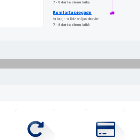
7 - 8 darba dienu laikā
Komforta piegāde
Ar kurjeru līdz mājas durvīm:
7 - 8 darba dienu laikā