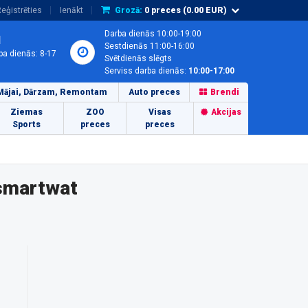
eģistrēties
Ienākt
Grozā:
0
preces (
0.00
EUR)
Darba dienās 10:00-19:00
1
Sestdienās 11:00-16:00
ba dienās: 8-17
Svētdienās slēgts
Serviss darba dienās:
10:00-17:00
Mājai, Dārzam, Remontam
Auto preces
Brendi
Ziemas
ZOO
Visas
Akcijas
Sports
preces
preces
 smartwat