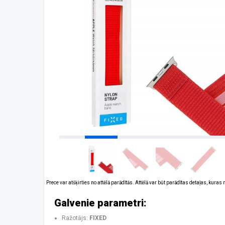
Prece var atšķirties no attēlā parādītās. Attēlā var būt parādītas detaļas, kuras
Galvenie parametri:
Ražotājs:
FIXED