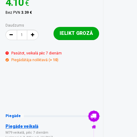
4.10
€
Bez PVN
3.39 €
Daudzums
IELIKT GROZĀ
Pasūtot, veikalā pēc 7 dienām
Piegādātāja noliktavā (
> 10
)
Piegāde
Piegāde veikalā
M79 veikalā, pēc 7 dienām