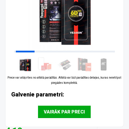
Prece var atšķirties no attēlā parādītās. Attēlā var būt parādītas detaļas, kuras neietilpst
piegādes komplektā.
Galvenie parametri:
VAIRĀK PAR PRECI