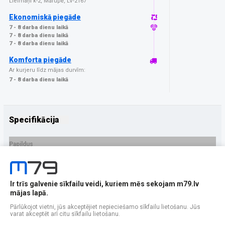
Lielmaņi k-2, Mārupē, LV-2167
Ekonomiskā piegāde
7 - 8 darba dienu laikā
7 - 8 darba dienu laikā
7 - 8 darba dienu laikā
Komforta piegāde
Ar kurjeru līdz mājas durvīm:
7 - 8 darba dienu laikā
Specifikācija
Papildus
Ražotājs
Veason
PRECES APRAKSTS
Ir trīs galvenie sīkfailu veidi, kuriem mēs sekojam m79.lv
EAN - 5903396394683
mājas lapā.
Pārlūkojot vietni, jūs akceptējiet nepieciešamo sīkfailu lietošanu. Jūs
varat akceptēt arī citu sīkfailu lietošanu.