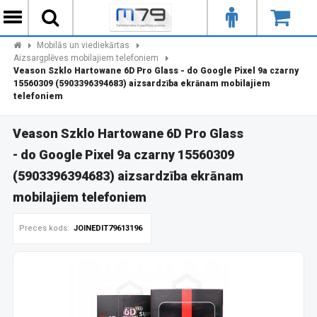
Mobilās un viediekārtas
Aizsargplēves mobilajiem telefoniem
Veason Szklo Hartowane 6D Pro Glass - do Google Pixel 9a czarny
15560309 (5903396394683) aizsardzība ekrānam mobilajiem
telefoniem
Veason Szklo Hartowane 6D Pro Glass
- do Google Pixel 9a czarny 15560309
(5903396394683) aizsardzība ekrānam
mobilajiem telefoniem
Preces kods:
JOINEDIT79613196