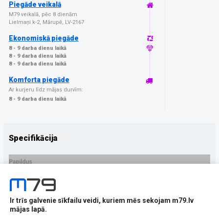
Piegāde veikalā
M79 veikalā, pēc 8 dienām
Lielmaņi k-2, Mārupē, LV-2167
Ekonomiskā piegāde
8 - 9 darba dienu laikā
8 - 9 darba dienu laikā
8 - 9 darba dienu laikā
Komforta piegāde
Ar kurjeru līdz mājas durvīm:
8 - 9 darba dienu laikā
Specifikācija
Papildus
Ražotājs
3MK
PRECES APRAKSTS
Ir trīs galvenie sīkfailu veidi, kuriem mēs sekojam m79.lv
EAN - 5903108615259
mājas lapā.