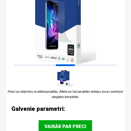
Prece var atšķirties no attēlā parādītās. Attēlā var būt parādītas detaļas, kuras neietilpst
piegādes komplektā.
Galvenie parametri:
VAIRĀK PAR PRECI