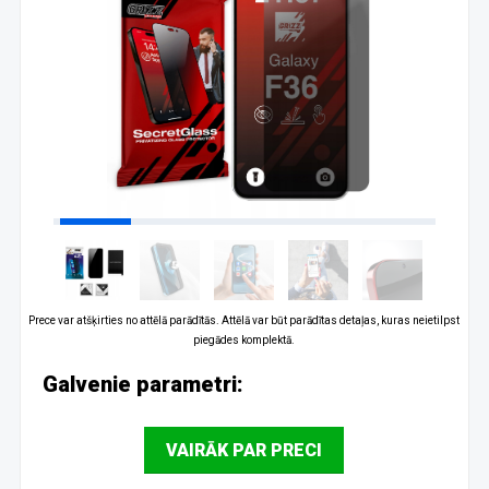
Prece var atšķirties no attēlā parādītās. Attēlā var būt parādītas detaļas, kuras neietilpst
piegādes komplektā.
Galvenie parametri:
VAIRĀK PAR PRECI