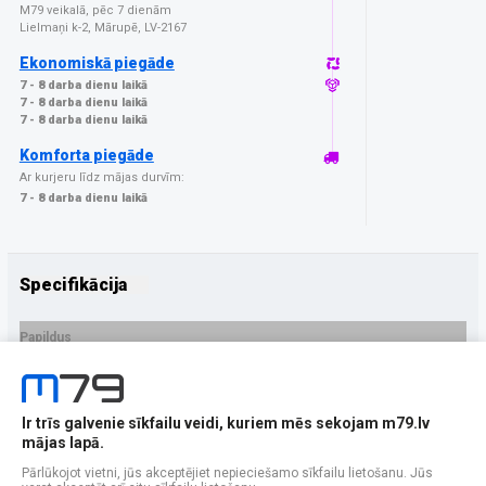
M79 veikalā, pēc 7 dienām
Lielmaņi k-2, Mārupē, LV-2167
Ekonomiskā piegāde
7 - 8 darba dienu laikā
7 - 8 darba dienu laikā
7 - 8 darba dienu laikā
Komforta piegāde
Ar kurjeru līdz mājas durvīm:
7 - 8 darba dienu laikā
Specifikācija
Papildus
Ražotājs
GrizzGlass
PRECES APRAKSTS
Ir trīs galvenie sīkfailu veidi, kuriem mēs sekojam m79.lv
EAN - 5906146492660
mājas lapā.
Pārlūkojot vietni, jūs akceptējiet nepieciešamo sīkfailu lietošanu. Jūs