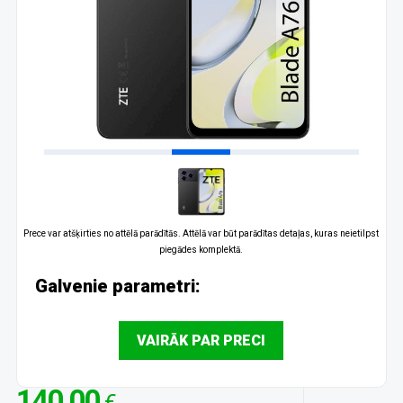
Prece var atšķirties no attēlā parādītās. Attēlā var būt parādītas detaļas, kuras neietilpst
piegādes komplektā.
Galvenie parametri:
VAIRĀK PAR PRECI
140.00