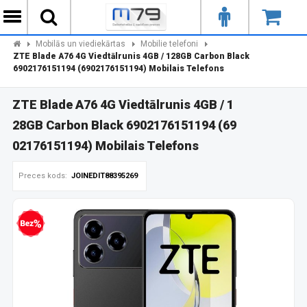
Mobilās un viediekārtas
Mobilie telefoni
ZTE Blade A76 4G Viedtālrunis 4GB / 128GB Carbon Black
6902176151194 (6902176151194) Mobilais Telefons
ZTE Blade A76 4G Viedtālrunis 4GB / 1
28GB Carbon Black 6902176151194 (69
02176151194) Mobilais Telefons
Preces kods:
JOINEDIT88395269
zprocentu kredīts