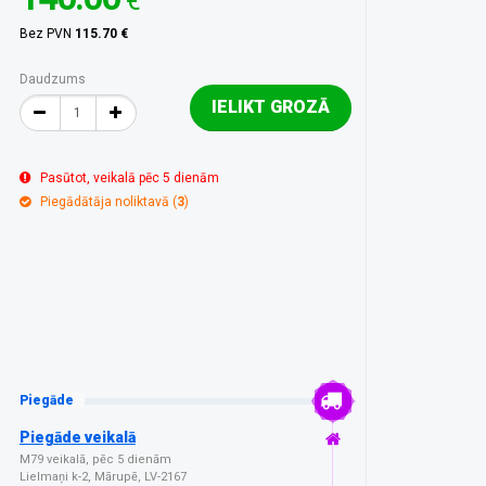
€
Bez PVN
115.70 €
Daudzums
IELIKT GROZĀ
Pasūtot, veikalā pēc 5 dienām
Piegādātāja noliktavā (
3
)
Piegāde
Piegāde veikalā
M79 veikalā, pēc 5 dienām
Lielmaņi k-2, Mārupē, LV-2167