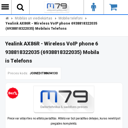
Mobilās un viediekārtas
Mobilie telefoni
Yealink AX86R - Wireless VoIP phone 6938818322035
(6938818322035) Mobilais Telefons
Yealink AX86R - Wireless VoIP phone 6
938818322035 (6938818322035) Mobila
is Telefons
Preces kods:
JOINEDIT88694130
zprocentu kredīts
Prece var atšķirties no attēlā parādītās. Attēlā var būt parādītas detaļas, kuras neietilpst
piegādes komplektā.