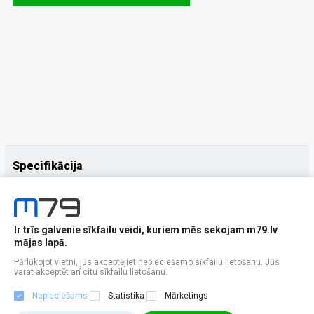
Specifikācija
Papildus
Ražotājs
Yealink
Ir trīs galvenie sīkfailu veidi, kuriem mēs sekojam m79.lv
mājas lapā.
Pārlūkojot vietni, jūs akceptējiet nepieciešamo sīkfailu lietošanu. Jūs
varat akceptēt arī citu sīkfailu lietošanu.
Nepieciešams
Statistika
Mārketings