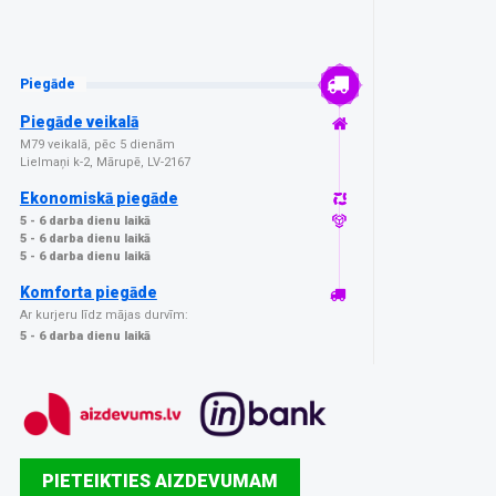
Piegāde
Piegāde veikalā
M79 veikalā, pēc 5 dienām
Lielmaņi k-2, Mārupē, LV-2167
Ekonomiskā piegāde
5 - 6 darba dienu laikā
5 - 6 darba dienu laikā
5 - 6 darba dienu laikā
Komforta piegāde
Ar kurjeru līdz mājas durvīm:
5 - 6 darba dienu laikā
PIETEIKTIES AIZDEVUMAM