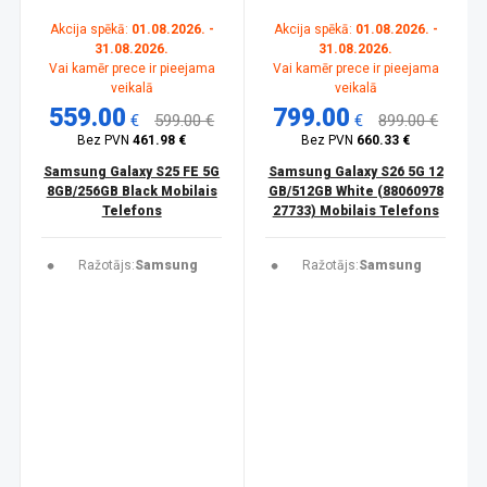
Akcija spēkā:
01.08.2026. -
Akcija spēkā:
01.08.2026. -
31.08.2026.
31.08.2026.
Vai kamēr prece ir pieejama
Vai kamēr prece ir pieejama
veikalā
veikalā
559.00
799.00
€
599.00 €
€
899.00 €
Bez PVN
461.98 €
Bez PVN
660.33 €
Samsung Galaxy S25 FE 5G
Samsung Galaxy S26 5G 12
8GB/256GB Black Mobilais
GB/512GB White (88060978
Telefons
27733) Mobilais Telefons
Ražotājs:
Samsung
Ražotājs:
Samsung