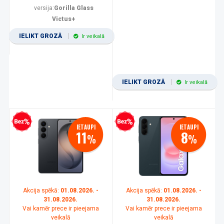
versija:
Gorilla Glass
Victus+
IELIKT GROZĀ
Ir veikalā
IELIKT GROZĀ
Ir veikalā
zprocentu kredīts
Bezprocentu kredīts
IETAUPI
IETAUPI
11
8
%
%
Akcija spēkā:
01.08.2026. -
Akcija spēkā:
01.08.2026. -
31.08.2026.
31.08.2026.
Vai kamēr prece ir pieejama
Vai kamēr prece ir pieejama
veikalā
veikalā