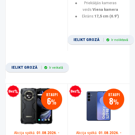
Priekšējās kameras
veids:
Viena kamera
Ekrāns:
17,5 cm (6.9")
IELIKT GROZĀ
Ir noliktavā
IELIKT GROZĀ
Ir veikalā
zprocentu kredīts
Bezprocentu kredīts
IETAUPI
IETAUPI
6
8
%
%
Akcija spēkā:
01.08.2026. -
Akcija spēkā:
01.08.2026. -