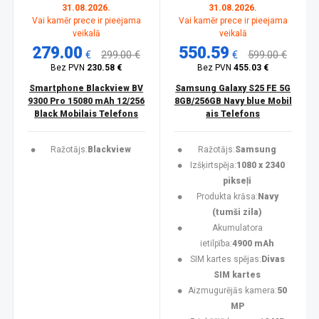
31.08.2026.
31.08.2026.
Vai kamēr prece ir pieejama
Vai kamēr prece ir pieejama
veikalā
veikalā
279.00
550.59
€
299.00 €
€
599.00 €
Bez PVN
230.58 €
Bez PVN
455.03 €
Smartphone Blackview BV
Samsung Galaxy S25 FE 5G
9300 Pro 15080 mAh 12/256
8GB/256GB Navy blue Mobil
Black Mobilais Telefons
ais Telefons
Ražotājs:
Blackview
Ražotājs:
Samsung
Izšķirtspēja:
1080 x 2340
pikseļi
Produkta krāsa:
Navy
(tumši zila)
Akumulatora
ietilpība:
4900 mAh
SIM kartes spējas:
Divas
SIM kartes
Aizmugurējās kamera:
50
MP