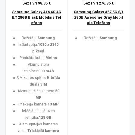
Bez PVN
98.35 €
Bez PVN
276.86 €
Samsung Galaxy A16 4G 4G
Samsung Galaxy A57 5G 8/1
B/128GB Black Mobilais Tel
28GB Awesome Gray Mobil
efons
ais Telefons
Ražotājs:
Samsung
Ražotājs:
Samsung
Izšķirtspēja:
1080 x 2340
pikseļi
Produkta krāsa:
Melns
Akumulatora
ietilpība:
5000 mAh
SIM kartes spējas:
Hibrīda
duālā SIM
Aizmugurējās kamera:
50
MP
Priekšējā kamera:
13 MP
Iekšējās glabātuves
ietilpība:
128 GB
Aizmugurējās kameras
veids:
Trīskāršā kamera