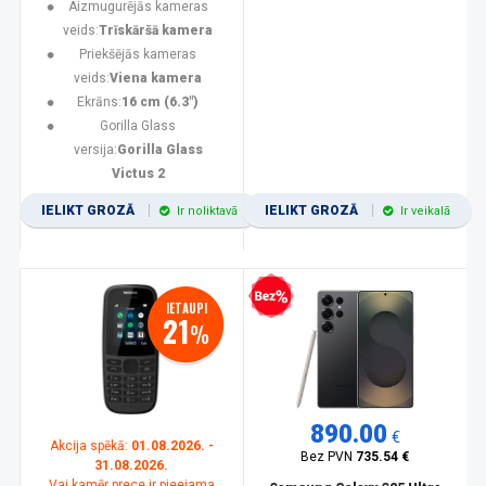
Aizmugurējās kameras
veids:
Trīskāršā kamera
Priekšējās kameras
veids:
Viena kamera
Ekrāns:
16 cm (6.3")
Gorilla Glass
versija:
Gorilla Glass
Victus 2
IELIKT GROZĀ
IELIKT GROZĀ
Ir noliktavā
Ir veikalā
Bezprocentu kredīts
IETAUPI
21
%
890.00
€
Akcija spēkā:
01.08.2026. -
Bez PVN
735.54 €
31.08.2026.
Vai kamēr prece ir pieejama