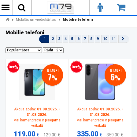
Mobilās un viediekārtas
Mobilie telefoni
Mobilie telefoni
1
2
3
4
5
6
7
8
9
10
11
zprocentu kredīts
Bezprocentu kredīts
IETAUPI
IETAUPI
7
6
%
%
Akcija spēkā:
01.08.2026. -
Akcija spēkā:
01.08.2026. -
31.08.2026.
31.08.2026.
Vai kamēr prece ir pieejama
Vai kamēr prece ir pieejama
veikalā
veikalā
119.00
335.00
€
129.00 €
€
359.00 €