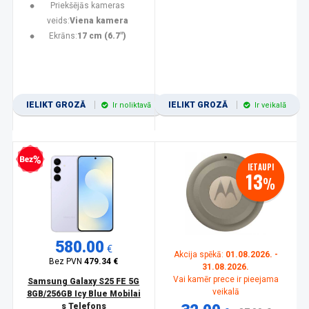
Priekšējās kameras
veids:
Viena kamera
Ekrāns:
17 cm (6.7")
IELIKT GROZĀ
IELIKT GROZĀ
Ir noliktavā
Ir veikalā
zprocentu kredīts
IETAUPI
13
%
580.00
€
Akcija spēkā:
01.08.2026. -
Bez PVN
479.34 €
31.08.2026.
Vai kamēr prece ir pieejama
Samsung Galaxy S25 FE 5G
veikalā
8GB/256GB Icy Blue Mobilai
s Telefons