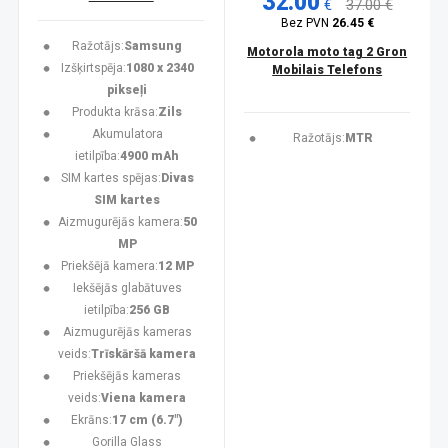
32.00
€
37.00 €
Bez PVN
26.45 €
Ražotājs:
Samsung
Motorola moto tag 2 Gron
Izšķirtspēja:
1080 x 2340
Mobilais Telefons
pikseļi
Produkta krāsa:
Zils
Akumulatora
Ražotājs:
MTR
ietilpība:
4900 mAh
SIM kartes spējas:
Divas
SIM kartes
Aizmugurējās kamera:
50
MP
Priekšējā kamera:
12 MP
Iekšējās glabātuves
ietilpība:
256 GB
Aizmugurējās kameras
veids:
Trīskāršā kamera
Priekšējās kameras
veids:
Viena kamera
Ekrāns:
17 cm (6.7")
Gorilla Glass