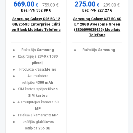
669.00
275.00
€
759.00 €
€
299.00 €
Bez PVN
552.89 €
Bez PVN
227.27 €
Samsung Galaxy S26 5G 12
Samsung Galaxy A37 5G 6G
GB/256GB Enterprise Editi
B/128GB Awesome Green
on Black Mobilais Telefons
(8806099035426) Mobilais
Telefons
Ražotājs:
Samsung
Ražotājs:
Samsung
Izšķirtspēja:
2340 x 1080
pikseļi
Produkta krāsa:
Melns
Akumulatora
ietilpība:
4300 mAh
SIM kartes spējas:
Divas
SIM kartes
Aizmugurējās kamera:
50
MP
Priekšējā kamera:
12 MP
Iekšējās glabātuves
ietilpība:
256 GB