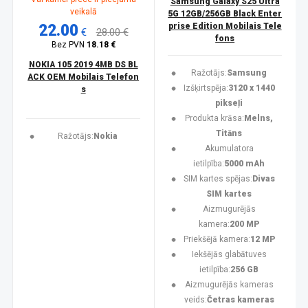
Samsung Galaxy S25 Ultra
veikalā
5G 12GB/256GB Black Enter
22.00
prise Edition Mobilais Tele
€
28.00 €
fons
Bez PVN
18.18 €
NOKIA 105 2019 4MB DS BL
Ražotājs:
Samsung
ACK OEM Mobilais Telefon
Izšķirtspēja:
3120 x 1440
s
pikseļi
Produkta krāsa:
Melns,
Titāns
Ražotājs:
Nokia
Akumulatora
ietilpība:
5000 mAh
SIM kartes spējas:
Divas
SIM kartes
Aizmugurējās
kamera:
200 MP
Priekšējā kamera:
12 MP
Iekšējās glabātuves
ietilpība:
256 GB
Aizmugurējās kameras
veids:
Četras kameras