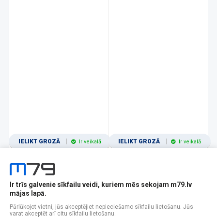
IELIKT GROZĀ
IELIKT GROZĀ
Ir veikalā
Ir veikalā
Ir trīs galvenie sīkfailu veidi, kuriem mēs sekojam m79.lv
1
2
3
4
5
6
7
8
9
10
11
mājas lapā.
Popularitātes
Rādīt 12
Pārlūkojot vietni, jūs akceptējiet nepieciešamo sīkfailu lietošanu. Jūs
varat akceptēt arī citu sīkfailu lietošanu.