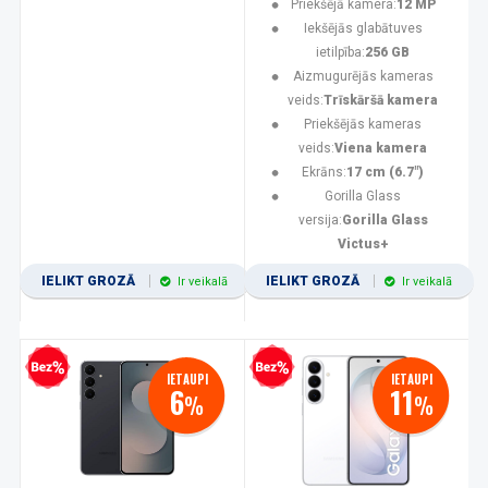
Priekšējā kamera:
12 MP
Iekšējās glabātuves
ietilpība:
256 GB
Aizmugurējās kameras
veids:
Trīskāršā kamera
Priekšējās kameras
veids:
Viena kamera
Ekrāns:
17 cm (6.7")
Gorilla Glass
versija:
Gorilla Glass
Victus+
IELIKT GROZĀ
IELIKT GROZĀ
Ir veikalā
Ir veikalā
zprocentu kredīts
Bezprocentu kredīts
IETAUPI
IETAUPI
6
11
%
%