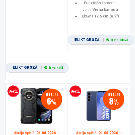
Priekšējās kameras
veids:
Viena kamera
Ekrāns:
17,5 cm (6.9")
IELIKT GROZĀ
Ir noliktavā
IELIKT GROZĀ
Ir veikalā
zprocentu kredīts
Bezprocentu kredīts
IETAUPI
IETAUPI
6
8
%
%
Akcija spēkā:
01.08.2026. -
Akcija spēkā:
01.08.2026. -