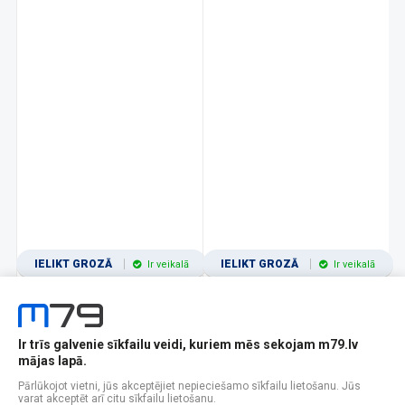
IELIKT GROZĀ
IELIKT GROZĀ
Ir veikalā
Ir veikalā
Ir trīs galvenie sīkfailu veidi, kuriem mēs sekojam m79.lv
1
2
3
4
5
6
7
8
9
10
11
mājas lapā.
Popularitātes
Rādīt 12
Pārlūkojot vietni, jūs akceptējiet nepieciešamo sīkfailu lietošanu. Jūs
varat akceptēt arī citu sīkfailu lietošanu.