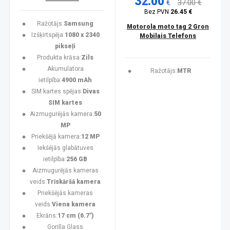
32.00
€
37.00 €
Bez PVN
26.45 €
Ražotājs:
Samsung
Motorola moto tag 2 Gron
Izšķirtspēja:
1080 x 2340
Mobilais Telefons
pikseļi
Produkta krāsa:
Zils
Akumulatora
Ražotājs:
MTR
ietilpība:
4900 mAh
SIM kartes spējas:
Divas
SIM kartes
Aizmugurējās kamera:
50
MP
Priekšējā kamera:
12 MP
Iekšējās glabātuves
ietilpība:
256 GB
Aizmugurējās kameras
veids:
Trīskāršā kamera
Priekšējās kameras
veids:
Viena kamera
Ekrāns:
17 cm (6.7")
Gorilla Glass