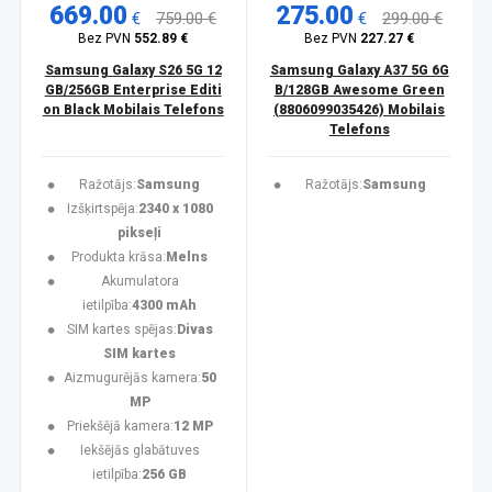
669.00
275.00
€
759.00 €
€
299.00 €
Bez PVN
552.89 €
Bez PVN
227.27 €
Samsung Galaxy S26 5G 12
Samsung Galaxy A37 5G 6G
GB/256GB Enterprise Editi
B/128GB Awesome Green
on Black Mobilais Telefons
(8806099035426) Mobilais
Telefons
Ražotājs:
Samsung
Ražotājs:
Samsung
Izšķirtspēja:
2340 x 1080
pikseļi
Produkta krāsa:
Melns
Akumulatora
ietilpība:
4300 mAh
SIM kartes spējas:
Divas
SIM kartes
Aizmugurējās kamera:
50
MP
Priekšējā kamera:
12 MP
Iekšējās glabātuves
ietilpība:
256 GB