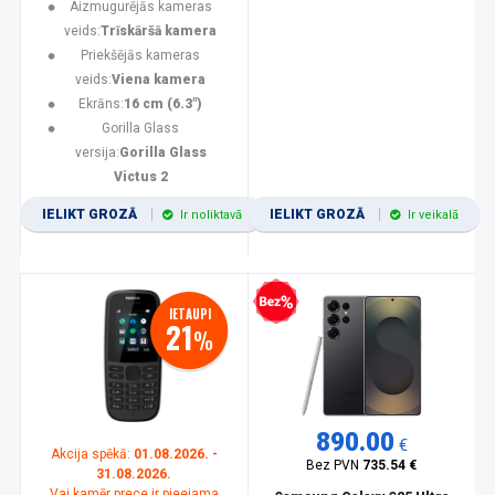
Aizmugurējās kameras
veids:
Trīskāršā kamera
Priekšējās kameras
veids:
Viena kamera
Ekrāns:
16 cm (6.3")
Gorilla Glass
versija:
Gorilla Glass
Victus 2
IELIKT GROZĀ
IELIKT GROZĀ
Ir noliktavā
Ir veikalā
Bezprocentu kredīts
IETAUPI
21
%
890.00
€
Akcija spēkā:
01.08.2026. -
Bez PVN
735.54 €
31.08.2026.
Vai kamēr prece ir pieejama