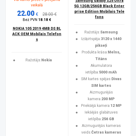
Samsung Galaxy S25 Ultra
veikalā
5G 12GB/256GB Black Enter
22.00
prise Edition Mobilais Tele
€
28.00 €
fons
Bez PVN
18.18 €
NOKIA 105 2019 4MB DS BL
Ražotājs:
Samsung
ACK OEM Mobilais Telefon
Izšķirtspēja:
3120 x 1440
s
pikseļi
Produkta krāsa:
Melns,
Titāns
Ražotājs:
Nokia
Akumulatora
ietilpība:
5000 mAh
SIM kartes spējas:
Divas
SIM kartes
Aizmugurējās
kamera:
200 MP
Priekšējā kamera:
12 MP
Iekšējās glabātuves
ietilpība:
256 GB
Aizmugurējās kameras
veids:
Četras kameras