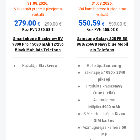
31.08.2026.
31.08.2026.
Vai kamēr prece ir pieejama
Vai kamēr prece ir pieejama
veikalā
veikalā
279.00
550.59
€
299.00 €
€
599.00 €
Bez PVN
230.58 €
Bez PVN
455.03 €
Smartphone Blackview BV
Samsung Galaxy S25 FE 5G
9300 Pro 15080 mAh 12/256
8GB/256GB Navy blue Mobil
Black Mobilais Telefons
ais Telefons
Ražotājs:
Blackview
Ražotājs:
Samsung
Izšķirtspēja:
1080 x 2340
pikseļi
Produkta krāsa:
Navy
(tumši zila)
Akumulatora
ietilpība:
4900 mAh
SIM kartes spējas:
Divas
SIM kartes
Aizmugurējās kamera:
50
MP