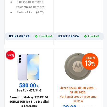
Priekšējās kameras
veids:
Viena kamera
Ekrāns:
17 cm (6.7")
IELIKT GROZĀ
IELIKT GROZĀ
Ir noliktavā
Ir veikalā
zprocentu kredīts
IETAUPI
13
%
580.00
€
Akcija spēkā:
01.08.2026. -
Bez PVN
479.34 €
31.08.2026.
Vai kamēr prece ir pieejama
Samsung Galaxy S25 FE 5G
veikalā
8GB/256GB Icy Blue Mobilai
s Telefons