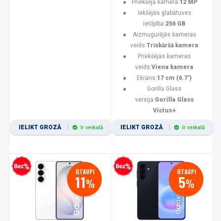
Priekšējā kamera:
12 MP
Iekšējās glabātuves
ietilpība:
256 GB
Aizmugurējās kameras
veids:
Trīskāršā kamera
Priekšējās kameras
veids:
Viena kamera
Ekrāns:
17 cm (6.7")
Gorilla Glass
versija:
Gorilla Glass
Victus+
IELIKT GROZĀ
IELIKT GROZĀ
Ir veikalā
Ir veikalā
zprocentu kredīts
Bezprocentu kredīts
IETAUPI
IETAUPI
11
5
%
%