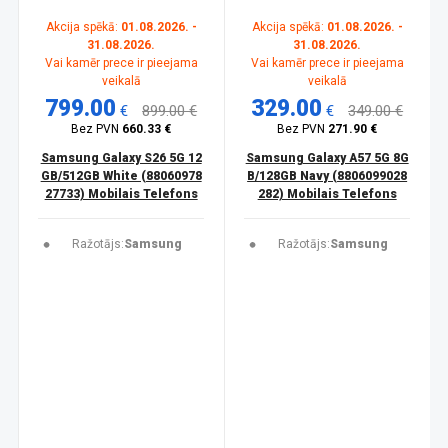
Akcija spēkā:
01.08.2026. -
Akcija spēkā:
01.08.2026. -
31.08.2026.
31.08.2026.
Vai kamēr prece ir pieejama
Vai kamēr prece ir pieejama
veikalā
veikalā
799.00
329.00
€
899.00 €
€
349.00 €
Bez PVN
660.33 €
Bez PVN
271.90 €
Samsung Galaxy S26 5G 12
Samsung Galaxy A57 5G 8G
GB/512GB White (88060978
B/128GB Navy (8806099028
27733) Mobilais Telefons
282) Mobilais Telefons
Ražotājs:
Samsung
Ražotājs:
Samsung