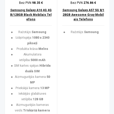
Bez PVN
98.35 €
Bez PVN
276.86 €
Samsung Galaxy A16 4G 4G
Samsung Galaxy A57 5G 8/1
B/128GB Black Mobilais Tel
28GB Awesome Gray Mobil
efons
ais Telefons
Ražotājs:
Samsung
Ražotājs:
Samsung
Izšķirtspēja:
1080 x 2340
pikseļi
Produkta krāsa:
Melns
Akumulatora
ietilpība:
5000 mAh
SIM kartes spējas:
Hibrīda
duālā SIM
Aizmugurējās kamera:
50
MP
Priekšējā kamera:
13 MP
Iekšējās glabātuves
ietilpība:
128 GB
Aizmugurējās kameras
veids:
Trīskāršā kamera