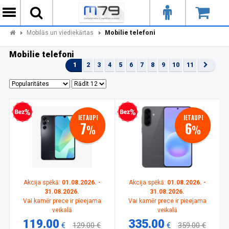
Mobilās un viediekārtas
Mobilie telefoni
Mobilie telefoni
1
2
3
4
5
6
7
8
9
10
11
zprocentu kredīts
Bezprocentu kredīts
IETAUPI
IETAUPI
7
6
%
%
Akcija spēkā:
01.08.2026. -
Akcija spēkā:
01.08.2026. -
31.08.2026.
31.08.2026.
Vai kamēr prece ir pieejama
Vai kamēr prece ir pieejama
veikalā
veikalā
119.00
335.00
€
129.00 €
€
359.00 €