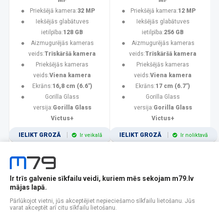
MP
MP
Priekšējā kamera:
32 MP
Priekšējā kamera:
12 MP
Iekšējās glabātuves
Iekšējās glabātuves
ietilpība:
128 GB
ietilpība:
256 GB
Aizmugurējās kameras
Aizmugurējās kameras
veids:
Trīskāršā kamera
veids:
Trīskāršā kamera
Priekšējās kameras
Priekšējās kameras
veids:
Viena kamera
veids:
Viena kamera
Ekrāns:
16,8 cm (6.6")
Ekrāns:
17 cm (6.7")
Gorilla Glass
Gorilla Glass
versija:
Gorilla Glass
versija:
Gorilla Glass
Victus+
Victus+
IELIKT GROZĀ
IELIKT GROZĀ
Ir veikalā
Ir noliktavā
Ir trīs galvenie sīkfailu veidi, kuriem mēs sekojam m79.lv
1
2
3
4
5
6
7
8
9
10
11
mājas lapā.
Popularitātes
Rādīt 12
Pārlūkojot vietni, jūs akceptējiet nepieciešamo sīkfailu lietošanu. Jūs
varat akceptēt arī citu sīkfailu lietošanu.