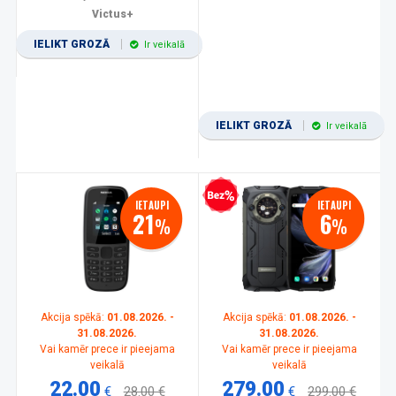
Victus+
IELIKT GROZĀ
Ir veikalā
IELIKT GROZĀ
Ir veikalā
Bezprocentu kredīts
IETAUPI
IETAUPI
21
6
%
%
Akcija spēkā:
01.08.2026. -
Akcija spēkā:
01.08.2026. -
31.08.2026.
31.08.2026.
Vai kamēr prece ir pieejama
Vai kamēr prece ir pieejama
veikalā
veikalā
22.00
279.00
€
28.00 €
€
299.00 €