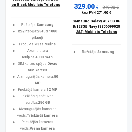
on Black Mobilais Telefons
329.00
€
349.00 €
Bez PVN
271.90 €
Samsung Galaxy A57 5G 8G
Ražotājs:
Samsung
B/128GB Navy (8806099028
Izšķirtspēja:
2340 x 1080
282) Mobilais Telefons
pikseļi
Produkta krāsa:
Melns
Akumulatora
Ražotājs:
Samsung
ietilpība:
4300 mAh
SIM kartes spējas:
Divas
SIM kartes
Aizmugurējās kamera:
50
MP
Priekšējā kamera:
12 MP
Iekšējās glabātuves
ietilpība:
256 GB
Aizmugurējās kameras
veids:
Trīskāršā kamera
Priekšējās kameras
veids:
Viena kamera