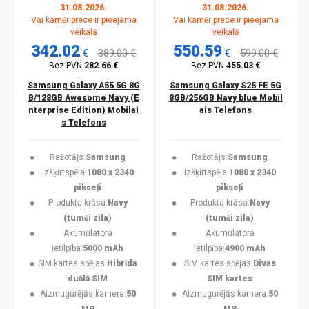
31.08.2026.
31.08.2026.
Vai kamēr prece ir pieejama
Vai kamēr prece ir pieejama
veikalā
veikalā
342.02
550.59
€
389.00 €
€
599.00 €
Bez PVN
282.66 €
Bez PVN
455.03 €
Samsung Galaxy A55 5G 8G
Samsung Galaxy S25 FE 5G
B/128GB Awesome Navy (E
8GB/256GB Navy blue Mobil
nterprise Edition) Mobilai
ais Telefons
s Telefons
Ražotājs:
Samsung
Ražotājs:
Samsung
Izšķirtspēja:
1080 x 2340
Izšķirtspēja:
1080 x 2340
pikseļi
pikseļi
Produkta krāsa:
Navy
Produkta krāsa:
Navy
(tumši zila)
(tumši zila)
Akumulatora
Akumulatora
ietilpība:
5000 mAh
ietilpība:
4900 mAh
SIM kartes spējas:
Hibrīda
SIM kartes spējas:
Divas
duālā SIM
SIM kartes
Aizmugurējās kamera:
50
Aizmugurējās kamera:
50