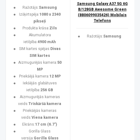
Samsung Galaxy A37 5G 6G
Ražotājs:
Samsung
B/128GB Awesome Green
Izšķirtspēja:
1080 x 2340
(8806099035426) Mobilais
Telefons
pikseļi
Produkta krāsa:
Zils
Akumulatora
Ražotājs:
Samsung
ietilpība:
4900 mAh
SIM kartes spējas:
Divas
SIM kartes
Aizmugurējās kamera:
50
MP
Priekšējā kamera:
12 MP
Iekšējās glabātuves
ietilpība:
256 GB
Aizmugurējās kameras
veids:
Trīskāršā kamera
Priekšējās kameras
veids:
Viena kamera
Ekrāns:
17 cm (6.7")
Gorilla Glass
versija:
Gorilla Glass