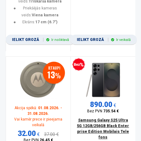
veids:
Trīskāršā kamera
Priekšējās kameras
veids:
Viena kamera
Ekrāns:
17 cm (6.7")
IELIKT GROZĀ
IELIKT GROZĀ
Ir noliktavā
Ir veikalā
Bezprocentu kredīts
IETAUPI
13
%
890.00
€
Akcija spēkā:
01.08.2026. -
Bez PVN
735.54 €
31.08.2026.
Vai kamēr prece ir pieejama
Samsung Galaxy S25 Ultra
veikalā
5G 12GB/256GB Black Enter
32.00
prise Edition Mobilais Tele
€
37.00 €
fons
Bez PVN
26.45 €