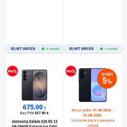
IELIKT GROZĀ
IELIKT GROZĀ
Ir veikalā
Ir veikalā
zprocentu kredīts
Bezprocentu kredīts
IETAUPI
5
%
675.00
€
Akcija spēkā:
01.08.2026. -
Bez PVN
557.85 €
31.08.2026.
Vai kamēr prece ir pieejama
Samsung Galaxy S26 5G 12
veikalā
GB/256GB Enterprise Editi