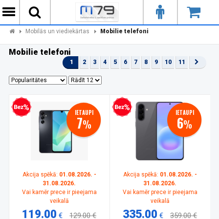
Mobilās un viediekārtas
Mobilie telefoni
Mobilie telefoni
1
2
3
4
5
6
7
8
9
10
11
zprocentu kredīts
Bezprocentu kredīts
IETAUPI
IETAUPI
7
6
%
%
Akcija spēkā:
01.08.2026. -
Akcija spēkā:
01.08.2026. -
31.08.2026.
31.08.2026.
Vai kamēr prece ir pieejama
Vai kamēr prece ir pieejama
veikalā
veikalā
119.00
335.00
€
129.00 €
€
359.00 €