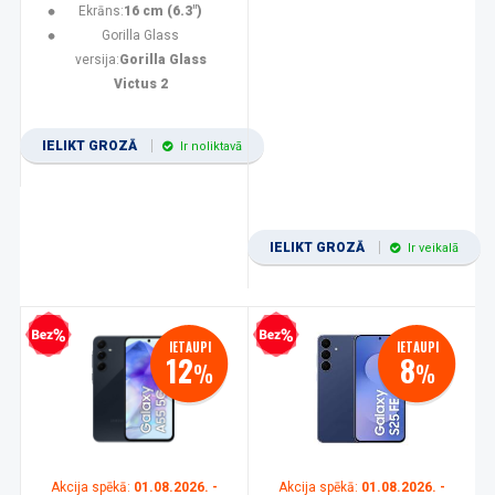
Ekrāns:
16 cm (6.3")
Gorilla Glass
versija:
Gorilla Glass
Victus 2
IELIKT GROZĀ
Ir noliktavā
IELIKT GROZĀ
Ir veikalā
zprocentu kredīts
Bezprocentu kredīts
IETAUPI
IETAUPI
12
8
%
%
Akcija spēkā:
01.08.2026. -
Akcija spēkā:
01.08.2026. -