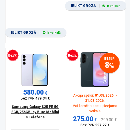
IELIKT GROZĀ
Ir veikalā
IELIKT GROZĀ
Ir veikalā
zprocentu kredīts
Bezprocentu kredīts
IETAUPI
8
%
580.00
€
Akcija spēkā:
01.08.2026. -
Bez PVN
479.34 €
31.08.2026.
Vai kamēr prece ir pieejama
Samsung Galaxy S25 FE 5G
veikalā
8GB/256GB Icy Blue Mobilai
s Telefons
275.00
€
299.00 €
Bez PVN
227.27 €