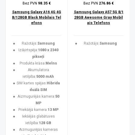
Bez PVN
98.35 €
Bez PVN
276.86 €
Samsung Galaxy A16 4G 4G
Samsung Galaxy A57 5G 8/1
B/128GB Black Mobilais Tel
28GB Awesome Gray Mobil
efons
ais Telefons
Ražotājs:
Samsung
Ražotājs:
Samsung
Izšķirtspēja:
1080 x 2340
pikseļi
Produkta krāsa:
Melns
Akumulatora
ietilpība:
5000 mAh
SIM kartes spējas:
Hibrīda
duālā SIM
Aizmugurējās kamera:
50
MP
Priekšējā kamera:
13 MP
Iekšējās glabātuves
ietilpība:
128 GB
Aizmugurējās kameras