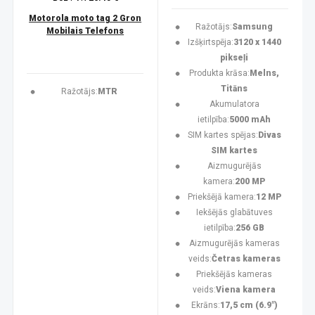
Motorola moto tag 2 Gron
Ražotājs:
Samsung
Mobilais Telefons
Izšķirtspēja:
3120 x 1440
pikseļi
Produkta krāsa:
Melns,
Titāns
Ražotājs:
MTR
Akumulatora
ietilpība:
5000 mAh
SIM kartes spējas:
Divas
SIM kartes
Aizmugurējās
kamera:
200 MP
Priekšējā kamera:
12 MP
Iekšējās glabātuves
ietilpība:
256 GB
Aizmugurējās kameras
veids:
Četras kameras
Priekšējās kameras
veids:
Viena kamera
Ekrāns:
17,5 cm (6.9")