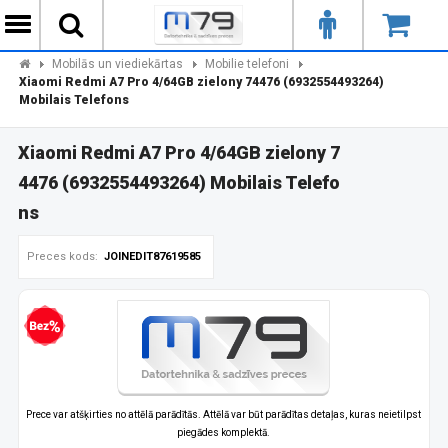
Mobilās un viediekārtas
Mobilie telefoni
Xiaomi Redmi A7 Pro 4/64GB zielony 74476 (6932554493264)
Mobilais Telefons
Xiaomi Redmi A7 Pro 4/64GB zielony 7
4476 (6932554493264) Mobilais Telefo
ns
Preces kods:
JOINEDIT87619585
zprocentu kredīts
Prece var atšķirties no attēlā parādītās. Attēlā var būt parādītas detaļas, kuras neietilpst
piegādes komplektā.