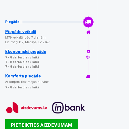
Piegāde
Piegāde veikalā
M79 veikalā, pēc 7 dienām
Lielmaņi k-2, Mārupē, LV-2167
Ekonomiskā piegāde
7 - 8 darba dienu laikā
7 - 8 darba dienu laikā
7 - 8 darba dienu laikā
Komforta piegāde
Ar kurjeru līdz mājas durvīm:
7 - 8 darba dienu laikā
PIETEIKTIES AIZDEVUMAM