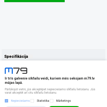
Specifikācija
Papildus
Ražotājs
XIAOMI
Ir trīs galvenie sīkfailu veidi, kuriem mēs sekojam m79.lv
mājas lapā.
Pārlūkojot vietni, jūs akceptējiet nepieciešamo sīkfailu lietošanu. Jūs
varat akceptēt arī citu sīkfailu lietošanu.
Nepieciešams
Statistika
Mārketings