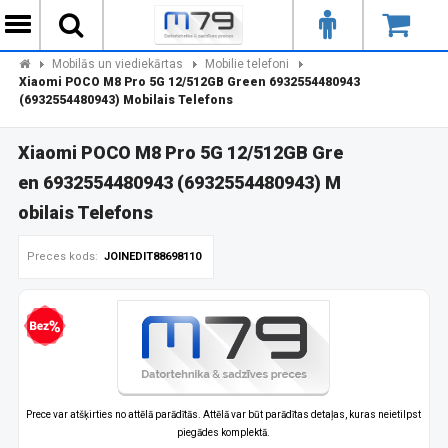
Mobilās un viediekārtas
Mobilie telefoni
Xiaomi POCO M8 Pro 5G 12/512GB Green 6932554480943
(6932554480943) Mobilais Telefons
Xiaomi POCO M8 Pro 5G 12/512GB Gre
en 6932554480943 (6932554480943) M
obilais Telefons
Preces kods:
JOINEDIT88698110
zprocentu kredīts
Prece var atšķirties no attēlā parādītās. Attēlā var būt parādītas detaļas, kuras neietilpst
piegādes komplektā.