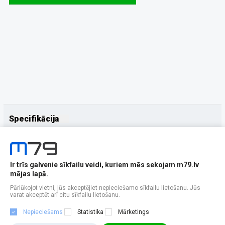
Specifikācija
Papildus
Ražotājs
XIAOMI
Ir trīs galvenie sīkfailu veidi, kuriem mēs sekojam m79.lv
mājas lapā.
Pārlūkojot vietni, jūs akceptējiet nepieciešamo sīkfailu lietošanu. Jūs
varat akceptēt arī citu sīkfailu lietošanu.
Nepieciešams
Statistika
Mārketings