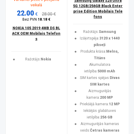
Samsung Galaxy S25 Ultra
veikalā
5G 12GB/256GB Black Enter
22.00
prise Edition Mobilais Tele
€
28.00 €
fons
Bez PVN
18.18 €
NOKIA 105 2019 4MB DS BL
Ražotājs:
Samsung
ACK OEM Mobilais Telefon
Izšķirtspēja:
3120 x 1440
s
pikseļi
Produkta krāsa:
Melns,
Titāns
Ražotājs:
Nokia
Akumulatora
ietilpība:
5000 mAh
SIM kartes spējas:
Divas
SIM kartes
Aizmugurējās
kamera:
200 MP
Priekšējā kamera:
12 MP
Iekšējās glabātuves
ietilpība:
256 GB
Aizmugurējās kameras
veids:
Četras kameras