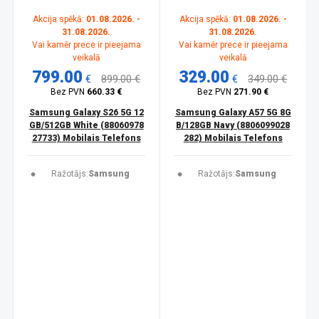
Akcija spēkā:
01.08.2026. -
Akcija spēkā:
01.08.2026. -
31.08.2026.
31.08.2026.
Vai kamēr prece ir pieejama
Vai kamēr prece ir pieejama
veikalā
veikalā
799.00
329.00
€
899.00 €
€
349.00 €
Bez PVN
660.33 €
Bez PVN
271.90 €
Samsung Galaxy S26 5G 12
Samsung Galaxy A57 5G 8G
GB/512GB White (88060978
B/128GB Navy (8806099028
27733) Mobilais Telefons
282) Mobilais Telefons
Ražotājs:
Samsung
Ražotājs:
Samsung