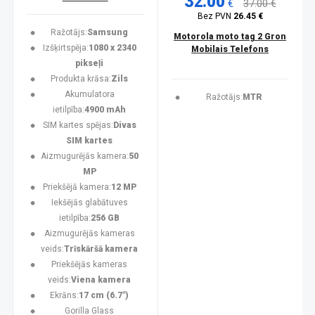
32.00
€
37.00 €
Bez PVN
26.45 €
Ražotājs:
Samsung
Motorola moto tag 2 Gron
Izšķirtspēja:
1080 x 2340
Mobilais Telefons
pikseļi
Produkta krāsa:
Zils
Akumulatora
Ražotājs:
MTR
ietilpība:
4900 mAh
SIM kartes spējas:
Divas
SIM kartes
Aizmugurējās kamera:
50
MP
Priekšējā kamera:
12 MP
Iekšējās glabātuves
ietilpība:
256 GB
Aizmugurējās kameras
veids:
Trīskāršā kamera
Priekšējās kameras
veids:
Viena kamera
Ekrāns:
17 cm (6.7")
Gorilla Glass