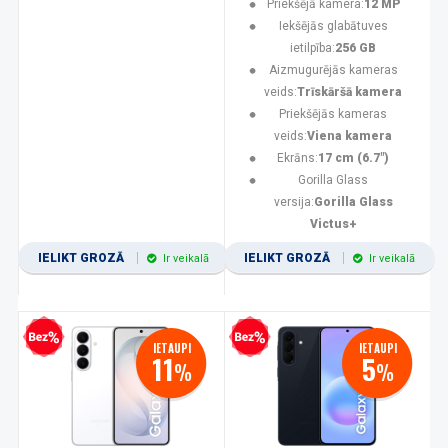
Priekšējā kamera:
12 MP
Iekšējās glabātuves
ietilpība:
256 GB
Aizmugurējās kameras
veids:
Trīskāršā kamera
Priekšējās kameras
veids:
Viena kamera
Ekrāns:
17 cm (6.7")
Gorilla Glass
versija:
Gorilla Glass
Victus+
IELIKT GROZĀ
IELIKT GROZĀ
Ir veikalā
Ir veikalā
zprocentu kredīts
Bezprocentu kredīts
IETAUPI
IETAUPI
11
5
%
%