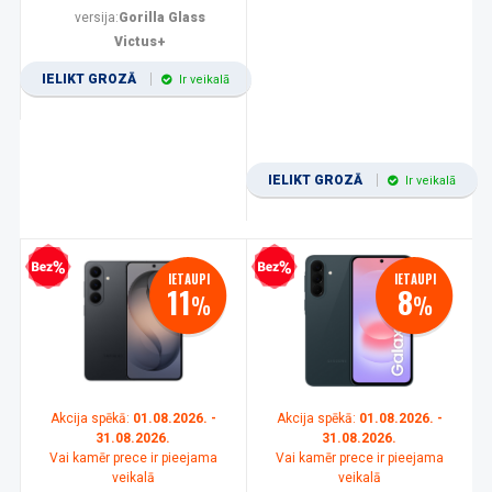
versija:
Gorilla Glass
Victus+
IELIKT GROZĀ
Ir veikalā
IELIKT GROZĀ
Ir veikalā
zprocentu kredīts
Bezprocentu kredīts
IETAUPI
IETAUPI
11
8
%
%
Akcija spēkā:
01.08.2026. -
Akcija spēkā:
01.08.2026. -
31.08.2026.
31.08.2026.
Vai kamēr prece ir pieejama
Vai kamēr prece ir pieejama
veikalā
veikalā