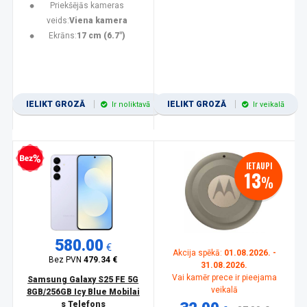
Priekšējās kameras
veids:
Viena kamera
Ekrāns:
17 cm (6.7")
IELIKT GROZĀ
IELIKT GROZĀ
Ir noliktavā
Ir veikalā
zprocentu kredīts
IETAUPI
13
%
580.00
€
Akcija spēkā:
01.08.2026. -
Bez PVN
479.34 €
31.08.2026.
Vai kamēr prece ir pieejama
Samsung Galaxy S25 FE 5G
veikalā
8GB/256GB Icy Blue Mobilai
s Telefons