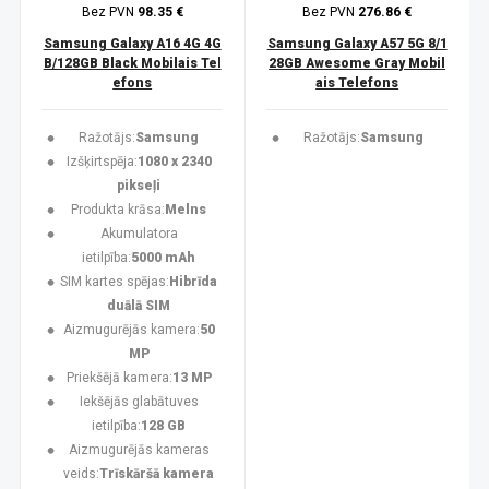
Bez PVN
98.35 €
Bez PVN
276.86 €
Samsung Galaxy A16 4G 4G
Samsung Galaxy A57 5G 8/1
B/128GB Black Mobilais Tel
28GB Awesome Gray Mobil
efons
ais Telefons
Ražotājs:
Samsung
Ražotājs:
Samsung
Izšķirtspēja:
1080 x 2340
pikseļi
Produkta krāsa:
Melns
Akumulatora
ietilpība:
5000 mAh
SIM kartes spējas:
Hibrīda
duālā SIM
Aizmugurējās kamera:
50
MP
Priekšējā kamera:
13 MP
Iekšējās glabātuves
ietilpība:
128 GB
Aizmugurējās kameras
veids:
Trīskāršā kamera