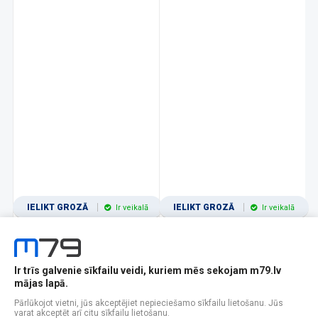
IELIKT GROZĀ
IELIKT GROZĀ
Ir veikalā
Ir veikalā
Ir trīs galvenie sīkfailu veidi, kuriem mēs sekojam m79.lv
1
2
3
4
5
6
7
8
9
10
11
mājas lapā.
Popularitātes
Rādīt 12
Pārlūkojot vietni, jūs akceptējiet nepieciešamo sīkfailu lietošanu. Jūs
varat akceptēt arī citu sīkfailu lietošanu.