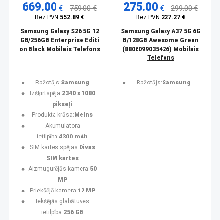
669.00
275.00
€
759.00 €
€
299.00 €
Bez PVN
552.89 €
Bez PVN
227.27 €
Samsung Galaxy S26 5G 12
Samsung Galaxy A37 5G 6G
GB/256GB Enterprise Editi
B/128GB Awesome Green
on Black Mobilais Telefons
(8806099035426) Mobilais
Telefons
Ražotājs:
Samsung
Ražotājs:
Samsung
Izšķirtspēja:
2340 x 1080
pikseļi
Produkta krāsa:
Melns
Akumulatora
ietilpība:
4300 mAh
SIM kartes spējas:
Divas
SIM kartes
Aizmugurējās kamera:
50
MP
Priekšējā kamera:
12 MP
Iekšējās glabātuves
ietilpība:
256 GB