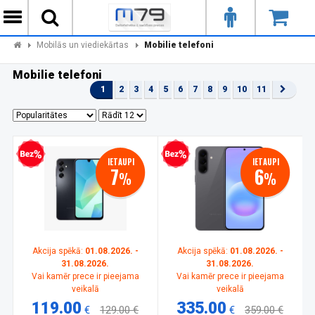
Mobilās un viediekārtas
Mobilie telefoni
Mobilie telefoni
1
2
3
4
5
6
7
8
9
10
11
zprocentu kredīts
Bezprocentu kredīts
IETAUPI
IETAUPI
7
6
%
%
Akcija spēkā:
01.08.2026. -
Akcija spēkā:
01.08.2026. -
31.08.2026.
31.08.2026.
Vai kamēr prece ir pieejama
Vai kamēr prece ir pieejama
veikalā
veikalā
119.00
335.00
€
129.00 €
€
359.00 €