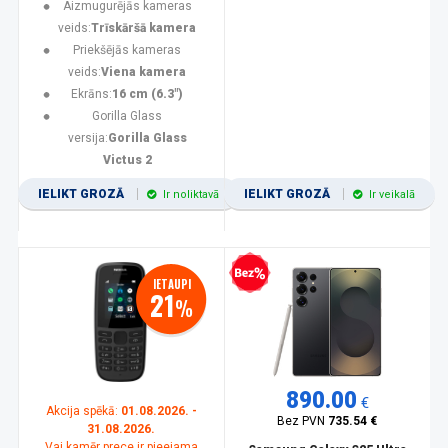
Aizmugurējās kameras
veids:
Trīskāršā kamera
Priekšējās kameras
veids:
Viena kamera
Ekrāns:
16 cm (6.3")
Gorilla Glass
versija:
Gorilla Glass
Victus 2
IELIKT GROZĀ
IELIKT GROZĀ
Ir noliktavā
Ir veikalā
Bezprocentu kredīts
IETAUPI
21
%
890.00
€
Akcija spēkā:
01.08.2026. -
Bez PVN
735.54 €
31.08.2026.
Vai kamēr prece ir pieejama