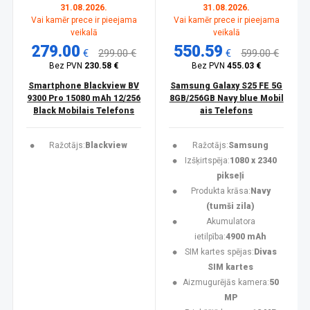
31.08.2026.
31.08.2026.
Vai kamēr prece ir pieejama
Vai kamēr prece ir pieejama
veikalā
veikalā
279.00
550.59
€
299.00 €
€
599.00 €
Bez PVN
230.58 €
Bez PVN
455.03 €
Smartphone Blackview BV
Samsung Galaxy S25 FE 5G
9300 Pro 15080 mAh 12/256
8GB/256GB Navy blue Mobil
Black Mobilais Telefons
ais Telefons
Ražotājs:
Blackview
Ražotājs:
Samsung
Izšķirtspēja:
1080 x 2340
pikseļi
Produkta krāsa:
Navy
(tumši zila)
Akumulatora
ietilpība:
4900 mAh
SIM kartes spējas:
Divas
SIM kartes
Aizmugurējās kamera:
50
MP