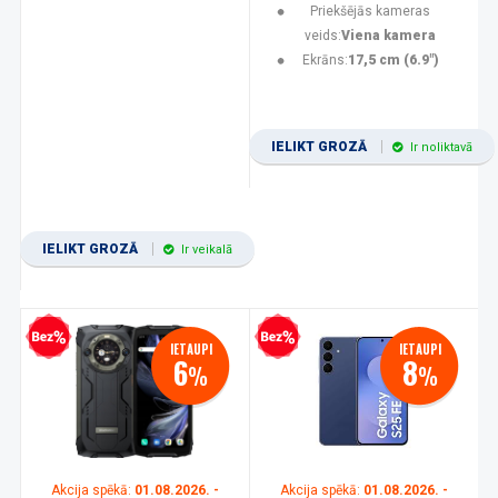
Priekšējās kameras
veids:
Viena kamera
Ekrāns:
17,5 cm (6.9")
IELIKT GROZĀ
Ir noliktavā
IELIKT GROZĀ
Ir veikalā
zprocentu kredīts
Bezprocentu kredīts
IETAUPI
IETAUPI
6
8
%
%
Akcija spēkā:
01.08.2026. -
Akcija spēkā:
01.08.2026. -