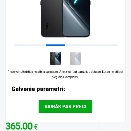
Prece var atšķirties no attēlā parādītās. Attēlā var būt parādītas detaļas, kuras neietilpst
piegādes komplektā.
Galvenie parametri:
VAIRĀK PAR PRECI
365.00
€