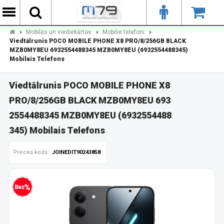
Mobilās un viediekārtas
Mobilie telefoni
Viedtālrunis POCO MOBILE PHONE X8 PRO/8/256GB BLACK
MZB0MY8EU 6932554488345 MZB0MY8EU (6932554488345)
Mobilais Telefons
Viedtālrunis POCO MOBILE PHONE X8
PRO/8/256GB BLACK MZB0MY8EU 693
2554488345 MZB0MY8EU (6932554488
345) Mobilais Telefons
Preces kods:
JOINEDIT90243858
zprocentu kredīts