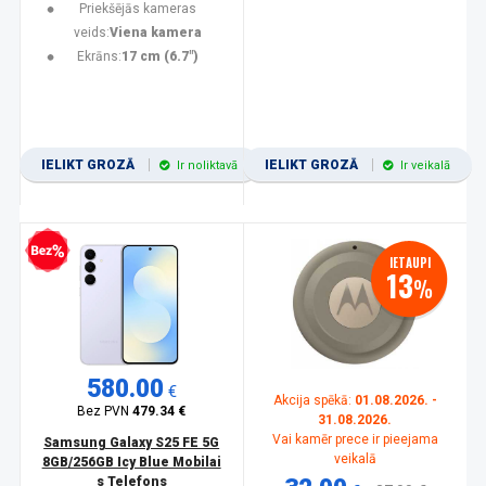
Priekšējās kameras
veids:
Viena kamera
Ekrāns:
17 cm (6.7")
IELIKT GROZĀ
IELIKT GROZĀ
Ir noliktavā
Ir veikalā
zprocentu kredīts
IETAUPI
13
%
580.00
€
Akcija spēkā:
01.08.2026. -
Bez PVN
479.34 €
31.08.2026.
Vai kamēr prece ir pieejama
Samsung Galaxy S25 FE 5G
veikalā
8GB/256GB Icy Blue Mobilai
s Telefons