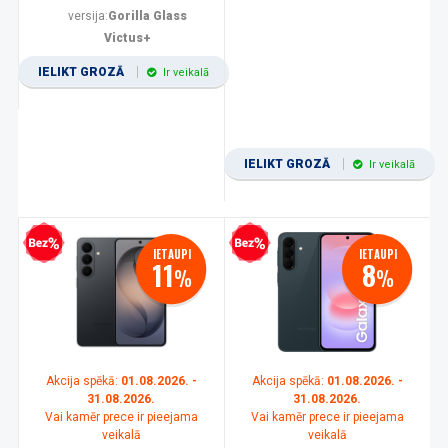
versija:
Gorilla Glass
Victus+
IELIKT GROZĀ
Ir veikalā
IELIKT GROZĀ
Ir veikalā
zprocentu kredīts
Bezprocentu kredīts
IETAUPI
IETAUPI
11
8
%
%
Akcija spēkā:
01.08.2026. -
Akcija spēkā:
01.08.2026. -
31.08.2026.
31.08.2026.
Vai kamēr prece ir pieejama
Vai kamēr prece ir pieejama
veikalā
veikalā