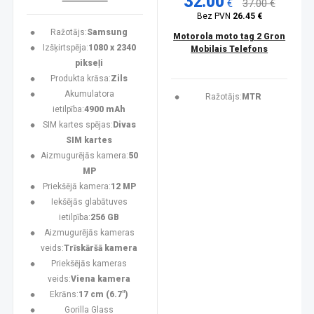
32.00
€
37.00 €
Bez PVN
26.45 €
Ražotājs:
Samsung
Motorola moto tag 2 Gron
Izšķirtspēja:
1080 x 2340
Mobilais Telefons
pikseļi
Produkta krāsa:
Zils
Akumulatora
Ražotājs:
MTR
ietilpība:
4900 mAh
SIM kartes spējas:
Divas
SIM kartes
Aizmugurējās kamera:
50
MP
Priekšējā kamera:
12 MP
Iekšējās glabātuves
ietilpība:
256 GB
Aizmugurējās kameras
veids:
Trīskāršā kamera
Priekšējās kameras
veids:
Viena kamera
Ekrāns:
17 cm (6.7")
Gorilla Glass