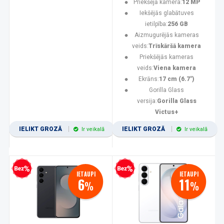
Priekšējā kamera:
12 MP
Iekšējās glabātuves
ietilpība:
256 GB
Aizmugurējās kameras
veids:
Trīskāršā kamera
Priekšējās kameras
veids:
Viena kamera
Ekrāns:
17 cm (6.7")
Gorilla Glass
versija:
Gorilla Glass
Victus+
IELIKT GROZĀ
IELIKT GROZĀ
Ir veikalā
Ir veikalā
zprocentu kredīts
Bezprocentu kredīts
IETAUPI
IETAUPI
6
11
%
%