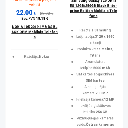
Samsung Galaxy S25 Ultra
veikalā
5G 12GB/256GB Black Enter
22.00
prise Edition Mobilais Tele
€
28.00 €
fons
Bez PVN
18.18 €
NOKIA 105 2019 4MB DS BL
Ražotājs:
Samsung
ACK OEM Mobilais Telefon
Izšķirtspēja:
3120 x 1440
s
pikseļi
Produkta krāsa:
Melns,
Titāns
Ražotājs:
Nokia
Akumulatora
ietilpība:
5000 mAh
SIM kartes spējas:
Divas
SIM kartes
Aizmugurējās
kamera:
200 MP
Priekšējā kamera:
12 MP
Iekšējās glabātuves
ietilpība:
256 GB
Aizmugurējās kameras
veids:
Četras kameras