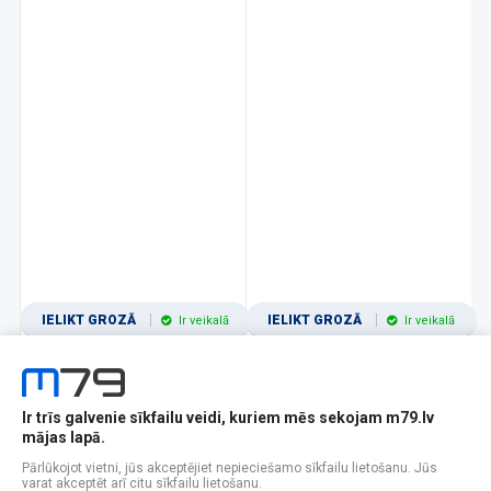
IELIKT GROZĀ
IELIKT GROZĀ
Ir veikalā
Ir veikalā
Ir trīs galvenie sīkfailu veidi, kuriem mēs sekojam m79.lv
1
2
3
4
5
6
7
8
9
10
11
mājas lapā.
Popularitātes
Rādīt 12
Pārlūkojot vietni, jūs akceptējiet nepieciešamo sīkfailu lietošanu. Jūs
varat akceptēt arī citu sīkfailu lietošanu.