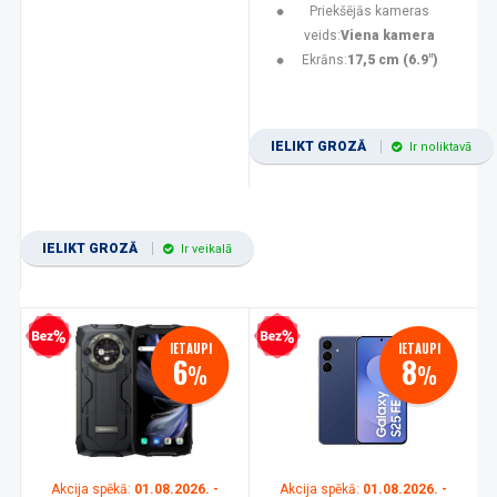
Priekšējās kameras
veids:
Viena kamera
Ekrāns:
17,5 cm (6.9")
IELIKT GROZĀ
Ir noliktavā
IELIKT GROZĀ
Ir veikalā
zprocentu kredīts
Bezprocentu kredīts
IETAUPI
IETAUPI
6
8
%
%
Akcija spēkā:
01.08.2026. -
Akcija spēkā:
01.08.2026. -