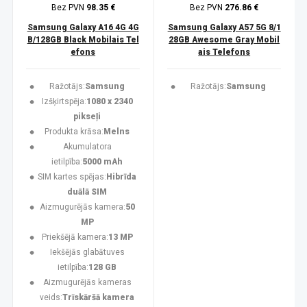
Bez PVN
98.35 €
Bez PVN
276.86 €
Samsung Galaxy A16 4G 4G
Samsung Galaxy A57 5G 8/1
B/128GB Black Mobilais Tel
28GB Awesome Gray Mobil
efons
ais Telefons
Ražotājs:
Samsung
Ražotājs:
Samsung
Izšķirtspēja:
1080 x 2340
pikseļi
Produkta krāsa:
Melns
Akumulatora
ietilpība:
5000 mAh
SIM kartes spējas:
Hibrīda
duālā SIM
Aizmugurējās kamera:
50
MP
Priekšējā kamera:
13 MP
Iekšējās glabātuves
ietilpība:
128 GB
Aizmugurējās kameras
veids:
Trīskāršā kamera