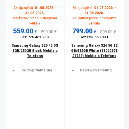
Akcija spēkā:
01.08.2026. -
Akcija spēkā:
01.08.2026. -
31.08.2026.
31.08.2026.
Vai kamēr prece ir pieejama
Vai kamēr prece ir pieejama
veikalā
veikalā
559.00
799.00
€
599.00 €
€
899.00 €
Bez PVN
461.98 €
Bez PVN
660.33 €
Samsung Galaxy S25 FE 5G
Samsung Galaxy S26 5G 12
8GB/256GB Black Mobilais
GB/512GB White (88060978
Telefons
27733) Mobilais Telefons
Ražotājs:
Samsung
Ražotājs:
Samsung