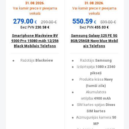
31.08.2026.
31.08.2026.
Vai kamēr prece ir pieejama
Vai kamēr prece ir pieejama
veikalā
veikalā
279.00
550.59
€
299.00 €
€
599.00 €
Bez PVN
230.58 €
Bez PVN
455.03 €
Smartphone Blackview BV
Samsung Galaxy S25 FE 5G
9300 Pro 15080 mAh 12/256
8GB/256GB Navy blue Mobil
Black Mobilais Telefons
ais Telefons
Ražotājs:
Blackview
Ražotājs:
Samsung
Izšķirtspēja:
1080 x 2340
pikseļi
Produkta krāsa:
Navy
(tumši zila)
Akumulatora
ietilpība:
4900 mAh
SIM kartes spējas:
Divas
SIM kartes
Aizmugurējās kamera:
50
MP