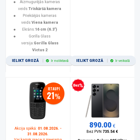
Aizmugurējās kameras
veids:
Trīskāršā kamera
Priekšējās kameras
veids:
Viena kamera
Ekrāns:
16 cm (6.3")
Gorilla Glass
versija:
Gorilla Glass
Victus 2
IELIKT GROZĀ
IELIKT GROZĀ
Ir noliktavā
Ir veikalā
Bezprocentu kredīts
IETAUPI
21
%
890.00
€
Akcija spēkā:
01.08.2026. -
Bez PVN
735.54 €
31.08.2026.
Vai kamēr prece ir pieejama