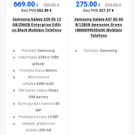
669.00
275.00
€
759.00 €
€
299.00 €
Bez PVN
552.89 €
Bez PVN
227.27 €
Samsung Galaxy S26 5G 12
Samsung Galaxy A37 5G 6G
GB/256GB Enterprise Editi
B/128GB Awesome Green
on Black Mobilais Telefons
(8806099035426) Mobilais
Telefons
Ražotājs:
Samsung
Ražotājs:
Samsung
Izšķirtspēja:
2340 x 1080
pikseļi
Produkta krāsa:
Melns
Akumulatora
ietilpība:
4300 mAh
SIM kartes spējas:
Divas
SIM kartes
Aizmugurējās kamera:
50
MP
Priekšējā kamera:
12 MP
Iekšējās glabātuves
ietilpība:
256 GB