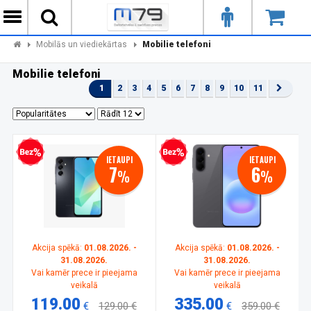
Mobilās un viediekārtas
Mobilie telefoni
Mobilie telefoni
1
2
3
4
5
6
7
8
9
10
11
zprocentu kredīts
Bezprocentu kredīts
IETAUPI
IETAUPI
7
6
%
%
Akcija spēkā:
01.08.2026. -
Akcija spēkā:
01.08.2026. -
31.08.2026.
31.08.2026.
Vai kamēr prece ir pieejama
Vai kamēr prece ir pieejama
veikalā
veikalā
119.00
335.00
€
129.00 €
€
359.00 €