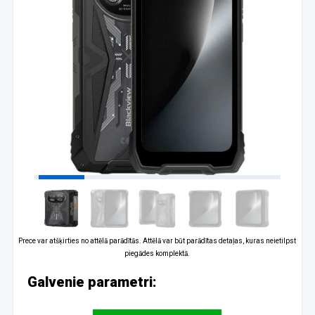
Prece var atšķirties no attēlā parādītās. Attēlā var būt parādītas detaļas, kuras neietilpst
piegādes komplektā.
Galvenie parametri: