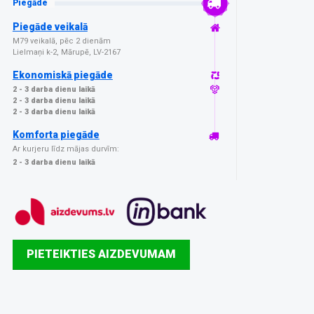
Piegāde
Piegāde veikalā
M79 veikalā, pēc 2 dienām
Lielmaņi k-2, Mārupē, LV-2167
Ekonomiskā piegāde
2 - 3 darba dienu laikā
2 - 3 darba dienu laikā
2 - 3 darba dienu laikā
Komforta piegāde
Ar kurjeru līdz mājas durvīm:
2 - 3 darba dienu laikā
PIETEIKTIES AIZDEVUMAM