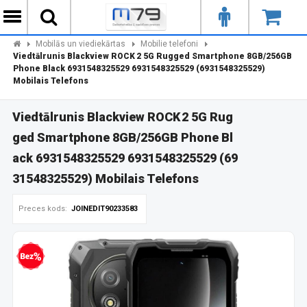
Mobilās un viediekārtas
Mobilie telefoni
Viedtālrunis Blackview ROCK 2 5G Rugged Smartphone 8GB/256GB
Phone Black 6931548325529 6931548325529 (6931548325529)
Mobilais Telefons
Viedtālrunis Blackview ROCK 2 5G Rug
ged Smartphone 8GB/256GB Phone Bl
ack 6931548325529 6931548325529 (69
31548325529) Mobilais Telefons
Preces kods:
JOINEDIT90233583
zprocentu kredīts