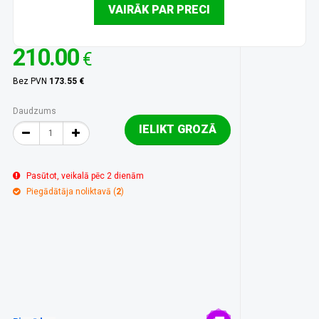
VAIRĀK PAR PRECI
210.00
€
Bez PVN
173.55 €
Daudzums
IELIKT GROZĀ
Pasūtot, veikalā pēc 2 dienām
Piegādātāja noliktavā (
2
)