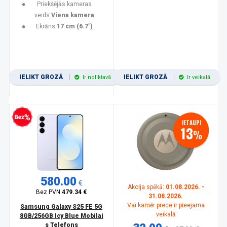
Priekšējās kameras
veids:
Viena kamera
Ekrāns:
17 cm (6.7")
IELIKT GROZĀ
IELIKT GROZĀ
Ir noliktavā
Ir veikalā
zprocentu kredīts
IETAUPI
13
%
580.00
€
Akcija spēkā:
01.08.2026. -
Bez PVN
479.34 €
31.08.2026.
Vai kamēr prece ir pieejama
Samsung Galaxy S25 FE 5G
veikalā
8GB/256GB Icy Blue Mobilai
s Telefons