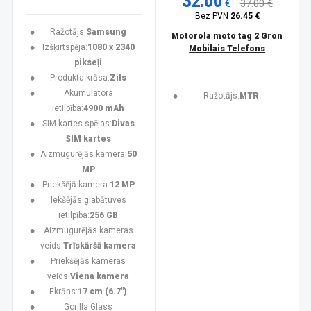
32.00
€
37.00 €
Bez PVN
26.45 €
Ražotājs:
Samsung
Motorola moto tag 2 Gron
Izšķirtspēja:
1080 x 2340
Mobilais Telefons
pikseļi
Produkta krāsa:
Zils
Akumulatora
Ražotājs:
MTR
ietilpība:
4900 mAh
SIM kartes spējas:
Divas
SIM kartes
Aizmugurējās kamera:
50
MP
Priekšējā kamera:
12 MP
Iekšējās glabātuves
ietilpība:
256 GB
Aizmugurējās kameras
veids:
Trīskāršā kamera
Priekšējās kameras
veids:
Viena kamera
Ekrāns:
17 cm (6.7")
Gorilla Glass