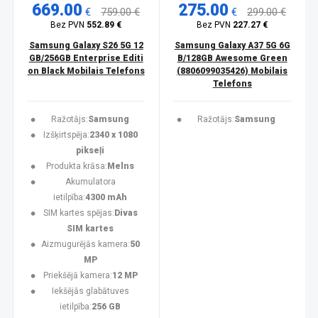
669.00
275.00
€
759.00 €
€
299.00 €
Bez PVN
552.89 €
Bez PVN
227.27 €
Samsung Galaxy S26 5G 12
Samsung Galaxy A37 5G 6G
GB/256GB Enterprise Editi
B/128GB Awesome Green
on Black Mobilais Telefons
(8806099035426) Mobilais
Telefons
Ražotājs:
Samsung
Ražotājs:
Samsung
Izšķirtspēja:
2340 x 1080
pikseļi
Produkta krāsa:
Melns
Akumulatora
ietilpība:
4300 mAh
SIM kartes spējas:
Divas
SIM kartes
Aizmugurējās kamera:
50
MP
Priekšējā kamera:
12 MP
Iekšējās glabātuves
ietilpība:
256 GB