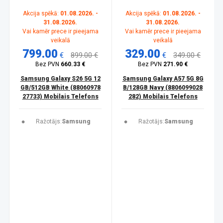
Akcija spēkā:
01.08.2026. -
Akcija spēkā:
01.08.2026. -
31.08.2026.
31.08.2026.
Vai kamēr prece ir pieejama
Vai kamēr prece ir pieejama
veikalā
veikalā
799.00
329.00
€
899.00 €
€
349.00 €
Bez PVN
660.33 €
Bez PVN
271.90 €
Samsung Galaxy S26 5G 12
Samsung Galaxy A57 5G 8G
GB/512GB White (88060978
B/128GB Navy (8806099028
27733) Mobilais Telefons
282) Mobilais Telefons
Ražotājs:
Samsung
Ražotājs:
Samsung