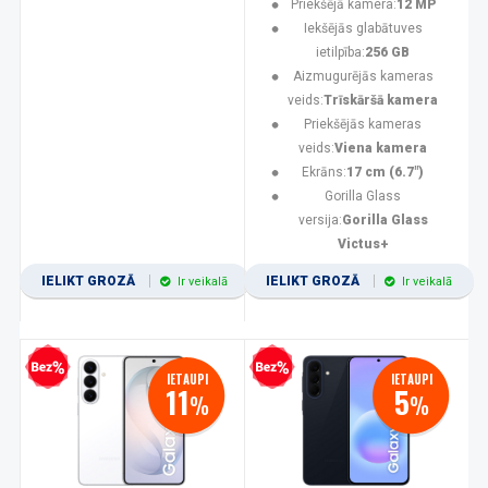
Priekšējā kamera:
12 MP
Iekšējās glabātuves
ietilpība:
256 GB
Aizmugurējās kameras
veids:
Trīskāršā kamera
Priekšējās kameras
veids:
Viena kamera
Ekrāns:
17 cm (6.7")
Gorilla Glass
versija:
Gorilla Glass
Victus+
IELIKT GROZĀ
IELIKT GROZĀ
Ir veikalā
Ir veikalā
zprocentu kredīts
Bezprocentu kredīts
IETAUPI
IETAUPI
11
5
%
%