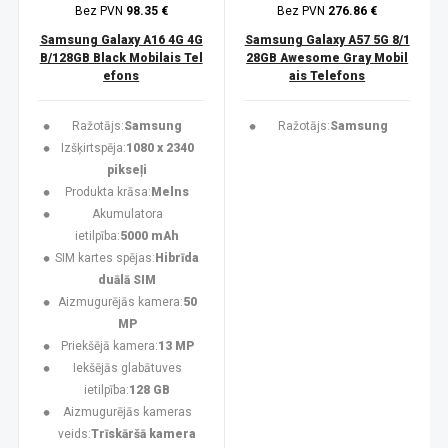
Bez PVN
98.35 €
Bez PVN
276.86 €
Samsung Galaxy A16 4G 4G
Samsung Galaxy A57 5G 8/1
B/128GB Black Mobilais Tel
28GB Awesome Gray Mobil
efons
ais Telefons
Ražotājs:
Samsung
Ražotājs:
Samsung
Izšķirtspēja:
1080 x 2340
pikseļi
Produkta krāsa:
Melns
Akumulatora
ietilpība:
5000 mAh
SIM kartes spējas:
Hibrīda
duālā SIM
Aizmugurējās kamera:
50
MP
Priekšējā kamera:
13 MP
Iekšējās glabātuves
ietilpība:
128 GB
Aizmugurējās kameras
veids:
Trīskāršā kamera