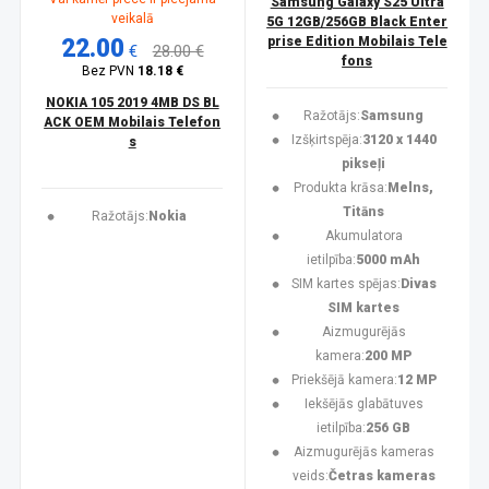
Samsung Galaxy S25 Ultra
veikalā
5G 12GB/256GB Black Enter
22.00
prise Edition Mobilais Tele
€
28.00 €
fons
Bez PVN
18.18 €
NOKIA 105 2019 4MB DS BL
Ražotājs:
Samsung
ACK OEM Mobilais Telefon
Izšķirtspēja:
3120 x 1440
s
pikseļi
Produkta krāsa:
Melns,
Titāns
Ražotājs:
Nokia
Akumulatora
ietilpība:
5000 mAh
SIM kartes spējas:
Divas
SIM kartes
Aizmugurējās
kamera:
200 MP
Priekšējā kamera:
12 MP
Iekšējās glabātuves
ietilpība:
256 GB
Aizmugurējās kameras
veids:
Četras kameras