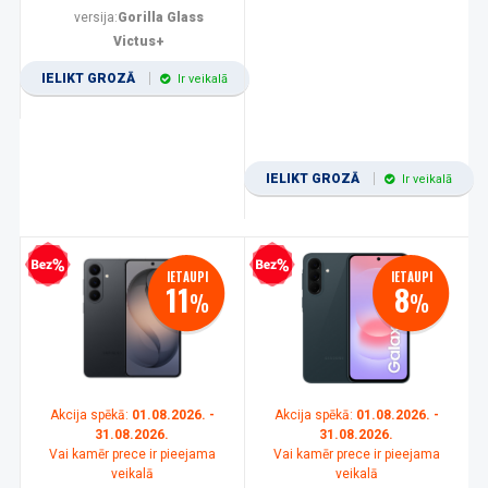
versija:
Gorilla Glass
Victus+
IELIKT GROZĀ
Ir veikalā
IELIKT GROZĀ
Ir veikalā
zprocentu kredīts
Bezprocentu kredīts
IETAUPI
IETAUPI
11
8
%
%
Akcija spēkā:
01.08.2026. -
Akcija spēkā:
01.08.2026. -
31.08.2026.
31.08.2026.
Vai kamēr prece ir pieejama
Vai kamēr prece ir pieejama
veikalā
veikalā