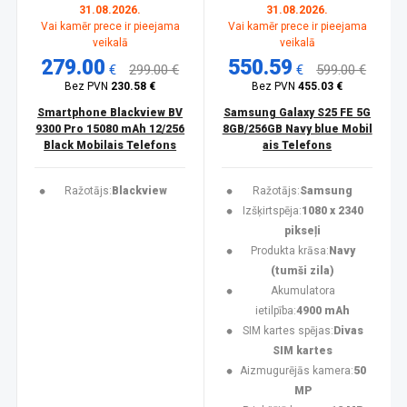
31.08.2026.
31.08.2026.
Vai kamēr prece ir pieejama
Vai kamēr prece ir pieejama
veikalā
veikalā
279.00
550.59
€
299.00 €
€
599.00 €
Bez PVN
230.58 €
Bez PVN
455.03 €
Smartphone Blackview BV
Samsung Galaxy S25 FE 5G
9300 Pro 15080 mAh 12/256
8GB/256GB Navy blue Mobil
Black Mobilais Telefons
ais Telefons
Ražotājs:
Blackview
Ražotājs:
Samsung
Izšķirtspēja:
1080 x 2340
pikseļi
Produkta krāsa:
Navy
(tumši zila)
Akumulatora
ietilpība:
4900 mAh
SIM kartes spējas:
Divas
SIM kartes
Aizmugurējās kamera:
50
MP