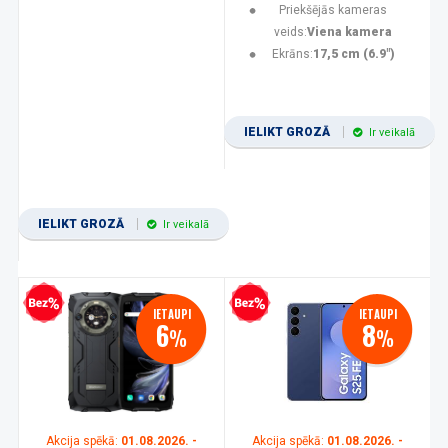
Priekšējās kameras
veids:
Viena kamera
Ekrāns:
17,5 cm (6.9")
IELIKT GROZĀ
Ir veikalā
IELIKT GROZĀ
Ir veikalā
zprocentu kredīts
Bezprocentu kredīts
IETAUPI
IETAUPI
6
8
%
%
Akcija spēkā:
01.08.2026. -
Akcija spēkā:
01.08.2026. -