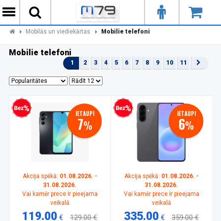
Mobilās un viediekārtas
Mobilie telefoni
Mobilie telefoni
1
2
3
4
5
6
7
8
9
10
11
zprocentu kredīts
Bezprocentu kredīts
IETAUPI
IETAUPI
7
6
%
%
Akcija spēkā:
01.08.2026. -
Akcija spēkā:
01.08.2026. -
31.08.2026.
31.08.2026.
Vai kamēr prece ir pieejama
Vai kamēr prece ir pieejama
veikalā
veikalā
119.00
335.00
€
129.00 €
€
359.00 €