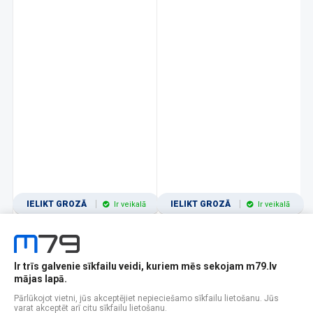
IELIKT GROZĀ
IELIKT GROZĀ
Ir veikalā
Ir veikalā
Ir trīs galvenie sīkfailu veidi, kuriem mēs sekojam m79.lv
1
2
3
4
5
6
7
8
9
10
11
mājas lapā.
Popularitātes
Rādīt 12
Pārlūkojot vietni, jūs akceptējiet nepieciešamo sīkfailu lietošanu. Jūs
varat akceptēt arī citu sīkfailu lietošanu.