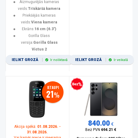
Aizmugurējās kameras
veids:
Trīskāršā kamera
Priekšējās kameras
veids:
Viena kamera
Ekrāns:
16 cm (6.3")
Gorilla Glass
versija:
Gorilla Glass
Victus 2
IELIKT GROZĀ
IELIKT GROZĀ
Ir noliktavā
Ir veikalā
Bezprocentu kredīts
IETAUPI
21
%
840.00
€
Akcija spēkā:
01.08.2026. -
Bez PVN
694.21 €
31.08.2026.
Vai kamēr prece ir pieejama