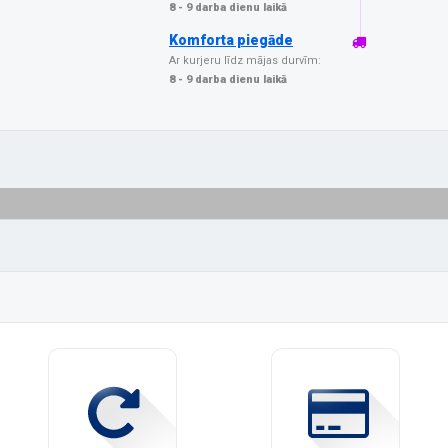
8 - 9 darba dienu laikā
Komforta piegāde
Ar kurjeru līdz mājas durvīm:
8 - 9 darba dienu laikā