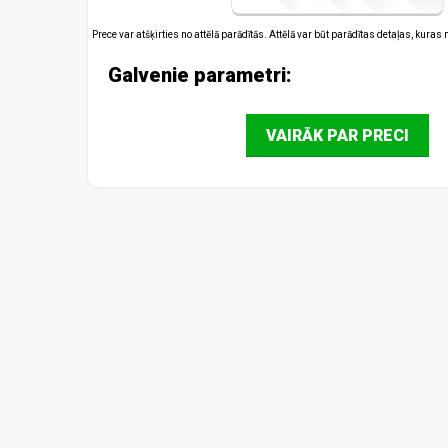
Prece var atšķirties no attēlā parādītās. Attēlā var būt parādītas detaļas, kuras
Galvenie parametri:
VAIRĀK PAR PRECI