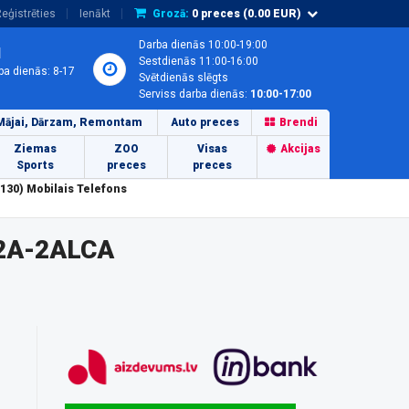
eģistrēties
Ienākt
Grozā:
0
preces (
0.00
EUR)
Darba dienās 10:00-19:00
1
Sestdienās 11:00-16:00
ba dienās: 8-17
Svētdienās slēgts
Serviss darba dienās:
10:00-17:00
Mājai, Dārzam, Remontam
Auto preces
Brendi
Ziemas
ZOO
Visas
Akcijas
Sports
preces
preces
30) Mobilais Telefons
2A-2ALCA