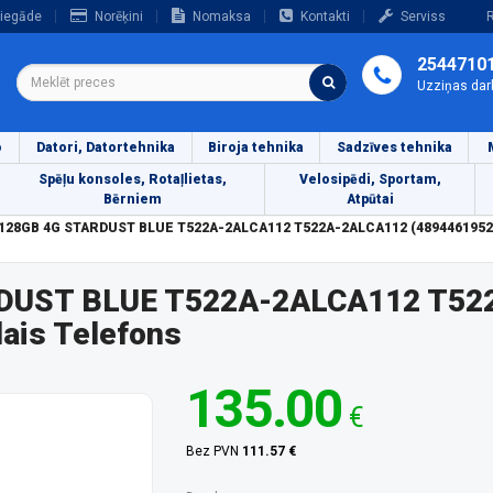
iegāde
Norēķini
Nomaksa
Kontakti
Serviss
R
2544710
Uzziņas dar
o
Datori, Datortehnika
Biroja tehnika
Sadzīves tehnika
Spēļu konsoles, Rotaļlietas,
Velosipēdi, Sportam,
Bērniem
Atpūtai
128GB 4G STARDUST BLUE T522A-2ALCA112 T522A-2ALCA112 (48944619521
RDUST BLUE T522A-2ALCA112 T52
ais Telefons
135.00
€
Bez PVN
111.57 €