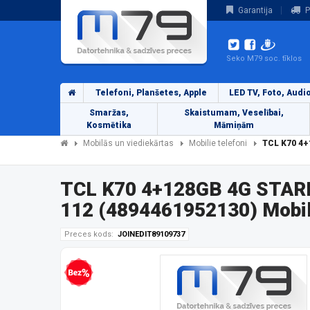
Garantija
P
Seko M79 soc. tīklos
Telefoni, Planšetes, Apple
LED TV, Foto, Audi
Smaržas,
Skaistumam, Veselībai,
Kosmētika
Māmiņām
Mobilās un viediekārtas
Mobilie telefoni
TCL K70 4+
TCL K70 4+128GB 4G STA
112 (4894461952130) Mobil
Preces kods:
JOINEDIT89109737
Bezprocentu kredīts