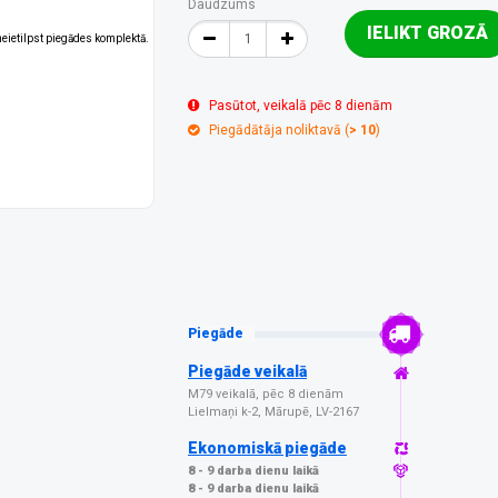
Daudzums
IELIKT GROZĀ
 neietilpst piegādes komplektā.
Pasūtot, veikalā pēc 8 dienām
Piegādātāja noliktavā (
> 10
)
Piegāde
Piegāde veikalā
M79 veikalā, pēc 8 dienām
Lielmaņi k-2, Mārupē, LV-2167
Ekonomiskā piegāde
8 - 9 darba dienu laikā
8 - 9 darba dienu laikā