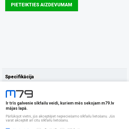
PIETEIKTIES AIZDEVUMAM
Specifikācija
Papildus
Ražotājs
TCL
Ir trīs galvenie sīkfailu veidi, kuriem mēs sekojam m79.lv
mājas lapā.
Pārlūkojot vietni, jūs akceptējiet nepieciešamo sīkfailu lietošanu. Jūs
varat akceptēt arī citu sīkfailu lietošanu.