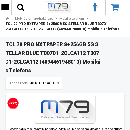
Mobilās un viediekārtas
Mobilie telefoni
TCL 70 PRO NXTPAPER 8+256GB 5G STELLAR BLUE T807D1-
2CLCA112 T807D1-2CLCA112 (4894461948010) Mobilais Telefons
TCL 70 PRO NXTPAPER 8+256GB 5G S
TELLAR BLUE T807D1-2CLCA112 T807
D1-2CLCA112 (4894461948010) Mobilai
s Telefons
Preces kods:
JOINEDIT87456018
zprocentu kredīts
Prece var atšķirties no attēlā parādītās. Attēlā var būt parādītas detaļas, kuras neietilpst