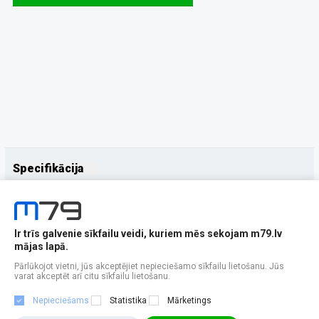
Specifikācija
Papildus
Ražotājs
UleFone
Ir trīs galvenie sīkfailu veidi, kuriem mēs sekojam m79.lv
mājas lapā.
Pārlūkojot vietni, jūs akceptējiet nepieciešamo sīkfailu lietošanu. Jūs
varat akceptēt arī citu sīkfailu lietošanu.
Nepieciešams
Statistika
Mārketings