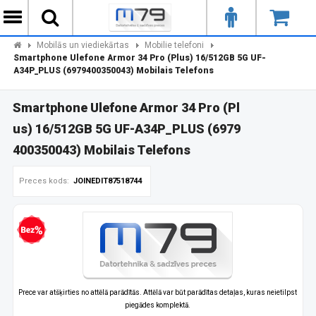
Mobilās un viediekārtas
Mobilie telefoni
Smartphone Ulefone Armor 34 Pro (Plus) 16/512GB 5G UF-
A34P_PLUS (6979400350043) Mobilais Telefons
Smartphone Ulefone Armor 34 Pro (Pl
us) 16/512GB 5G UF-A34P_PLUS (6979
400350043) Mobilais Telefons
Preces kods:
JOINEDIT87518744
zprocentu kredīts
Prece var atšķirties no attēlā parādītās. Attēlā var būt parādītas detaļas, kuras neietilpst
piegādes komplektā.