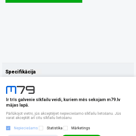
Specifikācija
Papildus
Ražotājs
UleFone
Ir trīs galvenie sīkfailu veidi, kuriem mēs sekojam m79.lv
mājas lapā.
Pārlūkojot vietni, jūs akceptējiet nepieciešamo sīkfailu lietošanu. Jūs
varat akceptēt arī citu sīkfailu lietošanu.
Nepieciešams
Statistika
Mārketings