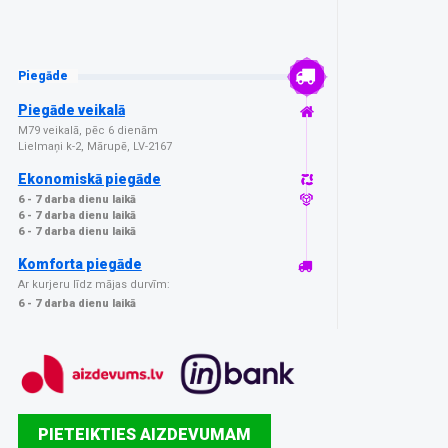
Piegāde
Piegāde veikalā
M79 veikalā, pēc 6 dienām
Lielmaņi k-2, Mārupē, LV-2167
Ekonomiskā piegāde
6 - 7 darba dienu laikā
6 - 7 darba dienu laikā
6 - 7 darba dienu laikā
Komforta piegāde
Ar kurjeru līdz mājas durvīm:
6 - 7 darba dienu laikā
PIETEIKTIES AIZDEVUMAM