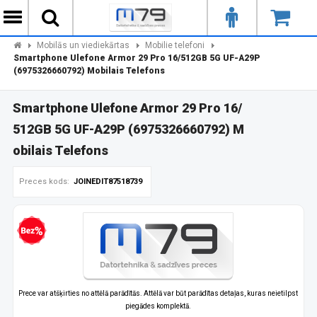
Mobilās un viediekārtas
Mobilie telefoni
Smartphone Ulefone Armor 29 Pro 16/512GB 5G UF-A29P
(6975326660792) Mobilais Telefons
Smartphone Ulefone Armor 29 Pro 16/
512GB 5G UF-A29P (6975326660792) M
obilais Telefons
Preces kods:
JOINEDIT87518739
zprocentu kredīts
Prece var atšķirties no attēlā parādītās. Attēlā var būt parādītas detaļas, kuras neietilpst
piegādes komplektā.