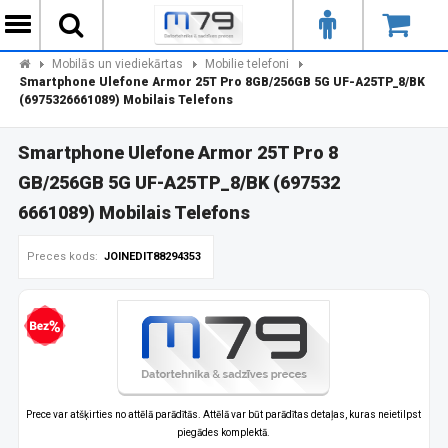
Mobilās un viediekārtas
Mobilie telefoni
Smartphone Ulefone Armor 25T Pro 8GB/256GB 5G UF-A25TP_8/BK
(6975326661089) Mobilais Telefons
Smartphone Ulefone Armor 25T Pro 8
GB/256GB 5G UF-A25TP_8/BK (697532
6661089) Mobilais Telefons
Preces kods:
JOINEDIT88294353
zprocentu kredīts
Prece var atšķirties no attēlā parādītās. Attēlā var būt parādītas detaļas, kuras neietilpst
piegādes komplektā.