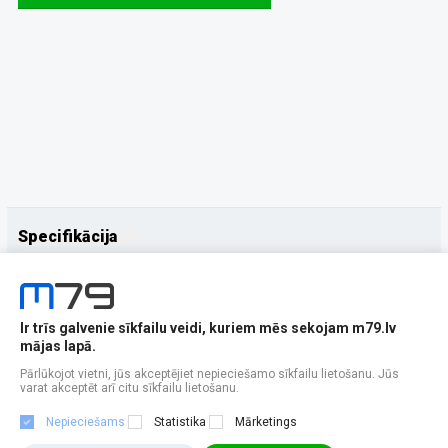
Specifikācija
Papildus
Ražotājs
UleFone
Ir trīs galvenie sīkfailu veidi, kuriem mēs sekojam m79.lv
mājas lapā.
Pārlūkojot vietni, jūs akceptējiet nepieciešamo sīkfailu lietošanu. Jūs
varat akceptēt arī citu sīkfailu lietošanu.
Nepieciešams
Statistika
Mārketings