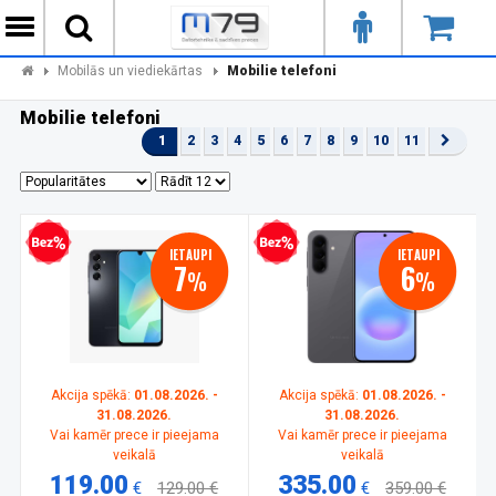
Mobilās un viediekārtas
Mobilie telefoni
Mobilie telefoni
1
2
3
4
5
6
7
8
9
10
11
zprocentu kredīts
Bezprocentu kredīts
IETAUPI
IETAUPI
7
6
%
%
Akcija spēkā:
01.08.2026. -
Akcija spēkā:
01.08.2026. -
31.08.2026.
31.08.2026.
Vai kamēr prece ir pieejama
Vai kamēr prece ir pieejama
veikalā
veikalā
119.00
335.00
€
129.00 €
€
359.00 €