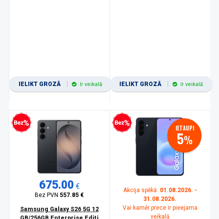
IELIKT GROZĀ
IELIKT GROZĀ
Ir veikalā
Ir veikalā
zprocentu kredīts
Bezprocentu kredīts
IETAUPI
5
%
675.00
€
Akcija spēkā:
01.08.2026. -
Bez PVN
557.85 €
31.08.2026.
Vai kamēr prece ir pieejama
Samsung Galaxy S26 5G 12
veikalā
GB/256GB Enterprise Editi