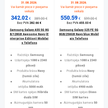
31.08.2026.
31.08.2026.
Vai kamēr prece ir pieejama
Vai kamēr prece ir pieejama
veikalā
veikalā
342.02
550.59
€
389.00 €
€
599.00 €
Bez PVN
282.66 €
Bez PVN
455.03 €
Samsung Galaxy A55 5G 8G
Samsung Galaxy S25 FE 5G
B/128GB Awesome Navy (E
8GB/256GB Navy blue Mobil
nterprise Edition) Mobilai
ais Telefons
s Telefons
Ražotājs:
Samsung
Ražotājs:
Samsung
Izšķirtspēja:
1080 x 2340
Izšķirtspēja:
1080 x 2340
pikseļi
pikseļi
Produkta krāsa:
Navy
Produkta krāsa:
Navy
(tumši zila)
(tumši zila)
Akumulatora
Akumulatora
ietilpība:
5000 mAh
ietilpība:
4900 mAh
SIM kartes spējas:
Hibrīda
SIM kartes spējas:
Divas
duālā SIM
SIM kartes
Aizmugurējās kamera:
50
Aizmugurējās kamera:
50