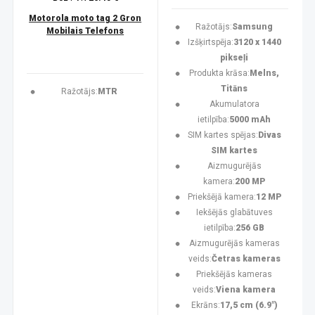
Motorola moto tag 2 Gron
Ražotājs:
Samsung
Mobilais Telefons
Izšķirtspēja:
3120 x 1440
pikseļi
Produkta krāsa:
Melns,
Titāns
Ražotājs:
MTR
Akumulatora
ietilpība:
5000 mAh
SIM kartes spējas:
Divas
SIM kartes
Aizmugurējās
kamera:
200 MP
Priekšējā kamera:
12 MP
Iekšējās glabātuves
ietilpība:
256 GB
Aizmugurējās kameras
veids:
Četras kameras
Priekšējās kameras
veids:
Viena kamera
Ekrāns:
17,5 cm (6.9")