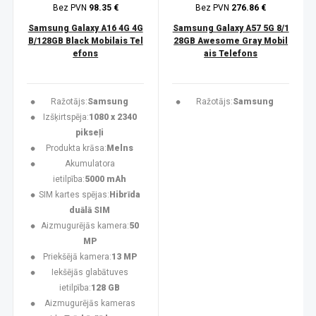
Bez PVN
98.35 €
Bez PVN
276.86 €
Samsung Galaxy A16 4G 4G
Samsung Galaxy A57 5G 8/1
B/128GB Black Mobilais Tel
28GB Awesome Gray Mobil
efons
ais Telefons
Ražotājs:
Samsung
Ražotājs:
Samsung
Izšķirtspēja:
1080 x 2340
pikseļi
Produkta krāsa:
Melns
Akumulatora
ietilpība:
5000 mAh
SIM kartes spējas:
Hibrīda
duālā SIM
Aizmugurējās kamera:
50
MP
Priekšējā kamera:
13 MP
Iekšējās glabātuves
ietilpība:
128 GB
Aizmugurējās kameras