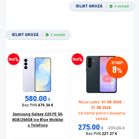
IELIKT GROZĀ
Ir veikalā
IELIKT GROZĀ
Ir veikalā
zprocentu kredīts
Bezprocentu kredīts
IETAUPI
8
%
580.00
€
Akcija spēkā:
01.08.2026. -
Bez PVN
479.34 €
31.08.2026.
Vai kamēr prece ir pieejama
Samsung Galaxy S25 FE 5G
veikalā
8GB/256GB Icy Blue Mobilai
s Telefons
275.00
€
299.00 €
Bez PVN
227.27 €