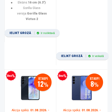
Ekrāns:
16 cm (6.3")
Gorilla Glass
versija:
Gorilla Glass
Victus 2
IELIKT GROZĀ
Ir noliktavā
IELIKT GROZĀ
Ir veikalā
zprocentu kredīts
Bezprocentu kredīts
IETAUPI
IETAUPI
12
8
%
%
Akcija spēkā:
01.08.2026. -
Akcija spēkā:
01.08.2026. -