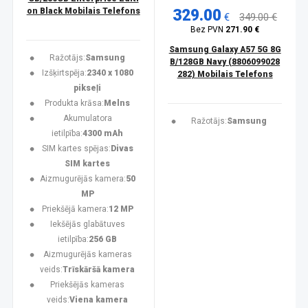
on Black Mobilais Telefons
329.00
€
349.00 €
Bez PVN
271.90 €
Samsung Galaxy A57 5G 8G
Ražotājs:
Samsung
B/128GB Navy (8806099028
Izšķirtspēja:
2340 x 1080
282) Mobilais Telefons
pikseļi
Produkta krāsa:
Melns
Akumulatora
Ražotājs:
Samsung
ietilpība:
4300 mAh
SIM kartes spējas:
Divas
SIM kartes
Aizmugurējās kamera:
50
MP
Priekšējā kamera:
12 MP
Iekšējās glabātuves
ietilpība:
256 GB
Aizmugurējās kameras
veids:
Trīskāršā kamera
Priekšējās kameras
veids:
Viena kamera