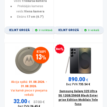
veids:
Trīskāršā kamera
Priekšējās kameras
veids:
Viena kamera
Ekrāns:
17 cm (6.7")
IELIKT GROZĀ
IELIKT GROZĀ
Ir noliktavā
Ir veikalā
Bezprocentu kredīts
IETAUPI
13
%
890.00
€
Akcija spēkā:
01.08.2026. -
Bez PVN
735.54 €
31.08.2026.
Vai kamēr prece ir pieejama
Samsung Galaxy S25 Ultra
veikalā
5G 12GB/256GB Black Enter
32.00
prise Edition Mobilais Tele
€
37.00 €
fons
Bez PVN
26.45 €