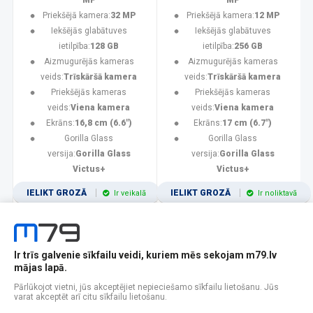
MP
MP
Priekšējā kamera:
32 MP
Priekšējā kamera:
12 MP
Iekšējās glabātuves
Iekšējās glabātuves
ietilpība:
128 GB
ietilpība:
256 GB
Aizmugurējās kameras
Aizmugurējās kameras
veids:
Trīskāršā kamera
veids:
Trīskāršā kamera
Priekšējās kameras
Priekšējās kameras
veids:
Viena kamera
veids:
Viena kamera
Ekrāns:
16,8 cm (6.6")
Ekrāns:
17 cm (6.7")
Gorilla Glass
Gorilla Glass
versija:
Gorilla Glass
versija:
Gorilla Glass
Victus+
Victus+
IELIKT GROZĀ
IELIKT GROZĀ
Ir veikalā
Ir noliktavā
Ir trīs galvenie sīkfailu veidi, kuriem mēs sekojam m79.lv
1
2
3
4
5
6
7
8
9
10
11
mājas lapā.
Popularitātes
Rādīt 12
Pārlūkojot vietni, jūs akceptējiet nepieciešamo sīkfailu lietošanu. Jūs
varat akceptēt arī citu sīkfailu lietošanu.