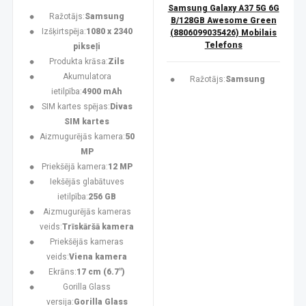
Samsung Galaxy A37 5G 6G
Ražotājs:
Samsung
B/128GB Awesome Green
Izšķirtspēja:
1080 x 2340
(8806099035426) Mobilais
Telefons
pikseļi
Produkta krāsa:
Zils
Akumulatora
Ražotājs:
Samsung
ietilpība:
4900 mAh
SIM kartes spējas:
Divas
SIM kartes
Aizmugurējās kamera:
50
MP
Priekšējā kamera:
12 MP
Iekšējās glabātuves
ietilpība:
256 GB
Aizmugurējās kameras
veids:
Trīskāršā kamera
Priekšējās kameras
veids:
Viena kamera
Ekrāns:
17 cm (6.7")
Gorilla Glass
versija:
Gorilla Glass