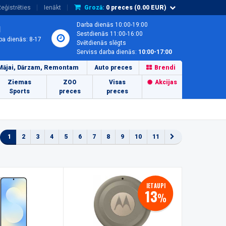
eģistrēties
Ienākt
Grozā:
0
preces (
0.00
EUR)
Darba dienās 10:00-19:00
1
Sestdienās 11:00-16:00
ba dienās: 8-17
Svētdienās slēgts
Serviss darba dienās:
10:00-17:00
Mājai, Dārzam, Remontam
Auto preces
Brendi
Ziemas
ZOO
Visas
Akcijas
Sports
preces
preces
1
2
3
4
5
6
7
8
9
10
11
IETAUPI
13
%