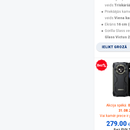
Nubia
(3)
veids:
Trīskārš
Olympia
(1)
Priekšējās kam
Oneplus
(3)
veids:
Viena k
Oppo
(2)
Ekrāns:
16 cm (
OukiTel
(27)
Gorilla Glass ve
Panasonic
(15)
Glass Victus 2
PanzerGlass
(17)
IELIKT GROZĀ
POCO
(21)
product
(11)
Realme
(12)
Rebeltec
(5)
Bezprocentu kredīts
Samsung
(162)
Samsung Smartphone
(5)
Savio
(1)
Sencor
(2)
Siemens
(1)
Sony
(1)
Akcija spēkā:
0
31.08.
SPIGEN
(10)
Vai kamēr prece ir
SPONGE
(2)
279.00
TCL
(1)
Bez PVN