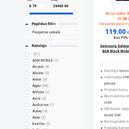
Akcija spēkā:
0
31.08.
Papildus filtri
Vai kamēr prece ir
119.00
Pieejamie veikalā
Bez PVN
Ražotājs
Samsung Galaxy
8GB Black Mobi
(51)
AGM MOBILE
(1)
Alcatel
(4)
Ražotājs:
Sams
Allview
(3)
Izšķirtspēja:
108
Anker
(3)
pikseļi
Apple
(88)
Produkta krāsa:
Artfone
(1)
Akumulatora ieti
Asus
(2)
mAh
Audiocore
(1)
SIM kartes spēj
Aukey
(4)
duālā SIM
Awei
(2)
Aizmugurējās 
Bea-fon
(2)
Priekšējā kamer