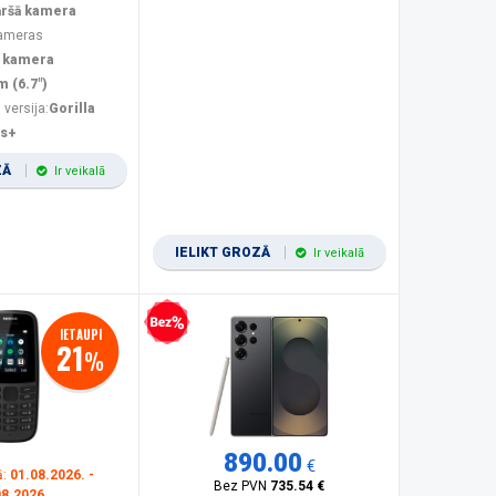
āršā kamera
kameras
 kamera
m (6.7")
 versija:
Gorilla
us+
ZĀ
Ir veikalā
IELIKT GROZĀ
Ir veikalā
Bezprocentu kredīts
IETAUPI
21
%
890.00
€
ā:
01.08.2026. -
Bez PVN
735.54 €
08.2026.