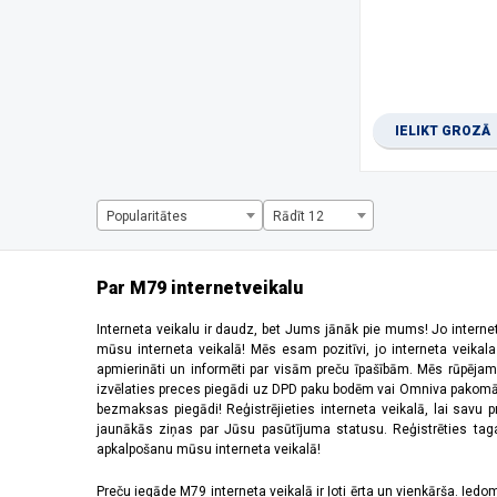
1280 x 720 pikseļi
(2)
1344 x 2992 pikseļi
(1)
1440 x 720 pikseļi
(3)
1600 x 720 pikseļi
(1)
1612 x 720 pikseļi
(1)
IELIKT GROZĀ
1650 x 720 pikseļi
(1)
1660 x 720 pikseļi
(2)
2184 x 1968 pikseļi
(5)
220 x 176 pikseļi
(2)
Popularitātes
Rādīt 12
2340 x 1080 pikseļi
(28)
2392 x 1080 pikseļi
(2)
240 x 320 pikseļi
(6)
Par M79 internetveikalu
2400 x 1080 pikseļi
(10)
2408 x 1080 pikseļi
(5)
Interneta veikalu ir daudz, bet Jums jānāk pie mums! Jo interne
mūsu interneta veikalā! Mēs esam pozitīvi, jo interneta veikal
2412 x 1080 pikseļi
(6)
apmierināti un informēti par visām preču īpašībām. Mēs rūpējam
2440 x 2240 pikseļi
(2)
izvēlaties preces piegādi uz DPD paku bodēm vai Omniva pakomātiem,
2448 x 1080 pikseļi
(1)
bezmaksas piegādi! Reģistrējieties interneta veikalā, lai savu 
2510 x 1156 pikseļi
(1)
jaunākās ziņas par Jūsu pasūtījuma statusu. Reģistrēties tagad
apkalpošanu mūsu interneta veikalā!
2520 x 1080 pikseļi
(4)
2532 x 1170 pikseļi
(11)
Preču iegāde M79 interneta veikalā ir ļoti ērta un vienkārša. Iedomā