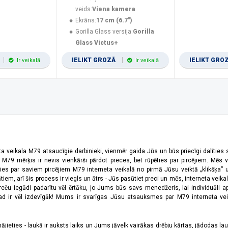
veids:
Viena kamera
Ekrāns:
17 cm (6.7")
Gorilla Glass versija:
Gorilla
Glass Victus+
IELIKT GROZĀ
IELIKT GRO
Ir veikalā
Ir veikalā
ta veikala M79 atsaucīgie darbinieki, vienmēr gaida Jūs un būs priecīgi dalīties
a M79 mērķis ir nevis vienkārši pārdot preces, bet rūpēties par pircējiem. Mēs 
ies par saviem pircējiem M79 interneta veikalā no pirmā Jūsu veiktā „klikšķa” u
 arī šis process ir viegls un ātrs - Jūs pasūtiet preci un mēs, interneta veikala
preču iegādi padarītu vēl ērtāku, jo Jums būs savs menedžeris, lai individuāli a
 ir vēl izdevīgāk! Mums ir svarīgas Jūsu atsauksmes par M79 interneta veikal
jieties - laukā ir auksts laiks un Jums jāvelk vairākas drēbju kārtas, jādodas laukā,