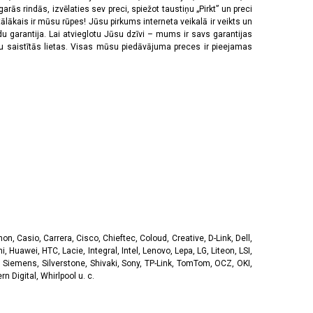
rās rindās, izvēlaties sev preci, spiežot taustiņu „Pirkt” un preci
tālākais ir mūsu rūpes! Jūsu pirkums interneta veikalā ir veikts un
u garantija. Lai atvieglotu Jūsu dzīvi – mums ir savs garantijas
ju saistītās lietas. Visas mūsu piedāvājuma preces ir pieejamas
, Casio, Carrera, Cisco, Chieftec, Coloud, Creative, D-Link, Dell,
, Huawei, HTC, Lacie, Integral, Intel, Lenovo, Lepa, LG, Liteon, LSI,
 Siemens, Silverstone, Shivaki, Sony, TP-Link, TomTom, OCZ, OKI,
 Digital, Whirlpool u. c.