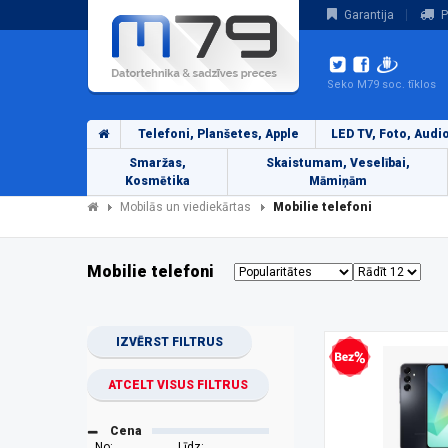
Garantija
P
Seko M79 soc. tīklos
Telefoni, Planšetes, Apple
LED TV, Foto, Audi
Smaržas,
Skaistumam, Veselībai,
Kosmētika
Māmiņām
Mobilās un viediekārtas
Mobilie telefoni
Mobilie telefoni
IZVĒRST FILTRUS
Bezprocentu kredīts
ATCELT VISUS FILTRUS
Cena
No:
Līdz: