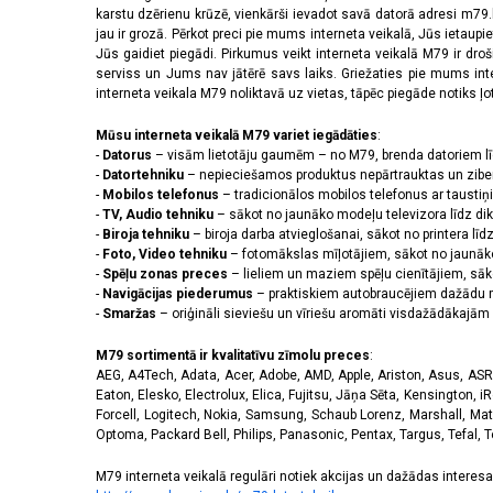
2556 x 1179 pikseļi
(14)
karstu dzērienu krūzē, vienkārši ievadot savā datorā adresi m79.lv
2608 x 1200 pikseļi
(2)
jau ir grozā. Pērkot preci pie mums interneta veikalā, Jūs ietaupi
2622 x 1206 pikseļi
(3)
Jūs gaidiet piegādi. Pirkumus veikt interneta veikalā M79 ir dr
serviss un Jums nav jātērē savs laiks. Griežaties pie mums int
2640 x 1080 pikseļi
(3)
interneta veikala M79 noliktavā uz vietas, tāpēc piegāde notiks ļoti
2670 x 1200 pikseļi
(4)
2712 x 1220 pikseļi
(9)
Mūsu interneta veikalā M79 variet iegādāties
:
2772 x 1280 pikseļi
(1)
-
Datorus
– visām lietotāju gaumēm – no M79, brenda datoriem l
2778 x 1284 pikseļi
(5)
-
Datortehniku
– nepieciešamos produktus nepārtrauktas un zibe
-
Mobilos telefonus
– tradicionālos mobilos telefonus ar tausti
2780 x 1264 pikseļi
(1)
-
TV, Audio tehniku
– sākot no jaunāko modeļu televizora līdz di
2796 x 1290 pikseļi
(9)
-
Biroja tehniku
– biroja darba atvieglošanai, sākot no printera lī
2800 x 1272 pikseļi
(1)
-
Foto, Video tehniku
– fotomākslas mīļotājiem, sākot no jaunāk
2800 x 1280 pikseļi
(2)
-
Spēļu zonas preces
– lieliem un maziem spēļu cienītājiem, sāk
2844 x 1260 pikseļi
(1)
-
Navigācijas piederumus
– praktiskiem autobraucējiem dažādu m
-
Smaržas
– oriģināli sieviešu un vīriešu aromāti visdažādākaj
2868 x 1320 pikseļi
(3)
3120 x 1440 pikseļi
(40)
M79 sortimentā ir kvalitatīvu zīmolu preces
:
320 x 240 pikseļi
(14)
AEG, A4Tech, Adata, Acer, Adobe, AMD, Apple, Ariston, Asus, ASRoc
3200 x 1140 pikseļi
(1)
Eaton, Elesko, Electrolux, Elica, Fujitsu, Jāņa Sēta, Kensington, iR
3200 x 1440 pikseļi
(1)
Forcell, Logitech, Nokia, Samsung, Schaub Lorenz, Marshall, Mat
Optoma, Packard Bell, Philips, Panasonic, Pentax, Targus, Tefal, 
720 x 1600 pikseļi
(2)
M79 interneta veikalā regulāri notiek akcijas un dažādas interesan
Skārienjūtīgais