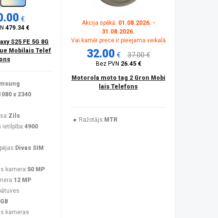
0.00
€
Akcija spēkā:
01.08.2026. -
VN
479.34 €
31.08.2026.
Vai kamēr prece ir pieejama veikalā
xy S25 FE 5G 8G
lue Mobilais Telef
32.00
€
37.00 €
ons
Bez PVN
26.45 €
Motorola moto tag 2 Gron Mobi
msung
lais Telefons
1080 x 2340
sa:
Zils
Ražotājs:
MTR
ietilpība:
4900
pējas:
Divas SIM
s kamera:
50 MP
mera:
12 MP
bātuves
 GB
ās kameras