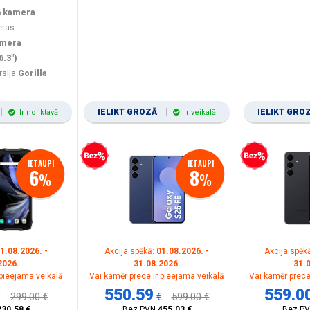
ā kamera
eras
amera
6.3")
rsija:
Gorilla
IELIKT GROZĀ
IELIKT GRO
Ir noliktavā
Ir veikalā
Bezprocentu kredīts
Bezprocentu kredīts
IETAUPI
IETAUPI
6
8
%
%
1.08.2026. -
Akcija spēkā:
01.08.2026. -
Akcija spēk
2026.
31.08.2026.
31.
 pieejama veikalā
Vai kamēr prece ir pieejama veikalā
Vai kamēr prece
550.59
559.0
€
299.00 €
€
599.00 €
230.58 €
Bez PVN
455.03 €
Bez P