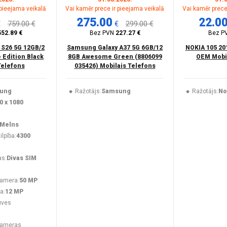
 pieejama veikalā
Vai kamēr prece ir pieejama veikalā
Vai kamēr prece
275.00
22.0
€
759.00 €
€
299.00 €
552.89 €
Bez PVN
227.27 €
Bez P
 S26 5G 12GB/2
Samsung Galaxy A37 5G 6GB/12
NOKIA 105 20
 Edition Black
8GB Awesome Green (8806099
OEM Mobil
Telefons
035426) Mobilais Telefons
ung
Ražotājs:
Samsung
Ražotājs:
No
0 x 1080
Melns
lpība:
4300
as:
Divas SIM
kamera:
50 MP
a:
12 MP
uves
kameras