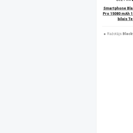
Trust
(1)
UleFone
(51)
Smartphone Bla
USAMS
(6)
Pro 15080 mAh 1
bilais T
V-TAC
(1)
XIAOMI
(50)
Xtorm
(2)
Ražotājs:
Black
ZTE
(7)
Platforma
Android
(183)
iOS
(45)
Izšķirtspēja
1080 x 2340 pikseļi
(44)
1080 x 2424 pikseļi
(4)
1080 x 2460 pikseļi
(1)
1087 x 2392 pikseļi
(4)
1116 x 2484 pikseļi
(2)
1260 x 2800 pikseļi
(3)
128 x 160 pikseļi
(3)