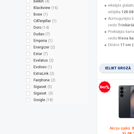
Belkin
(4)
Iekšējās glabāt
Blackview
(16)
ietilpība:
128 GB
Bose
(1)
Aizmugurējās 
CATerpillar
(1)
veids:
Trīskārš
Doro
(14)
Priekšējās kam
Dudao
(7)
veids:
Viena k
Emporia
(1)
Ekrāns:
17 cm (
Energizer
(2)
Estar
(7)
Evelatus
(2)
Evolveo
(1)
IELIKT GROZĀ
ExtraLink
(2)
Fairphone
(2)
Gigaset
(5)
Bezprocentu kredīts
Gigaset.
(3)
Google
(18)
Green Cell
(1)
Guess
(3)
Hammer
(8)
HMD
(9)
Akcija spēkā:
0
HMD Global
(2)
31.08.