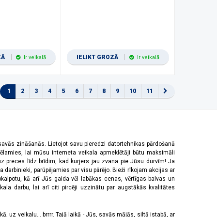
ZĀ
IELIKT GROZĀ
Ir veikalā
Ir veikalā
1
2
3
4
5
6
7
8
9
10
11
 savās zināšanās. Lietojot savu pieredzi datortehnikas pārdošanā
vēlamies, lai mūsu interneta veikala apmeklētāji būtu maksimāli
z preces līdz brīdim, kad kurjers jau zvana pie Jūsu durvīm! Ja
 darbinieki, parūpējamies par visu pārējo. Bieži rīkojam akcijas ar
pkalpotu, kā arī Jūs gaida vēl labākas cenas, vērtīgas balvas un
a darbu, lai arī citi pircēji uzzinātu par augstākās kvalitātes
 uz veikalu... brrrr. Tajā laikā - Jūs, savās mājās, siltā istabā, ar