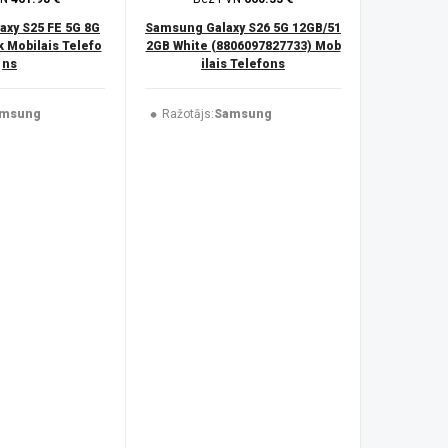
xy S25 FE 5G 8G
Samsung Galaxy S26 5G 12GB/51
 Mobilais Telefo
2GB White (8806097827733) Mob
ns
ilais Telefons
msung
Ražotājs:
Samsung