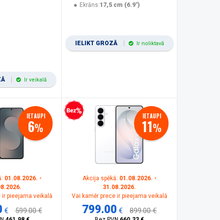
Ekrāns:
17,5 cm (6.9")
IELIKT GROZĀ
Ir noliktavā
ZĀ
Ir veikalā
Bezprocentu kredīts
IETAUPI
IETAUPI
6
11
%
%
ā:
01.08.2026. -
Akcija spēkā:
01.08.2026. -
08.2026.
31.08.2026.
 ir pieejama veikalā
Vai kamēr prece ir pieejama veikalā
0
799.00
€
599.00 €
€
899.00 €
VN
461.98 €
Bez PVN
660.33 €