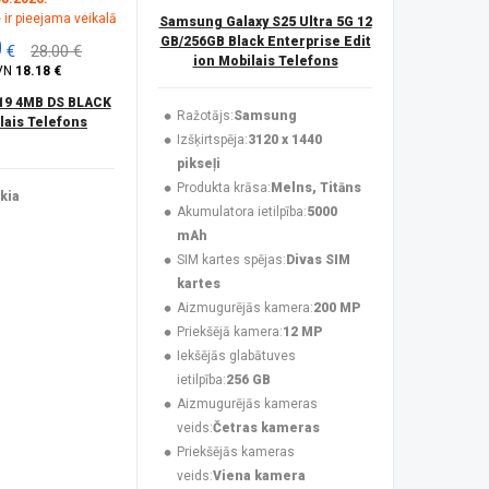
 ir pieejama veikalā
Samsung Galaxy S25 Ultra 5G 12
0
GB/256GB Black Enterprise Edit
€
28.00 €
ion Mobilais Telefons
VN
18.18 €
19 4MB DS BLACK
Ražotājs:
Samsung
ais Telefons
Izšķirtspēja:
3120 x 1440
pikseļi
Produkta krāsa:
Melns, Titāns
kia
Akumulatora ietilpība:
5000
mAh
SIM kartes spējas:
Divas SIM
kartes
Aizmugurējās kamera:
200 MP
Priekšējā kamera:
12 MP
Iekšējās glabātuves
ietilpība:
256 GB
Aizmugurējās kameras
veids:
Četras kameras
Priekšējās kameras
veids:
Viena kamera