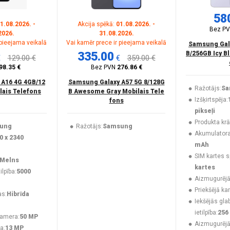
58
1.08.2026. -
Akcija spēkā:
01.08.2026. -
Bez P
2026.
31.08.2026.
 pieejama veikalā
Vai kamēr prece ir pieejama veikalā
Samsung Gala
335.00
B/256GB Icy B
€
129.00 €
€
359.00 €
98.35 €
Bez PVN
276.86 €
 A16 4G 4GB/12
Samsung Galaxy A57 5G 8/128G
Ražotājs:
Sa
lais Telefons
B Awesome Gray Mobilais Tele
Izšķirtspēja:
fons
pikseļi
Produkta krā
ung
Ražotājs:
Samsung
Akumulatora 
0 x 2340
mAh
SIM kartes s
Melns
kartes
lpība:
5000
Aizmugurējā
Priekšējā ka
as:
Hibrīda
Iekšējās gla
ietilpība:
256
kamera:
50 MP
Aizmugurēj
a:
13 MP