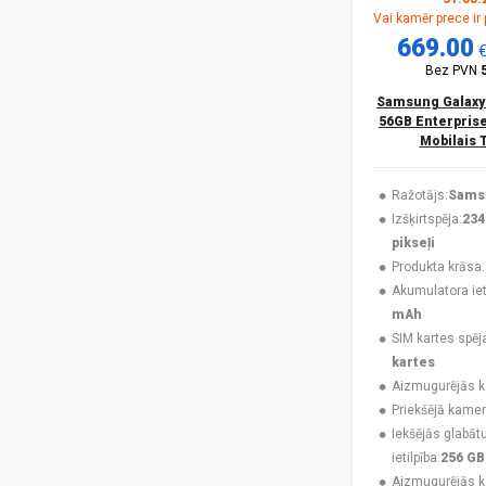
Vai kamēr prece ir
HONOR
(16)
669.00
Huawei
(4)
Infinix
(4)
Bez PVN
Jabra
(3)
Samsung Galaxy
Karl Lagerfeld
(3)
56GB Enterprise
Krusell
(1)
Mobilais 
Maclean
(1)
MAXCOM
(20)
Ražotājs:
Sams
MesMed
(1)
Izšķirtspēja:
234
Mitel
(4)
pikseļi
Motorola
(10)
Produkta krāsa:
Motorola Mobility
(3)
Akumulatora ieti
Motorola XT2621
(1)
mAh
MTR
(1)
SIM kartes spēj
MyPhone
(34)
kartes
Navilock
(1)
Aizmugurējās 
No name
(1)
Priekšējā kamer
Nokia
(16)
Iekšējās glabāt
NoName
(1)
ietilpība:
256 GB
Nothing
(8)
Aizmugurējās 