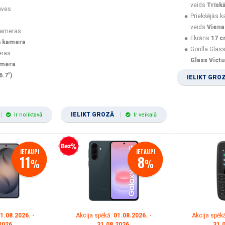
veids:
Trīsk
uves
Priekšējās 
veids:
Viena
kameras
Ekrāns:
17 c
ā kamera
Gorilla Glass
eras
Glass Vict
amera
6.7")
IELIKT GRO
IELIKT GROZĀ
Ir noliktavā
Ir veikalā
Bezprocentu kredīts
IETAUPI
IETAUPI
11
8
%
%
1.08.2026. -
Akcija spēkā:
01.08.2026. -
Akcija spēk
2026.
31.08.2026.
31.