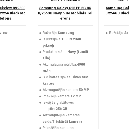
ckview BV9300
Samsung Galaxy S25 FE 5G 8G
Samsung Gala
2/256 Black Mo
B/256GB Navy blue Mobilais Tel
B/256GB Black
elefons
efons
view
Ražotājs:
Samsung
Ražotājs:
Sa
Izšķirtspēja:
1080 x 2340
pikseļi
Produkta krāsa:
Navy (tumši
zila)
Akumulatora ietilpība:
4900
mAh
SIM kartes spējas:
Divas SIM
kartes
Aizmugurējās kamera:
50 MP
Priekšējā kamera:
12 MP
Iekšējās glabātuves
ietilpība:
256 GB
Aizmugurējās kameras
veids:
Trīskāršā kamera
Priekšējās kameras