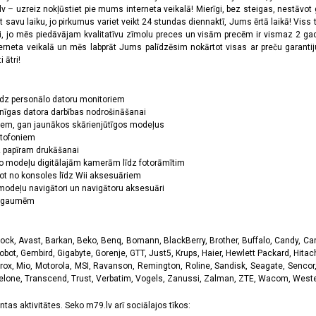
 – uzreiz nokļūstiet pie mums interneta veikalā! Mierīgi, bez steigas, nestāvot ga
et savu laiku, jo pirkumus variet veikt 24 stundas diennaktī, Jums ērtā laikā! Viss 
oši, jo mēs piedāvājam kvalitatīvu zīmolu preces un visām precēm ir vismaz 2 gad
erneta veikalā un mēs labprāt Jums palīdzēsim nokārtot visas ar preču garanti
 ātri!
īdz personālo datoru monitoriem
nīgas datora darbības nodrošināšanai
ņiem, gan jaunākos skārienjūtīgos modeļus
ktofoniem
dz papīram drukāšanai
o modeļu digitālajām kamerām līdz fotorāmītim
ot no konsoles līdz Wii aksesuāriem
odeļu navigātori un navigātoru aksesuāri
ām gaumēm
k, Avast, Barkan, Beko, Benq, Bomann, BlackBerry, Brother, Buffalo, Candy, Canon
obot, Gembird, Gigabyte, Gorenje, GTT, Just5, Krups, Haier, Hewlett Packard, Hitachi
rox, Mio, Motorola, MSI, Ravanson, Remington, Roline, Sandisk, Seagate, Sencor,
Telone, Transcend, Trust, Verbatim, Vogels, Zanussi, Zalman, ZTE, Wacom, Western
tas aktivitātes. Seko m79.lv arī sociālajos tīkos: