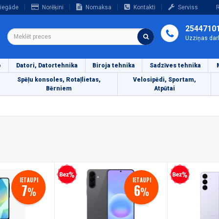
iegāde
Norēķini
Nomaksa
Kontakti
Serviss
R
2544710
Uzziņas dar
o
Datori, Datortehnika
Biroja tehnika
Sadzīves tehnika
Spēļu konsoles, Rotaļlietas,
Velosipēdi, Sportam,
Bērniem
Atpūtai
Bezprocentu kredīts
Bezprocentu kredīts
IETAUPI
IETAUPI
7
6
%
%