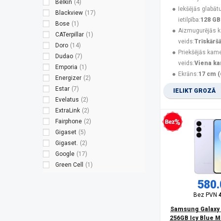
Belkin
(4)
Iekšējās glabāt
Blackview
(17)
ietilpība:
128 GB
Bose
(1)
Aizmugurējās 
CATerpillar
(1)
veids:
Trīskārš
Doro
(14)
Priekšējās kam
Dudao
(7)
veids:
Viena k
Emporia
(1)
Ekrāns:
17 cm (
Energizer
(2)
Estar
(7)
IELIKT GROZĀ
Evelatus
(2)
ExtraLink
(2)
Fairphone
(2)
Bezprocentu kredīts
Gigaset
(5)
Gigaset.
(2)
Google
(17)
Green Cell
(1)
Guess
(3)
580.
Hammer
(8)
Bez PVN
HMD
(9)
HMD Global
(2)
Samsung Galaxy 
256GB Icy Blue M
HONOR
(14)