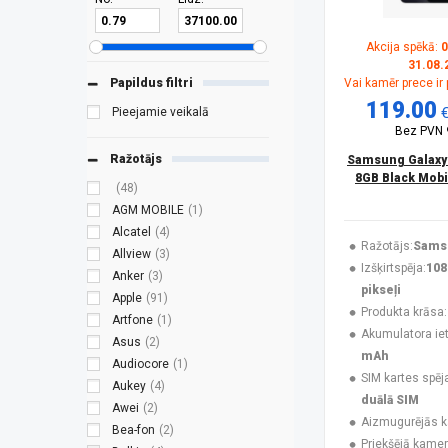
Akcija spēkā:
0
31.08.
Papildus filtri
Vai kamēr prece ir
119.00
Pieejamie veikalā
Bez PVN
Ražotājs
Samsung Galaxy
8GB Black Mobi
(48)
AGM MOBILE
(1)
Alcatel
(4)
Ražotājs:
Sams
Allview
(3)
Izšķirtspēja:
108
Anker
(3)
pikseļi
Apple
(91)
Produkta krāsa:
Artfone
(1)
Akumulatora ieti
Asus
(2)
mAh
Audiocore
(1)
SIM kartes spēj
Aukey
(4)
duālā SIM
Awei
(2)
Aizmugurējās 
Bea-fon
(2)
Priekšējā kamer