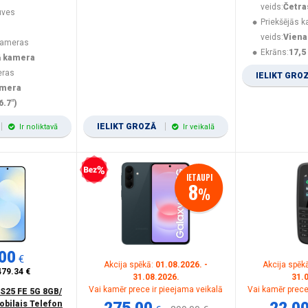
veids:
Četra
uves
Priekšējās 
veids:
Viena
kameras
Ekrāns:
17,5
ā kamera
eras
IELIKT GRO
amera
6.7")
IELIKT GROZĀ
Ir noliktavā
Ir veikalā
Bezprocentu kredīts
IETAUPI
8
%
00
€
Akcija spēkā:
01.08.2026. -
Akcija spēk
479.34 €
31.08.2026.
31.
Vai kamēr prece ir pieejama veikalā
Vai kamēr prece
S25 FE 5G 8GB/
obilais Telefon