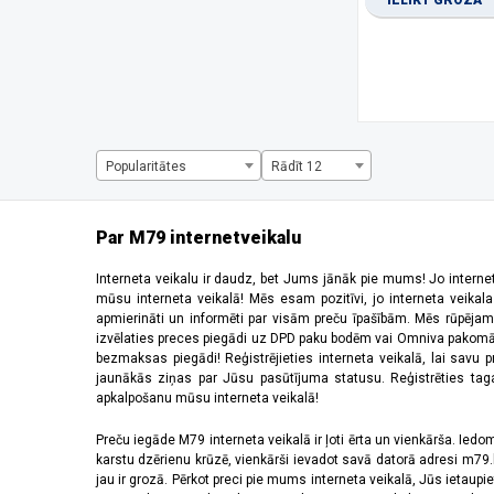
IELIKT GROZĀ
1334 x 750 pikseļi
(1)
1344 x 2992 pikseļi
(1)
1440 x 720 pikseļi
(3)
1600 x 720 pikseļi
(1)
1612 x 720 pikseļi
(1)
1650 x 720 pikseļi
(1)
1660 x 720 pikseļi
(2)
Popularitātes
Rādīt 12
2184 x 1968 pikseļi
(5)
220 x 176 pikseļi
(2)
2340 x 1080 pikseļi
(28)
Par M79 internetveikalu
2392 x 1080 pikseļi
(2)
240 x 320 pikseļi
(5)
Interneta veikalu ir daudz, bet Jums jānāk pie mums! Jo interne
mūsu interneta veikalā! Mēs esam pozitīvi, jo interneta veikal
2400 x 1080 pikseļi
(8)
apmierināti un informēti par visām preču īpašībām. Mēs rūpējam
2408 x 1080 pikseļi
(5)
izvēlaties preces piegādi uz DPD paku bodēm vai Omniva pakomātiem,
2412 x 1080 pikseļi
(6)
bezmaksas piegādi! Reģistrējieties interneta veikalā, lai savu 
2440 x 2240 pikseļi
(2)
jaunākās ziņas par Jūsu pasūtījuma statusu. Reģistrēties tagad
apkalpošanu mūsu interneta veikalā!
2448 x 1080 pikseļi
(1)
2510 x 1156 pikseļi
(1)
Preču iegāde M79 interneta veikalā ir ļoti ērta un vienkārša. Iedomā
2520 x 1080 pikseļi
(4)
karstu dzērienu krūzē, vienkārši ievadot savā datorā adresi m79.lv
2532 x 1170 pikseļi
(11)
jau ir grozā. Pērkot preci pie mums interneta veikalā, Jūs ietaupi