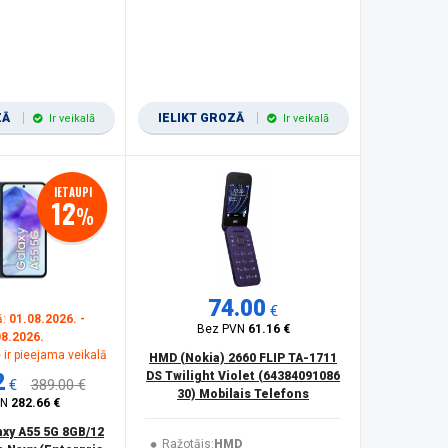
ZĀ
IELIKT GROZĀ
Ir veikalā
Ir veikalā
IETAUPI
12
%
74.00
€
ā:
01.08.2026. -
Bez PVN
61.16 €
08.2026.
 ir pieejama veikalā
HMD (Nokia) 2660 FLIP TA-1711
2
DS Twilight Violet (64384091086
€
389.00 €
30) Mobilais Telefons
VN
282.66 €
xy A55 5G 8GB/12
Ražotājs:
HMD