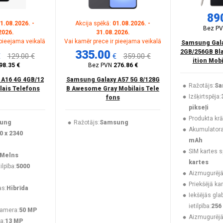
89
1.08.2026. -
Akcija spēkā:
01.08.2026. -
Bez P
2026.
31.08.2026.
 pieejama veikalā
Vai kamēr prece ir pieejama veikalā
Samsung Galax
335.00
2GB/256GB Bla
€
129.00 €
€
359.00 €
ition Mob
98.35 €
Bez PVN
276.86 €
 A16 4G 4GB/12
Samsung Galaxy A57 5G 8/128G
Ražotājs:
Sa
lais Telefons
B Awesome Gray Mobilais Tele
Izšķirtspēja:
fons
pikseļi
Produkta krā
ung
Ražotājs:
Samsung
Akumulatora 
0 x 2340
mAh
SIM kartes s
Melns
kartes
lpība:
5000
Aizmugurējā
Priekšējā ka
as:
Hibrīda
Iekšējās gla
ietilpība:
256
kamera:
50 MP
Aizmugurēj
a:
13 MP