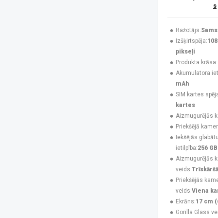
s
Huawei
(4)
Infinix
(4)
Jabra
(3)
Ražotājs:
Sams
Karl Lagerfeld
(3)
Izšķirtspēja:
108
Krusell
(1)
pikseļi
Maclean
(1)
Produkta krāsa:
MAXCOM
(20)
Akumulatora ieti
MesMed
(1)
mAh
Mitel
(4)
SIM kartes spēj
Motorola
(8)
kartes
Motorola Mobility
(2)
Aizmugurējās 
Motorola XT2621
(1)
Priekšējā kamer
MTR
(1)
Iekšējās glabāt
MyPhone
(34)
ietilpība:
256 GB
Navilock
(1)
Aizmugurējās 
No name
(1)
veids:
Trīskārš
Nokia
(16)
Priekšējās kam
NoName
(1)
veids:
Viena k
Nothing
(7)
Ekrāns:
17 cm (
Nubia
(3)
Gorilla Glass ve