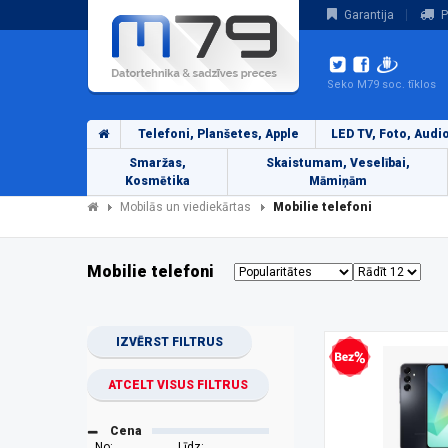
Garantija
P
Seko M79 soc. tīklos
Telefoni, Planšetes, Apple
LED TV, Foto, Audi
Smaržas,
Skaistumam, Veselībai,
Kosmētika
Māmiņām
Mobilās un viediekārtas
Mobilie telefoni
Mobilie telefoni
IZVĒRST FILTRUS
Bezprocentu kredīts
ATCELT VISUS FILTRUS
Cena
No:
Līdz: