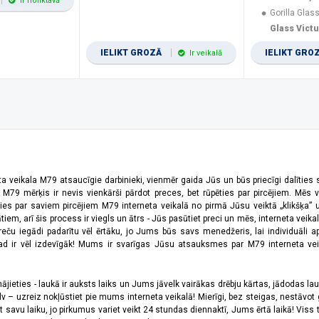
Ir noliktavā
Gorilla Glass
Glass Vict
IELIKT GROZĀ
IELIKT GRO
Ir veikalā
ta veikala M79 atsaucīgie darbinieki, vienmēr gaida Jūs un būs priecīgi dalīties
a M79 mērķis ir nevis vienkārši pārdot preces, bet rūpēties par pircējiem. Mēs 
ies par saviem pircējiem M79 interneta veikalā no pirmā Jūsu veiktā „klikšķa” u
 arī šis process ir viegls un ātrs - Jūs pasūtiet preci un mēs, interneta veikala
preču iegādi padarītu vēl ērtāku, jo Jums būs savs menedžeris, lai individuāli a
 ir vēl izdevīgāk! Mums ir svarīgas Jūsu atsauksmes par M79 interneta veikal
jieties - laukā ir auksts laiks un Jums jāvelk vairākas drēbju kārtas, jādodas laukā,
 – uzreiz nokļūstiet pie mums interneta veikalā! Mierīgi, bez steigas, nestāvot ga
et savu laiku, jo pirkumus variet veikt 24 stundas diennaktī, Jums ērtā laikā! Viss 