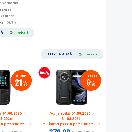
s kameras
kameras
 kamera
 cm (6.9")
ZĀ
Ir veikalā
IELIKT GROZĀ
Ir veikalā
Bezprocentu kredīts
IETAUPI
IETAUPI
21
6
%
%
ā:
01.08.2026. -
Akcija spēkā:
01.08.2026. -
08.2026.
31.08.2026.
 ir pieejama veikalā
Vai kamēr prece ir pieejama veikalā