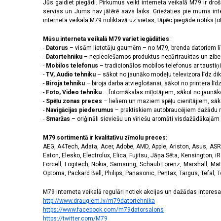
2556 x 1179 pikseļi
(14)
Jūs gaidiet piegādi. Pirkumus veikt interneta veikalā M79 ir dr
serviss un Jums nav jātērē savs laiks. Griežaties pie mums int
2608 x 1200 pikseļi
(2)
interneta veikala M79 noliktavā uz vietas, tāpēc piegāde notiks ļoti
2622 x 1206 pikseļi
(3)
2640 x 1080 pikseļi
(3)
Mūsu interneta veikalā M79 variet iegādāties
:
2670 x 1200 pikseļi
(3)
-
Datorus
– visām lietotāju gaumēm – no M79, brenda datoriem l
2712 x 1220 pikseļi
(8)
-
Datortehniku
– nepieciešamos produktus nepārtrauktas un zibe
-
Mobilos telefonus
– tradicionālos mobilos telefonus ar tausti
2772 x 1280 pikseļi
(1)
-
TV, Audio tehniku
– sākot no jaunāko modeļu televizora līdz di
2778 x 1284 pikseļi
(5)
-
Biroja tehniku
– biroja darba atvieglošanai, sākot no printera lī
2780 x 1264 pikseļi
(1)
-
Foto, Video tehniku
– fotomākslas mīļotājiem, sākot no jaunāk
2796 x 1290 pikseļi
(11)
-
Spēļu zonas preces
– lieliem un maziem spēļu cienītājiem, sāk
2800 x 1272 pikseļi
(1)
-
Navigācijas piederumus
– praktiskiem autobraucējiem dažādu m
-
Smaržas
– oriģināli sieviešu un vīriešu aromāti visdažādākaj
2800 x 1280 pikseļi
(2)
2844 x 1260 pikseļi
(1)
M79 sortimentā ir kvalitatīvu zīmolu preces
:
2868 x 1320 pikseļi
(3)
AEG, A4Tech, Adata, Acer, Adobe, AMD, Apple, Ariston, Asus, ASRoc
3120 x 1440 pikseļi
(42)
Eaton, Elesko, Electrolux, Elica, Fujitsu, Jāņa Sēta, Kensington, iR
320 x 240 pikseļi
(14)
Forcell, Logitech, Nokia, Samsung, Schaub Lorenz, Marshall, Mat
Optoma, Packard Bell, Philips, Panasonic, Pentax, Targus, Tefal, 
3200 x 1140 pikseļi
(1)
3200 x 1440 pikseļi
(1)
M79 interneta veikalā regulāri notiek akcijas un dažādas interesan
720 x 1600 pikseļi
(2)
http://www.draugiem.lv/m79datortehnika
https://www.facebook.com/m79datorsalons
https://twitter.com/M79
Skārienjūtīgais