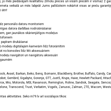
oši, jo mēs piedāvājam kvalitatīvu zīmolu preces un visām precēm ir vismaz 2 gad
erneta veikalā un mēs labprāt Jums palīdzēsim nokārtot visas ar preču garanti
 ātri!
īdz personālo datoru monitoriem
nīgas datora darbības nodrošināšanai
ņiem, gan jaunākos skārienjūtīgos modeļus
ktofoniem
dz papīram drukāšanai
o modeļu digitālajām kamerām līdz fotorāmītim
ot no konsoles līdz Wii aksesuāriem
odeļu navigātori un navigātoru aksesuāri
ām gaumēm
k, Avast, Barkan, Beko, Benq, Bomann, BlackBerry, Brother, Buffalo, Candy, Canon
obot, Gembird, Gigabyte, Gorenje, GTT, Just5, Krups, Haier, Hewlett Packard, Hitachi
rox, Mio, Motorola, MSI, Ravanson, Remington, Roline, Sandisk, Seagate, Sencor,
Telone, Transcend, Trust, Verbatim, Vogels, Zanussi, Zalman, ZTE, Wacom, Western
tas aktivitātes. Seko m79.lv arī sociālajos tīkos: