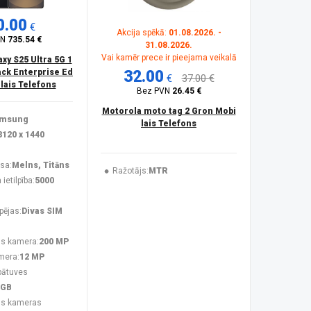
0.00
€
Akcija spēkā:
01.08.2026. -
VN
735.54 €
31.08.2026.
Vai kamēr prece ir pieejama veikalā
y S25 Ultra 5G 1
ck Enterprise Ed
32.00
€
37.00 €
ilais Telefons
Bez PVN
26.45 €
Motorola moto tag 2 Gron Mobi
msung
lais Telefons
3120 x 1440
sa:
Melns, Titāns
Ražotājs:
MTR
ietilpība:
5000
pējas:
Divas SIM
s kamera:
200 MP
mera:
12 MP
bātuves
 GB
ās kameras