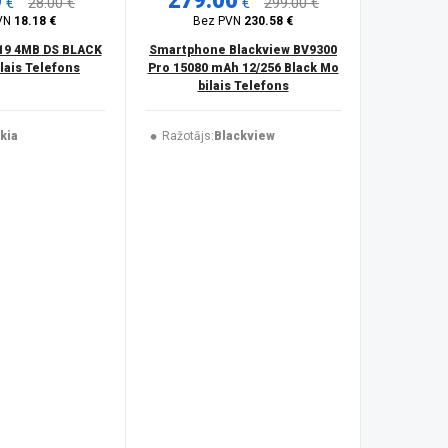
0
279.00
€
28.00 €
€
299.00 €
VN
18.18 €
Bez PVN
230.58 €
19 4MB DS BLACK
Smartphone Blackview BV9300
ais Telefons
Pro 15080 mAh 12/256 Black Mo
bilais Telefons
kia
Ražotājs:
Blackview