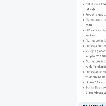
UleFone
(50)
Izšķirtspēja:
234
USAMS
(6)
pikseļi
V-TAC
(1)
Produkta krāsa:
XIAOMI
(46)
Akumulatora ieti
Xtorm
(2)
mAh
ZTE
(7)
SIM kartes spēj
kartes
Platforma
Aizmugurējās 
Android
(181)
Priekšējā kamer
iOS
(48)
Iekšējās glabāt
ietilpība:
256 GB
Izšķirtspēja
Aizmugurējās 
1080 x 2340 pikseļi
(43)
veids:
Trīskārš
1080 x 2424 pikseļi
(4)
Priekšējās kam
1080 x 2460 pikseļi
(1)
veids:
Viena k
1087 x 2392 pikseļi
(3)
Ekrāns:
16 cm (
1116 x 2484 pikseļi
(2)
Gorilla Glass ve
1260 x 2800 pikseļi
(3)
Glass Victus 2
128 x 160 pikseļi
(3)
1280 x 720 pikseļi
(2)