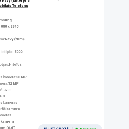
Navy (Enterpris
obilais Telefons
msung
1080 x 2340
sa:
Navy (tumši
ietilpība:
5000
pējas:
Hibrīda
s kamera:
50 MP
mera:
32 MP
bātuves
 GB
ās kameras
āršā kamera
kameras
 kamera
 cm (6.6")