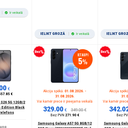
Ir veikalā
IELIKT GROZĀ
IELIKT GRO
Ir veikalā
Bezprocentu kredīts
Bezprocentu kredīts
IETAUPI
5
%
00
€
Akcija spēkā:
01.08.2026. -
Akcija spēk
557.85 €
31.08.2026.
31.
Vai kamēr prece ir pieejama veikalā
Vai kamēr prece
 S26 5G 12GB/2
 Edition Black
329.00
342.0
€
349.00 €
Telefons
Bez PVN
271.90 €
Bez P
Samsung Galaxy A57 5G 8GB/12
Samsung Gala
ung