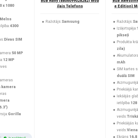
8GB Navy (8806099028282) Mob
8GB Awesome 
0 x 1080
ilais Telefons
e Edition) M
Melns
Ražotājs:
Samsung
Ražotājs:
Sa
lpība:
4300
Izšķirtspēja:
pikseļi
as:
Divas SIM
Produkta krā
zila)
kamera:
50 MP
Akumulatora 
a:
12 MP
mAh
uves
SIM kartes s
duālā SIM
kameras
Aizmugurējā
ā kamera
Priekšējā ka
eras
Iekšējās gla
amera
ietilpība:
128
6.3")
Aizmugurēj
rsija:
Gorilla
veids:
Trīsk
Priekšējās 
veids:
Viena
Ekrāns:
16,8