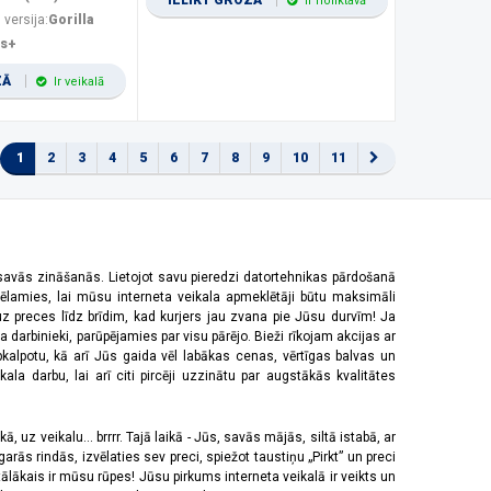
IELIKT GROZĀ
Ir noliktavā
 versija:
Gorilla
us+
ZĀ
Ir veikalā
1
2
3
4
5
6
7
8
9
10
11
 savās zināšanās. Lietojot savu pieredzi datortehnikas pārdošanā
vēlamies, lai mūsu interneta veikala apmeklētāji būtu maksimāli
z preces līdz brīdim, kad kurjers jau zvana pie Jūsu durvīm! Ja
 darbinieki, parūpējamies par visu pārējo. Bieži rīkojam akcijas ar
pkalpotu, kā arī Jūs gaida vēl labākas cenas, vērtīgas balvas un
a darbu, lai arī citi pircēji uzzinātu par augstākās kvalitātes
 uz veikalu... brrrr. Tajā laikā - Jūs, savās mājās, siltā istabā, ar
rās rindās, izvēlaties sev preci, spiežot taustiņu „Pirkt” un preci
tālākais ir mūsu rūpes! Jūsu pirkums interneta veikalā ir veikts un