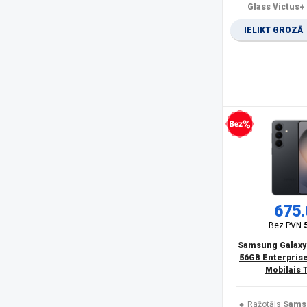
Olympia
(1)
Glass Victus+
Oneplus
(4)
IELIKT GROZĀ
Oppo
(2)
OukiTel
(25)
Panasonic
(15)
PanzerGlass
(17)
POCO
(20)
product
(11)
Realme
(11)
Bezprocentu kredīts
Rebeltec
(5)
Samsung
(166)
Samsung Smartphone
(6)
Savio
(1)
Sencor
(2)
675.
Siemens
(1)
Bez PVN
Sony
(1)
Samsung Galaxy
SPIGEN
(10)
56GB Enterprise
SPONGE
(2)
Mobilais 
TCL
(1)
Trust
(1)
Ražotājs:
Sams