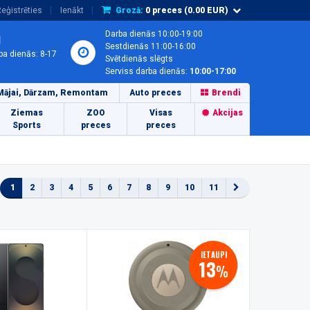
eģistrēties
Ienākt
Grozā:
0
preces (
0.00
EUR)
Darba dienās 10:00-19:00
1
Sestdienās 11:00-16:00
ba dienās: 8-17
Svētdienās slēgts
Serviss darba dienās:
10:00-17:00
Mājai, Dārzam, Remontam
Auto preces
Brendi
Ziemas
ZOO
Visas
Akcijas
Sports
preces
preces
1
2
3
4
5
6
7
8
9
10
11
IETAUPI
13
%