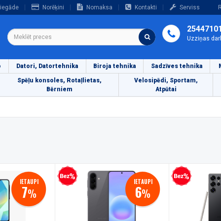
iegāde
Norēķini
Nomaksa
Kontakti
Serviss
R
2544710
Uzziņas dar
o
Datori, Datortehnika
Biroja tehnika
Sadzīves tehnika
Spēļu konsoles, Rotaļlietas,
Velosipēdi, Sportam,
Bērniem
Atpūtai
Bezprocentu kredīts
Bezprocentu kredīts
IETAUPI
IETAUPI
7
6
%
%