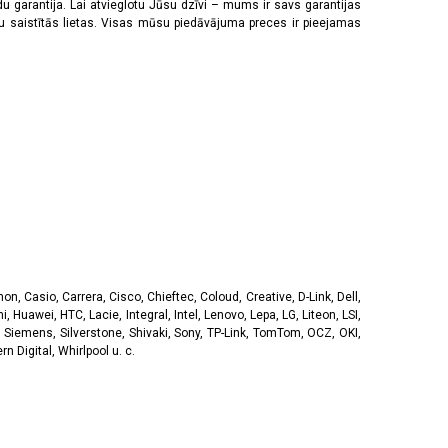
u garantija. Lai atvieglotu Jūsu dzīvi – mums ir savs garantijas
ju saistītās lietas. Visas mūsu piedāvājuma preces ir pieejamas
, Casio, Carrera, Cisco, Chieftec, Coloud, Creative, D-Link, Dell,
, Huawei, HTC, Lacie, Integral, Intel, Lenovo, Lepa, LG, Liteon, LSI,
 Siemens, Silverstone, Shivaki, Sony, TP-Link, TomTom, OCZ, OKI,
 Digital, Whirlpool u. c.