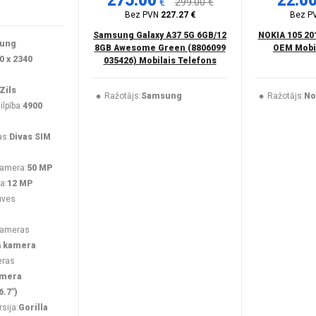
275.00
22.0
€
299.00 €
Bez PVN
227.27 €
Bez P
Samsung Galaxy A37 5G 6GB/12
NOKIA 105 20
ung
8GB Awesome Green (8806099
OEM Mobil
0 x 2340
035426) Mobilais Telefons
Zils
Ražotājs:
Samsung
Ražotājs:
No
lpība:
4900
as:
Divas SIM
kamera:
50 MP
a:
12 MP
uves
kameras
ā kamera
eras
amera
6.7")
rsija:
Gorilla