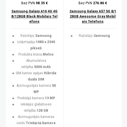
Bez PVN
98.35 €
Bez PVN
276.86 €
Samsung Galaxy A16 4G 4G
Samsung Galaxy A57 5G 8/1
B/128GB Black Mobilais Tel
28GB Awesome Gray Mobil
efons
ais Telefons
Ražotājs:
Samsung
Ražotājs:
Samsung
Izšķirtspēja:
1080 x 2340
pikseļi
Produkta krāsa:
Melns
Akumulatora
ietilpība:
5000 mAh
SIM kartes spējas:
Hibrīda
duālā SIM
Aizmugurējās kamera:
50
MP
Priekšējā kamera:
13 MP
Iekšējās glabātuves
ietilpība:
128 GB
Aizmugurējās kameras
veids:
Trīskāršā kamera