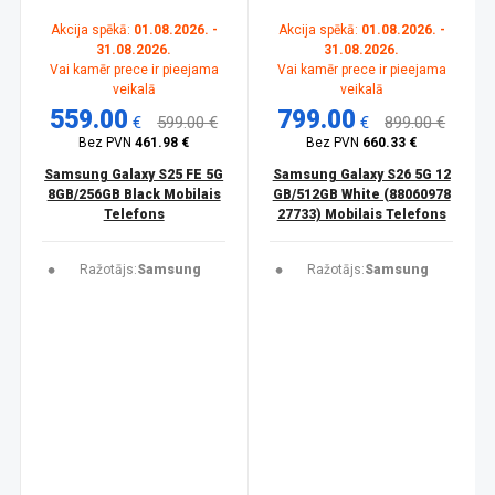
Akcija spēkā:
01.08.2026. -
Akcija spēkā:
01.08.2026. -
31.08.2026.
31.08.2026.
Vai kamēr prece ir pieejama
Vai kamēr prece ir pieejama
veikalā
veikalā
559.00
799.00
€
599.00 €
€
899.00 €
Bez PVN
461.98 €
Bez PVN
660.33 €
Samsung Galaxy S25 FE 5G
Samsung Galaxy S26 5G 12
8GB/256GB Black Mobilais
GB/512GB White (88060978
Telefons
27733) Mobilais Telefons
Ražotājs:
Samsung
Ražotājs:
Samsung