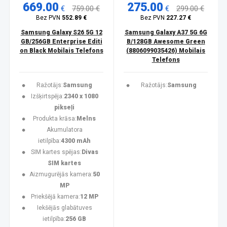
669.00
275.00
€
759.00 €
€
299.00 €
Bez PVN
552.89 €
Bez PVN
227.27 €
Samsung Galaxy S26 5G 12
Samsung Galaxy A37 5G 6G
GB/256GB Enterprise Editi
B/128GB Awesome Green
on Black Mobilais Telefons
(8806099035426) Mobilais
Telefons
Ražotājs:
Samsung
Ražotājs:
Samsung
Izšķirtspēja:
2340 x 1080
pikseļi
Produkta krāsa:
Melns
Akumulatora
ietilpība:
4300 mAh
SIM kartes spējas:
Divas
SIM kartes
Aizmugurējās kamera:
50
MP
Priekšējā kamera:
12 MP
Iekšējās glabātuves
ietilpība:
256 GB