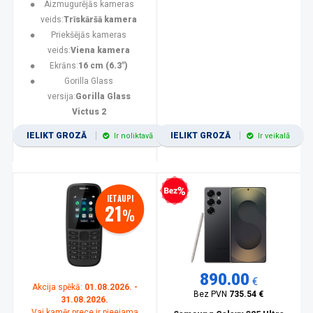
Aizmugurējās kameras
veids:
Trīskāršā kamera
Priekšējās kameras
veids:
Viena kamera
Ekrāns:
16 cm (6.3")
Gorilla Glass
versija:
Gorilla Glass
Victus 2
IELIKT GROZĀ
IELIKT GROZĀ
Ir noliktavā
Ir veikalā
Bezprocentu kredīts
IETAUPI
21
%
890.00
€
Akcija spēkā:
01.08.2026. -
Bez PVN
735.54 €
31.08.2026.
Vai kamēr prece ir pieejama