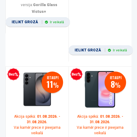
versija:
Gorilla Glass
Victus+
IELIKT GROZĀ
Ir veikalā
IELIKT GROZĀ
Ir veikalā
zprocentu kredīts
Bezprocentu kredīts
IETAUPI
IETAUPI
11
8
%
%
Akcija spēkā:
01.08.2026. -
Akcija spēkā:
01.08.2026. -
31.08.2026.
31.08.2026.
Vai kamēr prece ir pieejama
Vai kamēr prece ir pieejama
veikalā
veikalā