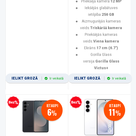
Priekšējā kamera:
12 MP
Iekšējās glabātuves
ietilpība:
256 GB
Aizmugurējās kameras
veids:
Trīskāršā kamera
Priekšējās kameras
veids:
Viena kamera
Ekrāns:
17 cm (6.7")
Gorilla Glass
versija:
Gorilla Glass
Victus+
IELIKT GROZĀ
IELIKT GROZĀ
Ir veikalā
Ir veikalā
zprocentu kredīts
Bezprocentu kredīts
IETAUPI
IETAUPI
6
11
%
%