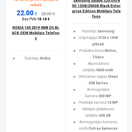
Samsung Galaxy S25 Ultra
veikalā
5G 12GB/256GB Black Enter
22.00
prise Edition Mobilais Tele
€
28.00 €
fons
Bez PVN
18.18 €
NOKIA 105 2019 4MB DS BL
Ražotājs:
Samsung
ACK OEM Mobilais Telefon
Izšķirtspēja:
3120 x 1440
s
pikseļi
Produkta krāsa:
Melns,
Titāns
Ražotājs:
Nokia
Akumulatora
ietilpība:
5000 mAh
SIM kartes spējas:
Divas
SIM kartes
Aizmugurējās
kamera:
200 MP
Priekšējā kamera:
12 MP
Iekšējās glabātuves
ietilpība:
256 GB
Aizmugurējās kameras
veids:
Četras kameras