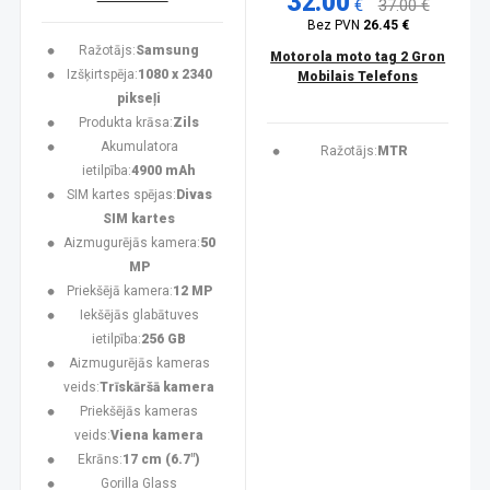
32.00
€
37.00 €
Bez PVN
26.45 €
Ražotājs:
Samsung
Motorola moto tag 2 Gron
Izšķirtspēja:
1080 x 2340
Mobilais Telefons
pikseļi
Produkta krāsa:
Zils
Akumulatora
Ražotājs:
MTR
ietilpība:
4900 mAh
SIM kartes spējas:
Divas
SIM kartes
Aizmugurējās kamera:
50
MP
Priekšējā kamera:
12 MP
Iekšējās glabātuves
ietilpība:
256 GB
Aizmugurējās kameras
veids:
Trīskāršā kamera
Priekšējās kameras
veids:
Viena kamera
Ekrāns:
17 cm (6.7")
Gorilla Glass