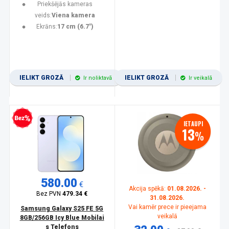
Priekšējās kameras
veids:
Viena kamera
Ekrāns:
17 cm (6.7")
IELIKT GROZĀ
IELIKT GROZĀ
Ir noliktavā
Ir veikalā
zprocentu kredīts
IETAUPI
13
%
580.00
€
Akcija spēkā:
01.08.2026. -
Bez PVN
479.34 €
31.08.2026.
Vai kamēr prece ir pieejama
Samsung Galaxy S25 FE 5G
veikalā
8GB/256GB Icy Blue Mobilai
s Telefons