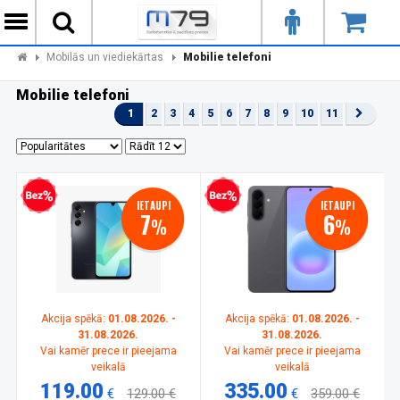
Mobilās un viediekārtas
Mobilie telefoni
Mobilie telefoni
1
2
3
4
5
6
7
8
9
10
11
zprocentu kredīts
Bezprocentu kredīts
IETAUPI
IETAUPI
7
6
%
%
Akcija spēkā:
01.08.2026. -
Akcija spēkā:
01.08.2026. -
31.08.2026.
31.08.2026.
Vai kamēr prece ir pieejama
Vai kamēr prece ir pieejama
veikalā
veikalā
119.00
335.00
€
129.00 €
€
359.00 €