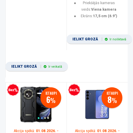
Priekšējās kameras
veids:
Viena kamera
Ekrāns:
17,5 cm (6.9")
IELIKT GROZĀ
Ir noliktavā
IELIKT GROZĀ
Ir veikalā
zprocentu kredīts
Bezprocentu kredīts
IETAUPI
IETAUPI
6
8
%
%
Akcija spēkā:
01.08.2026. -
Akcija spēkā:
01.08.2026. -