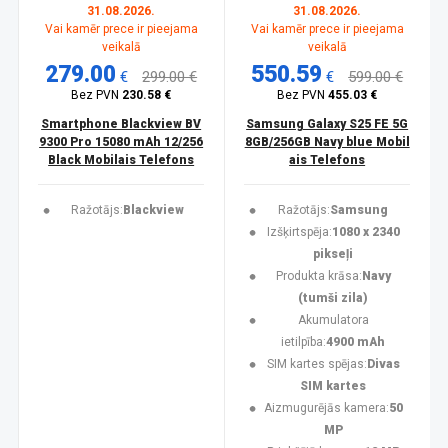
31.08.2026.
31.08.2026.
Vai kamēr prece ir pieejama
Vai kamēr prece ir pieejama
veikalā
veikalā
279.00
550.59
€
299.00 €
€
599.00 €
Bez PVN
230.58 €
Bez PVN
455.03 €
Smartphone Blackview BV
Samsung Galaxy S25 FE 5G
9300 Pro 15080 mAh 12/256
8GB/256GB Navy blue Mobil
Black Mobilais Telefons
ais Telefons
Ražotājs:
Blackview
Ražotājs:
Samsung
Izšķirtspēja:
1080 x 2340
pikseļi
Produkta krāsa:
Navy
(tumši zila)
Akumulatora
ietilpība:
4900 mAh
SIM kartes spējas:
Divas
SIM kartes
Aizmugurējās kamera:
50
MP