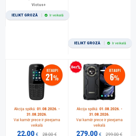
Victus+
IELIKT GROZĀ
Ir veikalā
IELIKT GROZĀ
Ir veikalā
Bezprocentu kredīts
IETAUPI
IETAUPI
21
6
%
%
Akcija spēkā:
01.08.2026. -
Akcija spēkā:
01.08.2026. -
31.08.2026.
31.08.2026.
Vai kamēr prece ir pieejama
Vai kamēr prece ir pieejama
veikalā
veikalā
22.00
279.00
€
28.00 €
€
299.00 €