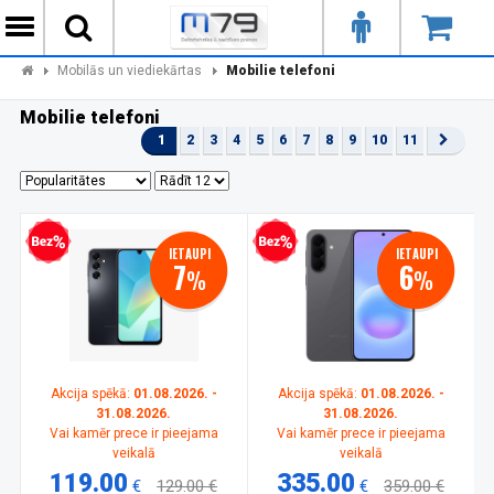
Mobilās un viediekārtas
Mobilie telefoni
Mobilie telefoni
1
2
3
4
5
6
7
8
9
10
11
zprocentu kredīts
Bezprocentu kredīts
IETAUPI
IETAUPI
7
6
%
%
Akcija spēkā:
01.08.2026. -
Akcija spēkā:
01.08.2026. -
31.08.2026.
31.08.2026.
Vai kamēr prece ir pieejama
Vai kamēr prece ir pieejama
veikalā
veikalā
119.00
335.00
€
129.00 €
€
359.00 €