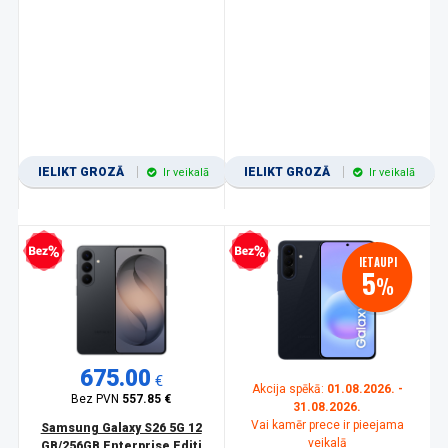
IELIKT GROZĀ
IELIKT GROZĀ
Ir veikalā
Ir veikalā
zprocentu kredīts
Bezprocentu kredīts
IETAUPI
5
%
675.00
€
Akcija spēkā:
01.08.2026. -
Bez PVN
557.85 €
31.08.2026.
Vai kamēr prece ir pieejama
Samsung Galaxy S26 5G 12
veikalā
GB/256GB Enterprise Editi