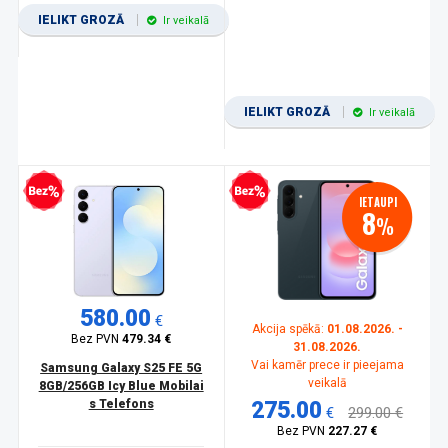
IELIKT GROZĀ
Ir veikalā
IELIKT GROZĀ
Ir veikalā
zprocentu kredīts
Bezprocentu kredīts
IETAUPI
8
%
580.00
€
Akcija spēkā:
01.08.2026. -
Bez PVN
479.34 €
31.08.2026.
Vai kamēr prece ir pieejama
Samsung Galaxy S25 FE 5G
veikalā
8GB/256GB Icy Blue Mobilai
s Telefons
275.00
€
299.00 €
Bez PVN
227.27 €