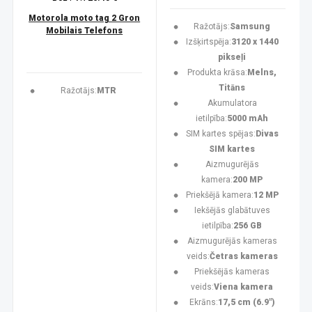
Motorola moto tag 2 Gron
Ražotājs:
Samsung
Mobilais Telefons
Izšķirtspēja:
3120 x 1440
pikseļi
Produkta krāsa:
Melns,
Titāns
Ražotājs:
MTR
Akumulatora
ietilpība:
5000 mAh
SIM kartes spējas:
Divas
SIM kartes
Aizmugurējās
kamera:
200 MP
Priekšējā kamera:
12 MP
Iekšējās glabātuves
ietilpība:
256 GB
Aizmugurējās kameras
veids:
Četras kameras
Priekšējās kameras
veids:
Viena kamera
Ekrāns:
17,5 cm (6.9")