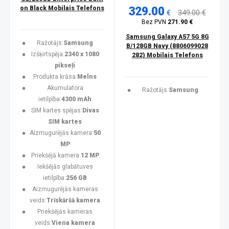
on Black Mobilais Telefons
329.00
€
349.00 €
Bez PVN
271.90 €
Samsung Galaxy A57 5G 8G
Ražotājs:
Samsung
B/128GB Navy (8806099028
Izšķirtspēja:
2340 x 1080
282) Mobilais Telefons
pikseļi
Produkta krāsa:
Melns
Akumulatora
Ražotājs:
Samsung
ietilpība:
4300 mAh
SIM kartes spējas:
Divas
SIM kartes
Aizmugurējās kamera:
50
MP
Priekšējā kamera:
12 MP
Iekšējās glabātuves
ietilpība:
256 GB
Aizmugurējās kameras
veids:
Trīskāršā kamera
Priekšējās kameras
veids:
Viena kamera