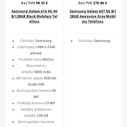
Bez PVN
98.35 €
Bez PVN
276.86 €
Samsung Galaxy A16 4G 4G
Samsung Galaxy A57 5G 8/1
B/128GB Black Mobilais Tel
28GB Awesome Gray Mobil
efons
ais Telefons
Ražotājs:
Samsung
Ražotājs:
Samsung
Izšķirtspēja:
1080 x 2340
pikseļi
Produkta krāsa:
Melns
Akumulatora
ietilpība:
5000 mAh
SIM kartes spējas:
Hibrīda
duālā SIM
Aizmugurējās kamera:
50
MP
Priekšējā kamera:
13 MP
Iekšējās glabātuves
ietilpība:
128 GB
Aizmugurējās kameras