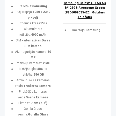
Samsung Galaxy A37 5G 6G
Ražotājs:
Samsung
B/128GB Awesome Green
Izšķirtspēja:
1080 x 2340
(8806099035426) Mobilais
Telefons
pikseļi
Produkta krāsa:
Zils
Akumulatora
Ražotājs:
Samsung
ietilpība:
4900 mAh
SIM kartes spējas:
Divas
SIM kartes
Aizmugurējās kamera:
50
MP
Priekšējā kamera:
12 MP
Iekšējās glabātuves
ietilpība:
256 GB
Aizmugurējās kameras
veids:
Trīskāršā kamera
Priekšējās kameras
veids:
Viena kamera
Ekrāns:
17 cm (6.7")
Gorilla Glass
versija:
Gorilla Glass