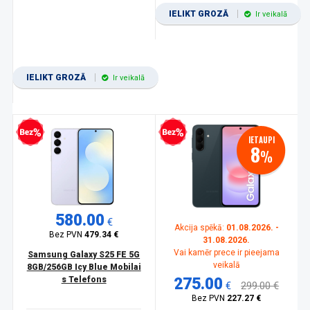
IELIKT GROZĀ
Ir veikalā
IELIKT GROZĀ
Ir veikalā
zprocentu kredīts
Bezprocentu kredīts
IETAUPI
8
%
580.00
€
Akcija spēkā:
01.08.2026. -
Bez PVN
479.34 €
31.08.2026.
Vai kamēr prece ir pieejama
Samsung Galaxy S25 FE 5G
veikalā
8GB/256GB Icy Blue Mobilai
s Telefons
275.00
€
299.00 €
Bez PVN
227.27 €