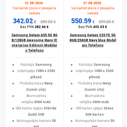
31.08.2026.
31.08.2026.
Vai kamēr prece ir pieejama
Vai kamēr prece ir pieejama
veikalā
veikalā
342.02
550.59
€
389.00 €
€
599.00 €
Bez PVN
282.66 €
Bez PVN
455.03 €
Samsung Galaxy A55 5G 8G
Samsung Galaxy S25 FE 5G
B/128GB Awesome Navy (E
8GB/256GB Navy blue Mobil
nterprise Edition) Mobilai
ais Telefons
s Telefons
Ražotājs:
Samsung
Ražotājs:
Samsung
Izšķirtspēja:
1080 x 2340
Izšķirtspēja:
1080 x 2340
pikseļi
pikseļi
Produkta krāsa:
Navy
Produkta krāsa:
Navy
(tumši zila)
(tumši zila)
Akumulatora
Akumulatora
ietilpība:
5000 mAh
ietilpība:
4900 mAh
SIM kartes spējas:
Hibrīda
SIM kartes spējas:
Divas
duālā SIM
SIM kartes
Aizmugurējās kamera:
50
Aizmugurējās kamera:
50