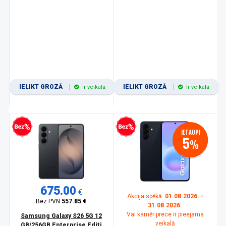
IELIKT GROZĀ
IELIKT GROZĀ
Ir veikalā
Ir veikalā
zprocentu kredīts
Bezprocentu kredīts
IETAUPI
5
%
675.00
€
Akcija spēkā:
01.08.2026. -
Bez PVN
557.85 €
31.08.2026.
Vai kamēr prece ir pieejama
Samsung Galaxy S26 5G 12
veikalā
GB/256GB Enterprise Editi