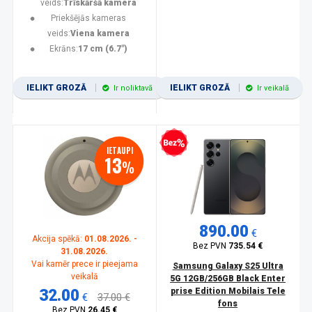
veids:
Trīskāršā kamera
Priekšējās kameras
veids:
Viena kamera
Ekrāns:
17 cm (6.7")
IELIKT GROZĀ
IELIKT GROZĀ
Ir noliktavā
Ir veikalā
Bezprocentu kredīts
IETAUPI
13
%
890.00
€
Akcija spēkā:
01.08.2026. -
Bez PVN
735.54 €
31.08.2026.
Vai kamēr prece ir pieejama
Samsung Galaxy S25 Ultra
veikalā
5G 12GB/256GB Black Enter
32.00
prise Edition Mobilais Tele
€
37.00 €
fons
Bez PVN
26.45 €