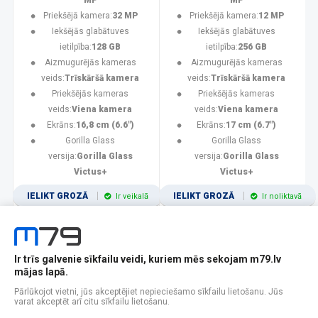
MP
MP
Priekšējā kamera:
32 MP
Priekšējā kamera:
12 MP
Iekšējās glabātuves
Iekšējās glabātuves
ietilpība:
128 GB
ietilpība:
256 GB
Aizmugurējās kameras
Aizmugurējās kameras
veids:
Trīskāršā kamera
veids:
Trīskāršā kamera
Priekšējās kameras
Priekšējās kameras
veids:
Viena kamera
veids:
Viena kamera
Ekrāns:
16,8 cm (6.6")
Ekrāns:
17 cm (6.7")
Gorilla Glass
Gorilla Glass
versija:
Gorilla Glass
versija:
Gorilla Glass
Victus+
Victus+
IELIKT GROZĀ
IELIKT GROZĀ
Ir veikalā
Ir noliktavā
Ir trīs galvenie sīkfailu veidi, kuriem mēs sekojam m79.lv
1
2
3
4
5
6
7
8
9
10
11
mājas lapā.
Popularitātes
Rādīt 12
Pārlūkojot vietni, jūs akceptējiet nepieciešamo sīkfailu lietošanu. Jūs
varat akceptēt arī citu sīkfailu lietošanu.