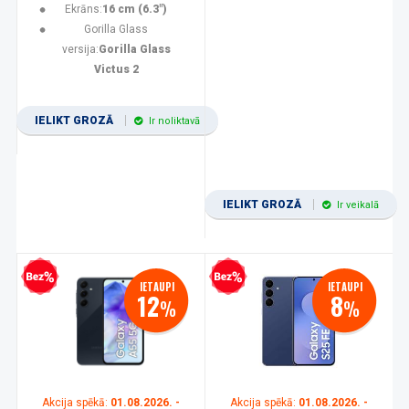
Ekrāns:
16 cm (6.3")
Gorilla Glass
versija:
Gorilla Glass
Victus 2
IELIKT GROZĀ
Ir noliktavā
IELIKT GROZĀ
Ir veikalā
zprocentu kredīts
Bezprocentu kredīts
IETAUPI
IETAUPI
12
8
%
%
Akcija spēkā:
01.08.2026. -
Akcija spēkā:
01.08.2026. -