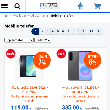
Mobilās un viediekārtas
Mobilie telefoni
Mobilie telefoni
1
2
3
4
5
6
7
8
9
10
11
zprocentu kredīts
Bezprocentu kredīts
IETAUPI
IETAUPI
7
6
%
%
Akcija spēkā:
01.08.2026. -
Akcija spēkā:
01.08.2026. -
31.08.2026.
31.08.2026.
Vai kamēr prece ir pieejama
Vai kamēr prece ir pieejama
veikalā
veikalā
119.00
335.00
€
129.00 €
€
359.00 €