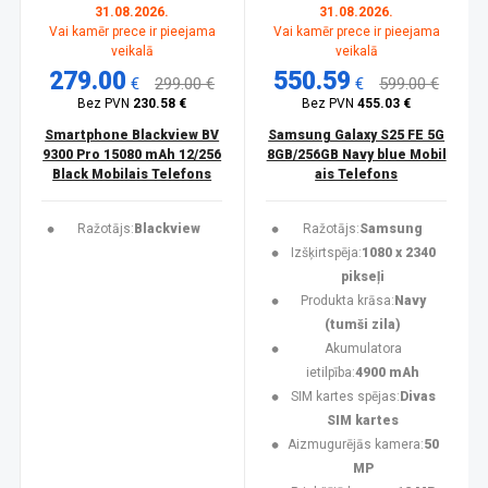
31.08.2026.
31.08.2026.
Vai kamēr prece ir pieejama
Vai kamēr prece ir pieejama
veikalā
veikalā
279.00
550.59
€
299.00 €
€
599.00 €
Bez PVN
230.58 €
Bez PVN
455.03 €
Smartphone Blackview BV
Samsung Galaxy S25 FE 5G
9300 Pro 15080 mAh 12/256
8GB/256GB Navy blue Mobil
Black Mobilais Telefons
ais Telefons
Ražotājs:
Blackview
Ražotājs:
Samsung
Izšķirtspēja:
1080 x 2340
pikseļi
Produkta krāsa:
Navy
(tumši zila)
Akumulatora
ietilpība:
4900 mAh
SIM kartes spējas:
Divas
SIM kartes
Aizmugurējās kamera:
50
MP