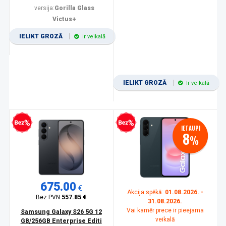
versija:
Gorilla Glass
Victus+
IELIKT GROZĀ
Ir veikalā
IELIKT GROZĀ
Ir veikalā
zprocentu kredīts
Bezprocentu kredīts
IETAUPI
8
%
675.00
€
Akcija spēkā:
01.08.2026. -
Bez PVN
557.85 €
31.08.2026.
Vai kamēr prece ir pieejama
Samsung Galaxy S26 5G 12
veikalā
GB/256GB Enterprise Editi