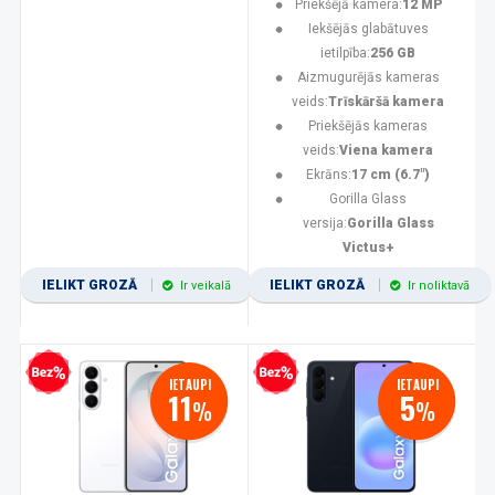
Priekšējā kamera:
12 MP
Iekšējās glabātuves
ietilpība:
256 GB
Aizmugurējās kameras
veids:
Trīskāršā kamera
Priekšējās kameras
veids:
Viena kamera
Ekrāns:
17 cm (6.7")
Gorilla Glass
versija:
Gorilla Glass
Victus+
IELIKT GROZĀ
IELIKT GROZĀ
Ir veikalā
Ir noliktavā
zprocentu kredīts
Bezprocentu kredīts
IETAUPI
IETAUPI
11
5
%
%