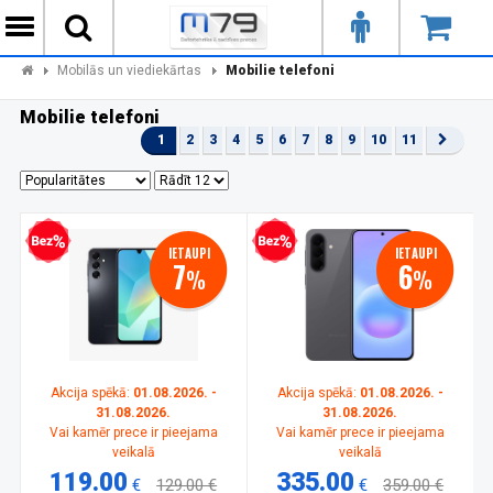
Mobilās un viediekārtas
Mobilie telefoni
Mobilie telefoni
1
2
3
4
5
6
7
8
9
10
11
zprocentu kredīts
Bezprocentu kredīts
IETAUPI
IETAUPI
7
6
%
%
Akcija spēkā:
01.08.2026. -
Akcija spēkā:
01.08.2026. -
31.08.2026.
31.08.2026.
Vai kamēr prece ir pieejama
Vai kamēr prece ir pieejama
veikalā
veikalā
119.00
335.00
€
129.00 €
€
359.00 €