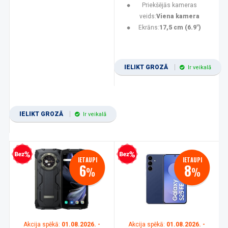
Priekšējās kameras
veids:
Viena kamera
Ekrāns:
17,5 cm (6.9")
IELIKT GROZĀ
Ir veikalā
IELIKT GROZĀ
Ir veikalā
zprocentu kredīts
Bezprocentu kredīts
IETAUPI
IETAUPI
6
8
%
%
Akcija spēkā:
01.08.2026. -
Akcija spēkā:
01.08.2026. -