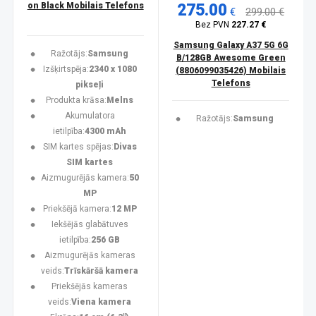
on Black Mobilais Telefons
275.00
€
299.00 €
Bez PVN
227.27 €
Samsung Galaxy A37 5G 6G
Ražotājs:
Samsung
B/128GB Awesome Green
Izšķirtspēja:
2340 x 1080
(8806099035426) Mobilais
Telefons
pikseļi
Produkta krāsa:
Melns
Akumulatora
Ražotājs:
Samsung
ietilpība:
4300 mAh
SIM kartes spējas:
Divas
SIM kartes
Aizmugurējās kamera:
50
MP
Priekšējā kamera:
12 MP
Iekšējās glabātuves
ietilpība:
256 GB
Aizmugurējās kameras
veids:
Trīskāršā kamera
Priekšējās kameras
veids:
Viena kamera