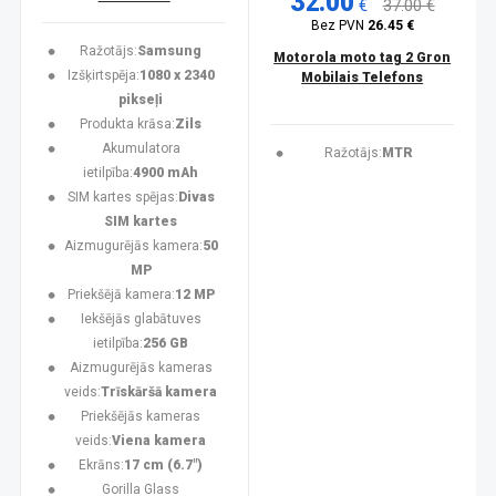
32.00
€
37.00 €
Bez PVN
26.45 €
Ražotājs:
Samsung
Motorola moto tag 2 Gron
Izšķirtspēja:
1080 x 2340
Mobilais Telefons
pikseļi
Produkta krāsa:
Zils
Akumulatora
Ražotājs:
MTR
ietilpība:
4900 mAh
SIM kartes spējas:
Divas
SIM kartes
Aizmugurējās kamera:
50
MP
Priekšējā kamera:
12 MP
Iekšējās glabātuves
ietilpība:
256 GB
Aizmugurējās kameras
veids:
Trīskāršā kamera
Priekšējās kameras
veids:
Viena kamera
Ekrāns:
17 cm (6.7")
Gorilla Glass