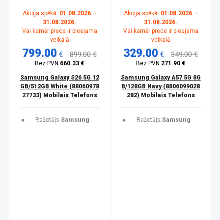
Akcija spēkā:
01.08.2026. -
Akcija spēkā:
01.08.2026. -
31.08.2026.
31.08.2026.
Vai kamēr prece ir pieejama
Vai kamēr prece ir pieejama
veikalā
veikalā
799.00
329.00
€
899.00 €
€
349.00 €
Bez PVN
660.33 €
Bez PVN
271.90 €
Samsung Galaxy S26 5G 12
Samsung Galaxy A57 5G 8G
GB/512GB White (88060978
B/128GB Navy (8806099028
27733) Mobilais Telefons
282) Mobilais Telefons
Ražotājs:
Samsung
Ražotājs:
Samsung