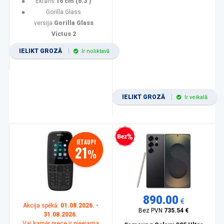
Ekrāns:
16 cm (6.3")
Gorilla Glass
versija:
Gorilla Glass
Victus 2
IELIKT GROZĀ
Ir noliktavā
IELIKT GROZĀ
Ir veikalā
Bezprocentu kredīts
IETAUPI
21
%
890.00
€
Akcija spēkā:
01.08.2026. -
Bez PVN
735.54 €
31.08.2026.
Vai kamēr prece ir pieejama