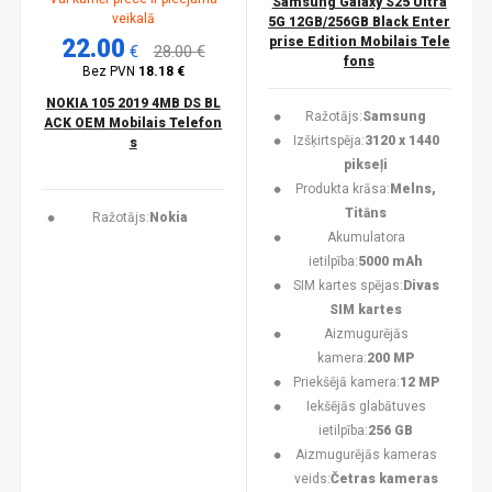
Samsung Galaxy S25 Ultra
veikalā
5G 12GB/256GB Black Enter
22.00
prise Edition Mobilais Tele
€
28.00 €
fons
Bez PVN
18.18 €
NOKIA 105 2019 4MB DS BL
Ražotājs:
Samsung
ACK OEM Mobilais Telefon
Izšķirtspēja:
3120 x 1440
s
pikseļi
Produkta krāsa:
Melns,
Titāns
Ražotājs:
Nokia
Akumulatora
ietilpība:
5000 mAh
SIM kartes spējas:
Divas
SIM kartes
Aizmugurējās
kamera:
200 MP
Priekšējā kamera:
12 MP
Iekšējās glabātuves
ietilpība:
256 GB
Aizmugurējās kameras
veids:
Četras kameras