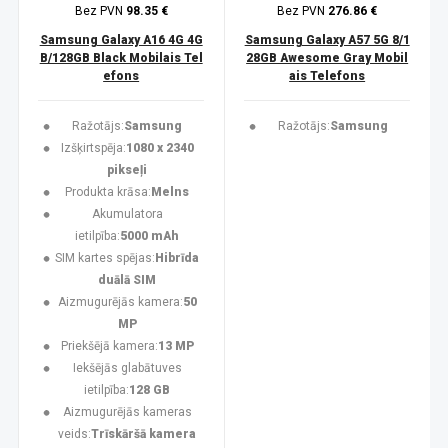
Bez PVN
98.35 €
Bez PVN
276.86 €
Samsung Galaxy A16 4G 4G
Samsung Galaxy A57 5G 8/1
B/128GB Black Mobilais Tel
28GB Awesome Gray Mobil
efons
ais Telefons
Ražotājs:
Samsung
Ražotājs:
Samsung
Izšķirtspēja:
1080 x 2340
pikseļi
Produkta krāsa:
Melns
Akumulatora
ietilpība:
5000 mAh
SIM kartes spējas:
Hibrīda
duālā SIM
Aizmugurējās kamera:
50
MP
Priekšējā kamera:
13 MP
Iekšējās glabātuves
ietilpība:
128 GB
Aizmugurējās kameras
veids:
Trīskāršā kamera