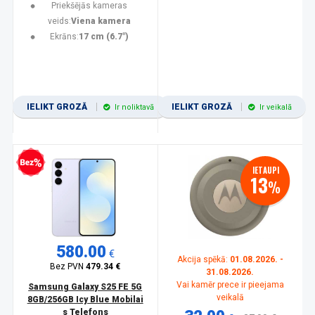
Priekšējās kameras
veids:
Viena kamera
Ekrāns:
17 cm (6.7")
IELIKT GROZĀ
IELIKT GROZĀ
Ir noliktavā
Ir veikalā
zprocentu kredīts
IETAUPI
13
%
580.00
€
Akcija spēkā:
01.08.2026. -
Bez PVN
479.34 €
31.08.2026.
Vai kamēr prece ir pieejama
Samsung Galaxy S25 FE 5G
veikalā
8GB/256GB Icy Blue Mobilai
s Telefons