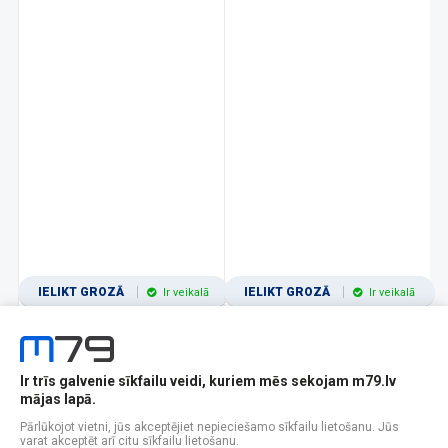
IELIKT GROZĀ
IELIKT GROZĀ
Ir veikalā
Ir veikalā
Ir trīs galvenie sīkfailu veidi, kuriem mēs sekojam m79.lv
1
2
3
4
5
6
7
8
9
10
11
mājas lapā.
Popularitātes
Rādīt 12
Pārlūkojot vietni, jūs akceptējiet nepieciešamo sīkfailu lietošanu. Jūs
varat akceptēt arī citu sīkfailu lietošanu.