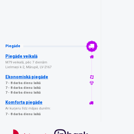
Piegāde
Piegāde veikalā
M79 veikalā, pēc 7 dienām
Lielmaņi k-2, Mārupē, LV-2167
Ekonomiskā piegāde
7 - 8 darba dienu laikā
7 - 8 darba dienu laikā
7 - 8 darba dienu laikā
Komforta piegāde
Ar kurjeru līdz mājas durvīm:
7 - 8 darba dienu laikā