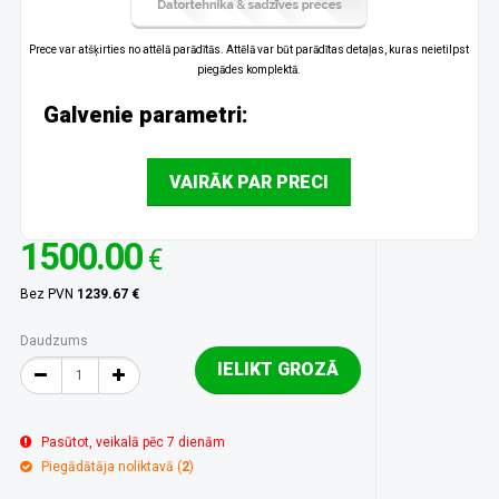
Prece var atšķirties no attēlā parādītās. Attēlā var būt parādītas detaļas, kuras neietilpst
piegādes komplektā.
Galvenie parametri:
VAIRĀK PAR PRECI
1500.00
€
Bez PVN
1239.67 €
Daudzums
IELIKT GROZĀ
Pasūtot, veikalā pēc 7 dienām
Piegādātāja noliktavā (
2
)