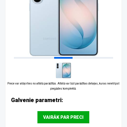
Prece var atšķirties no attēlā parādītās. Attēlā var būt parādītas detaļas, kuras neietilpst
piegādes komplektā.
Galvenie parametri:
VAIRĀK PAR PRECI