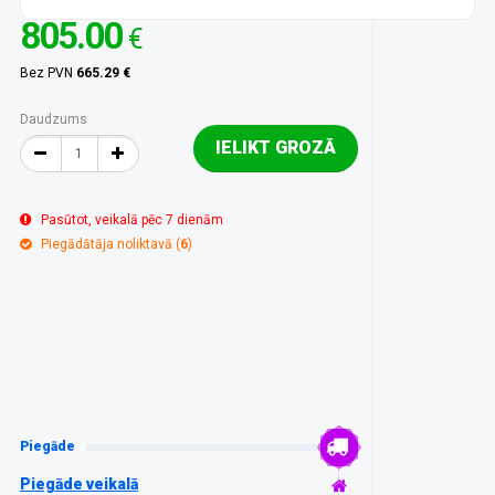
805.00
€
Bez PVN
665.29 €
Daudzums
IELIKT GROZĀ
Pasūtot, veikalā pēc 7 dienām
Piegādātāja noliktavā (
6
)
Piegāde
Piegāde veikalā