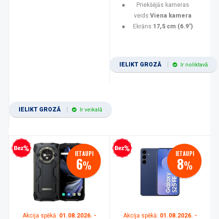
Priekšējās kameras
veids:
Viena kamera
Ekrāns:
17,5 cm (6.9")
IELIKT GROZĀ
Ir noliktavā
IELIKT GROZĀ
Ir veikalā
zprocentu kredīts
Bezprocentu kredīts
IETAUPI
IETAUPI
6
8
%
%
Akcija spēkā:
01.08.2026. -
Akcija spēkā:
01.08.2026. -