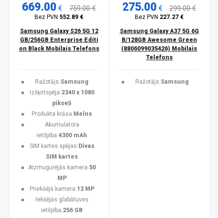
669.00
275.00
€
759.00 €
€
299.00 €
Bez PVN
552.89 €
Bez PVN
227.27 €
Samsung Galaxy S26 5G 12
Samsung Galaxy A37 5G 6G
GB/256GB Enterprise Editi
B/128GB Awesome Green
on Black Mobilais Telefons
(8806099035426) Mobilais
Telefons
Ražotājs:
Samsung
Ražotājs:
Samsung
Izšķirtspēja:
2340 x 1080
pikseļi
Produkta krāsa:
Melns
Akumulatora
ietilpība:
4300 mAh
SIM kartes spējas:
Divas
SIM kartes
Aizmugurējās kamera:
50
MP
Priekšējā kamera:
12 MP
Iekšējās glabātuves
ietilpība:
256 GB