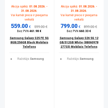
Akcija spēkā:
01.08.2026. -
Akcija spēkā:
01.08.2026. -
31.08.2026.
31.08.2026.
Vai kamēr prece ir pieejama
Vai kamēr prece ir pieejama
veikalā
veikalā
559.00
799.00
€
599.00 €
€
899.00 €
Bez PVN
461.98 €
Bez PVN
660.33 €
Samsung Galaxy S25 FE 5G
Samsung Galaxy S26 5G 12
8GB/256GB Black Mobilais
GB/512GB White (88060978
Telefons
27733) Mobilais Telefons
Ražotājs:
Samsung
Ražotājs:
Samsung