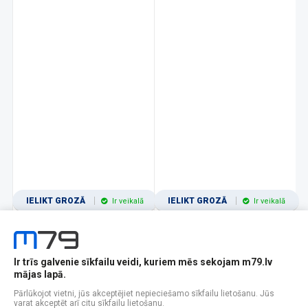
IELIKT GROZĀ
IELIKT GROZĀ
Ir veikalā
Ir veikalā
Ir trīs galvenie sīkfailu veidi, kuriem mēs sekojam m79.lv
1
2
3
4
5
6
7
8
9
10
11
mājas lapā.
Popularitātes
Rādīt 12
Pārlūkojot vietni, jūs akceptējiet nepieciešamo sīkfailu lietošanu. Jūs
varat akceptēt arī citu sīkfailu lietošanu.