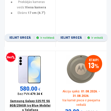
Priekšējās kameras
veids:
Viena kamera
Ekrāns:
17 cm (6.7")
IELIKT GROZĀ
IELIKT GROZĀ
Ir noliktavā
Ir veikalā
zprocentu kredīts
IETAUPI
13
%
580.00
€
Akcija spēkā:
01.08.2026. -
Bez PVN
479.34 €
31.08.2026.
Vai kamēr prece ir pieejama
Samsung Galaxy S25 FE 5G
veikalā
8GB/256GB Icy Blue Mobilai
s Telefons