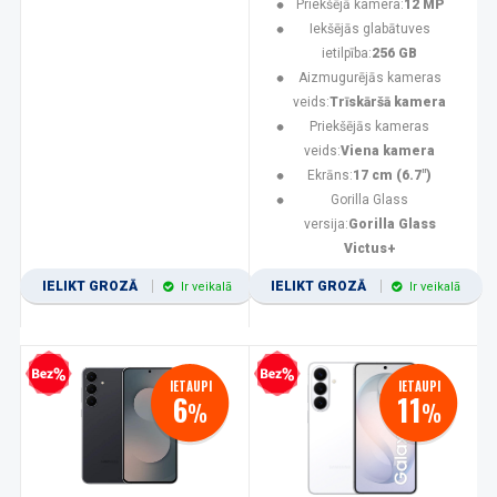
Priekšējā kamera:
12 MP
Iekšējās glabātuves
ietilpība:
256 GB
Aizmugurējās kameras
veids:
Trīskāršā kamera
Priekšējās kameras
veids:
Viena kamera
Ekrāns:
17 cm (6.7")
Gorilla Glass
versija:
Gorilla Glass
Victus+
IELIKT GROZĀ
IELIKT GROZĀ
Ir veikalā
Ir veikalā
zprocentu kredīts
Bezprocentu kredīts
IETAUPI
IETAUPI
6
11
%
%