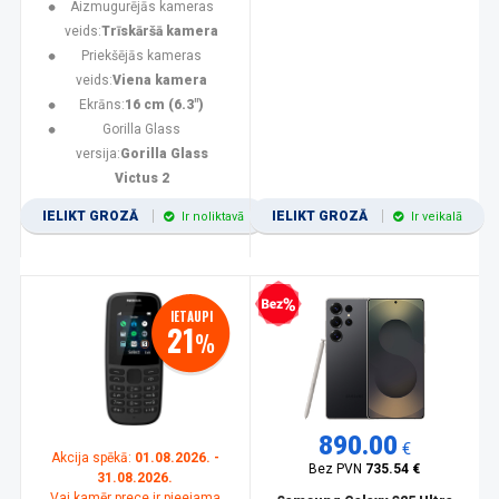
Aizmugurējās kameras
veids:
Trīskāršā kamera
Priekšējās kameras
veids:
Viena kamera
Ekrāns:
16 cm (6.3")
Gorilla Glass
versija:
Gorilla Glass
Victus 2
IELIKT GROZĀ
IELIKT GROZĀ
Ir noliktavā
Ir veikalā
Bezprocentu kredīts
IETAUPI
21
%
890.00
€
Akcija spēkā:
01.08.2026. -
Bez PVN
735.54 €
31.08.2026.
Vai kamēr prece ir pieejama