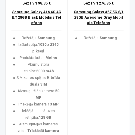
Bez PVN
98.35 €
Bez PVN
276.86 €
Samsung Galaxy A16 4G 4G
Samsung Galaxy A57 5G 8/1
B/128GB Black Mobilais Tel
28GB Awesome Gray Mobil
efons
ais Telefons
Ražotājs:
Samsung
Ražotājs:
Samsung
Izšķirtspēja:
1080 x 2340
pikseļi
Produkta krāsa:
Melns
Akumulatora
ietilpība:
5000 mAh
SIM kartes spējas:
Hibrīda
duālā SIM
Aizmugurējās kamera:
50
MP
Priekšējā kamera:
13 MP
Iekšējās glabātuves
ietilpība:
128 GB
Aizmugurējās kameras
veids:
Trīskāršā kamera