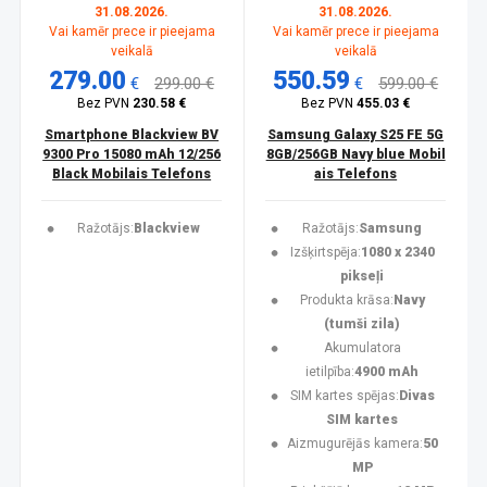
31.08.2026.
31.08.2026.
Vai kamēr prece ir pieejama
Vai kamēr prece ir pieejama
veikalā
veikalā
279.00
550.59
€
299.00 €
€
599.00 €
Bez PVN
230.58 €
Bez PVN
455.03 €
Smartphone Blackview BV
Samsung Galaxy S25 FE 5G
9300 Pro 15080 mAh 12/256
8GB/256GB Navy blue Mobil
Black Mobilais Telefons
ais Telefons
Ražotājs:
Blackview
Ražotājs:
Samsung
Izšķirtspēja:
1080 x 2340
pikseļi
Produkta krāsa:
Navy
(tumši zila)
Akumulatora
ietilpība:
4900 mAh
SIM kartes spējas:
Divas
SIM kartes
Aizmugurējās kamera:
50
MP