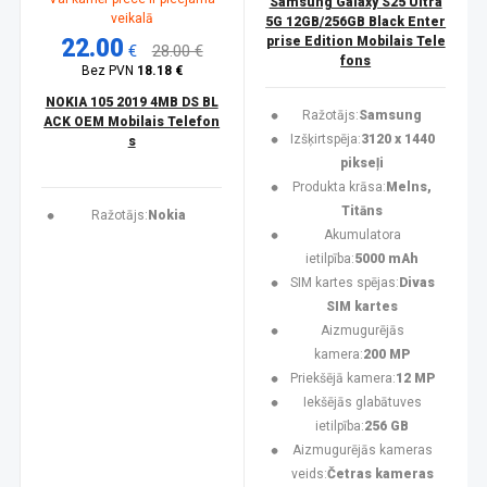
Samsung Galaxy S25 Ultra
veikalā
5G 12GB/256GB Black Enter
22.00
prise Edition Mobilais Tele
€
28.00 €
fons
Bez PVN
18.18 €
NOKIA 105 2019 4MB DS BL
Ražotājs:
Samsung
ACK OEM Mobilais Telefon
Izšķirtspēja:
3120 x 1440
s
pikseļi
Produkta krāsa:
Melns,
Titāns
Ražotājs:
Nokia
Akumulatora
ietilpība:
5000 mAh
SIM kartes spējas:
Divas
SIM kartes
Aizmugurējās
kamera:
200 MP
Priekšējā kamera:
12 MP
Iekšējās glabātuves
ietilpība:
256 GB
Aizmugurējās kameras
veids:
Četras kameras