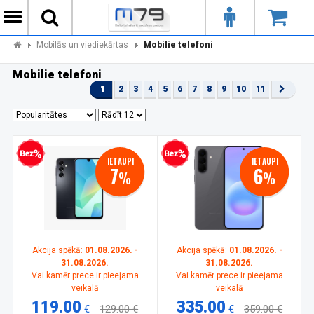
Mobilās un viediekārtas
Mobilie telefoni
Mobilie telefoni
1
2
3
4
5
6
7
8
9
10
11
zprocentu kredīts
Bezprocentu kredīts
IETAUPI
IETAUPI
7
6
%
%
Akcija spēkā:
01.08.2026. -
Akcija spēkā:
01.08.2026. -
31.08.2026.
31.08.2026.
Vai kamēr prece ir pieejama
Vai kamēr prece ir pieejama
veikalā
veikalā
119.00
335.00
€
129.00 €
€
359.00 €