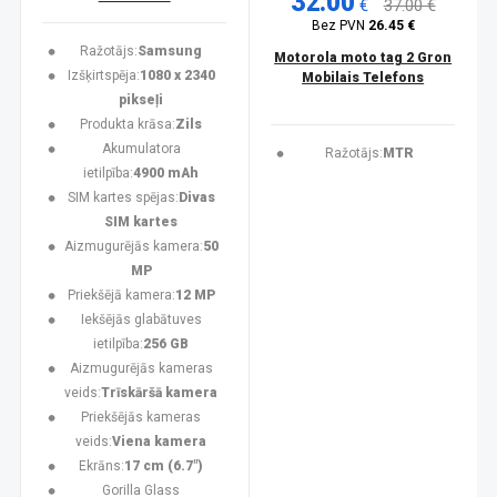
32.00
€
37.00 €
Bez PVN
26.45 €
Ražotājs:
Samsung
Motorola moto tag 2 Gron
Izšķirtspēja:
1080 x 2340
Mobilais Telefons
pikseļi
Produkta krāsa:
Zils
Akumulatora
Ražotājs:
MTR
ietilpība:
4900 mAh
SIM kartes spējas:
Divas
SIM kartes
Aizmugurējās kamera:
50
MP
Priekšējā kamera:
12 MP
Iekšējās glabātuves
ietilpība:
256 GB
Aizmugurējās kameras
veids:
Trīskāršā kamera
Priekšējās kameras
veids:
Viena kamera
Ekrāns:
17 cm (6.7")
Gorilla Glass