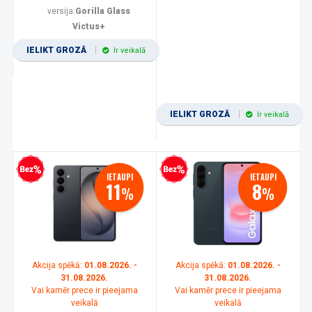
versija:
Gorilla Glass
Victus+
IELIKT GROZĀ
Ir veikalā
IELIKT GROZĀ
Ir veikalā
zprocentu kredīts
Bezprocentu kredīts
IETAUPI
IETAUPI
11
8
%
%
Akcija spēkā:
01.08.2026. -
Akcija spēkā:
01.08.2026. -
31.08.2026.
31.08.2026.
Vai kamēr prece ir pieejama
Vai kamēr prece ir pieejama
veikalā
veikalā