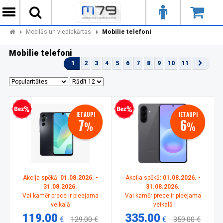
Mobilās un viediekārtas
Mobilie telefoni
Mobilie telefoni
1
2
3
4
5
6
7
8
9
10
11
zprocentu kredīts
Bezprocentu kredīts
IETAUPI
IETAUPI
7
6
%
%
Akcija spēkā:
01.08.2026. -
Akcija spēkā:
01.08.2026. -
31.08.2026.
31.08.2026.
Vai kamēr prece ir pieejama
Vai kamēr prece ir pieejama
veikalā
veikalā
119.00
335.00
€
129.00 €
€
359.00 €