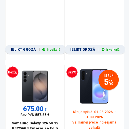
IELIKT GROZĀ
IELIKT GROZĀ
Ir veikalā
Ir veikalā
zprocentu kredīts
Bezprocentu kredīts
IETAUPI
5
%
675.00
€
Akcija spēkā:
01.08.2026. -
Bez PVN
557.85 €
31.08.2026.
Vai kamēr prece ir pieejama
Samsung Galaxy S26 5G 12
veikalā
GB/256GB Enterprise Editi