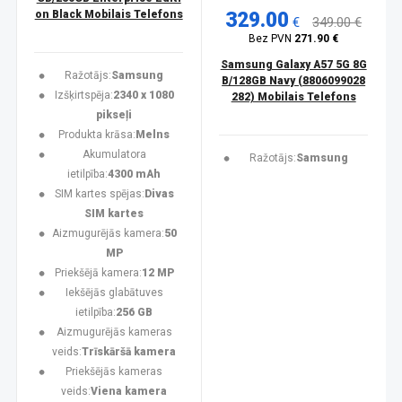
on Black Mobilais Telefons
329.00
€
349.00 €
Bez PVN
271.90 €
Samsung Galaxy A57 5G 8G
Ražotājs:
Samsung
B/128GB Navy (8806099028
Izšķirtspēja:
2340 x 1080
282) Mobilais Telefons
pikseļi
Produkta krāsa:
Melns
Akumulatora
Ražotājs:
Samsung
ietilpība:
4300 mAh
SIM kartes spējas:
Divas
SIM kartes
Aizmugurējās kamera:
50
MP
Priekšējā kamera:
12 MP
Iekšējās glabātuves
ietilpība:
256 GB
Aizmugurējās kameras
veids:
Trīskāršā kamera
Priekšējās kameras
veids:
Viena kamera