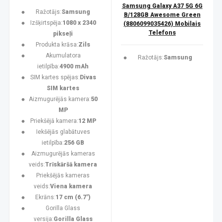
Samsung Galaxy A37 5G 6G
Ražotājs:
Samsung
B/128GB Awesome Green
Izšķirtspēja:
1080 x 2340
(8806099035426) Mobilais
Telefons
pikseļi
Produkta krāsa:
Zils
Akumulatora
Ražotājs:
Samsung
ietilpība:
4900 mAh
SIM kartes spējas:
Divas
SIM kartes
Aizmugurējās kamera:
50
MP
Priekšējā kamera:
12 MP
Iekšējās glabātuves
ietilpība:
256 GB
Aizmugurējās kameras
veids:
Trīskāršā kamera
Priekšējās kameras
veids:
Viena kamera
Ekrāns:
17 cm (6.7")
Gorilla Glass
versija:
Gorilla Glass