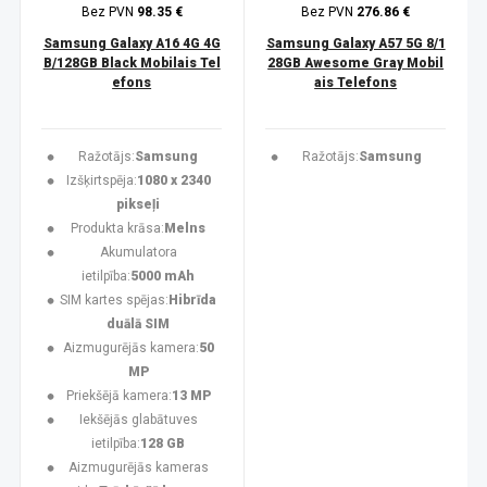
Bez PVN
98.35 €
Bez PVN
276.86 €
Samsung Galaxy A16 4G 4G
Samsung Galaxy A57 5G 8/1
B/128GB Black Mobilais Tel
28GB Awesome Gray Mobil
efons
ais Telefons
Ražotājs:
Samsung
Ražotājs:
Samsung
Izšķirtspēja:
1080 x 2340
pikseļi
Produkta krāsa:
Melns
Akumulatora
ietilpība:
5000 mAh
SIM kartes spējas:
Hibrīda
duālā SIM
Aizmugurējās kamera:
50
MP
Priekšējā kamera:
13 MP
Iekšējās glabātuves
ietilpība:
128 GB
Aizmugurējās kameras