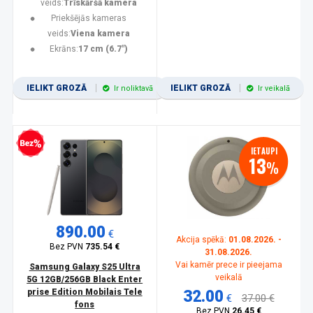
veids:
Trīskāršā kamera
Priekšējās kameras
veids:
Viena kamera
Ekrāns:
17 cm (6.7")
IELIKT GROZĀ
IELIKT GROZĀ
Ir noliktavā
Ir veikalā
zprocentu kredīts
IETAUPI
13
%
890.00
€
Akcija spēkā:
01.08.2026. -
Bez PVN
735.54 €
31.08.2026.
Vai kamēr prece ir pieejama
Samsung Galaxy S25 Ultra
veikalā
5G 12GB/256GB Black Enter
prise Edition Mobilais Tele
32.00
€
37.00 €
fons
Bez PVN
26.45 €