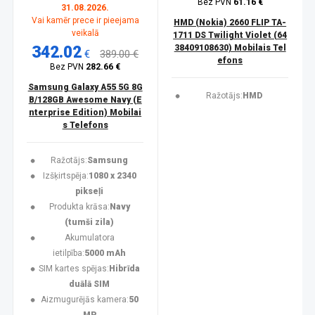
Bez PVN
61.16 €
31.08.2026.
Vai kamēr prece ir pieejama
HMD (Nokia) 2660 FLIP TA-
veikalā
1711 DS Twilight Violet (64
342.02
38409108630) Mobilais Tel
€
389.00 €
efons
Bez PVN
282.66 €
Samsung Galaxy A55 5G 8G
Ražotājs:
HMD
B/128GB Awesome Navy (E
nterprise Edition) Mobilai
s Telefons
Ražotājs:
Samsung
Izšķirtspēja:
1080 x 2340
pikseļi
Produkta krāsa:
Navy
(tumši zila)
Akumulatora
ietilpība:
5000 mAh
SIM kartes spējas:
Hibrīda
duālā SIM
Aizmugurējās kamera:
50