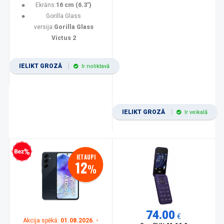
Ekrāns:
16 cm (6.3")
Gorilla Glass
versija:
Gorilla Glass
Victus 2
IELIKT GROZĀ
Ir noliktavā
IELIKT GROZĀ
Ir veikalā
zprocentu kredīts
IETAUPI
12
%
74.00
€
Akcija spēkā:
01.08.2026. -