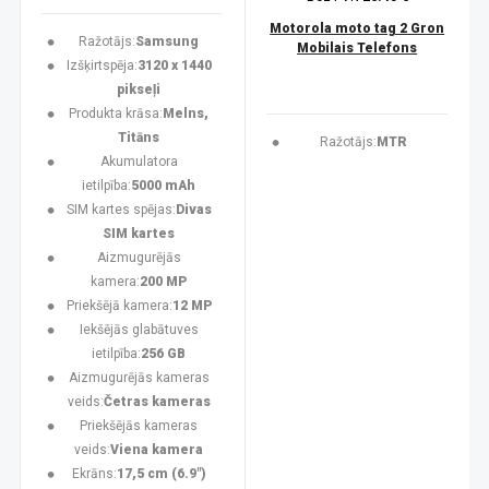
Motorola moto tag 2 Gron
Ražotājs:
Samsung
Mobilais Telefons
Izšķirtspēja:
3120 x 1440
pikseļi
Produkta krāsa:
Melns,
Titāns
Ražotājs:
MTR
Akumulatora
ietilpība:
5000 mAh
SIM kartes spējas:
Divas
SIM kartes
Aizmugurējās
kamera:
200 MP
Priekšējā kamera:
12 MP
Iekšējās glabātuves
ietilpība:
256 GB
Aizmugurējās kameras
veids:
Četras kameras
Priekšējās kameras
veids:
Viena kamera
Ekrāns:
17,5 cm (6.9")