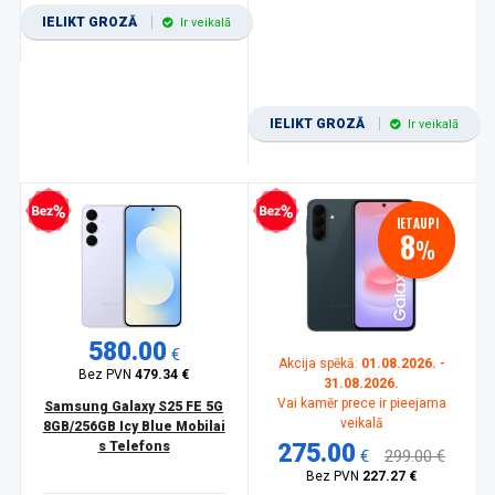
IELIKT GROZĀ
Ir veikalā
IELIKT GROZĀ
Ir veikalā
zprocentu kredīts
Bezprocentu kredīts
IETAUPI
8
%
580.00
€
Akcija spēkā:
01.08.2026. -
Bez PVN
479.34 €
31.08.2026.
Vai kamēr prece ir pieejama
Samsung Galaxy S25 FE 5G
veikalā
8GB/256GB Icy Blue Mobilai
s Telefons
275.00
€
299.00 €
Bez PVN
227.27 €