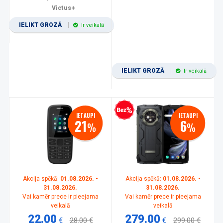
Victus+
IELIKT GROZĀ
Ir veikalā
IELIKT GROZĀ
Ir veikalā
Bezprocentu kredīts
IETAUPI
IETAUPI
21
6
%
%
Akcija spēkā:
01.08.2026. -
Akcija spēkā:
01.08.2026. -
31.08.2026.
31.08.2026.
Vai kamēr prece ir pieejama
Vai kamēr prece ir pieejama
veikalā
veikalā
22.00
279.00
€
28.00 €
€
299.00 €