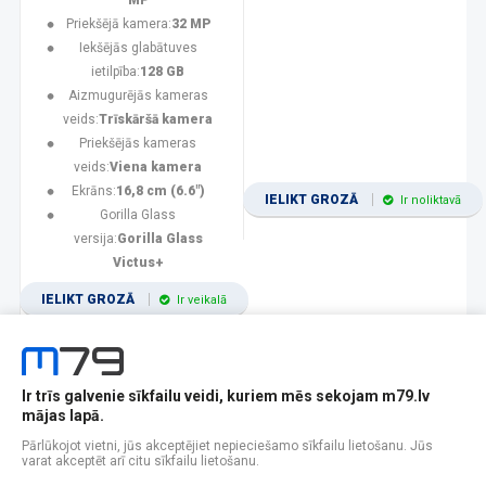
MP
Priekšējā kamera:
32 MP
Iekšējās glabātuves
ietilpība:
128 GB
Aizmugurējās kameras
veids:
Trīskāršā kamera
Priekšējās kameras
veids:
Viena kamera
Ekrāns:
16,8 cm (6.6")
IELIKT GROZĀ
Ir noliktavā
Gorilla Glass
versija:
Gorilla Glass
Victus+
IELIKT GROZĀ
Ir veikalā
Ir trīs galvenie sīkfailu veidi, kuriem mēs sekojam m79.lv
1
2
3
4
5
6
7
8
9
10
11
mājas lapā.
Popularitātes
Rādīt 12
Pārlūkojot vietni, jūs akceptējiet nepieciešamo sīkfailu lietošanu. Jūs
varat akceptēt arī citu sīkfailu lietošanu.