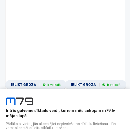
IELIKT GROZĀ
IELIKT GROZĀ
Ir veikalā
Ir veikalā
Ir trīs galvenie sīkfailu veidi, kuriem mēs sekojam m79.lv
1
2
3
4
5
6
7
8
9
10
11
mājas lapā.
Popularitātes
Rādīt 12
Pārlūkojot vietni, jūs akceptējiet nepieciešamo sīkfailu lietošanu. Jūs
varat akceptēt arī citu sīkfailu lietošanu.