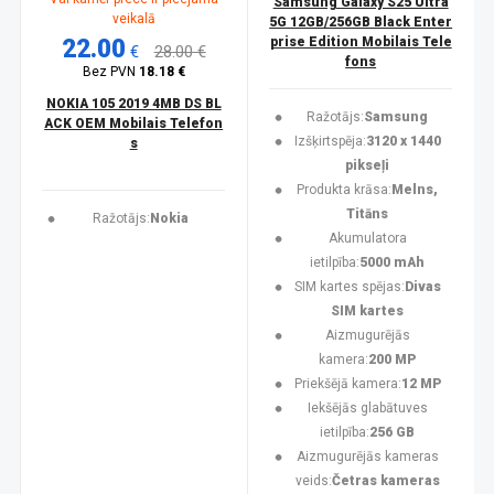
Samsung Galaxy S25 Ultra
veikalā
5G 12GB/256GB Black Enter
22.00
prise Edition Mobilais Tele
€
28.00 €
fons
Bez PVN
18.18 €
NOKIA 105 2019 4MB DS BL
Ražotājs:
Samsung
ACK OEM Mobilais Telefon
Izšķirtspēja:
3120 x 1440
s
pikseļi
Produkta krāsa:
Melns,
Titāns
Ražotājs:
Nokia
Akumulatora
ietilpība:
5000 mAh
SIM kartes spējas:
Divas
SIM kartes
Aizmugurējās
kamera:
200 MP
Priekšējā kamera:
12 MP
Iekšējās glabātuves
ietilpība:
256 GB
Aizmugurējās kameras
veids:
Četras kameras