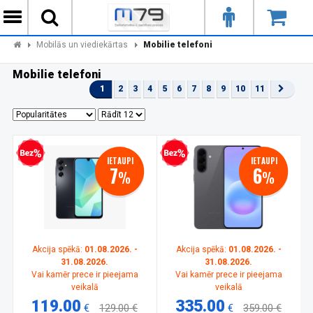
Mobilās un viediekārtas
Mobilie telefoni
Mobilie telefoni
1
2
3
4
5
6
7
8
9
10
11
zprocentu kredīts
Bezprocentu kredīts
IETAUPI
IETAUPI
7
6
%
%
Akcija spēkā:
01.08.2026. -
Akcija spēkā:
01.08.2026. -
31.08.2026.
31.08.2026.
Vai kamēr prece ir pieejama
Vai kamēr prece ir pieejama
veikalā
veikalā
119.00
335.00
€
129.00 €
€
359.00 €