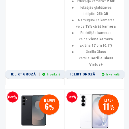
Priekšējā kamera:
12 MP
Iekšējās glabātuves
ietilpība:
256 GB
Aizmugurējās kameras
veids:
Trīskāršā kamera
Priekšējās kameras
veids:
Viena kamera
Ekrāns:
17 cm (6.7")
Gorilla Glass
versija:
Gorilla Glass
Victus+
IELIKT GROZĀ
IELIKT GROZĀ
Ir veikalā
Ir veikalā
zprocentu kredīts
Bezprocentu kredīts
IETAUPI
IETAUPI
6
11
%
%