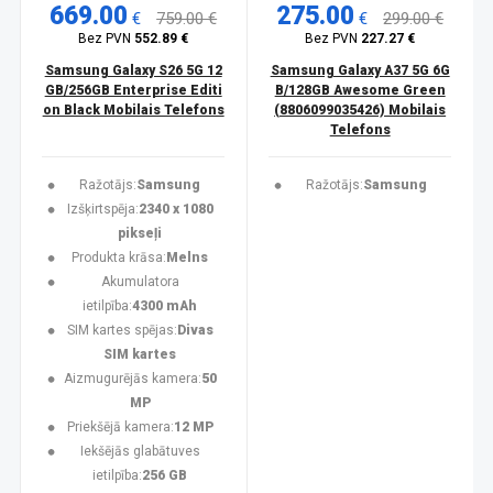
669.00
275.00
€
759.00 €
€
299.00 €
Bez PVN
552.89 €
Bez PVN
227.27 €
Samsung Galaxy S26 5G 12
Samsung Galaxy A37 5G 6G
GB/256GB Enterprise Editi
B/128GB Awesome Green
on Black Mobilais Telefons
(8806099035426) Mobilais
Telefons
Ražotājs:
Samsung
Ražotājs:
Samsung
Izšķirtspēja:
2340 x 1080
pikseļi
Produkta krāsa:
Melns
Akumulatora
ietilpība:
4300 mAh
SIM kartes spējas:
Divas
SIM kartes
Aizmugurējās kamera:
50
MP
Priekšējā kamera:
12 MP
Iekšējās glabātuves
ietilpība:
256 GB