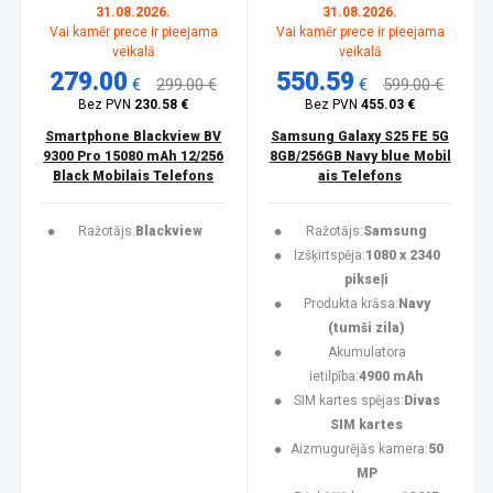
31.08.2026.
31.08.2026.
Vai kamēr prece ir pieejama
Vai kamēr prece ir pieejama
veikalā
veikalā
279.00
550.59
€
299.00 €
€
599.00 €
Bez PVN
230.58 €
Bez PVN
455.03 €
Smartphone Blackview BV
Samsung Galaxy S25 FE 5G
9300 Pro 15080 mAh 12/256
8GB/256GB Navy blue Mobil
Black Mobilais Telefons
ais Telefons
Ražotājs:
Blackview
Ražotājs:
Samsung
Izšķirtspēja:
1080 x 2340
pikseļi
Produkta krāsa:
Navy
(tumši zila)
Akumulatora
ietilpība:
4900 mAh
SIM kartes spējas:
Divas
SIM kartes
Aizmugurējās kamera:
50
MP