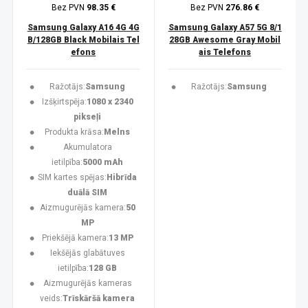
Bez PVN
98.35 €
Bez PVN
276.86 €
Samsung Galaxy A16 4G 4G
Samsung Galaxy A57 5G 8/1
B/128GB Black Mobilais Tel
28GB Awesome Gray Mobil
efons
ais Telefons
Ražotājs:
Samsung
Ražotājs:
Samsung
Izšķirtspēja:
1080 x 2340
pikseļi
Produkta krāsa:
Melns
Akumulatora
ietilpība:
5000 mAh
SIM kartes spējas:
Hibrīda
duālā SIM
Aizmugurējās kamera:
50
MP
Priekšējā kamera:
13 MP
Iekšējās glabātuves
ietilpība:
128 GB
Aizmugurējās kameras
veids:
Trīskāršā kamera