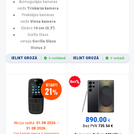
Aizmugurējās kameras
veids:
Trīskāršā kamera
Priekšējās kameras
veids:
Viena kamera
Ekrāns:
16 cm (6.3")
Gorilla Glass
versija:
Gorilla Glass
Victus 2
IELIKT GROZĀ
IELIKT GROZĀ
Ir noliktavā
Ir veikalā
Bezprocentu kredīts
IETAUPI
21
%
890.00
€
Akcija spēkā:
01.08.2026. -
Bez PVN
735.54 €
31.08.2026.
Vai kamēr prece ir pieejama