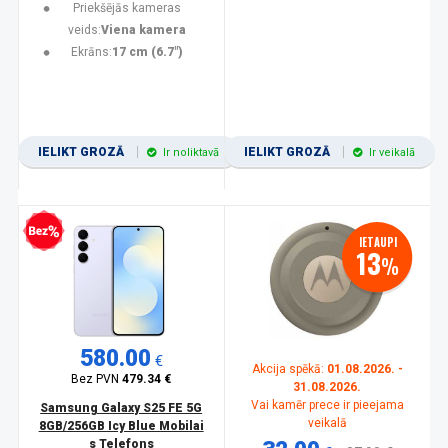
Priekšējās kameras
veids:
Viena kamera
Ekrāns:
17 cm (6.7")
IELIKT GROZĀ
IELIKT GROZĀ
Ir noliktavā
Ir veikalā
zprocentu kredīts
IETAUPI
13
%
580.00
€
Akcija spēkā:
01.08.2026. -
Bez PVN
479.34 €
31.08.2026.
Vai kamēr prece ir pieejama
Samsung Galaxy S25 FE 5G
veikalā
8GB/256GB Icy Blue Mobilai
s Telefons