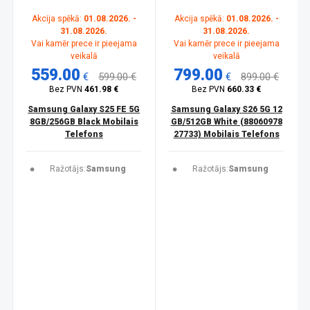
Akcija spēkā:
01.08.2026. -
Akcija spēkā:
01.08.2026. -
31.08.2026.
31.08.2026.
Vai kamēr prece ir pieejama
Vai kamēr prece ir pieejama
veikalā
veikalā
559.00
799.00
€
599.00 €
€
899.00 €
Bez PVN
461.98 €
Bez PVN
660.33 €
Samsung Galaxy S25 FE 5G
Samsung Galaxy S26 5G 12
8GB/256GB Black Mobilais
GB/512GB White (88060978
Telefons
27733) Mobilais Telefons
Ražotājs:
Samsung
Ražotājs:
Samsung