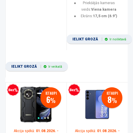
Priekšējās kameras
veids:
Viena kamera
Ekrāns:
17,5 cm (6.9")
IELIKT GROZĀ
Ir noliktavā
IELIKT GROZĀ
Ir veikalā
zprocentu kredīts
Bezprocentu kredīts
IETAUPI
IETAUPI
6
8
%
%
Akcija spēkā:
01.08.2026. -
Akcija spēkā:
01.08.2026. -