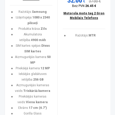
32.00
€
37.00 €
Bez PVN
26.45 €
Ražotājs:
Samsung
Motorola moto tag 2 Gron
Izšķirtspēja:
1080 x 2340
Mobilais Telefons
pikseļi
Produkta krāsa:
Zils
Akumulatora
Ražotājs:
MTR
ietilpība:
4900 mAh
SIM kartes spējas:
Divas
SIM kartes
Aizmugurējās kamera:
50
MP
Priekšējā kamera:
12 MP
Iekšējās glabātuves
ietilpība:
256 GB
Aizmugurējās kameras
veids:
Trīskāršā kamera
Priekšējās kameras
veids:
Viena kamera
Ekrāns:
17 cm (6.7")
Gorilla Glass