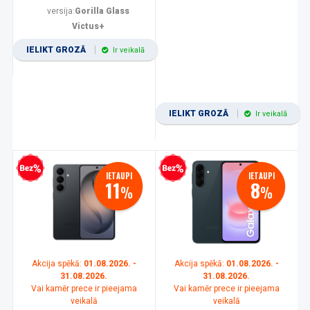
versija:
Gorilla Glass
Victus+
IELIKT GROZĀ
Ir veikalā
IELIKT GROZĀ
Ir veikalā
zprocentu kredīts
Bezprocentu kredīts
IETAUPI
IETAUPI
11
8
%
%
Akcija spēkā:
01.08.2026. -
Akcija spēkā:
01.08.2026. -
31.08.2026.
31.08.2026.
Vai kamēr prece ir pieejama
Vai kamēr prece ir pieejama
veikalā
veikalā