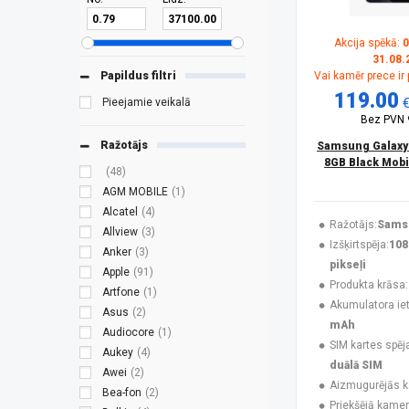
Akcija spēkā:
0
31.08.
Papildus filtri
Vai kamēr prece ir
119.00
Pieejamie veikalā
Bez PVN
Ražotājs
Samsung Galaxy
8GB Black Mobi
(48)
AGM MOBILE
(1)
Alcatel
(4)
Ražotājs:
Sams
Allview
(3)
Izšķirtspēja:
108
Anker
(3)
pikseļi
Apple
(91)
Produkta krāsa:
Artfone
(1)
Akumulatora ieti
Asus
(2)
mAh
Audiocore
(1)
SIM kartes spēj
Aukey
(4)
duālā SIM
Awei
(2)
Aizmugurējās 
Bea-fon
(2)
Priekšējā kamer