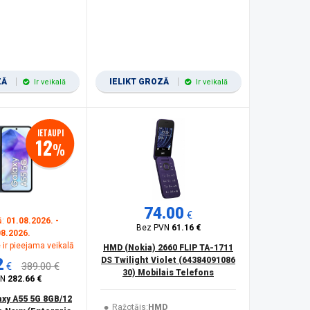
ZĀ
IELIKT GROZĀ
Ir veikalā
Ir veikalā
IETAUPI
12
%
74.00
€
ā:
01.08.2026. -
Bez PVN
61.16 €
08.2026.
 ir pieejama veikalā
HMD (Nokia) 2660 FLIP TA-1711
2
DS Twilight Violet (64384091086
€
389.00 €
30) Mobilais Telefons
VN
282.66 €
xy A55 5G 8GB/12
Ražotājs:
HMD