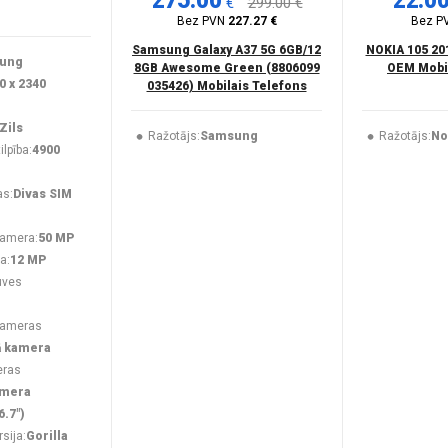
275.00
22.0
€
299.00 €
Bez PVN
227.27 €
Bez P
Samsung Galaxy A37 5G 6GB/12
NOKIA 105 20
ung
8GB Awesome Green (8806099
OEM Mobil
0 x 2340
035426) Mobilais Telefons
Zils
Ražotājs:
Samsung
Ražotājs:
No
lpība:
4900
as:
Divas SIM
kamera:
50 MP
a:
12 MP
uves
kameras
ā kamera
eras
amera
6.7")
rsija:
Gorilla