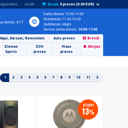
eģistrēties
Ienākt
Grozā:
0
preces (
0.00
EUR)
Darba dienās 10:00-19:00
1
Sestdienās 11:00-16:00
ba dienās: 8-17
Svētdienās slēgts
Serviss darba dienās:
10:00-17:00
Mājai, Dārzam, Remontam
Auto preces
Brendi
Ziemas
ZOO
Visas
Akcijas
Sports
preces
preces
1
2
3
4
5
6
7
8
9
10
11
IETAUPI
13
%