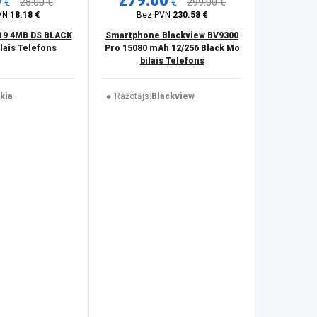
0
279.00
€
28.00 €
€
299.00 €
VN
18.18 €
Bez PVN
230.58 €
19 4MB DS BLACK
Smartphone Blackview BV9300
ais Telefons
Pro 15080 mAh 12/256 Black Mo
bilais Telefons
kia
Ražotājs:
Blackview