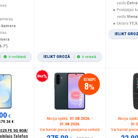
veids:
Četra
uves
Priekšējās 
veids:
Viena
kameras
Ekrāns:
17,5
ā kamera
eras
IELIKT GRO
amera
6.7")
IELIKT GROZĀ
Ir noliktavā
Ir veikalā
Bezprocentu kredīts
IETAUPI
8
%
00
€
Akcija spēkā:
01.08.2026. -
Akcija spēk
479.34 €
31.08.2026.
31.
Vai kamēr prece ir pieejama veikalā
Vai kamēr prece
S25 FE 5G 8GB/
obilais Telefon