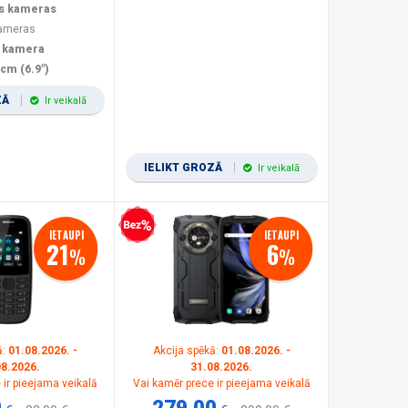
s kameras
kameras
 kamera
 cm (6.9")
ZĀ
Ir veikalā
IELIKT GROZĀ
Ir veikalā
Bezprocentu kredīts
IETAUPI
IETAUPI
21
6
%
%
ā:
01.08.2026. -
Akcija spēkā:
01.08.2026. -
08.2026.
31.08.2026.
 ir pieejama veikalā
Vai kamēr prece ir pieejama veikalā