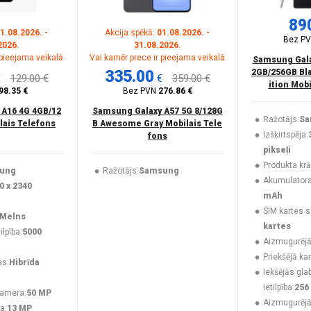
89
1.08.2026. -
Akcija spēkā:
01.08.2026. -
Bez P
2026.
31.08.2026.
 pieejama veikalā
Vai kamēr prece ir pieejama veikalā
Samsung Galax
335.00
2GB/256GB Bla
€
129.00 €
€
359.00 €
ition Mob
98.35 €
Bez PVN
276.86 €
 A16 4G 4GB/12
Samsung Galaxy A57 5G 8/128G
Ražotājs:
Sa
lais Telefons
B Awesome Gray Mobilais Tele
Izšķirtspēja:
fons
pikseļi
Produkta krā
ung
Ražotājs:
Samsung
Akumulatora 
0 x 2340
mAh
SIM kartes s
Melns
kartes
lpība:
5000
Aizmugurējā
Priekšējā ka
as:
Hibrīda
Iekšējās gla
ietilpība:
256
kamera:
50 MP
Aizmugurēj
a:
13 MP