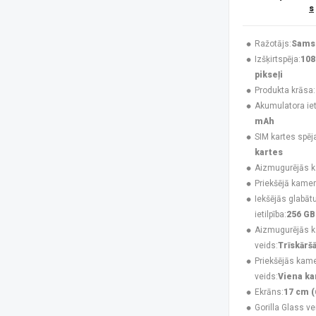
s
Huawei
(4)
Infinix
(4)
Jabra
(3)
Ražotājs:
Sams
Karl Lagerfeld
(3)
Izšķirtspēja:
108
Krusell
(1)
pikseļi
Maclean
(1)
Produkta krāsa:
MAXCOM
(20)
Akumulatora ieti
MesMed
(1)
mAh
Mitel
(4)
SIM kartes spēj
Motorola
(8)
kartes
Motorola Mobility
(2)
Aizmugurējās 
Motorola XT2621
(1)
Priekšējā kamer
MTR
(1)
Iekšējās glabāt
MyPhone
(34)
ietilpība:
256 GB
Navilock
(1)
Aizmugurējās 
No name
(1)
veids:
Trīskārš
Nokia
(16)
Priekšējās kam
NoName
(1)
veids:
Viena k
Nothing
(7)
Ekrāns:
17 cm (
Nubia
(3)
Gorilla Glass ve