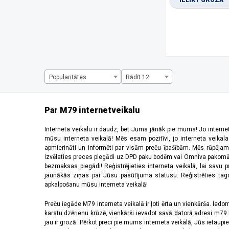
IELIKT GROZĀ
1334 x 750 pikseļi
(1)
1344 x 2992 pikseļi
(1)
1440 x 720 pikseļi
(3)
1600 x 720 pikseļi
(1)
1612 x 720 pikseļi
(1)
1650 x 720 pikseļi
(1)
1660 x 720 pikseļi
(2)
Popularitātes
Rādīt 12
2184 x 1968 pikseļi
(5)
220 x 176 pikseļi
(2)
2340 x 1080 pikseļi
(28)
Par M79 internetveikalu
2392 x 1080 pikseļi
(2)
240 x 320 pikseļi
(5)
Interneta veikalu ir daudz, bet Jums jānāk pie mums! Jo interne
mūsu interneta veikalā! Mēs esam pozitīvi, jo interneta veikal
2400 x 1080 pikseļi
(8)
apmierināti un informēti par visām preču īpašībām. Mēs rūpējam
2408 x 1080 pikseļi
(5)
izvēlaties preces piegādi uz DPD paku bodēm vai Omniva pakomātiem,
2412 x 1080 pikseļi
(6)
bezmaksas piegādi! Reģistrējieties interneta veikalā, lai savu 
2440 x 2240 pikseļi
(2)
jaunākās ziņas par Jūsu pasūtījuma statusu. Reģistrēties tagad
apkalpošanu mūsu interneta veikalā!
2448 x 1080 pikseļi
(1)
2510 x 1156 pikseļi
(1)
Preču iegāde M79 interneta veikalā ir ļoti ērta un vienkārša. Iedomā
2520 x 1080 pikseļi
(4)
karstu dzērienu krūzē, vienkārši ievadot savā datorā adresi m79.lv
2532 x 1170 pikseļi
(11)
jau ir grozā. Pērkot preci pie mums interneta veikalā, Jūs ietaupi