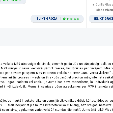
Ir noliktavā
Gorilla Glass
Glass Vict
IELIKT GROZĀ
IELIKT GRO
Ir veikalā
ta veikala M79 atsaucīgie darbinieki, vienmēr gaida Jūs un būs priecīgi dalīties
a M79 mērķis ir nevis vienkārši pārdot preces, bet rūpēties par pircējiem. Mēs 
ies par saviem pircējiem M79 interneta veikalā no pirmā Jūsu veiktā „klikšķa” u
 arī šis process ir viegls un ātrs - Jūs pasūtiet preci un mēs, interneta veikala
preču iegādi padarītu vēl ērtāku, jo Jums būs savs menedžeris, lai individuāli a
 ir vēl izdevīgāk! Mums ir svarīgas Jūsu atsauksmes par M79 interneta veikal
jieties - laukā ir auksts laiks un Jums jāvelk vairākas drēbju kārtas, jādodas laukā,
 – uzreiz nokļūstiet pie mums interneta veikalā! Mierīgi, bez steigas, nestāvot ga
et savu laiku, jo pirkumus variet veikt 24 stundas diennaktī, Jums ērtā laikā! Viss 