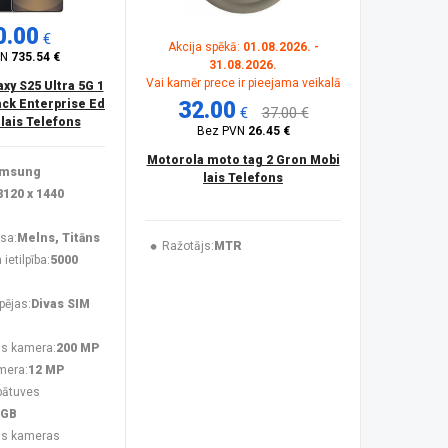
0.00
€
Akcija spēkā:
01.08.2026. -
VN
735.54 €
31.08.2026.
Vai kamēr prece ir pieejama veikalā
y S25 Ultra 5G 1
ck Enterprise Ed
32.00
€
37.00 €
ilais Telefons
Bez PVN
26.45 €
Motorola moto tag 2 Gron Mobi
msung
lais Telefons
3120 x 1440
sa:
Melns, Titāns
Ražotājs:
MTR
ietilpība:
5000
pējas:
Divas SIM
s kamera:
200 MP
mera:
12 MP
bātuves
 GB
ās kameras