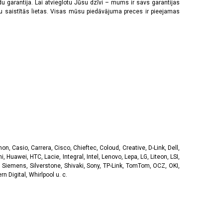
u garantija. Lai atvieglotu Jūsu dzīvi – mums ir savs garantijas
ju saistītās lietas. Visas mūsu piedāvājuma preces ir pieejamas
, Casio, Carrera, Cisco, Chieftec, Coloud, Creative, D-Link, Dell,
, Huawei, HTC, Lacie, Integral, Intel, Lenovo, Lepa, LG, Liteon, LSI,
 Siemens, Silverstone, Shivaki, Sony, TP-Link, TomTom, OCZ, OKI,
 Digital, Whirlpool u. c.