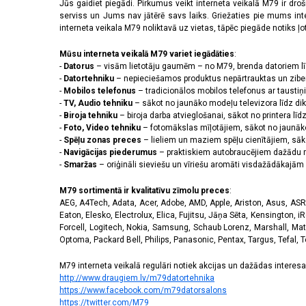
2556 x 1179 pikseļi
(14)
Jūs gaidiet piegādi. Pirkumus veikt interneta veikalā M79 ir dr
serviss un Jums nav jātērē savs laiks. Griežaties pie mums int
2608 x 1200 pikseļi
(2)
interneta veikala M79 noliktavā uz vietas, tāpēc piegāde notiks ļoti
2622 x 1206 pikseļi
(3)
2640 x 1080 pikseļi
(3)
Mūsu interneta veikalā M79 variet iegādāties
:
2670 x 1200 pikseļi
(3)
-
Datorus
– visām lietotāju gaumēm – no M79, brenda datoriem l
2712 x 1220 pikseļi
(8)
-
Datortehniku
– nepieciešamos produktus nepārtrauktas un zibe
-
Mobilos telefonus
– tradicionālos mobilos telefonus ar tausti
2772 x 1280 pikseļi
(1)
-
TV, Audio tehniku
– sākot no jaunāko modeļu televizora līdz di
2778 x 1284 pikseļi
(5)
-
Biroja tehniku
– biroja darba atvieglošanai, sākot no printera lī
2780 x 1264 pikseļi
(1)
-
Foto, Video tehniku
– fotomākslas mīļotājiem, sākot no jaunāk
2796 x 1290 pikseļi
(11)
-
Spēļu zonas preces
– lieliem un maziem spēļu cienītājiem, sāk
2800 x 1272 pikseļi
(1)
-
Navigācijas piederumus
– praktiskiem autobraucējiem dažādu m
-
Smaržas
– oriģināli sieviešu un vīriešu aromāti visdažādākaj
2800 x 1280 pikseļi
(2)
2844 x 1260 pikseļi
(1)
M79 sortimentā ir kvalitatīvu zīmolu preces
:
2868 x 1320 pikseļi
(3)
AEG, A4Tech, Adata, Acer, Adobe, AMD, Apple, Ariston, Asus, ASRoc
3120 x 1440 pikseļi
(42)
Eaton, Elesko, Electrolux, Elica, Fujitsu, Jāņa Sēta, Kensington, iR
320 x 240 pikseļi
(14)
Forcell, Logitech, Nokia, Samsung, Schaub Lorenz, Marshall, Mat
Optoma, Packard Bell, Philips, Panasonic, Pentax, Targus, Tefal, 
3200 x 1140 pikseļi
(1)
3200 x 1440 pikseļi
(1)
M79 interneta veikalā regulāri notiek akcijas un dažādas interesan
720 x 1600 pikseļi
(2)
http://www.draugiem.lv/m79datortehnika
https://www.facebook.com/m79datorsalons
https://twitter.com/M79
Skārienjūtīgais