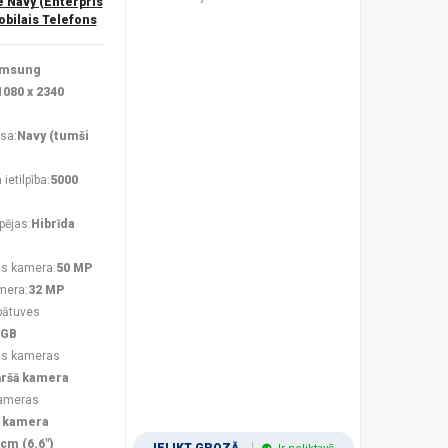
Navy (Enterpris
obilais Telefons
msung
1080 x 2340
sa:
Navy (tumši
ietilpība:
5000
pējas:
Hibrīda
s kamera:
50 MP
mera:
32 MP
bātuves
 GB
ās kameras
āršā kamera
kameras
 kamera
 cm (6.6")