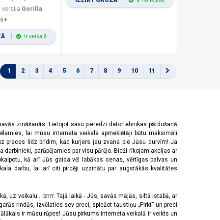
IELIKT GROZĀ
Ir noliktavā
 versija:
Gorilla
us+
ZĀ
Ir veikalā
1
2
3
4
5
6
7
8
9
10
11
 savās zināšanās. Lietojot savu pieredzi datortehnikas pārdošanā
vēlamies, lai mūsu interneta veikala apmeklētāji būtu maksimāli
z preces līdz brīdim, kad kurjers jau zvana pie Jūsu durvīm! Ja
 darbinieki, parūpējamies par visu pārējo. Bieži rīkojam akcijas ar
pkalpotu, kā arī Jūs gaida vēl labākas cenas, vērtīgas balvas un
a darbu, lai arī citi pircēji uzzinātu par augstākās kvalitātes
 uz veikalu... brrrr. Tajā laikā - Jūs, savās mājās, siltā istabā, ar
rās rindās, izvēlaties sev preci, spiežot taustiņu „Pirkt” un preci
tālākais ir mūsu rūpes! Jūsu pirkums interneta veikalā ir veikts un