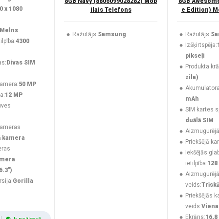
8GB Navy (8806099028282) Mob
8GB Awesome 
0 x 1080
ilais Telefons
e Edition) M
Melns
Ražotājs:
Samsung
Ražotājs:
Sa
lpība:
4300
Izšķirtspēja:
pikseļi
as:
Divas SIM
Produkta krā
zila)
kamera:
50 MP
Akumulatora 
a:
12 MP
mAh
uves
SIM kartes s
duālā SIM
kameras
Aizmugurējā
ā kamera
Priekšējā ka
eras
Iekšējās gla
amera
ietilpība:
128
6.3")
Aizmugurēj
rsija:
Gorilla
veids:
Trīsk
Priekšējās 
veids:
Viena
Ekrāns:
16,8