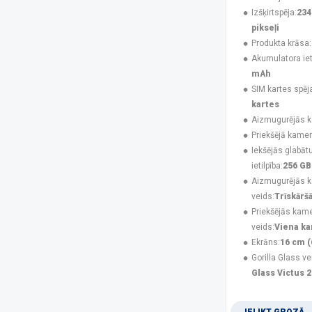
UleFone
(50)
Izšķirtspēja:
234
USAMS
(6)
pikseļi
V-TAC
(1)
Produkta krāsa:
XIAOMI
(46)
Akumulatora ieti
Xtorm
(2)
mAh
ZTE
(7)
SIM kartes spēj
kartes
Platforma
Aizmugurējās 
Android
(181)
Priekšējā kamer
iOS
(48)
Iekšējās glabāt
ietilpība:
256 GB
Izšķirtspēja
Aizmugurējās 
1080 x 2340 pikseļi
(43)
veids:
Trīskārš
1080 x 2424 pikseļi
(4)
Priekšējās kam
1080 x 2460 pikseļi
(1)
veids:
Viena k
1087 x 2392 pikseļi
(3)
Ekrāns:
16 cm (
1116 x 2484 pikseļi
(2)
Gorilla Glass ve
1260 x 2800 pikseļi
(3)
Glass Victus 2
128 x 160 pikseļi
(3)
1280 x 720 pikseļi
(2)