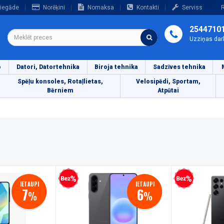
iegāde
Norēķini
Nomaksa
Kontakti
Serviss
R
2544710
Uzziņas dar
o
Datori, Datortehnika
Biroja tehnika
Sadzīves tehnika
Spēļu konsoles, Rotaļlietas,
Velosipēdi, Sportam,
Bērniem
Atpūtai
Bezprocentu kredīts
Bezprocentu kredīts
IETAUPI
IETAUPI
7
6
%
%