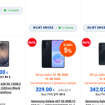
Ir veikalā
IELIKT GROZĀ
IELIKT GRO
Ir veikalā
Bezprocentu kredīts
Bezprocentu kredīts
IETAUPI
5
%
00
€
Akcija spēkā:
01.08.2026. -
Akcija spēk
557.85 €
31.08.2026.
31.
Vai kamēr prece ir pieejama veikalā
Vai kamēr prece
 S26 5G 12GB/2
 Edition Black
329.00
342.0
€
349.00 €
Telefons
Bez PVN
271.90 €
Bez P
Samsung Galaxy A57 5G 8GB/12
Samsung Gala
ung