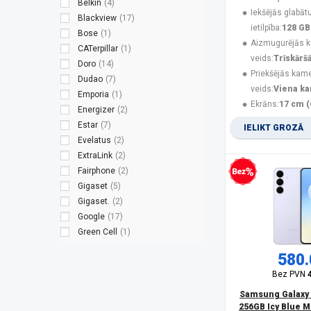
Belkin
(4)
Iekšējās glabāt
Blackview
(17)
ietilpība:
128 GB
Bose
(1)
Aizmugurējās 
CATerpillar
(1)
veids:
Trīskārš
Doro
(14)
Priekšējās kam
Dudao
(7)
veids:
Viena k
Emporia
(1)
Ekrāns:
17 cm (
Energizer
(2)
Estar
(7)
IELIKT GROZĀ
Evelatus
(2)
ExtraLink
(2)
Fairphone
(2)
Bezprocentu kredīts
Gigaset
(5)
Gigaset.
(2)
Google
(17)
Green Cell
(1)
Guess
(3)
580.
Hammer
(8)
Bez PVN
HMD
(9)
HMD Global
(2)
Samsung Galaxy 
256GB Icy Blue M
HONOR
(14)