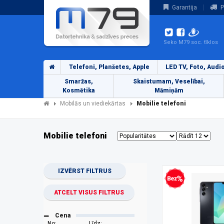
Garantija
P
Seko M79 soc. tīklos
Telefoni, Planšetes, Apple
LED TV, Foto, Audi
Smaržas,
Skaistumam, Veselībai,
Kosmētika
Māmiņām
Mobilās un viediekārtas
Mobilie telefoni
Mobilie telefoni
IZVĒRST FILTRUS
Bezprocentu kredīts
ATCELT VISUS FILTRUS
Cena
No:
Līdz: