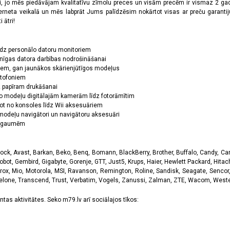
oši, jo mēs piedāvājam kvalitatīvu zīmolu preces un visām precēm ir vismaz 2 gad
erneta veikalā un mēs labprāt Jums palīdzēsim nokārtot visas ar preču garanti
 ātri!
īdz personālo datoru monitoriem
nīgas datora darbības nodrošināšanai
ņiem, gan jaunākos skārienjūtīgos modeļus
ktofoniem
dz papīram drukāšanai
o modeļu digitālajām kamerām līdz fotorāmītim
ot no konsoles līdz Wii aksesuāriem
odeļu navigātori un navigātoru aksesuāri
ām gaumēm
k, Avast, Barkan, Beko, Benq, Bomann, BlackBerry, Brother, Buffalo, Candy, Canon
obot, Gembird, Gigabyte, Gorenje, GTT, Just5, Krups, Haier, Hewlett Packard, Hitachi
rox, Mio, Motorola, MSI, Ravanson, Remington, Roline, Sandisk, Seagate, Sencor,
Telone, Transcend, Trust, Verbatim, Vogels, Zanussi, Zalman, ZTE, Wacom, Western
tas aktivitātes. Seko m79.lv arī sociālajos tīkos: