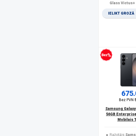
Olympia
(1)
Glass Victus+
Oneplus
(4)
IELIKT GROZĀ
Oppo
(2)
OukiTel
(25)
Panasonic
(15)
PanzerGlass
(17)
POCO
(20)
product
(11)
Realme
(11)
Bezprocentu kredīts
Rebeltec
(5)
Samsung
(166)
Samsung Smartphone
(6)
Savio
(1)
Sencor
(2)
675.
Siemens
(1)
Bez PVN
Sony
(1)
Samsung Galaxy
SPIGEN
(10)
56GB Enterprise
SPONGE
(2)
Mobilais 
TCL
(1)
Trust
(1)
Ražotājs:
Sams