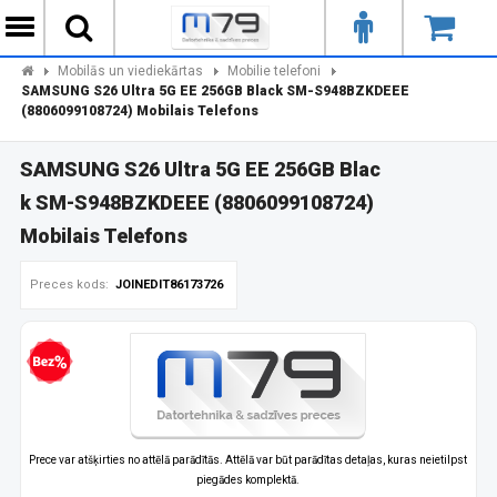
Mobilās un viediekārtas
Mobilie telefoni
SAMSUNG S26 Ultra 5G EE 256GB Black SM-S948BZKDEEE
(8806099108724) Mobilais Telefons
SAMSUNG S26 Ultra 5G EE 256GB Blac
k SM-S948BZKDEEE (8806099108724)
Mobilais Telefons
Preces kods:
JOINEDIT86173726
zprocentu kredīts
Prece var atšķirties no attēlā parādītās. Attēlā var būt parādītas detaļas, kuras neietilpst
piegādes komplektā.