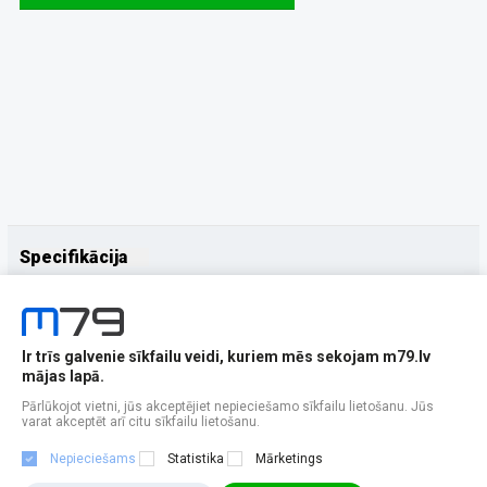
Specifikācija
Papildus
Ražotājs
Samsung
Ir trīs galvenie sīkfailu veidi, kuriem mēs sekojam m79.lv
mājas lapā.
Pārlūkojot vietni, jūs akceptējiet nepieciešamo sīkfailu lietošanu. Jūs
varat akceptēt arī citu sīkfailu lietošanu.
Nepieciešams
Statistika
Mārketings