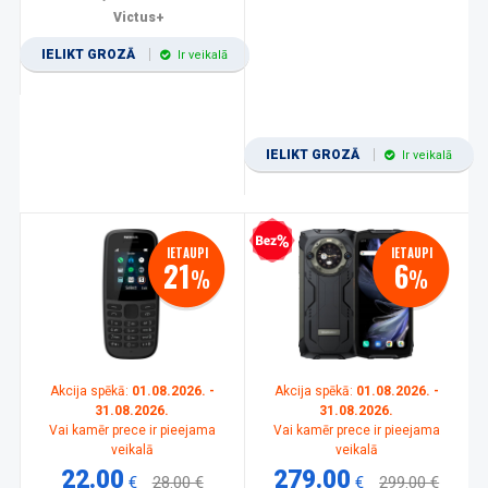
Victus+
IELIKT GROZĀ
Ir veikalā
IELIKT GROZĀ
Ir veikalā
Bezprocentu kredīts
IETAUPI
IETAUPI
21
6
%
%
Akcija spēkā:
01.08.2026. -
Akcija spēkā:
01.08.2026. -
31.08.2026.
31.08.2026.
Vai kamēr prece ir pieejama
Vai kamēr prece ir pieejama
veikalā
veikalā
22.00
279.00
€
28.00 €
€
299.00 €