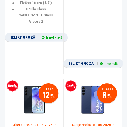
Ekrāns:
16 cm (6.3")
Gorilla Glass
versija:
Gorilla Glass
Victus 2
IELIKT GROZĀ
Ir noliktavā
IELIKT GROZĀ
Ir veikalā
zprocentu kredīts
Bezprocentu kredīts
IETAUPI
IETAUPI
12
8
%
%
Akcija spēkā:
01.08.2026. -
Akcija spēkā:
01.08.2026. -