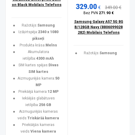
on Black Mobilais Telefons
329.00
€
349.00 €
Bez PVN
271.90 €
Samsung Galaxy A57 5G 8G
Ražotājs:
Samsung
B/128GB Navy (8806099028
Izšķirtspēja:
2340 x 1080
282) Mobilais Telefons
pikseļi
Produkta krāsa:
Melns
Akumulatora
Ražotājs:
Samsung
ietilpība:
4300 mAh
SIM kartes spējas:
Divas
SIM kartes
Aizmugurējās kamera:
50
MP
Priekšējā kamera:
12 MP
Iekšējās glabātuves
ietilpība:
256 GB
Aizmugurējās kameras
veids:
Trīskāršā kamera
Priekšējās kameras
veids:
Viena kamera