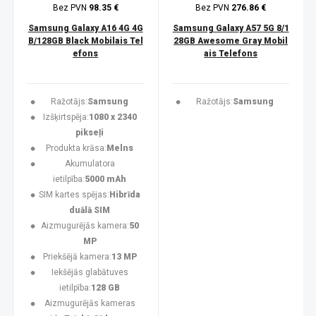
Bez PVN
98.35 €
Bez PVN
276.86 €
Samsung Galaxy A16 4G 4G
Samsung Galaxy A57 5G 8/1
B/128GB Black Mobilais Tel
28GB Awesome Gray Mobil
efons
ais Telefons
Ražotājs:
Samsung
Ražotājs:
Samsung
Izšķirtspēja:
1080 x 2340
pikseļi
Produkta krāsa:
Melns
Akumulatora
ietilpība:
5000 mAh
SIM kartes spējas:
Hibrīda
duālā SIM
Aizmugurējās kamera:
50
MP
Priekšējā kamera:
13 MP
Iekšējās glabātuves
ietilpība:
128 GB
Aizmugurējās kameras