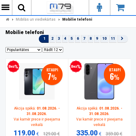
Mobilās un viediekārtas
Mobilie telefoni
Mobilie telefoni
1
2
3
4
5
6
7
8
9
10
11
zprocentu kredīts
Bezprocentu kredīts
IETAUPI
IETAUPI
7
6
%
%
Akcija spēkā:
01.08.2026. -
Akcija spēkā:
01.08.2026. -
31.08.2026.
31.08.2026.
Vai kamēr prece ir pieejama
Vai kamēr prece ir pieejama
veikalā
veikalā
119.00
335.00
€
129.00 €
€
359.00 €