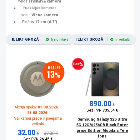
veids:
Trīskāršā kamera
Priekšējās kameras
veids:
Viena kamera
Ekrāns:
17 cm (6.7")
IELIKT GROZĀ
IELIKT GROZĀ
Ir noliktavā
Ir veikalā
Bezprocentu kredīts
IETAUPI
13
%
890.00
€
Akcija spēkā:
01.08.2026. -
Bez PVN
735.54 €
31.08.2026.
Vai kamēr prece ir pieejama
Samsung Galaxy S25 Ultra
veikalā
5G 12GB/256GB Black Enter
32.00
prise Edition Mobilais Tele
€
37.00 €
fons
Bez PVN
26.45 €