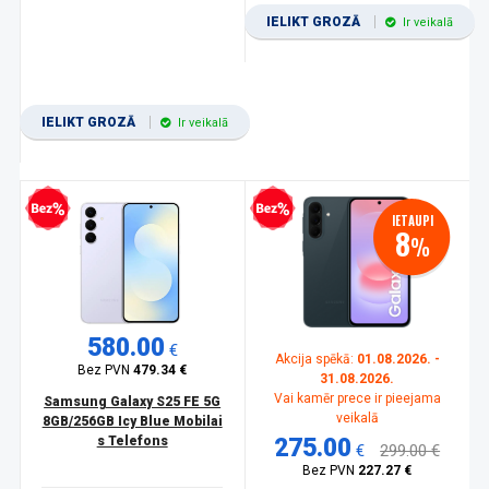
IELIKT GROZĀ
Ir veikalā
IELIKT GROZĀ
Ir veikalā
zprocentu kredīts
Bezprocentu kredīts
IETAUPI
8
%
580.00
€
Akcija spēkā:
01.08.2026. -
Bez PVN
479.34 €
31.08.2026.
Vai kamēr prece ir pieejama
Samsung Galaxy S25 FE 5G
veikalā
8GB/256GB Icy Blue Mobilai
s Telefons
275.00
€
299.00 €
Bez PVN
227.27 €