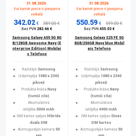
31.08.2026.
31.08.2026.
Vai kamēr prece ir pieejama
Vai kamēr prece ir pieejama
veikalā
veikalā
342.02
550.59
€
389.00 €
€
599.00 €
Bez PVN
282.66 €
Bez PVN
455.03 €
Samsung Galaxy A55 5G 8G
Samsung Galaxy S25 FE 5G
B/128GB Awesome Navy (E
8GB/256GB Navy blue Mobil
nterprise Edition) Mobilai
ais Telefons
s Telefons
Ražotājs:
Samsung
Ražotājs:
Samsung
Izšķirtspēja:
1080 x 2340
Izšķirtspēja:
1080 x 2340
pikseļi
pikseļi
Produkta krāsa:
Navy
Produkta krāsa:
Navy
(tumši zila)
(tumši zila)
Akumulatora
Akumulatora
ietilpība:
5000 mAh
ietilpība:
4900 mAh
SIM kartes spējas:
Hibrīda
SIM kartes spējas:
Divas
duālā SIM
SIM kartes
Aizmugurējās kamera:
50
Aizmugurējās kamera:
50