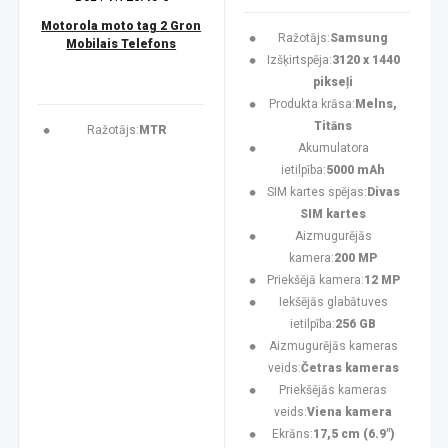
Motorola moto tag 2 Gron
Ražotājs:
Samsung
Mobilais Telefons
Izšķirtspēja:
3120 x 1440
pikseļi
Produkta krāsa:
Melns,
Titāns
Ražotājs:
MTR
Akumulatora
ietilpība:
5000 mAh
SIM kartes spējas:
Divas
SIM kartes
Aizmugurējās
kamera:
200 MP
Priekšējā kamera:
12 MP
Iekšējās glabātuves
ietilpība:
256 GB
Aizmugurējās kameras
veids:
Četras kameras
Priekšējās kameras
veids:
Viena kamera
Ekrāns:
17,5 cm (6.9")