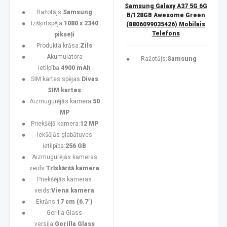
Samsung Galaxy A37 5G 6G
Ražotājs:
Samsung
B/128GB Awesome Green
Izšķirtspēja:
1080 x 2340
(8806099035426) Mobilais
Telefons
pikseļi
Produkta krāsa:
Zils
Akumulatora
Ražotājs:
Samsung
ietilpība:
4900 mAh
SIM kartes spējas:
Divas
SIM kartes
Aizmugurējās kamera:
50
MP
Priekšējā kamera:
12 MP
Iekšējās glabātuves
ietilpība:
256 GB
Aizmugurējās kameras
veids:
Trīskāršā kamera
Priekšējās kameras
veids:
Viena kamera
Ekrāns:
17 cm (6.7")
Gorilla Glass
versija:
Gorilla Glass