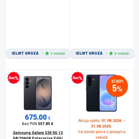
IELIKT GROZĀ
IELIKT GROZĀ
Ir veikalā
Ir veikalā
zprocentu kredīts
Bezprocentu kredīts
IETAUPI
5
%
675.00
€
Akcija spēkā:
01.08.2026. -
Bez PVN
557.85 €
31.08.2026.
Vai kamēr prece ir pieejama
Samsung Galaxy S26 5G 12
veikalā
GB/256GB Enterprise Editi