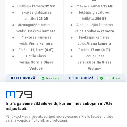
MP
MP
Priekšējā kamera:
32 MP
Priekšējā kamera:
12 MP
Iekšējās glabātuves
Iekšējās glabātuves
ietilpība:
128 GB
ietilpība:
256 GB
Aizmugurējās kameras
Aizmugurējās kameras
veids:
Trīskāršā kamera
veids:
Trīskāršā kamera
Priekšējās kameras
Priekšējās kameras
veids:
Viena kamera
veids:
Viena kamera
Ekrāns:
16,8 cm (6.6")
Ekrāns:
17 cm (6.7")
Gorilla Glass
Gorilla Glass
versija:
Gorilla Glass
versija:
Gorilla Glass
Victus+
Victus+
IELIKT GROZĀ
IELIKT GROZĀ
Ir veikalā
Ir noliktavā
Ir trīs galvenie sīkfailu veidi, kuriem mēs sekojam m79.lv
1
2
3
4
5
6
7
8
9
10
11
mājas lapā.
Popularitātes
Rādīt 12
Pārlūkojot vietni, jūs akceptējiet nepieciešamo sīkfailu lietošanu. Jūs
varat akceptēt arī citu sīkfailu lietošanu.