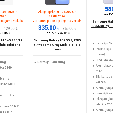
58
1.08.2026. -
Akcija spēkā:
01.08.2026. -
Bez P
2026.
31.08.2026.
 pieejama veikalā
Vai kamēr prece ir pieejama veikalā
Samsung Gala
335.00
B/256GB Icy B
€
129.00 €
€
359.00 €
98.35 €
Bez PVN
276.86 €
 A16 4G 4GB/12
Samsung Galaxy A57 5G 8/128G
Ražotājs:
Sa
lais Telefons
B Awesome Gray Mobilais Tele
Izšķirtspēja:
fons
pikseļi
Produkta krā
ung
Ražotājs:
Samsung
Akumulatora 
0 x 2340
mAh
SIM kartes s
Melns
kartes
lpība:
5000
Aizmugurējā
Priekšējā ka
as:
Hibrīda
Iekšējās gla
ietilpība:
256
kamera:
50 MP
Aizmugurēj
a:
13 MP