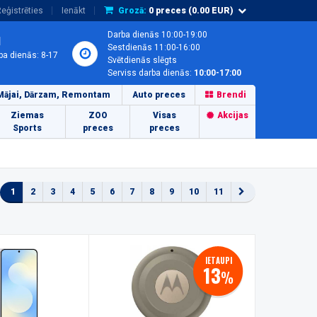
eģistrēties
Ienākt
Grozā:
0
preces (
0.00
EUR)
Darba dienās 10:00-19:00
1
Sestdienās 11:00-16:00
ba dienās: 8-17
Svētdienās slēgts
Serviss darba dienās:
10:00-17:00
Mājai, Dārzam, Remontam
Auto preces
Brendi
Ziemas
ZOO
Visas
Akcijas
Sports
preces
preces
1
2
3
4
5
6
7
8
9
10
11
IETAUPI
13
%