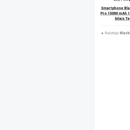
Trust
(1)
UleFone
(51)
Smartphone Bla
USAMS
(6)
Pro 15080 mAh 1
bilais T
V-TAC
(1)
XIAOMI
(50)
Xtorm
(2)
Ražotājs:
Black
ZTE
(7)
Platforma
Android
(185)
iOS
(45)
Izšķirtspēja
1080 x 2340 pikseļi
(44)
1080 x 2424 pikseļi
(4)
1080 x 2460 pikseļi
(1)
1087 x 2392 pikseļi
(4)
1116 x 2484 pikseļi
(2)
1260 x 2800 pikseļi
(3)
128 x 160 pikseļi
(3)