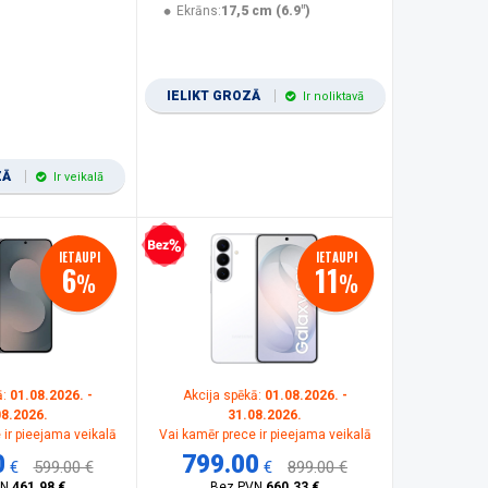
Ekrāns:
17,5 cm (6.9")
IELIKT GROZĀ
Ir noliktavā
ZĀ
Ir veikalā
Bezprocentu kredīts
IETAUPI
IETAUPI
6
11
%
%
ā:
01.08.2026. -
Akcija spēkā:
01.08.2026. -
08.2026.
31.08.2026.
 ir pieejama veikalā
Vai kamēr prece ir pieejama veikalā
0
799.00
€
599.00 €
€
899.00 €
VN
461.98 €
Bez PVN
660.33 €