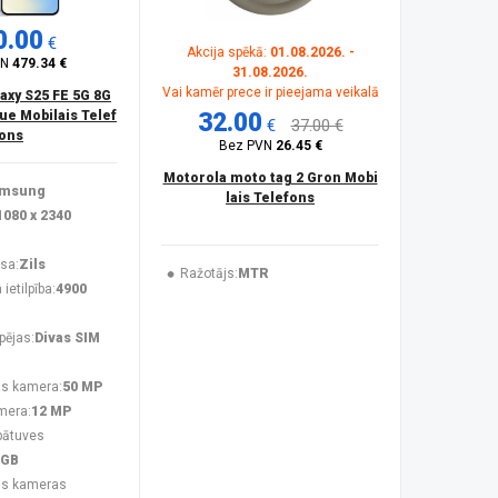
0.00
€
Akcija spēkā:
01.08.2026. -
VN
479.34 €
31.08.2026.
Vai kamēr prece ir pieejama veikalā
xy S25 FE 5G 8G
lue Mobilais Telef
32.00
€
37.00 €
ons
Bez PVN
26.45 €
Motorola moto tag 2 Gron Mobi
msung
lais Telefons
1080 x 2340
sa:
Zils
Ražotājs:
MTR
ietilpība:
4900
pējas:
Divas SIM
s kamera:
50 MP
mera:
12 MP
bātuves
 GB
ās kameras