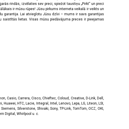
rās rindās, izvēlaties sev preci, spiežot taustiņu „Pirkt” un preci
tālākais ir mūsu rūpes! Jūsu pirkums interneta veikalā ir veikts un
u garantija. Lai atvieglotu Jūsu dzīvi – mums ir savs garantijas
ju saistītās lietas. Visas mūsu piedāvājuma preces ir pieejamas
, Casio, Carrera, Cisco, Chieftec, Coloud, Creative, D-Link, Dell,
, Huawei, HTC, Lacie, Integral, Intel, Lenovo, Lepa, LG, Liteon, LSI,
 Siemens, Silverstone, Shivaki, Sony, TP-Link, TomTom, OCZ, OKI,
 Digital, Whirlpool u. c.