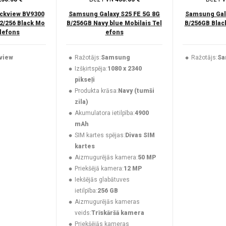
ckview BV9300
Samsung Galaxy S25 FE 5G 8G
Samsung Gala
2/256 Black Mo
B/256GB Navy blue Mobilais Tel
B/256GB Black
elefons
efons
view
Ražotājs:
Samsung
Ražotājs:
Sa
Izšķirtspēja:
1080 x 2340
pikseļi
Produkta krāsa:
Navy (tumši
zila)
Akumulatora ietilpība:
4900
mAh
SIM kartes spējas:
Divas SIM
kartes
Aizmugurējās kamera:
50 MP
Priekšējā kamera:
12 MP
Iekšējās glabātuves
ietilpība:
256 GB
Aizmugurējās kameras
veids:
Trīskāršā kamera
Priekšējās kameras