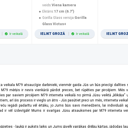
veids:
Viena kamera
Ekrāns:
17 cm (6.7")
Gorilla Glass versija:
Gorilla
Glass Victus+
IELIKT GROZĀ
IELIKT GRO
Ir veikalā
Ir veikalā
ta veikala M79 atsaucīgie darbinieki, vienmēr gaida Jūs un būs priecīgi dalīties
a M79 mērķis ir nevis vienkārši pārdot preces, bet rūpēties par pircējiem. Mēs 
ies par saviem pircējiem M79 interneta veikalā no pirmā Jūsu veiktā „klikšķa” u
 arī šis process ir viegls un ātrs - Jūs pasūtiet preci un mēs, interneta veikala
preču iegādi padarītu vēl ērtāku, jo Jums būs savs menedžeris, lai individuāli a
 ir vēl izdevīgāk! Mums ir svarīgas Jūsu atsauksmes par M79 interneta veikal
jieties - laukā ir auksts laiks un Jums jāvelk vairākas drēbju kārtas, jādodas laukā,