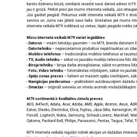
2532 x 1170 pikseļi
(11)
karstu dzērienu krūzē, vienkārši ievadot savā datorā adresi m79.lv
2556 x 1179 pikseļi
(14)
jau ir grozā. Pērkot preci pie mums interneta veikalā, Jūs ietaupi
2608 x 1200 pikseļi
(2)
Jūs gaidiet piegādi. Pirkumus veikt interneta veikalā M79 ir dr
serviss un Jums nav jātērē savs laiks. Griežaties pie mums int
2622 x 1206 pikseļi
(3)
interneta veikala M79 noliktavā uz vietas, tāpēc piegāde notiks ļoti
2640 x 1080 pikseļi
(3)
2670 x 1200 pikseļi
(4)
Mūsu interneta veikalā M79 variet iegādāties
:
2712 x 1220 pikseļi
(9)
-
Datorus
– visām lietotāju gaumēm – no M79, brenda datoriem l
2772 x 1280 pikseļi
(1)
-
Datortehniku
– nepieciešamos produktus nepārtrauktas un zibe
-
Mobilos telefonus
– tradicionālos mobilos telefonus ar tausti
2778 x 1284 pikseļi
(5)
-
TV, Audio tehniku
– sākot no jaunāko modeļu televizora līdz di
2780 x 1264 pikseļi
(1)
-
Biroja tehniku
– biroja darba atvieglošanai, sākot no printera lī
2796 x 1290 pikseļi
(9)
-
Foto, Video tehniku
– fotomākslas mīļotājiem, sākot no jaunāk
2800 x 1272 pikseļi
(1)
-
Spēļu zonas preces
– lieliem un maziem spēļu cienītājiem, sāk
2800 x 1280 pikseļi
(2)
-
Navigācijas piederumus
– praktiskiem autobraucējiem dažādu m
-
Smaržas
– oriģināli sieviešu un vīriešu aromāti visdažādākaj
2844 x 1260 pikseļi
(1)
2868 x 1320 pikseļi
(3)
M79 sortimentā ir kvalitatīvu zīmolu preces
:
3120 x 1440 pikseļi
(41)
AEG, A4Tech, Adata, Acer, Adobe, AMD, Apple, Ariston, Asus, ASRoc
320 x 240 pikseļi
(14)
Eaton, Elesko, Electrolux, Elica, Fujitsu, Jāņa Sēta, Kensington, iR
3200 x 1140 pikseļi
(1)
Forcell, Logitech, Nokia, Samsung, Schaub Lorenz, Marshall, Mat
Optoma, Packard Bell, Philips, Panasonic, Pentax, Targus, Tefal, 
3200 x 1440 pikseļi
(1)
720 x 1600 pikseļi
(2)
M79 interneta veikalā regulāri notiek akcijas un dažādas interesan