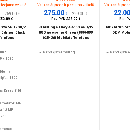
 pieejama veikalā
Vai kamēr prece ir pieejama veikalā
Vai kamēr prece
275.00
22.0
€
759.00 €
€
299.00 €
552.89 €
Bez PVN
227.27 €
Bez P
 S26 5G 12GB/2
Samsung Galaxy A37 5G 6GB/12
NOKIA 105 20
 Edition Black
8GB Awesome Green (8806099
OEM Mobil
Telefons
035426) Mobilais Telefons
ung
Ražotājs:
Samsung
Ražotājs:
No
0 x 1080
Melns
lpība:
4300
as:
Divas SIM
kamera:
50 MP
a:
12 MP
uves
kameras