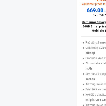
Vai kamēr prece ir
HONOR
(16)
669.00
Huawei
(4)
Infinix
(4)
Bez PVN
Jabra
(3)
Samsung Galaxy
Karl Lagerfeld
(3)
56GB Enterprise
Krusell
(1)
Mobilais 
Maclean
(1)
MAXCOM
(20)
Ražotājs:
Sams
MesMed
(1)
Izšķirtspēja:
234
Mitel
(4)
pikseļi
Motorola
(10)
Produkta krāsa:
Motorola Mobility
(3)
Akumulatora ieti
Motorola XT2621
(1)
mAh
MTR
(1)
SIM kartes spēj
MyPhone
(33)
kartes
Navilock
(1)
Aizmugurējās 
No name
(1)
Priekšējā kamer
Nokia
(16)
Iekšējās glabāt
NoName
(1)
ietilpība:
256 GB
Nothing
(8)
Aizmugurējās 