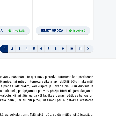
ZĀ
IELIKT GROZĀ
Ir veikalā
Ir veikalā
1
2
3
4
5
6
7
8
9
10
11
 savās zināšanās. Lietojot savu pieredzi datortehnikas pārdošanā
vēlamies, lai mūsu interneta veikala apmeklētāji būtu maksimāli
z preces līdz brīdim, kad kurjers jau zvana pie Jūsu durvīm! Ja
 darbinieki, parūpējamies par visu pārējo. Bieži rīkojam akcijas ar
pkalpotu, kā arī Jūs gaida vēl labākas cenas, vērtīgas balvas un
a darbu, lai arī citi pircēji uzzinātu par augstākās kvalitātes
 uz veikalu... brrrr. Tajā laikā - Jūs, savās mājās, siltā istabā, ar