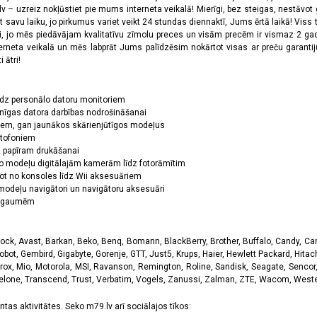
 – uzreiz nokļūstiet pie mums interneta veikalā! Mierīgi, bez steigas, nestāvot ga
et savu laiku, jo pirkumus variet veikt 24 stundas diennaktī, Jums ērtā laikā! Viss 
oši, jo mēs piedāvājam kvalitatīvu zīmolu preces un visām precēm ir vismaz 2 gad
erneta veikalā un mēs labprāt Jums palīdzēsim nokārtot visas ar preču garanti
 ātri!
īdz personālo datoru monitoriem
nīgas datora darbības nodrošināšanai
ņiem, gan jaunākos skārienjūtīgos modeļus
ktofoniem
dz papīram drukāšanai
o modeļu digitālajām kamerām līdz fotorāmītim
ot no konsoles līdz Wii aksesuāriem
odeļu navigātori un navigātoru aksesuāri
ām gaumēm
k, Avast, Barkan, Beko, Benq, Bomann, BlackBerry, Brother, Buffalo, Candy, Canon
obot, Gembird, Gigabyte, Gorenje, GTT, Just5, Krups, Haier, Hewlett Packard, Hitachi
rox, Mio, Motorola, MSI, Ravanson, Remington, Roline, Sandisk, Seagate, Sencor,
Telone, Transcend, Trust, Verbatim, Vogels, Zanussi, Zalman, ZTE, Wacom, Western
tas aktivitātes. Seko m79.lv arī sociālajos tīkos: