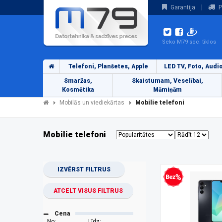
Garantija
P
Seko M79 soc. tīklos
Telefoni, Planšetes, Apple
LED TV, Foto, Audi
Smaržas,
Skaistumam, Veselībai,
Kosmētika
Māmiņām
Mobilās un viediekārtas
Mobilie telefoni
Mobilie telefoni
IZVĒRST FILTRUS
Bezprocentu kredīts
ATCELT VISUS FILTRUS
Cena
No:
Līdz: