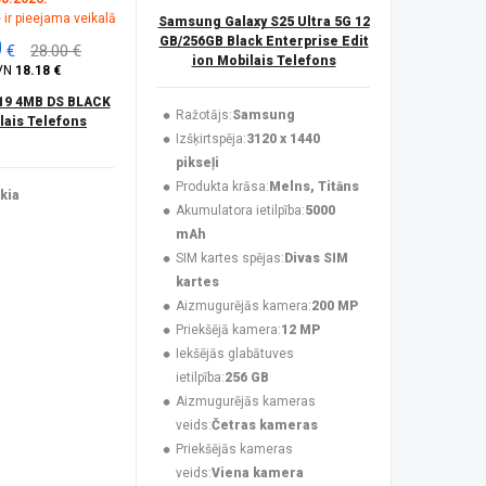
 ir pieejama veikalā
Samsung Galaxy S25 Ultra 5G 12
0
GB/256GB Black Enterprise Edit
€
28.00 €
ion Mobilais Telefons
VN
18.18 €
19 4MB DS BLACK
Ražotājs:
Samsung
ais Telefons
Izšķirtspēja:
3120 x 1440
pikseļi
Produkta krāsa:
Melns, Titāns
kia
Akumulatora ietilpība:
5000
mAh
SIM kartes spējas:
Divas SIM
kartes
Aizmugurējās kamera:
200 MP
Priekšējā kamera:
12 MP
Iekšējās glabātuves
ietilpība:
256 GB
Aizmugurējās kameras
veids:
Četras kameras
Priekšējās kameras
veids:
Viena kamera