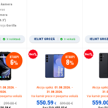
ā kamera
eras
amera
6.3")
rsija:
Gorilla
IELIKT GROZĀ
IELIKT GRO
Ir noliktavā
Ir veikalā
Bezprocentu kredīts
Bezprocentu kredīts
IETAUPI
IETAUPI
6
8
%
%
1.08.2026. -
Akcija spēkā:
01.08.2026. -
Akcija spēk
2026.
31.08.2026.
31.
 pieejama veikalā
Vai kamēr prece ir pieejama veikalā
Vai kamēr prece
550.59
559.0
€
299.00 €
€
599.00 €
230.58 €
Bez PVN
455.03 €
Bez P