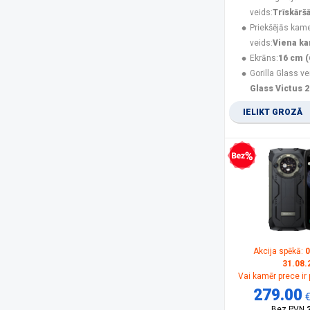
Nubia
(3)
veids:
Trīskārš
Olympia
(1)
Priekšējās kam
Oneplus
(3)
veids:
Viena k
Oppo
(2)
Ekrāns:
16 cm (
OukiTel
(26)
Gorilla Glass ve
Panasonic
(15)
Glass Victus 2
PanzerGlass
(17)
IELIKT GROZĀ
POCO
(21)
product
(11)
Realme
(12)
Rebeltec
(5)
Bezprocentu kredīts
Samsung
(165)
Samsung Smartphone
(5)
Savio
(1)
Sencor
(2)
Siemens
(1)
Sony
(1)
Akcija spēkā:
0
31.08.
SPIGEN
(10)
Vai kamēr prece ir
SPONGE
(2)
279.00
TCL
(1)
Bez PVN