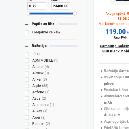
Akcija spēkā:
0
31.08.
Papildus filtri
Vai kamēr prece ir
119.00
Pieejamie veikalā
Bez PVN
Ražotājs
Samsung Galaxy
8GB Black Mobi
(51)
AGM MOBILE
(1)
Alcatel
(4)
Ražotājs:
Sams
Allview
(3)
Izšķirtspēja:
108
Anker
(3)
pikseļi
Apple
(88)
Produkta krāsa:
Artfone
(1)
Akumulatora ieti
Asus
(2)
mAh
Audiocore
(1)
SIM kartes spēj
Aukey
(4)
duālā SIM
Awei
(2)
Aizmugurējās 
Bea-fon
(2)
Priekšējā kamer