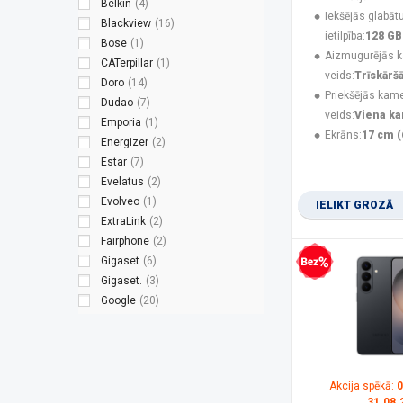
Belkin
(4)
Iekšējās glabāt
Blackview
(16)
ietilpība:
128 GB
Bose
(1)
Aizmugurējās 
CATerpillar
(1)
veids:
Trīskārš
Doro
(14)
Priekšējās kam
Dudao
(7)
veids:
Viena k
Emporia
(1)
Ekrāns:
17 cm (
Energizer
(2)
Estar
(7)
Evelatus
(2)
Evolveo
(1)
IELIKT GROZĀ
ExtraLink
(2)
Fairphone
(2)
Gigaset
(6)
Bezprocentu kredīts
Gigaset.
(3)
Google
(20)
Green Cell
(1)
Guess
(3)
Hammer
(8)
HMD
(9)
Akcija spēkā:
0
HMD Global
(2)
31.08.