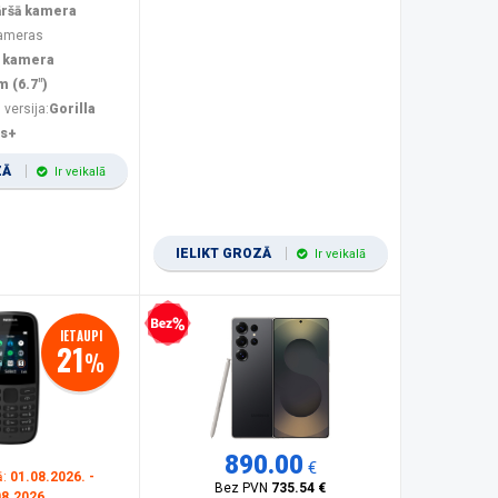
āršā kamera
kameras
 kamera
m (6.7")
 versija:
Gorilla
us+
ZĀ
Ir veikalā
IELIKT GROZĀ
Ir veikalā
Bezprocentu kredīts
IETAUPI
21
%
890.00
€
ā:
01.08.2026. -
Bez PVN
735.54 €
08.2026.