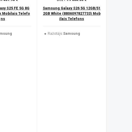
xy S25 FE 5G 8G
Samsung Galaxy S26 5G 12GB/51
 Mobilais Telefo
2GB White (8806097827733) Mob
ns
ilais Telefons
msung
Ražotājs:
Samsung