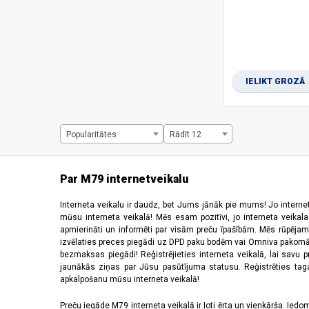
1280 x 2856 pikseļi
(1)
1280 x 720 pikseļi
(2)
1344 x 2992 pikseļi
(1)
1440 x 720 pikseļi
(3)
1600 x 720 pikseļi
(1)
IELIKT GROZĀ
1612 x 720 pikseļi
(1)
1650 x 720 pikseļi
(1)
1660 x 720 pikseļi
(2)
2184 x 1968 pikseļi
(5)
Popularitātes
Rādīt 12
220 x 176 pikseļi
(3)
2340 x 1080 pikseļi
(28)
2392 x 1080 pikseļi
(2)
Par M79 internetveikalu
240 x 320 pikseļi
(6)
2400 x 1080 pikseļi
(10)
Interneta veikalu ir daudz, bet Jums jānāk pie mums! Jo interne
mūsu interneta veikalā! Mēs esam pozitīvi, jo interneta veikal
2408 x 1080 pikseļi
(5)
apmierināti un informēti par visām preču īpašībām. Mēs rūpējam
2412 x 1080 pikseļi
(6)
izvēlaties preces piegādi uz DPD paku bodēm vai Omniva pakomātiem,
2440 x 2240 pikseļi
(2)
bezmaksas piegādi! Reģistrējieties interneta veikalā, lai savu 
2448 x 1080 pikseļi
(1)
jaunākās ziņas par Jūsu pasūtījuma statusu. Reģistrēties tagad
apkalpošanu mūsu interneta veikalā!
2510 x 1156 pikseļi
(1)
2520 x 1080 pikseļi
(4)
Preču iegāde M79 interneta veikalā ir ļoti ērta un vienkārša. Iedomā