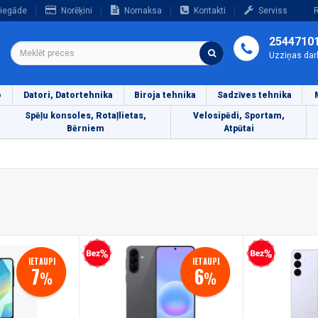
iegāde
Norēķini
Nomaksa
Kontakti
Serviss
R
2544710
Uzziņas dar
o
Datori, Datortehnika
Biroja tehnika
Sadzīves tehnika
Spēļu konsoles, Rotaļlietas,
Velosipēdi, Sportam,
Bērniem
Atpūtai
Bezprocentu kredīts
Bezprocentu kredīts
IETAUPI
IETAUPI
7
6
%
%