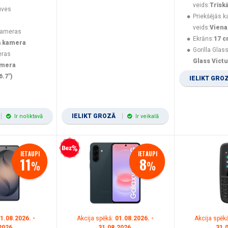
veids:
Trīsk
uves
Priekšējās 
veids:
Viena
kameras
Ekrāns:
17 c
ā kamera
Gorilla Glass
eras
Glass Vict
amera
6.7")
IELIKT GRO
IELIKT GROZĀ
Ir noliktavā
Ir veikalā
Bezprocentu kredīts
IETAUPI
IETAUPI
11
8
%
%
1.08.2026. -
Akcija spēkā:
01.08.2026. -
Akcija spēk
2026.
31.08.2026.
31.