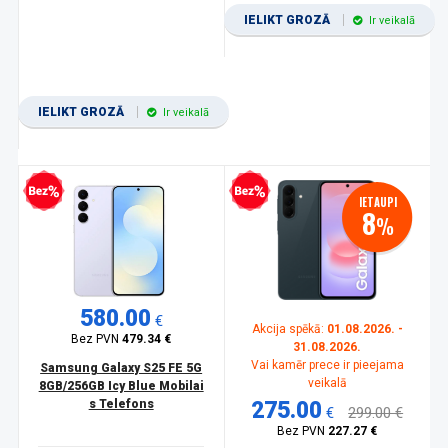
IELIKT GROZĀ
Ir veikalā
IELIKT GROZĀ
Ir veikalā
zprocentu kredīts
Bezprocentu kredīts
IETAUPI
8
%
580.00
€
Akcija spēkā:
01.08.2026. -
Bez PVN
479.34 €
31.08.2026.
Vai kamēr prece ir pieejama
Samsung Galaxy S25 FE 5G
veikalā
8GB/256GB Icy Blue Mobilai
s Telefons
275.00
€
299.00 €
Bez PVN
227.27 €