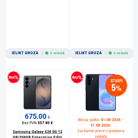
IELIKT GROZĀ
IELIKT GROZĀ
Ir veikalā
Ir veikalā
zprocentu kredīts
Bezprocentu kredīts
IETAUPI
5
%
675.00
€
Akcija spēkā:
01.08.2026. -
Bez PVN
557.85 €
31.08.2026.
Vai kamēr prece ir pieejama
Samsung Galaxy S26 5G 12
veikalā
GB/256GB Enterprise Editi