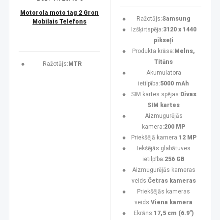
Motorola moto tag 2 Gron
Ražotājs:
Samsung
Mobilais Telefons
Izšķirtspēja:
3120 x 1440
pikseļi
Produkta krāsa:
Melns,
Titāns
Ražotājs:
MTR
Akumulatora
ietilpība:
5000 mAh
SIM kartes spējas:
Divas
SIM kartes
Aizmugurējās
kamera:
200 MP
Priekšējā kamera:
12 MP
Iekšējās glabātuves
ietilpība:
256 GB
Aizmugurējās kameras
veids:
Četras kameras
Priekšējās kameras
veids:
Viena kamera
Ekrāns:
17,5 cm (6.9")