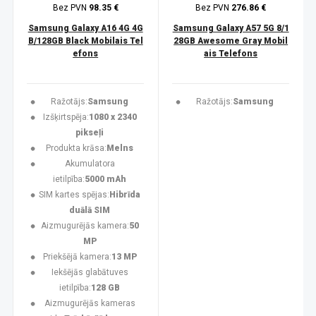
Bez PVN
98.35 €
Bez PVN
276.86 €
Samsung Galaxy A16 4G 4G
Samsung Galaxy A57 5G 8/1
B/128GB Black Mobilais Tel
28GB Awesome Gray Mobil
efons
ais Telefons
Ražotājs:
Samsung
Ražotājs:
Samsung
Izšķirtspēja:
1080 x 2340
pikseļi
Produkta krāsa:
Melns
Akumulatora
ietilpība:
5000 mAh
SIM kartes spējas:
Hibrīda
duālā SIM
Aizmugurējās kamera:
50
MP
Priekšējā kamera:
13 MP
Iekšējās glabātuves
ietilpība:
128 GB
Aizmugurējās kameras