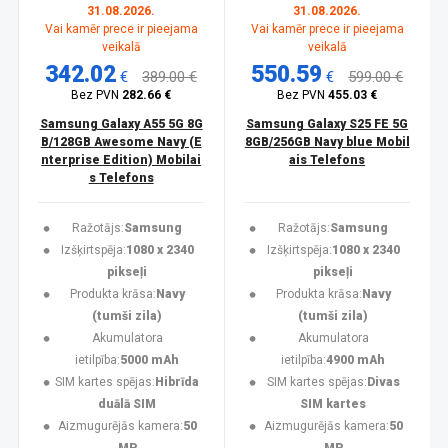
31.08.2026.
31.08.2026.
Vai kamēr prece ir pieejama
Vai kamēr prece ir pieejama
veikalā
veikalā
342.02
550.59
€
389.00 €
€
599.00 €
Bez PVN
282.66 €
Bez PVN
455.03 €
Samsung Galaxy A55 5G 8G
Samsung Galaxy S25 FE 5G
B/128GB Awesome Navy (E
8GB/256GB Navy blue Mobil
nterprise Edition) Mobilai
ais Telefons
s Telefons
Ražotājs:
Samsung
Ražotājs:
Samsung
Izšķirtspēja:
1080 x 2340
Izšķirtspēja:
1080 x 2340
pikseļi
pikseļi
Produkta krāsa:
Navy
Produkta krāsa:
Navy
(tumši zila)
(tumši zila)
Akumulatora
Akumulatora
ietilpība:
5000 mAh
ietilpība:
4900 mAh
SIM kartes spējas:
Hibrīda
SIM kartes spējas:
Divas
duālā SIM
SIM kartes
Aizmugurējās kamera:
50
Aizmugurējās kamera:
50