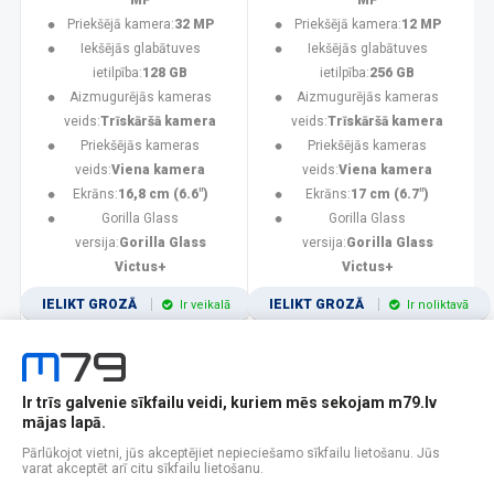
MP
MP
Priekšējā kamera:
32 MP
Priekšējā kamera:
12 MP
Iekšējās glabātuves
Iekšējās glabātuves
ietilpība:
128 GB
ietilpība:
256 GB
Aizmugurējās kameras
Aizmugurējās kameras
veids:
Trīskāršā kamera
veids:
Trīskāršā kamera
Priekšējās kameras
Priekšējās kameras
veids:
Viena kamera
veids:
Viena kamera
Ekrāns:
16,8 cm (6.6")
Ekrāns:
17 cm (6.7")
Gorilla Glass
Gorilla Glass
versija:
Gorilla Glass
versija:
Gorilla Glass
Victus+
Victus+
IELIKT GROZĀ
IELIKT GROZĀ
Ir veikalā
Ir noliktavā
Ir trīs galvenie sīkfailu veidi, kuriem mēs sekojam m79.lv
1
2
3
4
5
6
7
8
9
10
11
mājas lapā.
Popularitātes
Rādīt 12
Pārlūkojot vietni, jūs akceptējiet nepieciešamo sīkfailu lietošanu. Jūs
varat akceptēt arī citu sīkfailu lietošanu.