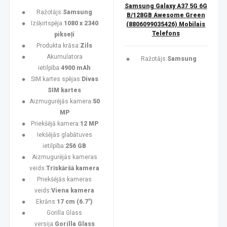
Samsung Galaxy A37 5G 6G
Ražotājs:
Samsung
B/128GB Awesome Green
Izšķirtspēja:
1080 x 2340
(8806099035426) Mobilais
Telefons
pikseļi
Produkta krāsa:
Zils
Akumulatora
Ražotājs:
Samsung
ietilpība:
4900 mAh
SIM kartes spējas:
Divas
SIM kartes
Aizmugurējās kamera:
50
MP
Priekšējā kamera:
12 MP
Iekšējās glabātuves
ietilpība:
256 GB
Aizmugurējās kameras
veids:
Trīskāršā kamera
Priekšējās kameras
veids:
Viena kamera
Ekrāns:
17 cm (6.7")
Gorilla Glass
versija:
Gorilla Glass