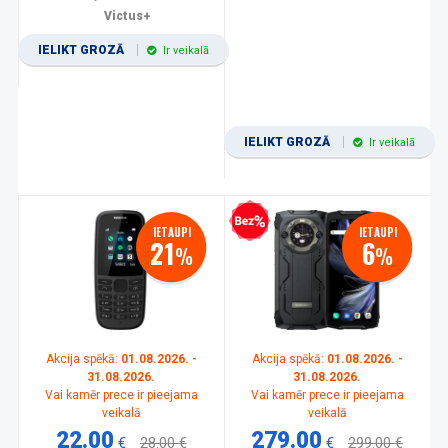
Victus+
IELIKT GROZĀ
Ir veikalā
IELIKT GROZĀ
Ir veikalā
Bezprocentu kredīts
IETAUPI
IETAUPI
21
6
%
%
Akcija spēkā:
01.08.2026. -
Akcija spēkā:
01.08.2026. -
31.08.2026.
31.08.2026.
Vai kamēr prece ir pieejama
Vai kamēr prece ir pieejama
veikalā
veikalā
22.00
279.00
€
28.00 €
€
299.00 €