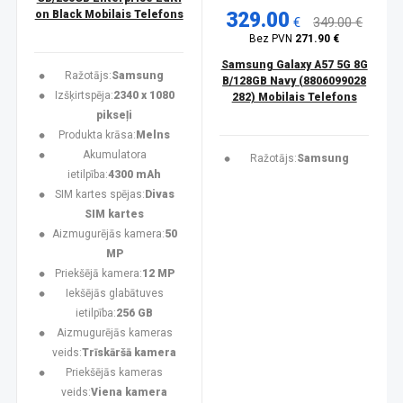
on Black Mobilais Telefons
329.00
€
349.00 €
Bez PVN
271.90 €
Samsung Galaxy A57 5G 8G
Ražotājs:
Samsung
B/128GB Navy (8806099028
Izšķirtspēja:
2340 x 1080
282) Mobilais Telefons
pikseļi
Produkta krāsa:
Melns
Akumulatora
Ražotājs:
Samsung
ietilpība:
4300 mAh
SIM kartes spējas:
Divas
SIM kartes
Aizmugurējās kamera:
50
MP
Priekšējā kamera:
12 MP
Iekšējās glabātuves
ietilpība:
256 GB
Aizmugurējās kameras
veids:
Trīskāršā kamera
Priekšējās kameras
veids:
Viena kamera