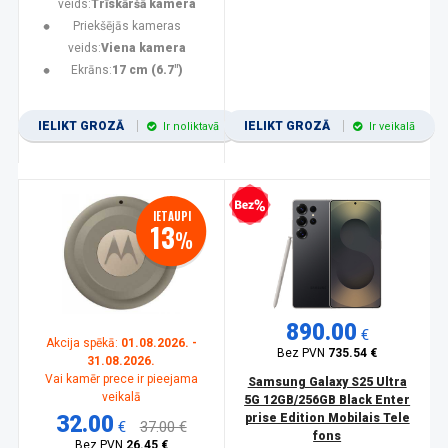
veids:
Trīskāršā kamera
Priekšējās kameras
veids:
Viena kamera
Ekrāns:
17 cm (6.7")
IELIKT GROZĀ
IELIKT GROZĀ
Ir noliktavā
Ir veikalā
Bezprocentu kredīts
IETAUPI
13
%
890.00
€
Akcija spēkā:
01.08.2026. -
Bez PVN
735.54 €
31.08.2026.
Vai kamēr prece ir pieejama
Samsung Galaxy S25 Ultra
veikalā
5G 12GB/256GB Black Enter
32.00
prise Edition Mobilais Tele
€
37.00 €
fons
Bez PVN
26.45 €