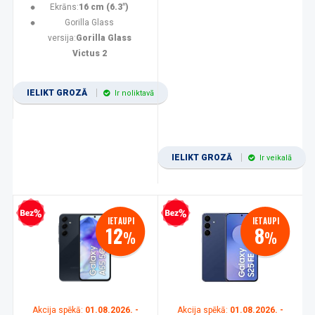
Ekrāns:
16 cm (6.3")
Gorilla Glass
versija:
Gorilla Glass
Victus 2
IELIKT GROZĀ
Ir noliktavā
IELIKT GROZĀ
Ir veikalā
zprocentu kredīts
Bezprocentu kredīts
IETAUPI
IETAUPI
12
8
%
%
Akcija spēkā:
01.08.2026. -
Akcija spēkā:
01.08.2026. -