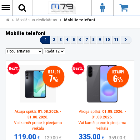
Mobilās un viediekārtas
Mobilie telefoni
Mobilie telefoni
1
2
3
4
5
6
7
8
9
10
11
zprocentu kredīts
Bezprocentu kredīts
IETAUPI
IETAUPI
7
6
%
%
Akcija spēkā:
01.08.2026. -
Akcija spēkā:
01.08.2026. -
31.08.2026.
31.08.2026.
Vai kamēr prece ir pieejama
Vai kamēr prece ir pieejama
veikalā
veikalā
119.00
335.00
€
129.00 €
€
359.00 €