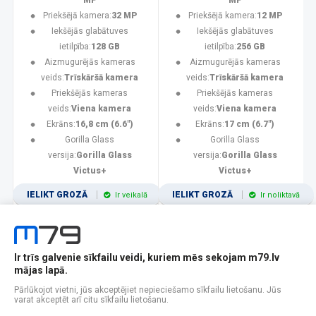
MP
MP
Priekšējā kamera:
32 MP
Priekšējā kamera:
12 MP
Iekšējās glabātuves
Iekšējās glabātuves
ietilpība:
128 GB
ietilpība:
256 GB
Aizmugurējās kameras
Aizmugurējās kameras
veids:
Trīskāršā kamera
veids:
Trīskāršā kamera
Priekšējās kameras
Priekšējās kameras
veids:
Viena kamera
veids:
Viena kamera
Ekrāns:
16,8 cm (6.6")
Ekrāns:
17 cm (6.7")
Gorilla Glass
Gorilla Glass
versija:
Gorilla Glass
versija:
Gorilla Glass
Victus+
Victus+
IELIKT GROZĀ
IELIKT GROZĀ
Ir veikalā
Ir noliktavā
Ir trīs galvenie sīkfailu veidi, kuriem mēs sekojam m79.lv
1
2
3
4
5
6
7
8
9
10
11
mājas lapā.
Popularitātes
Rādīt 12
Pārlūkojot vietni, jūs akceptējiet nepieciešamo sīkfailu lietošanu. Jūs
varat akceptēt arī citu sīkfailu lietošanu.