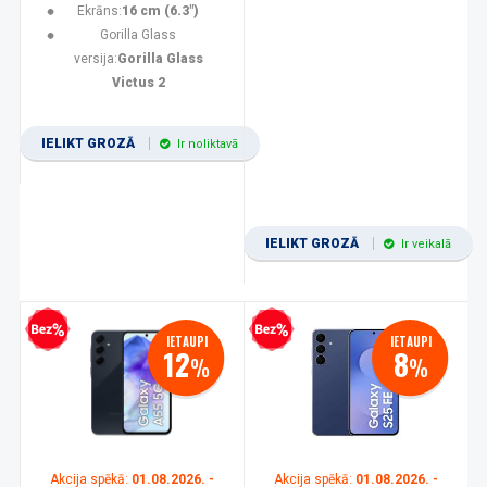
Ekrāns:
16 cm (6.3")
Gorilla Glass
versija:
Gorilla Glass
Victus 2
IELIKT GROZĀ
Ir noliktavā
IELIKT GROZĀ
Ir veikalā
zprocentu kredīts
Bezprocentu kredīts
IETAUPI
IETAUPI
12
8
%
%
Akcija spēkā:
01.08.2026. -
Akcija spēkā:
01.08.2026. -