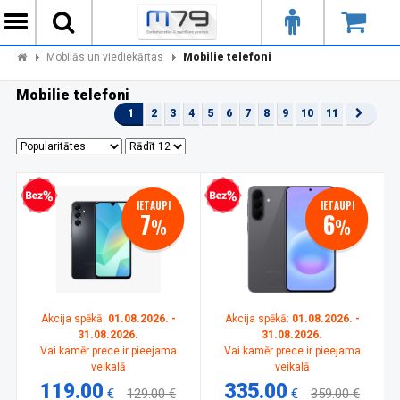
Mobilās un viediekārtas
Mobilie telefoni
Mobilie telefoni
1
2
3
4
5
6
7
8
9
10
11
zprocentu kredīts
Bezprocentu kredīts
IETAUPI
IETAUPI
7
6
%
%
Akcija spēkā:
01.08.2026. -
Akcija spēkā:
01.08.2026. -
31.08.2026.
31.08.2026.
Vai kamēr prece ir pieejama
Vai kamēr prece ir pieejama
veikalā
veikalā
119.00
335.00
€
129.00 €
€
359.00 €