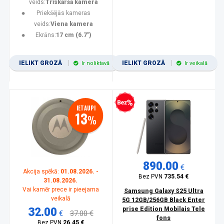
veids:
Trīskāršā kamera
Priekšējās kameras
veids:
Viena kamera
Ekrāns:
17 cm (6.7")
IELIKT GROZĀ
IELIKT GROZĀ
Ir noliktavā
Ir veikalā
Bezprocentu kredīts
IETAUPI
13
%
890.00
€
Akcija spēkā:
01.08.2026. -
Bez PVN
735.54 €
31.08.2026.
Vai kamēr prece ir pieejama
Samsung Galaxy S25 Ultra
veikalā
5G 12GB/256GB Black Enter
32.00
prise Edition Mobilais Tele
€
37.00 €
fons
Bez PVN
26.45 €