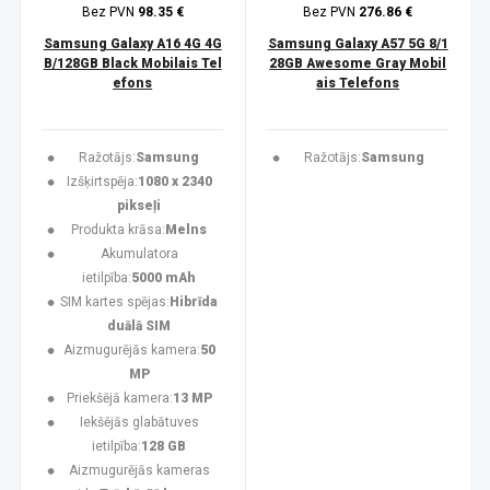
Bez PVN
98.35 €
Bez PVN
276.86 €
Samsung Galaxy A16 4G 4G
Samsung Galaxy A57 5G 8/1
B/128GB Black Mobilais Tel
28GB Awesome Gray Mobil
efons
ais Telefons
Ražotājs:
Samsung
Ražotājs:
Samsung
Izšķirtspēja:
1080 x 2340
pikseļi
Produkta krāsa:
Melns
Akumulatora
ietilpība:
5000 mAh
SIM kartes spējas:
Hibrīda
duālā SIM
Aizmugurējās kamera:
50
MP
Priekšējā kamera:
13 MP
Iekšējās glabātuves
ietilpība:
128 GB
Aizmugurējās kameras