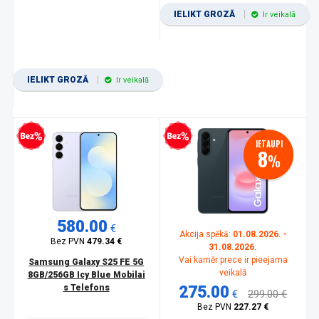
IELIKT GROZĀ
Ir veikalā
IELIKT GROZĀ
Ir veikalā
zprocentu kredīts
Bezprocentu kredīts
IETAUPI
8
%
580.00
€
Akcija spēkā:
01.08.2026. -
Bez PVN
479.34 €
31.08.2026.
Vai kamēr prece ir pieejama
Samsung Galaxy S25 FE 5G
veikalā
8GB/256GB Icy Blue Mobilai
s Telefons
275.00
€
299.00 €
Bez PVN
227.27 €