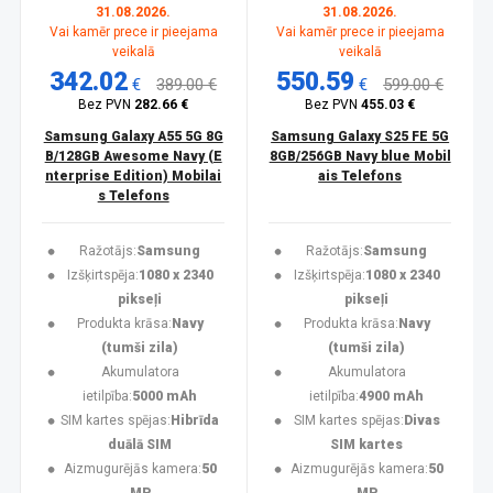
31.08.2026.
31.08.2026.
Vai kamēr prece ir pieejama
Vai kamēr prece ir pieejama
veikalā
veikalā
342.02
550.59
€
389.00 €
€
599.00 €
Bez PVN
282.66 €
Bez PVN
455.03 €
Samsung Galaxy A55 5G 8G
Samsung Galaxy S25 FE 5G
B/128GB Awesome Navy (E
8GB/256GB Navy blue Mobil
nterprise Edition) Mobilai
ais Telefons
s Telefons
Ražotājs:
Samsung
Ražotājs:
Samsung
Izšķirtspēja:
1080 x 2340
Izšķirtspēja:
1080 x 2340
pikseļi
pikseļi
Produkta krāsa:
Navy
Produkta krāsa:
Navy
(tumši zila)
(tumši zila)
Akumulatora
Akumulatora
ietilpība:
5000 mAh
ietilpība:
4900 mAh
SIM kartes spējas:
Hibrīda
SIM kartes spējas:
Divas
duālā SIM
SIM kartes
Aizmugurējās kamera:
50
Aizmugurējās kamera:
50