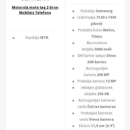
Motorola moto tag 2 Gron
Ražotājs:
Samsung
Mobilais Telefons
Izšķirtspēja:
3120 x 1440
pikseļi
Produkta krāsa:
Melns,
Titāns
Ražotājs:
MTR
Akumulatora
ietilpība:
5000 mAh
SIM kartes spējas:
Divas
SIM kartes
Aizmugurējās
kamera:
200 MP
Priekšējā kamera:
12 MP
Iekšējās glabātuves
ietilpība:
256 GB
Aizmugurējās kameras
veids:
Četras kameras
Priekšējās kameras
veids:
Viena kamera
Ekrāns:
17,5 cm (6.9")