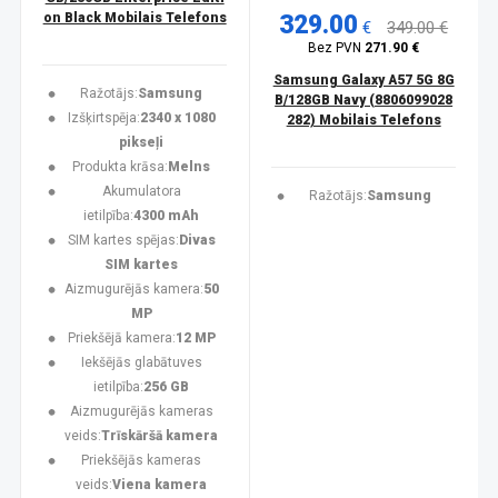
on Black Mobilais Telefons
329.00
€
349.00 €
Bez PVN
271.90 €
Samsung Galaxy A57 5G 8G
Ražotājs:
Samsung
B/128GB Navy (8806099028
Izšķirtspēja:
2340 x 1080
282) Mobilais Telefons
pikseļi
Produkta krāsa:
Melns
Akumulatora
Ražotājs:
Samsung
ietilpība:
4300 mAh
SIM kartes spējas:
Divas
SIM kartes
Aizmugurējās kamera:
50
MP
Priekšējā kamera:
12 MP
Iekšējās glabātuves
ietilpība:
256 GB
Aizmugurējās kameras
veids:
Trīskāršā kamera
Priekšējās kameras
veids:
Viena kamera