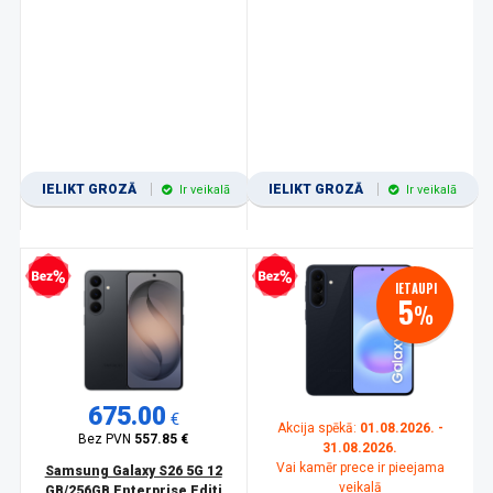
IELIKT GROZĀ
IELIKT GROZĀ
Ir veikalā
Ir veikalā
zprocentu kredīts
Bezprocentu kredīts
IETAUPI
5
%
675.00
€
Akcija spēkā:
01.08.2026. -
Bez PVN
557.85 €
31.08.2026.
Vai kamēr prece ir pieejama
Samsung Galaxy S26 5G 12
veikalā
GB/256GB Enterprise Editi