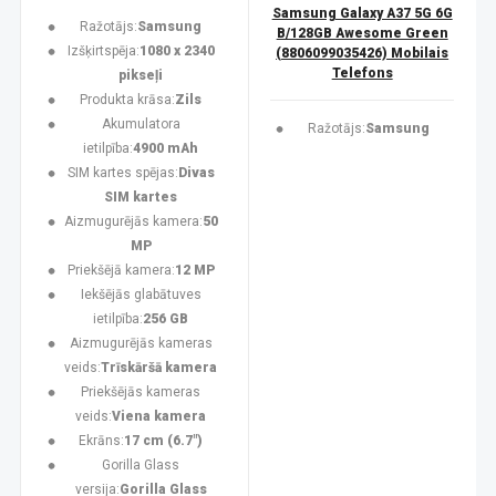
Samsung Galaxy A37 5G 6G
Ražotājs:
Samsung
B/128GB Awesome Green
Izšķirtspēja:
1080 x 2340
(8806099035426) Mobilais
Telefons
pikseļi
Produkta krāsa:
Zils
Akumulatora
Ražotājs:
Samsung
ietilpība:
4900 mAh
SIM kartes spējas:
Divas
SIM kartes
Aizmugurējās kamera:
50
MP
Priekšējā kamera:
12 MP
Iekšējās glabātuves
ietilpība:
256 GB
Aizmugurējās kameras
veids:
Trīskāršā kamera
Priekšējās kameras
veids:
Viena kamera
Ekrāns:
17 cm (6.7")
Gorilla Glass
versija:
Gorilla Glass