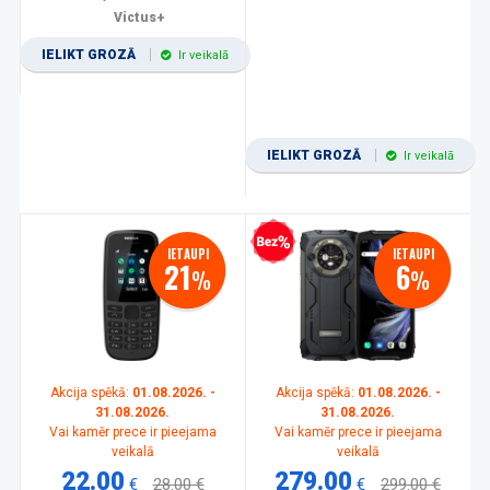
Victus+
IELIKT GROZĀ
Ir veikalā
IELIKT GROZĀ
Ir veikalā
Bezprocentu kredīts
IETAUPI
IETAUPI
21
6
%
%
Akcija spēkā:
01.08.2026. -
Akcija spēkā:
01.08.2026. -
31.08.2026.
31.08.2026.
Vai kamēr prece ir pieejama
Vai kamēr prece ir pieejama
veikalā
veikalā
22.00
279.00
€
28.00 €
€
299.00 €