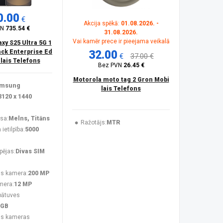
0.00
€
Akcija spēkā:
01.08.2026. -
VN
735.54 €
31.08.2026.
Vai kamēr prece ir pieejama veikalā
y S25 Ultra 5G 1
ck Enterprise Ed
32.00
€
37.00 €
ilais Telefons
Bez PVN
26.45 €
Motorola moto tag 2 Gron Mobi
msung
lais Telefons
3120 x 1440
sa:
Melns, Titāns
Ražotājs:
MTR
ietilpība:
5000
pējas:
Divas SIM
s kamera:
200 MP
mera:
12 MP
bātuves
 GB
ās kameras