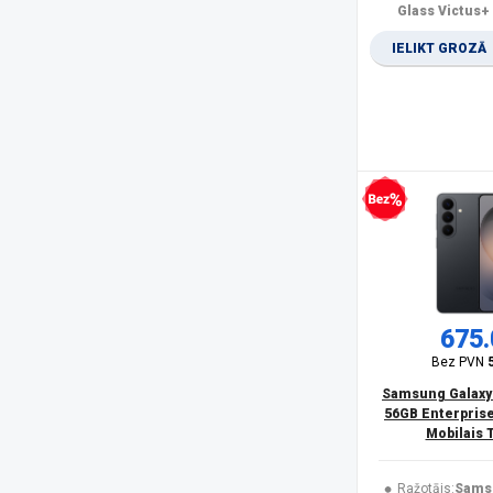
Olympia
(1)
Glass Victus+
Oneplus
(4)
IELIKT GROZĀ
Oppo
(2)
OukiTel
(26)
Panasonic
(15)
PanzerGlass
(17)
POCO
(20)
product
(11)
Realme
(11)
Bezprocentu kredīts
Rebeltec
(5)
Samsung
(166)
Samsung Smartphone
(6)
Savio
(1)
Sencor
(2)
675.
Siemens
(1)
Bez PVN
Sony
(1)
Samsung Galaxy
SPIGEN
(10)
56GB Enterprise
SPONGE
(2)
Mobilais 
TCL
(1)
Trust
(1)
Ražotājs:
Sams