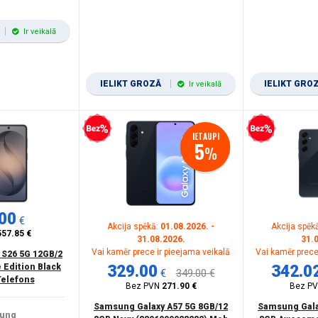
Ir veikalā
IELIKT GROZĀ
IELIKT GRO
Ir veikalā
Bezprocentu kredīts
Bezprocentu kredīts
IETAUPI
5
%
00
€
Akcija spēkā:
01.08.2026. -
Akcija spēk
557.85 €
31.08.2026.
31.
Vai kamēr prece ir pieejama veikalā
Vai kamēr prece
 S26 5G 12GB/2
 Edition Black
329.00
342.0
€
349.00 €
Telefons
Bez PVN
271.90 €
Bez P
Samsung Galaxy A57 5G 8GB/12
Samsung Gala
ung