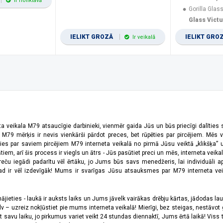
Ir noliktavā
Gorilla Glass
Glass Vict
IELIKT GROZĀ
IELIKT GRO
Ir veikalā
ta veikala M79 atsaucīgie darbinieki, vienmēr gaida Jūs un būs priecīgi dalīties
a M79 mērķis ir nevis vienkārši pārdot preces, bet rūpēties par pircējiem. Mēs 
ies par saviem pircējiem M79 interneta veikalā no pirmā Jūsu veiktā „klikšķa” u
 arī šis process ir viegls un ātrs - Jūs pasūtiet preci un mēs, interneta veikala
preču iegādi padarītu vēl ērtāku, jo Jums būs savs menedžeris, lai individuāli a
 ir vēl izdevīgāk! Mums ir svarīgas Jūsu atsauksmes par M79 interneta veikal
jieties - laukā ir auksts laiks un Jums jāvelk vairākas drēbju kārtas, jādodas laukā,
 – uzreiz nokļūstiet pie mums interneta veikalā! Mierīgi, bez steigas, nestāvot ga
et savu laiku, jo pirkumus variet veikt 24 stundas diennaktī, Jums ērtā laikā! Viss 