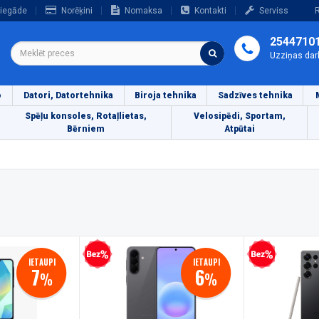
iegāde
Norēķini
Nomaksa
Kontakti
Serviss
R
2544710
Uzziņas dar
o
Datori, Datortehnika
Biroja tehnika
Sadzīves tehnika
Spēļu konsoles, Rotaļlietas,
Velosipēdi, Sportam,
Bērniem
Atpūtai
Bezprocentu kredīts
Bezprocentu kredīts
IETAUPI
IETAUPI
7
6
%
%