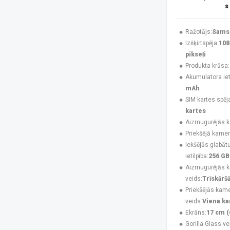
s
Huawei
(4)
Infinix
(4)
Jabra
(3)
Ražotājs:
Sams
Karl Lagerfeld
(3)
Izšķirtspēja:
108
Krusell
(1)
pikseļi
Maclean
(1)
Produkta krāsa:
MAXCOM
(20)
Akumulatora ieti
MesMed
(1)
mAh
Mitel
(4)
SIM kartes spēj
Motorola
(8)
kartes
Motorola Mobility
(2)
Aizmugurējās 
Motorola XT2621
(1)
Priekšējā kamer
MTR
(1)
Iekšējās glabāt
MyPhone
(34)
ietilpība:
256 GB
Navilock
(1)
Aizmugurējās 
No name
(1)
veids:
Trīskārš
Nokia
(16)
Priekšējās kam
NoName
(1)
veids:
Viena k
Nothing
(7)
Ekrāns:
17 cm (
Nubia
(3)
Gorilla Glass ve