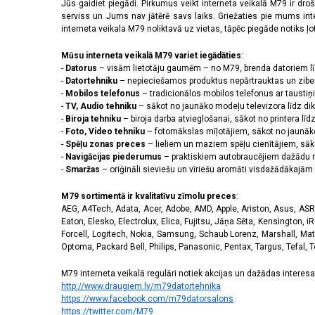
2556 x 1179 pikseļi
(14)
Jūs gaidiet piegādi. Pirkumus veikt interneta veikalā M79 ir dr
serviss un Jums nav jātērē savs laiks. Griežaties pie mums int
2608 x 1200 pikseļi
(2)
interneta veikala M79 noliktavā uz vietas, tāpēc piegāde notiks ļoti
2622 x 1206 pikseļi
(3)
2640 x 1080 pikseļi
(3)
Mūsu interneta veikalā M79 variet iegādāties
:
2670 x 1200 pikseļi
(3)
-
Datorus
– visām lietotāju gaumēm – no M79, brenda datoriem l
2712 x 1220 pikseļi
(8)
-
Datortehniku
– nepieciešamos produktus nepārtrauktas un zibe
-
Mobilos telefonus
– tradicionālos mobilos telefonus ar tausti
2772 x 1280 pikseļi
(1)
-
TV, Audio tehniku
– sākot no jaunāko modeļu televizora līdz di
2778 x 1284 pikseļi
(5)
-
Biroja tehniku
– biroja darba atvieglošanai, sākot no printera lī
2780 x 1264 pikseļi
(1)
-
Foto, Video tehniku
– fotomākslas mīļotājiem, sākot no jaunāk
2796 x 1290 pikseļi
(11)
-
Spēļu zonas preces
– lieliem un maziem spēļu cienītājiem, sāk
2800 x 1272 pikseļi
(1)
-
Navigācijas piederumus
– praktiskiem autobraucējiem dažādu m
-
Smaržas
– oriģināli sieviešu un vīriešu aromāti visdažādākaj
2800 x 1280 pikseļi
(2)
2844 x 1260 pikseļi
(1)
M79 sortimentā ir kvalitatīvu zīmolu preces
:
2868 x 1320 pikseļi
(3)
AEG, A4Tech, Adata, Acer, Adobe, AMD, Apple, Ariston, Asus, ASRoc
3120 x 1440 pikseļi
(42)
Eaton, Elesko, Electrolux, Elica, Fujitsu, Jāņa Sēta, Kensington, iR
320 x 240 pikseļi
(14)
Forcell, Logitech, Nokia, Samsung, Schaub Lorenz, Marshall, Mat
Optoma, Packard Bell, Philips, Panasonic, Pentax, Targus, Tefal, 
3200 x 1140 pikseļi
(1)
3200 x 1440 pikseļi
(1)
M79 interneta veikalā regulāri notiek akcijas un dažādas interesan
720 x 1600 pikseļi
(2)
http://www.draugiem.lv/m79datortehnika
https://www.facebook.com/m79datorsalons
https://twitter.com/M79
Skārienjūtīgais