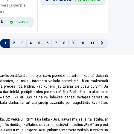
IELIKT GROZĀ
Ir noliktavā
 versija:
Gorilla
us+
ZĀ
Ir veikalā
1
2
3
4
5
6
7
8
9
10
11
 savās zināšanās. Lietojot savu pieredzi datortehnikas pārdošanā
vēlamies, lai mūsu interneta veikala apmeklētāji būtu maksimāli
z preces līdz brīdim, kad kurjers jau zvana pie Jūsu durvīm! Ja
 darbinieki, parūpējamies par visu pārējo. Bieži rīkojam akcijas ar
pkalpotu, kā arī Jūs gaida vēl labākas cenas, vērtīgas balvas un
a darbu, lai arī citi pircēji uzzinātu par augstākās kvalitātes
 uz veikalu... brrrr. Tajā laikā - Jūs, savās mājās, siltā istabā, ar
rās rindās, izvēlaties sev preci, spiežot taustiņu „Pirkt” un preci
tālākais ir mūsu rūpes! Jūsu pirkums interneta veikalā ir veikts un