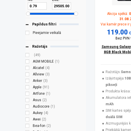
Akcija spēkā:
0
31.08.
Papildus filtri
Vai kamēr prece ir
119.00
Pieejamie veikalā
Bez PVN
Ražotājs
Samsung Galaxy
8GB Black Mobi
(49)
AGM MOBILE
(1)
Alcatel
(4)
Ražotājs:
Sams
Allview
(3)
Izšķirtspēja:
108
Anker
(3)
pikseļi
Apple
(91)
Produkta krāsa:
Artfone
(1)
Akumulatora ieti
Asus
(2)
mAh
Audiocore
(1)
SIM kartes spēj
Aukey
(4)
duālā SIM
Awei
(2)
Aizmugurējās 
Bea-fon
(2)
Priekšējā kamer