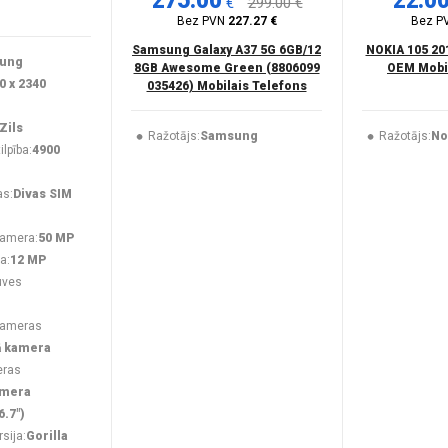
275.00
22.0
€
299.00 €
Bez PVN
227.27 €
Bez P
Samsung Galaxy A37 5G 6GB/12
NOKIA 105 20
ung
8GB Awesome Green (8806099
OEM Mobil
0 x 2340
035426) Mobilais Telefons
Zils
Ražotājs:
Samsung
Ražotājs:
No
lpība:
4900
as:
Divas SIM
kamera:
50 MP
a:
12 MP
uves
kameras
ā kamera
eras
amera
6.7")
rsija:
Gorilla