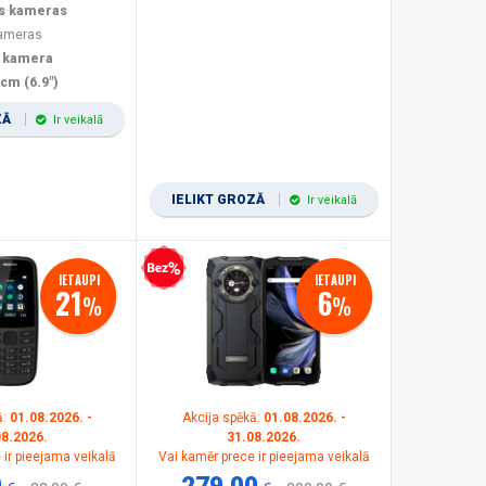
s kameras
kameras
 kamera
 cm (6.9")
ZĀ
Ir veikalā
IELIKT GROZĀ
Ir veikalā
Bezprocentu kredīts
IETAUPI
IETAUPI
21
6
%
%
ā:
01.08.2026. -
Akcija spēkā:
01.08.2026. -
08.2026.
31.08.2026.
 ir pieejama veikalā
Vai kamēr prece ir pieejama veikalā