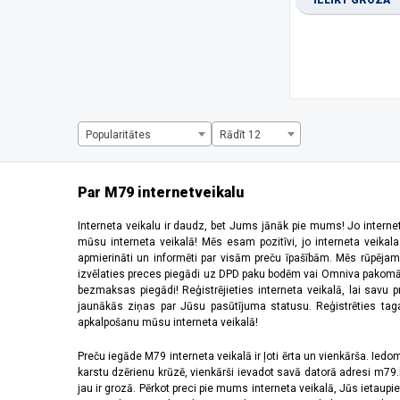
IELIKT GROZĀ
1334 x 750 pikseļi
(1)
1344 x 2992 pikseļi
(1)
1440 x 720 pikseļi
(3)
1600 x 720 pikseļi
(1)
1612 x 720 pikseļi
(1)
1650 x 720 pikseļi
(1)
1660 x 720 pikseļi
(2)
Popularitātes
Rādīt 12
2184 x 1968 pikseļi
(5)
220 x 176 pikseļi
(2)
2340 x 1080 pikseļi
(28)
Par M79 internetveikalu
2392 x 1080 pikseļi
(2)
240 x 320 pikseļi
(5)
Interneta veikalu ir daudz, bet Jums jānāk pie mums! Jo interne
mūsu interneta veikalā! Mēs esam pozitīvi, jo interneta veikal
2400 x 1080 pikseļi
(9)
apmierināti un informēti par visām preču īpašībām. Mēs rūpējam
2408 x 1080 pikseļi
(5)
izvēlaties preces piegādi uz DPD paku bodēm vai Omniva pakomātiem,
2412 x 1080 pikseļi
(6)
bezmaksas piegādi! Reģistrējieties interneta veikalā, lai savu 
2440 x 2240 pikseļi
(2)
jaunākās ziņas par Jūsu pasūtījuma statusu. Reģistrēties tagad
apkalpošanu mūsu interneta veikalā!
2448 x 1080 pikseļi
(1)
2510 x 1156 pikseļi
(1)
Preču iegāde M79 interneta veikalā ir ļoti ērta un vienkārša. Iedomā
2520 x 1080 pikseļi
(4)
karstu dzērienu krūzē, vienkārši ievadot savā datorā adresi m79.lv
2532 x 1170 pikseļi
(11)
jau ir grozā. Pērkot preci pie mums interneta veikalā, Jūs ietaupi