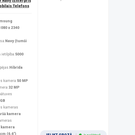
Navy (Enterpris
obilais Telefons
msung
1080 x 2340
sa:
Navy (tumši
ietilpība:
5000
pējas:
Hibrīda
s kamera:
50 MP
mera:
32 MP
bātuves
 GB
ās kameras
āršā kamera
kameras
 kamera
 cm (6.6")