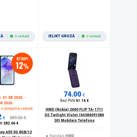
ZĀ
IELIKT GROZĀ
Ir veikalā
Ir veikalā
IETAUPI
12
%
74.00
€
ā:
01.08.2026. -
Bez PVN
61.16 €
08.2026.
 ir pieejama veikalā
HMD (Nokia) 2660 FLIP TA-1711
2
DS Twilight Violet (64384091086
€
389.00 €
30) Mobilais Telefons
VN
282.66 €
xy A55 5G 8GB/12
Ražotājs:
HMD