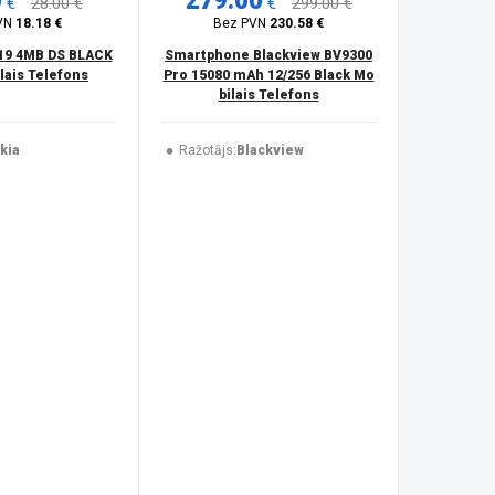
0
279.00
€
28.00 €
€
299.00 €
VN
18.18 €
Bez PVN
230.58 €
19 4MB DS BLACK
Smartphone Blackview BV9300
ais Telefons
Pro 15080 mAh 12/256 Black Mo
bilais Telefons
kia
Ražotājs:
Blackview