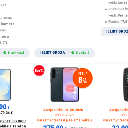
veids:
Četra
uves
Priekšējās 
veids:
Viena
kameras
Ekrāns:
17,5
ā kamera
eras
IELIKT GRO
amera
6.7")
IELIKT GROZĀ
Ir noliktavā
Ir veikalā
Bezprocentu kredīts
IETAUPI
8
%
00
€
Akcija spēkā:
01.08.2026. -
Akcija spēk
479.34 €
31.08.2026.
31.
Vai kamēr prece ir pieejama veikalā
Vai kamēr prece
S25 FE 5G 8GB/
obilais Telefon