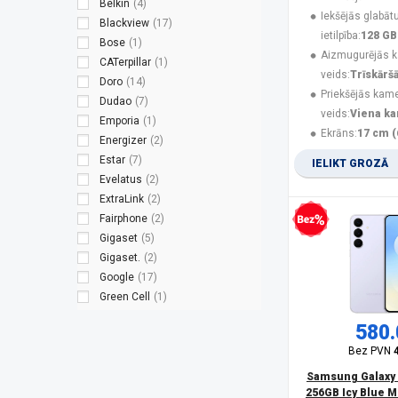
Belkin
(4)
Iekšējās glabāt
Blackview
(17)
ietilpība:
128 GB
Bose
(1)
Aizmugurējās 
CATerpillar
(1)
veids:
Trīskārš
Doro
(14)
Priekšējās kam
Dudao
(7)
veids:
Viena k
Emporia
(1)
Ekrāns:
17 cm (
Energizer
(2)
Estar
(7)
IELIKT GROZĀ
Evelatus
(2)
ExtraLink
(2)
Fairphone
(2)
Bezprocentu kredīts
Gigaset
(5)
Gigaset.
(2)
Google
(17)
Green Cell
(1)
Guess
(3)
580.
Hammer
(8)
Bez PVN
HMD
(9)
HMD Global
(2)
Samsung Galaxy 
256GB Icy Blue M
HONOR
(14)