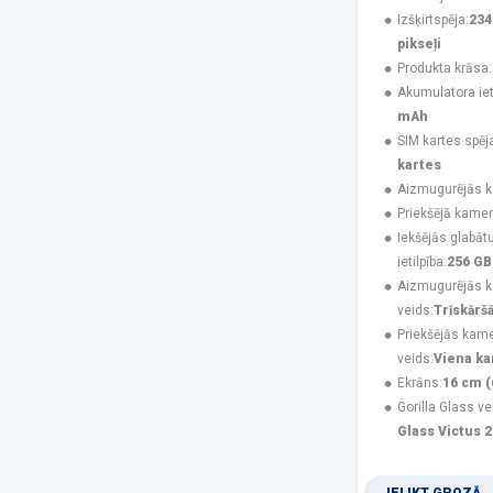
UleFone
(50)
Izšķirtspēja:
234
USAMS
(6)
pikseļi
V-TAC
(1)
Produkta krāsa:
XIAOMI
(47)
Akumulatora ieti
Xtorm
(2)
mAh
ZTE
(7)
SIM kartes spēj
kartes
Platforma
Aizmugurējās 
Android
(182)
Priekšējā kamer
iOS
(48)
Iekšējās glabāt
ietilpība:
256 GB
Izšķirtspēja
Aizmugurējās 
1080 x 2340 pikseļi
(44)
veids:
Trīskārš
1080 x 2424 pikseļi
(4)
Priekšējās kam
1080 x 2460 pikseļi
(1)
veids:
Viena k
1087 x 2392 pikseļi
(3)
Ekrāns:
16 cm (
1116 x 2484 pikseļi
(2)
Gorilla Glass ve
1260 x 2800 pikseļi
(3)
Glass Victus 2
128 x 160 pikseļi
(3)
1280 x 720 pikseļi
(2)