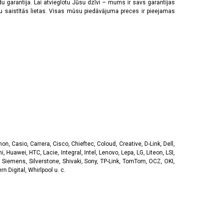
u garantija. Lai atvieglotu Jūsu dzīvi – mums ir savs garantijas
ju saistītās lietas. Visas mūsu piedāvājuma preces ir pieejamas
, Casio, Carrera, Cisco, Chieftec, Coloud, Creative, D-Link, Dell,
, Huawei, HTC, Lacie, Integral, Intel, Lenovo, Lepa, LG, Liteon, LSI,
 Siemens, Silverstone, Shivaki, Sony, TP-Link, TomTom, OCZ, OKI,
 Digital, Whirlpool u. c.