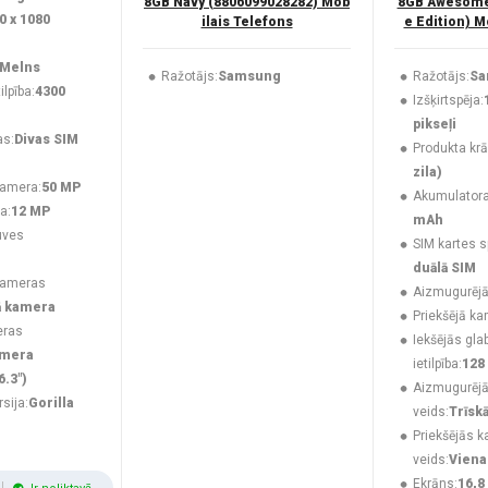
8GB Navy (8806099028282) Mob
8GB Awesome 
0 x 1080
ilais Telefons
e Edition) M
Melns
Ražotājs:
Samsung
Ražotājs:
Sa
lpība:
4300
Izšķirtspēja:
pikseļi
as:
Divas SIM
Produkta krā
zila)
kamera:
50 MP
Akumulatora 
a:
12 MP
mAh
uves
SIM kartes s
duālā SIM
kameras
Aizmugurējā
ā kamera
Priekšējā ka
eras
Iekšējās gla
amera
ietilpība:
128
6.3")
Aizmugurēj
rsija:
Gorilla
veids:
Trīsk
Priekšējās 
veids:
Viena
Ekrāns:
16,8