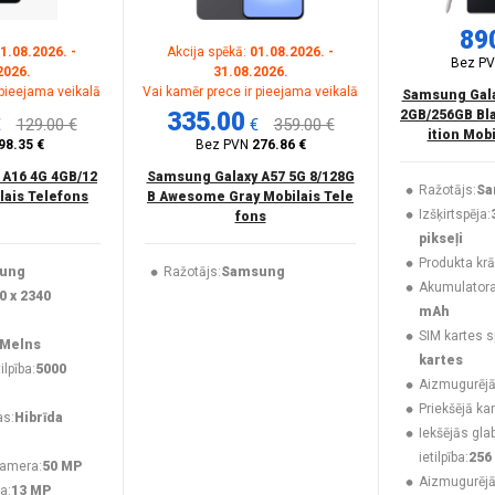
89
1.08.2026. -
Akcija spēkā:
01.08.2026. -
Bez P
2026.
31.08.2026.
 pieejama veikalā
Vai kamēr prece ir pieejama veikalā
Samsung Galax
335.00
2GB/256GB Bla
€
129.00 €
€
359.00 €
ition Mob
98.35 €
Bez PVN
276.86 €
 A16 4G 4GB/12
Samsung Galaxy A57 5G 8/128G
Ražotājs:
Sa
lais Telefons
B Awesome Gray Mobilais Tele
Izšķirtspēja:
fons
pikseļi
Produkta krā
ung
Ražotājs:
Samsung
Akumulatora 
0 x 2340
mAh
SIM kartes s
Melns
kartes
lpība:
5000
Aizmugurējā
Priekšējā ka
as:
Hibrīda
Iekšējās gla
ietilpība:
256
kamera:
50 MP
Aizmugurēj
a:
13 MP