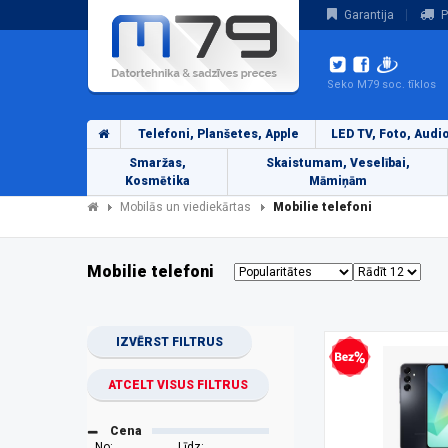
Garantija
P
Seko M79 soc. tīklos
Telefoni, Planšetes, Apple
LED TV, Foto, Audi
Smaržas,
Skaistumam, Veselībai,
Kosmētika
Māmiņām
Mobilās un viediekārtas
Mobilie telefoni
Mobilie telefoni
IZVĒRST FILTRUS
Bezprocentu kredīts
ATCELT VISUS FILTRUS
Cena
No:
Līdz: