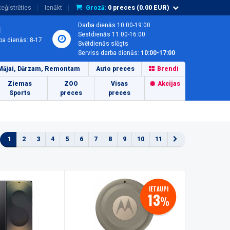
eģistrēties
Ienākt
Grozā:
0
preces (
0.00
EUR)
Darba dienās 10:00-19:00
1
Sestdienās 11:00-16:00
ba dienās: 8-17
Svētdienās slēgts
Serviss darba dienās:
10:00-17:00
Mājai, Dārzam, Remontam
Auto preces
Brendi
Ziemas
ZOO
Visas
Akcijas
Sports
preces
preces
1
2
3
4
5
6
7
8
9
10
11
IETAUPI
13
%