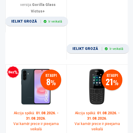
versija:
Gorilla Glass
Victus+
IELIKT GROZĀ
Ir veikalā
IELIKT GROZĀ
Ir veikalā
zprocentu kredīts
IETAUPI
IETAUPI
8
21
%
%
Akcija spēkā:
01.08.2026. -
Akcija spēkā:
01.08.2026. -
31.08.2026.
31.08.2026.
Vai kamēr prece ir pieejama
Vai kamēr prece ir pieejama
veikalā
veikalā