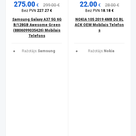
275.00
22.00
€
299.00 €
€
28.00 €
Bez PVN
227.27 €
Bez PVN
18.18 €
Samsung Galaxy A37 5G 6G
NOKIA 105 2019 4MB DS BL
B/128GB Awesome Green
ACK OEM Mobilais Telefon
(8806099035426) Mobilais
s
Telefons
Ražotājs:
Samsung
Ražotājs:
Nokia