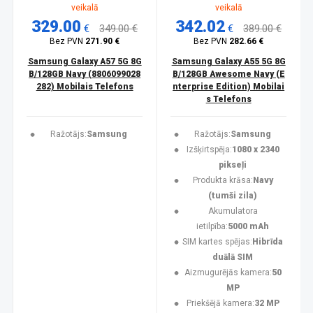
veikalā
veikalā
329.00
342.02
€
349.00 €
€
389.00 €
Bez PVN
271.90 €
Bez PVN
282.66 €
Samsung Galaxy A57 5G 8G
Samsung Galaxy A55 5G 8G
B/128GB Navy (8806099028
B/128GB Awesome Navy (E
282) Mobilais Telefons
nterprise Edition) Mobilai
s Telefons
Ražotājs:
Samsung
Ražotājs:
Samsung
Izšķirtspēja:
1080 x 2340
pikseļi
Produkta krāsa:
Navy
(tumši zila)
Akumulatora
ietilpība:
5000 mAh
SIM kartes spējas:
Hibrīda
duālā SIM
Aizmugurējās kamera:
50
MP
Priekšējā kamera:
32 MP