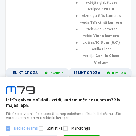
Iekšējās glabātuves
ietilpība:
128 GB
Aizmugurējās kameras
veids:
Trīskāršā kamera
Priekšējās kameras
veids:
Viena kamera
Ekrāns:
16,8 cm (6.6")
Gorilla Glass
versija:
Gorilla Glass
Victus+
IELIKT GROZĀ
IELIKT GROZĀ
Ir veikalā
Ir veikalā
Ir trīs galvenie sīkfailu veidi, kuriem mēs sekojam m79.lv
1
2
3
4
5
6
7
8
9
10
11
mājas lapā.
Popularitātes
Rādīt 12
Pārlūkojot vietni, jūs akceptējiet nepieciešamo sīkfailu lietošanu. Jūs
varat akceptēt arī citu sīkfailu lietošanu.
Nepieciešams
Statistika
Mārketings