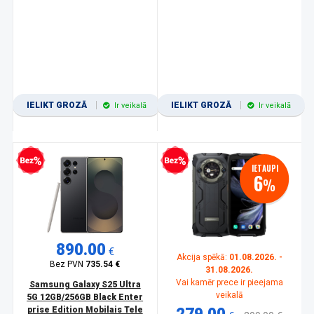
IELIKT GROZĀ
IELIKT GROZĀ
Ir veikalā
Ir veikalā
zprocentu kredīts
Bezprocentu kredīts
IETAUPI
6
%
890.00
€
Akcija spēkā:
01.08.2026. -
Bez PVN
735.54 €
31.08.2026.
Vai kamēr prece ir pieejama
Samsung Galaxy S25 Ultra
veikalā
5G 12GB/256GB Black Enter
prise Edition Mobilais Tele