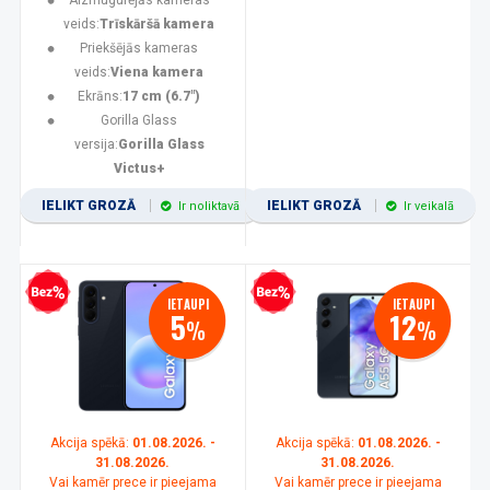
Aizmugurējās kameras
veids:
Trīskāršā kamera
Priekšējās kameras
veids:
Viena kamera
Ekrāns:
17 cm (6.7")
Gorilla Glass
versija:
Gorilla Glass
Victus+
IELIKT GROZĀ
IELIKT GROZĀ
Ir noliktavā
Ir veikalā
zprocentu kredīts
Bezprocentu kredīts
IETAUPI
IETAUPI
5
12
%
%
Akcija spēkā:
01.08.2026. -
Akcija spēkā:
01.08.2026. -
31.08.2026.
31.08.2026.
Vai kamēr prece ir pieejama
Vai kamēr prece ir pieejama