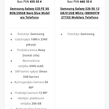
Bez PVN
455.03 €
Bez PVN
660.33 €
Samsung Galaxy S25 FE 5G
Samsung Galaxy S26 5G 12
8GB/256GB Navy blue Mobil
GB/512GB White (88060978
ais Telefons
27733) Mobilais Telefons
Ražotājs:
Samsung
Ražotājs:
Samsung
Izšķirtspēja:
1080 x 2340
pikseļi
Produkta krāsa:
Navy
(tumši zila)
Akumulatora
ietilpība:
4900 mAh
SIM kartes spējas:
Divas
SIM kartes
Aizmugurējās kamera:
50
MP
Priekšējā kamera:
12 MP
Iekšējās glabātuves
ietilpība:
256 GB