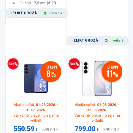
Ekrāns:
17,5 cm (6.9")
IELIKT GROZĀ
Ir veikalā
IELIKT GROZĀ
Ir veikalā
zprocentu kredīts
Bezprocentu kredīts
IETAUPI
IETAUPI
8
11
%
%
Akcija spēkā:
01.08.2026. -
Akcija spēkā:
01.08.2026. -
31.08.2026.
31.08.2026.
Vai kamēr prece ir pieejama
Vai kamēr prece ir pieejama
veikalā
veikalā
550.59
799.00
€
599.00 €
€
899.00 €