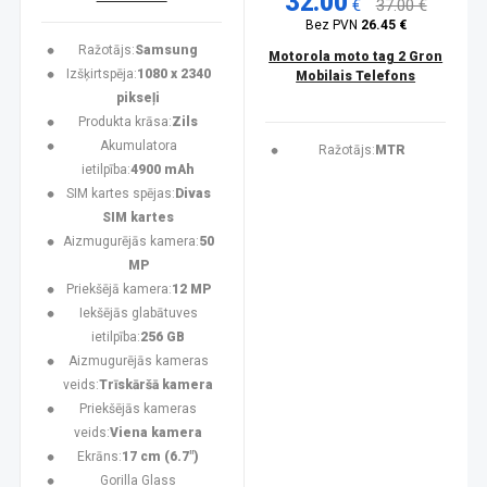
32.00
€
37.00 €
Bez PVN
26.45 €
Ražotājs:
Samsung
Motorola moto tag 2 Gron
Izšķirtspēja:
1080 x 2340
Mobilais Telefons
pikseļi
Produkta krāsa:
Zils
Akumulatora
Ražotājs:
MTR
ietilpība:
4900 mAh
SIM kartes spējas:
Divas
SIM kartes
Aizmugurējās kamera:
50
MP
Priekšējā kamera:
12 MP
Iekšējās glabātuves
ietilpība:
256 GB
Aizmugurējās kameras
veids:
Trīskāršā kamera
Priekšējās kameras
veids:
Viena kamera
Ekrāns:
17 cm (6.7")
Gorilla Glass