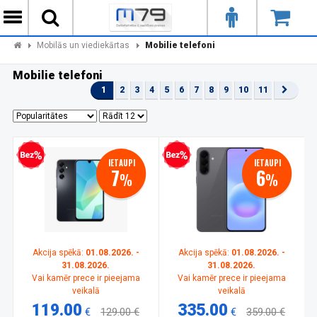
Mobilās un viediekārtas
Mobilie telefoni
Mobilie telefoni
1
2
3
4
5
6
7
8
9
10
11
zprocentu kredīts
Bezprocentu kredīts
IETAUPI
IETAUPI
7
6
%
%
Akcija spēkā:
01.08.2026. -
Akcija spēkā:
01.08.2026. -
31.08.2026.
31.08.2026.
Vai kamēr prece ir pieejama
Vai kamēr prece ir pieejama
veikalā
veikalā
119.00
335.00
€
129.00 €
€
359.00 €