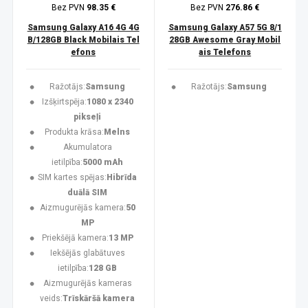
Bez PVN
98.35 €
Bez PVN
276.86 €
Samsung Galaxy A16 4G 4G
Samsung Galaxy A57 5G 8/1
B/128GB Black Mobilais Tel
28GB Awesome Gray Mobil
efons
ais Telefons
Ražotājs:
Samsung
Ražotājs:
Samsung
Izšķirtspēja:
1080 x 2340
pikseļi
Produkta krāsa:
Melns
Akumulatora
ietilpība:
5000 mAh
SIM kartes spējas:
Hibrīda
duālā SIM
Aizmugurējās kamera:
50
MP
Priekšējā kamera:
13 MP
Iekšējās glabātuves
ietilpība:
128 GB
Aizmugurējās kameras
veids:
Trīskāršā kamera