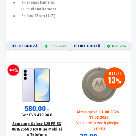
Priekšējās kameras
veids:
Viena kamera
Ekrāns:
17 cm (6.7")
IELIKT GROZĀ
IELIKT GROZĀ
Ir noliktavā
Ir veikalā
zprocentu kredīts
IETAUPI
13
%
580.00
€
Akcija spēkā:
01.08.2026. -
Bez PVN
479.34 €
31.08.2026.
Vai kamēr prece ir pieejama
Samsung Galaxy S25 FE 5G
veikalā
8GB/256GB Icy Blue Mobilai
s Telefons