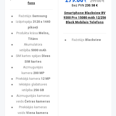
279.00
€
299.00 €
fons
Bez PVN
230.58 €
Smartphone Blackview BV
Ražotājs:
Samsung
9300 Pro 15080 mAh 12/256
Izšķirtspēja:
3120 x 1440
Black Mobilais Telefons
pikseļi
Produkta krāsa:
Melns,
Titāns
Ražotājs:
Blackview
Akumulatora
ietilpība:
5000 mAh
SIM kartes spējas:
Divas
SIM kartes
Aizmugurējās
kamera:
200 MP
Priekšējā kamera:
12 MP
Iekšējās glabātuves
ietilpība:
256 GB
Aizmugurējās kameras
veids:
Četras kameras
Priekšējās kameras
veids:
Viena kamera